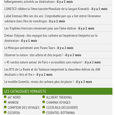
hébergements, activités ou destinations
-
il y a 1 mois
L’UNESCO célèbre la 5ème Journée Mondiale de la langue Kiswahili
-
il y a 1 mois
Label Emmaüs fête ses dix ans : l’improbable pari qui a fait entrer l’économie
solidaire dans l’ère du numérique
-
il y a 1 mois
Les Trophées Horizons reviennent pour une 5ème édition
-
il y a 1 mois
Detour Odyssey : des voyages bas carbone où l’expérience l’emporte sur la
destination
-
il y a 1 mois
Le Mexique autrement avec Paseo Tours
-
il y a 2 mois
Observer la nature : des arbres et des orques !
-
il y a 2 mois
« 45 randos nature autour de Paris » accessibles sans voiture !
-
il y a 2 mois
Les BTS de La Baule et de Toulouse remportent la deuxième édition du défi
étudiants « Arts et Vie »
-
il y a 2 mois
Le modèle GreenGo : moins de carbone, plus de plaisir !
-
il y a 2 mois
LES CATALOGUES VOYAGISTE
66° NORD
ALLIBERT TREKKING
AMAROK
CHAMINA VOYAGES
COMPTOIR DES VOYAGES
COSTA RICA DÉCOUVERTE
ESCURSIA
ESSENTIEL BOTSWANA