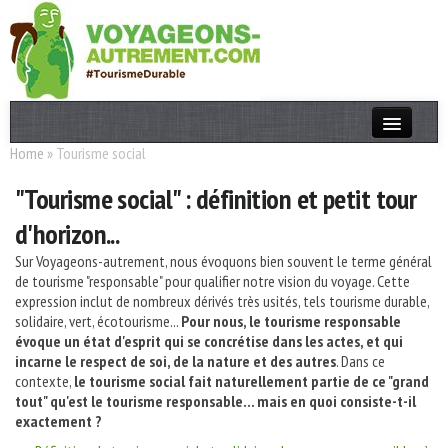
Home
»
Tourisme social
Actualités
"Tourisme social" : définition et petit tour
T. Responsable
d'horizon...
Destinations
Sur Voyageons-autrement, nous évoquons bien souvent le terme général
Acteurs
de tourisme "responsable" pour qualifier notre vision du voyage. Cette
expression inclut de nombreux dérivés très usités, tels tourisme durable,
Thèmes
solidaire, vert, écotourisme...
Pour nous, le tourisme responsable
évoque un état d'esprit qui se concrétise dans les actes, et qui
incarne le respect de soi, de la nature et des autres
. Dans ce
OK
contexte,
le tourisme social fait naturellement partie de ce "grand
tout" qu'est le tourisme responsable... mais en quoi consiste-t-il
exactement ?