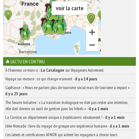
voir la carte
L'ACTU EN CONTINU
À l'honneur ce mois-ci :
La Catalogne
sur Voyageons Autrement
Voyage sur-mesure : ce qui change vraiment
-
il y a 14 jours
Capfrance : « Nous ne parlons plus de tourisme social mais de tourisme à impact »
-
il y a 25 jours
The Swarm Initiative : « La transition écologique ne doit pas rester une intention,
elle doit devenir un outil de gestion pour les hôtels »
-
il y a 1 mois
La Corrèze, un département unique à (re)découvrir absolument !
-
il y a 1 mois
Idée Nomade : faire du voyage de groupe une expérience humaine
-
il y a 1 mois
Ces labels et certifications AFNOR qui aident les voyageurs à choisir leurs