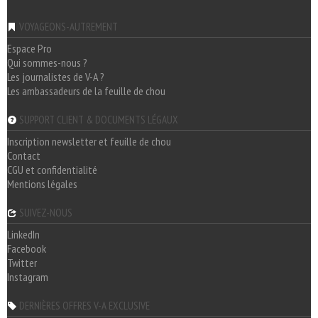
VOYAGEONS-AUTREMENT
Espace Pro
Qui sommes-nous ?
Les journalistes de V-A ?
Les ambassadeurs de la feuille de chou
SUPPORT CLIENT & DOCUMENTS LÉGAUX
Inscription newsletter et feuille de chou
Contact
CGU et confidentialité
Mentions légales
SUIVEZ-NOUS
LinkedIn
Facebook
Twitter
Instagram
DERNIÈRES OFFRES V-A EXCLUSIVE