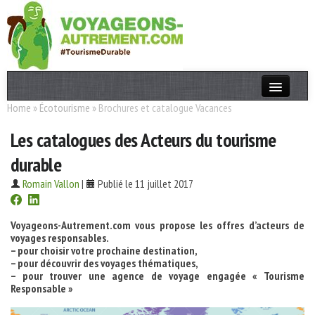
Home
»
Écotourisme
»
Brochures et catalogue Vacances
Actualités
Les catalogues des Acteurs du tourisme
T. Responsable
durable
Destinations
Romain Vallon
|
Publié le 11 juillet 2017
Acteurs
Thèmes
Voyageons-Autrement.com vous propose les offres d’acteurs de
voyages responsables.
– pour choisir votre prochaine destination,
OK
– pour découvrir des voyages thématiques,
– pour trouver une agence de voyage engagée « Tourisme
Responsable »