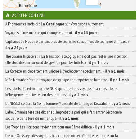
L'ACTU EN CONTINU
À l'honneur ce mois-ci :
La Catalogne
sur Voyageons Autrement
Voyage sur-mesure : ce qui change vraiment
-
il y a 13 jours
Capfrance : « Nous ne parlons plus de tourisme social mais de tourisme à impact »
-
il y a 24 jours
The Swarm Initiative : « La transition écologique ne doit pas rester une intention,
elle doit devenir un outil de gestion pour les hôtels »
-
il y a 1 mois
La Corrèze, un département unique à (re)découvrir absolument !
-
il y a 1 mois
Idée Nomade : faire du voyage de groupe une expérience humaine
-
il y a 1 mois
Ces labels et certifications AFNOR qui aident les voyageurs à choisir leurs
hébergements, activités ou destinations
-
il y a 1 mois
L’UNESCO célèbre la 5ème Journée Mondiale de la langue Kiswahili
-
il y a 1 mois
Label Emmaüs fête ses dix ans : l’improbable pari qui a fait entrer l’économie
solidaire dans l’ère du numérique
-
il y a 1 mois
Les Trophées Horizons reviennent pour une 5ème édition
-
il y a 1 mois
Detour Odyssey : des voyages bas carbone où l’expérience l’emporte sur la