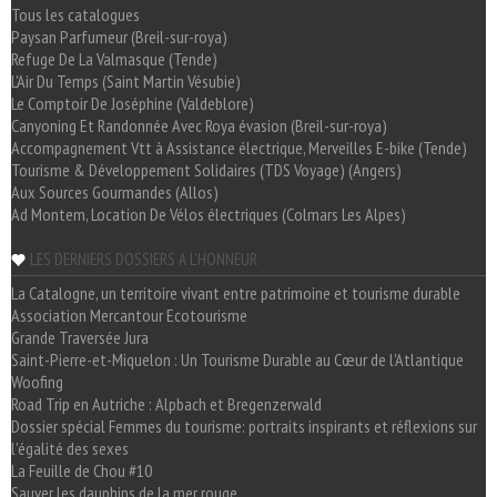
Tous les catalogues
Paysan Parfumeur (Breil-sur-roya)
Refuge De La Valmasque (Tende)
L'Air Du Temps (Saint Martin Vésubie)
Le Comptoir De Joséphine (Valdeblore)
Canyoning Et Randonnée Avec Roya évasion (Breil-sur-roya)
Accompagnement Vtt à Assistance électrique, Merveilles E-bike (Tende)
Tourisme & Développement Solidaires (TDS Voyage) (Angers)
Aux Sources Gourmandes (Allos)
Ad Montem, Location De Vélos électriques (Colmars Les Alpes)
LES DERNIERS DOSSIERS A L'HONNEUR
La Catalogne, un territoire vivant entre patrimoine et tourisme durable
Association Mercantour Ecotourisme
Grande Traversée Jura
Saint-Pierre-et-Miquelon : Un Tourisme Durable au Cœur de l'Atlantique
Woofing
Road Trip en Autriche : Alpbach et Bregenzerwald
Dossier spécial Femmes du tourisme: portraits inspirants et réflexions sur
l'égalité des sexes
La Feuille de Chou #10
Sauver les dauphins de la mer rouge