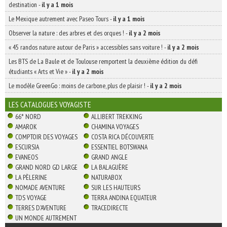
destination
-
il y a 1 mois
Le Mexique autrement avec Paseo Tours
-
il y a 1 mois
Observer la nature : des arbres et des orques !
-
il y a 2 mois
« 45 randos nature autour de Paris » accessibles sans voiture !
-
il y a 2 mois
Les BTS de La Baule et de Toulouse remportent la deuxième édition du défi
étudiants « Arts et Vie »
-
il y a 2 mois
Le modèle GreenGo : moins de carbone, plus de plaisir !
-
il y a 2 mois
LES CATALOGUES VOYAGISTE
66° NORD
ALLIBERT TREKKING
AMAROK
CHAMINA VOYAGES
COMPTOIR DES VOYAGES
COSTA RICA DÉCOUVERTE
ESCURSIA
ESSENTIEL BOTSWANA
EVANEOS
GRAND ANGLE
GRAND NORD GD LARGE
LA BALAGUÈRE
LA PÈLERINE
NATURABOX
NOMADE AVENTURE
SUR LES HAUTEURS
TDS VOYAGE
TERRA ANDINA EQUATEUR
TERRES D'AVENTURE
TRACEDIRECTE
UN MONDE AUTREMENT