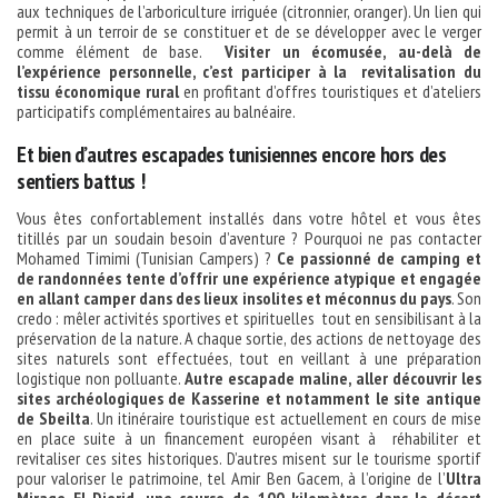
aux techniques de l’arboriculture irriguée (citronnier, oranger). Un lien qui
permit à un terroir de se constituer et de se développer avec le verger
comme élément de base.
Visiter un écomusée, au-delà de
l’expérience personnelle, c’est participer à la revitalisation du
tissu économique rural
en profitant d’offres touristiques et d’ateliers
participatifs complémentaires au balnéaire.
Et bien d’autres escapades tunisiennes encore hors des
sentiers battus !
Vous êtes confortablement installés dans votre hôtel et vous êtes
titillés par un soudain besoin d’aventure ? Pourquoi ne pas contacter
Mohamed Timimi (Tunisian Campers) ?
Ce passionné de camping et
de randonnées tente d’offrir une expérience atypique et engagée
en allant camper dans des lieux insolites et méconnus du pays
. Son
credo : mêler activités sportives et spirituelles tout en sensibilisant à la
préservation de la nature. A chaque sortie, des actions de nettoyage des
sites naturels sont effectuées, tout en veillant à une préparation
logistique non polluante.
Autre escapade maline, aller découvrir les
sites archéologiques de Kasserine et notamment le site antique
de Sbeilta
. Un itinéraire touristique est actuellement en cours de mise
en place suite à un financement européen visant à réhabiliter et
revitaliser ces sites historiques. D’autres misent sur le tourisme sportif
pour valoriser le patrimoine, tel Amir Ben Gacem, à l’origine de l’
Ultra
Mirage El Djerid, une course de 100 kilomètres dans le désert