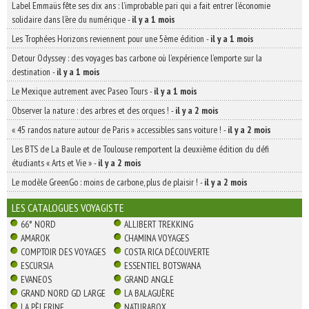
Label Emmaüs fête ses dix ans : l’improbable pari qui a fait entrer l’économie
solidaire dans l’ère du numérique
-
il y a 1 mois
Les Trophées Horizons reviennent pour une 5ème édition
-
il y a 1 mois
Detour Odyssey : des voyages bas carbone où l’expérience l’emporte sur la
destination
-
il y a 1 mois
Le Mexique autrement avec Paseo Tours
-
il y a 1 mois
Observer la nature : des arbres et des orques !
-
il y a 2 mois
« 45 randos nature autour de Paris » accessibles sans voiture !
-
il y a 2 mois
Les BTS de La Baule et de Toulouse remportent la deuxième édition du défi
étudiants « Arts et Vie »
-
il y a 2 mois
Le modèle GreenGo : moins de carbone, plus de plaisir !
-
il y a 2 mois
LES CATALOGUES VOYAGISTE
66° NORD
ALLIBERT TREKKING
AMAROK
CHAMINA VOYAGES
COMPTOIR DES VOYAGES
COSTA RICA DÉCOUVERTE
ESCURSIA
ESSENTIEL BOTSWANA
EVANEOS
GRAND ANGLE
GRAND NORD GD LARGE
LA BALAGUÈRE
LA PÈLERINE
NATURABOX