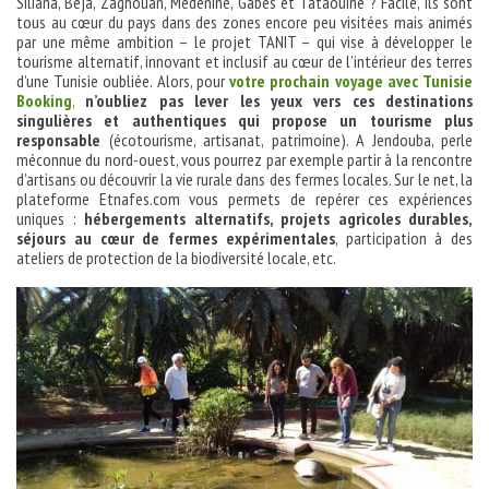
Siliana, Béja, Zaghouan, Médenine, Gabès et Tataouine ? Facile, ils sont
tous au cœur du pays dans des zones encore peu visitées mais animés
par une même ambition – le projet TANIT – qui vise à développer le
tourisme alternatif, innovant et inclusif au cœur de l’intérieur des terres
d’une Tunisie oubliée. Alors, pour
votre prochain voyage avec Tunisie
Booking
,
n’oubliez pas lever les yeux vers ces destinations
singulières et authentiques qui propose un tourisme plus
responsable
(écotourisme, artisanat, patrimoine). A Jendouba, perle
méconnue du nord-ouest, vous pourrez par exemple partir à la rencontre
d’artisans ou découvrir la vie rurale dans des fermes locales. Sur le net, la
plateforme Etnafes.com vous permets de repérer ces expériences
uniques :
hébergements alternatifs, projets agricoles durables,
séjours au cœur de fermes expérimentales
, participation à des
ateliers de protection de la biodiversité locale, etc.