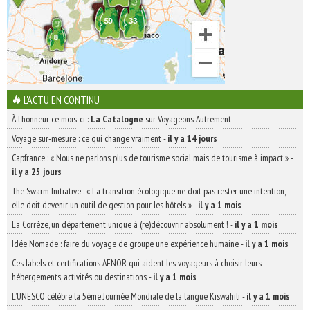
L'ACTU EN CONTINU
À l'honneur ce mois-ci :
La Catalogne
sur Voyageons Autrement
Voyage sur-mesure : ce qui change vraiment
-
il y a 14 jours
Capfrance : « Nous ne parlons plus de tourisme social mais de tourisme à impact »
-
il y a 25 jours
The Swarm Initiative : « La transition écologique ne doit pas rester une intention,
elle doit devenir un outil de gestion pour les hôtels »
-
il y a 1 mois
La Corrèze, un département unique à (re)découvrir absolument !
-
il y a 1 mois
Idée Nomade : faire du voyage de groupe une expérience humaine
-
il y a 1 mois
Ces labels et certifications AFNOR qui aident les voyageurs à choisir leurs
hébergements, activités ou destinations
-
il y a 1 mois
L’UNESCO célèbre la 5ème Journée Mondiale de la langue Kiswahili
-
il y a 1 mois