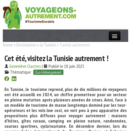
Home
»
Destination
»
la Tunisie
»
Tunisie autrement
Actualités
Cet été, visitez la Tunisie autrement !
T. Responsable
Geneviève Clastres
|
Publié le 18 juin 2025
Destinations
Thèmatique :
Éco-Hébergement
Acteurs
En Tunisie, le tourisme reprend, plus de dix millions de voyageurs
Thèmes
ont été accueilli en 2024, un chiffre prometteur pour un secteur
en pleine mutation après plusieurs années de crises. Ainsi, face à
un modèle de tourisme de masse longtemps dominé par les tour-
OK
opérateurs et les vols low cost, on voit peu à peu apparaitre des
propositions plus diffuses pour voyager autrement : maisons
d’hôtes, gîtes ruraux, camping en pleine nature, randonnées,
courses sportives, cyclotourisme. En décembre dernier, lors du