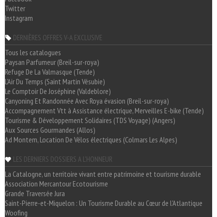
Twitter
Instagram
DERNIÈRES OFFRES V-A EXCLUSIVE
Tous les catalogues
Paysan Parfumeur (Breil-sur-roya)
Refuge De La Valmasque (Tende)
L'Air Du Temps (Saint Martin Vésubie)
Le Comptoir De Joséphine (Valdeblore)
Canyoning Et Randonnée Avec Roya évasion (Breil-sur-roya)
Accompagnement Vtt à Assistance électrique, Merveilles E-bike (Tende)
Tourisme & Développement Solidaires (TDS Voyage) (Angers)
Aux Sources Gourmandes (Allos)
Ad Montem, Location De Vélos électriques (Colmars Les Alpes)
LES DERNIERS DOSSIERS A L'HONNEUR
La Catalogne, un territoire vivant entre patrimoine et tourisme durable
Association Mercantour Ecotourisme
Grande Traversée Jura
Saint-Pierre-et-Miquelon : Un Tourisme Durable au Cœur de l'Atlantique
Woofing