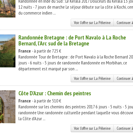
Randonnée en Inde du Sud : Le Kerala 2017 Douceurs du Kerala 13 jou
12 nuits - 7 jours de marche Le séjour débute sur la côte à Kochi, ce
du commerce indien ...
Voir l'offre sur La Pèlerine
Continuer à
Randonnée Bretagne : de Port Navalo à La Roche
Bernard, l'Arc sud de la Bretagne
France
- à partir de 725 €
Randonnée Tour de Bretagne : de Port Navalo à la Roche Bernard 20
jours - 6 nuits - 5 jours de randonnée Randonnée en Morbihan, ce
département est marqué par son ...
Voir l'offre sur La Pèlerine
Continuer à
Côte D'Azur : Chemin des peintres
France
- à partir de 510 €
Randonnée sur les chemins des peintres 2017 6 jours - 5 nuits - 5 jo
randonnée Une randonnée culturelle pendant laquelle vous découvr
la Côte d'Azur ...
Voir l'offre sur La Pèlerine
Continuer à