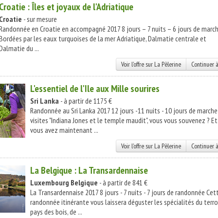
Croatie : Îles et joyaux de l'Adriatique
Croatie
- sur mesure
Randonnée en Croatie en accompagné 2017 8 jours – 7 nuits – 6 jours de march
Bordées par les eaux turquoises de la mer Adriatique, Dalmatie centrale et
Dalmatie du ...
Voir l'offre sur La Pèlerine
Continuer à
L'essentiel de l'Ile aux Mille sourires
Sri Lanka
- à partir de 1175 €
Randonnée au Sri Lanka 2017 12 jours -11 nuits - 10 jours de marche
visites "Indiana Jones et le temple maudit", vous vous souvenez ? Et
vous avez maintenant ...
Voir l'offre sur La Pèlerine
Continuer à
La Belgique : La Transardennaise
Luxembourg
Belgique
- à partir de 841 €
La Transardennaise 2017 8 jours - 7 nuits - 7 jours de randonnée Cet
randonnée itinérante vous laissera déguster les spécialités du terroi
pays des bois, de ...