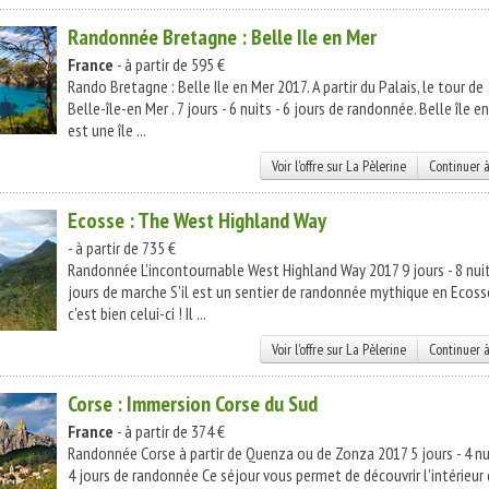
Randonnée Bretagne : Belle Ile en Mer
France
- à partir de 595 €
Rando Bretagne : Belle Ile en Mer 2017. A partir du Palais, le tour de
Belle-île-en Mer . 7 jours - 6 nuits - 6 jours de randonnée. Belle île e
est une île ...
Voir l'offre sur La Pèlerine
Continuer à
Ecosse : The West Highland Way
- à partir de 735 €
Randonnée L'incontournable West Highland Way 2017 9 jours - 8 nuit
jours de marche S'il est un sentier de randonnée mythique en Ecoss
c'est bien celui-ci ! Il ...
Voir l'offre sur La Pèlerine
Continuer à
Corse : Immersion Corse du Sud
France
- à partir de 374 €
Randonnée Corse à partir de Quenza ou de Zonza 2017 5 jours - 4 nui
4 jours de randonnée Ce séjour vous permet de découvrir l'intérieur