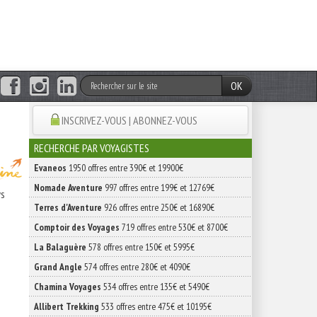
OK
INSCRIVEZ-VOUS | ABONNEZ-VOUS
RECHERCHE PAR VOYAGISTES
Evaneos
1950 offres entre 390€ et 19900€
Nomade Aventure
997 offres entre 199€ et 12769€
ys
Terres d'Aventure
926 offres entre 250€ et 16890€
Comptoir des Voyages
719 offres entre 530€ et 8700€
La Balaguère
578 offres entre 150€ et 5995€
Grand Angle
574 offres entre 280€ et 4090€
Chamina Voyages
534 offres entre 135€ et 5490€
Allibert Trekking
533 offres entre 475€ et 10195€