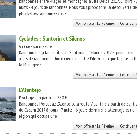
Randonnée entre Plages et montagnes à l'Île D'elbe 2017. 6 jours - 
nuits - 4 jours de randonnée. Nous vous proposons la découverte d
plus belles randonnées aux ...
Voir l'offre sur La Pèlerine
Continuer à
Cyclades : Santorin et Sikinos
Grèce
- sur mesure
Randonnée Cyclades : îles de Santorin et Sikinos 2017 8 jours - 7 nuit
jours de randonnée Une itinérance entre l'île volcanique la plus act
la Mer Egée : ...
Voir l'offre sur La Pèlerine
Continuer à
L'Alentejo
Portugal
- à partir de 630 €
Randonnée Portugal: L'Alentejo, la route Vicentine à partir de Santi
do Cacem 2017 8 jours - 7 nuits - 6 jours de marche L'Alentejo est u
région qui occupe une ...
Voir l'offre sur La Pèlerine
Continuer à