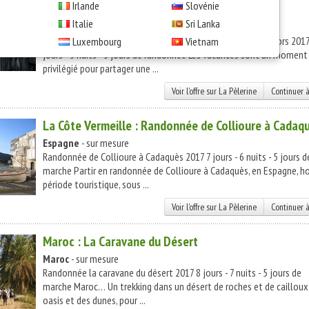
Irlande
Slovénie
Le Vercors en famille de ferme en ferme
Italie
Sri Lanka
France
- à partir de 485 €
Randonnée en famille dans le Parc Naturel Régional du Vercors 2017
Luxembourg
Vietnam
jours - 5 nuits - 5 jours de randonnée Les vacances sont un moment
privilégié pour partager une ...
Voir l'offre sur La Pèlerine
Continuer à
La Côte Vermeille : Randonnée de Collioure à Cadaq
Espagne
- sur mesure
Randonnée de Collioure à Cadaquès 2017 7 jours - 6 nuits - 5 jours d
marche Partir en randonnée de Collioure à Cadaquès, en Espagne, h
période touristique, sous ...
Voir l'offre sur La Pèlerine
Continuer à
Maroc : La Caravane du Désert
Maroc
- sur mesure
Randonnée la caravane du désert 2017 8 jours - 7 nuits - 5 jours de
marche Maroc… Un trekking dans un désert de roches et de cailloux
oasis et des dunes, pour ...