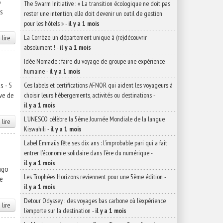
5
The Swarm Initiative : « La transition écologique ne doit pas
es
rester une intention, elle doit devenir un outil de gestion
pour les hôtels »
-
il y a 1 mois
La Corrèze, un département unique à (re)découvrir
 lire
absolument !
-
il y a 1 mois
Idée Nomade : faire du voyage de groupe une expérience
humaine
-
il y a 1 mois
s - 5
Ces labels et certifications AFNOR qui aident les voyageurs à
ive de
choisir leurs hébergements, activités ou destinations
-
il y a 1 mois
L’UNESCO célèbre la 5ème Journée Mondiale de la langue
 lire
Kiswahili
-
il y a 1 mois
Label Emmaüs fête ses dix ans : l’improbable pari qui a fait
entrer l’économie solidaire dans l’ère du numérique
-
il y a 1 mois
ago
Les Trophées Horizons reviennent pour une 5ème édition
-
ne
il y a 1 mois
Detour Odyssey : des voyages bas carbone où l’expérience
 lire
l’emporte sur la destination
-
il y a 1 mois