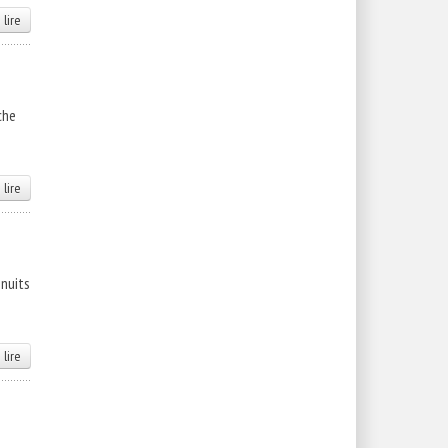
 lire
che
s
 lire
 nuits
 lire