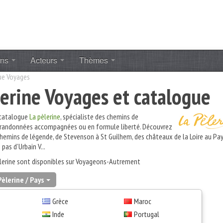
ons
Acteurs
Thèmes
ue Voyages
lerine Voyages et catalogue
 catalogue
La pèlerine
, spécialiste des chemins de
randonnées accompagnées ou en formule liberté. Découvrez
emins de légende, de Stevenson à St Guilhem, des châteaux de la Loire au Pa
 pas d’Urbain V...
lerine sont disponibles sur Voyageons-Autrement
Pèlerine / Pays
Grèce
Maroc
«
1
2
3
4
5
6
7
8
9
10
»
Inde
Portugal