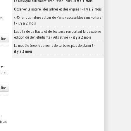
Le Mexique autrement avec Paseo Tours
-
il y a 1 mois
Observer la nature : des arbres et des orques !
-
il y a 2 mois
e.
« 45 randos nature autour de Paris » accessibles sans voiture
!
-
il y a 2 mois
Les BTS de La Baule et de Toulouse remportent la deuxième
édition du défi étudiants « Arts et Vie »
-
il y a 2 mois
 lire
Le modèle GreenGo : moins de carbone, plus de plaisir !
-
il y a 2 mois
 +
 bien
 lire
te
r, au