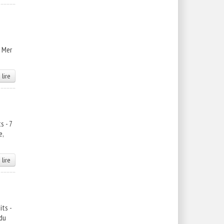
n Mer
 lire
s - 7
e,
 lire
ts -
 du