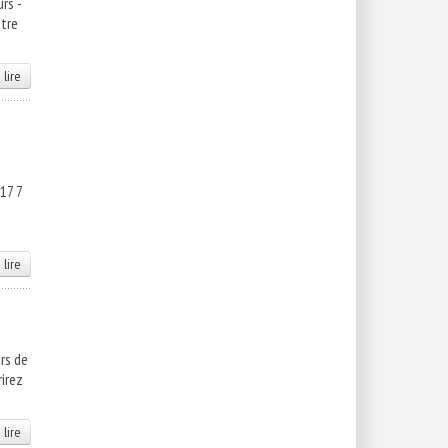
rs -
ntre
 lire
17 7
 lire
urs de
irez
 lire