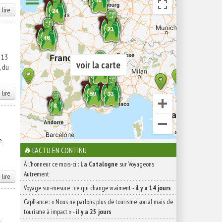
 lire
 13
voir la carte
, du
 lire
e
L'ACTU EN CONTINU
À l'honneur ce mois-ci :
La Catalogne
sur Voyageons
Autrement
 lire
Voyage sur-mesure : ce qui change vraiment
-
il y a 14 jours
Capfrance : « Nous ne parlons plus de tourisme social mais de
tourisme à impact »
-
il y a 25 jours