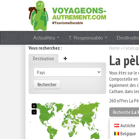
Actualités
T. Responsable
Destinati
Vous recherchez :
Home
»
Catalog
La pè
Destination
Vous êtes sur le
Compostelle en 
Rechercher
également des ch
Cathare, dans les
260 offres La Pè
+
−
Recherche
La 
Autriche
Belgique