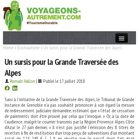
Home
»
Écotourisme
»
Un sursis pour la Grande Traversée des Alpes
Actualités
Un sursis pour la Grande Traversée des
T. Responsable
Alpes
Destinations
Romain Vallon
|
Publié le 17 juillet 2018
Acteurs
Thèmes
Saisi à l’initiative de la Grande Traversée des Alpes, le Tribunal de Grande
Instance de Grenoble n’a pas souhaité prononcer à son égard la mesure
de redressement judiciaire demandée, estimant que « l’état de cessation
OK
de paiements doit être prouvé par celui qui l’invoque. » Or, à la date de
l’audience, malgré le courrier transmis par la Région Provence Alpes Côte
d’Azur le 27 juin dernier, « il n’est pas justifié l’émission des 8 titres de
recettes à fin de restitution d’un trop perçu de subventions d’un montant
total de 124 248 €. […] Il en résulte que le passif dont fait état