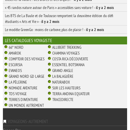
« 45 randos nature autour de Paris » accessibles sans voiture !
-
il y a 2 mois
Les BTS de La Baule et de Toulouse remportent la deuxième édition du défi
étudiants « Arts et Vie »
-
il y a 2 mois
Le modèle GreenGo : moins de carbone, plus de plaisir !
-
il y a 2 mois
LES CATALOGUES VOYAGISTE
66° NORD
ALLIBERT TREKKING
AMAROK
CHAMINA VOYAGES
COMPTOIR DES VOYAGES
COSTA RICA DÉCOUVERTE
ESCURSIA
ESSENTIEL BOTSWANA
EVANEOS
GRAND ANGLE
GRAND NORD GD LARGE
LA BALAGUÈRE
LA PÈLERINE
NATURABOX
NOMADE AVENTURE
SUR LES HAUTEURS
TDS VOYAGE
TERRA ANDINA EQUATEUR
TERRES D'AVENTURE
TRACEDIRECTE
UN MONDE AUTREMENT
VOYAGEONS-AUTREMENT