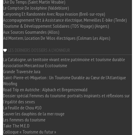
L'Air Du Temps (Saint Martin Vésubie)
Le Comptoir De Joséphine (Valdeblore)
Canyoning Et Randonnée Avec Roya évasion (Breil-sur-roya)
Accompagnement Vtt à Assistance électrique, Merveilles E-bike (Tende)
Tourisme & Développement Solidaires (TDS Voyage) (Angers)
Aux Sources Gourmandes (Allos)
Ad Montem, Location De Vélos électriques (Colmars Les Alpes)
LES DERNIERS DOSSIERS A L'HONNEUR
La Catalogne, un territoire vivant entre patrimoine et tourisme durable
Association Mercantour Ecotourisme
Grande Traversée Jura
Saint-Pierre-et-Miquelon : Un Tourisme Durable au Cœur de l'Atlantique
Woofing
Road Trip en Autriche : Alpbach et Bregenzerwald
Dossier spécial Femmes du tourisme: portraits inspirants et réflexions sur
l'égalité des sexes
La Feuille de Chou #10
Sauver les dauphins de la mer rouge
Les femmes du tourisme
Take The M.E.D
Colloque « Tourisme du futur »