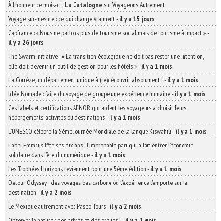
À l'honneur ce mois-ci :
La Catalogne
sur Voyageons Autrement
Voyage sur-mesure : ce qui change vraiment
-
il y a 15 jours
Capfrance : « Nous ne parlons plus de tourisme social mais de tourisme à impact »
-
il y a 26 jours
The Swarm Initiative : « La transition écologique ne doit pas rester une intention,
elle doit devenir un outil de gestion pour les hôtels »
-
il y a 1 mois
La Corrèze, un département unique à (re)découvrir absolument !
-
il y a 1 mois
Idée Nomade : faire du voyage de groupe une expérience humaine
-
il y a 1 mois
Ces labels et certifications AFNOR qui aident les voyageurs à choisir leurs
hébergements, activités ou destinations
-
il y a 1 mois
L’UNESCO célèbre la 5ème Journée Mondiale de la langue Kiswahili
-
il y a 1 mois
Label Emmaüs fête ses dix ans : l’improbable pari qui a fait entrer l’économie
solidaire dans l’ère du numérique
-
il y a 1 mois
Les Trophées Horizons reviennent pour une 5ème édition
-
il y a 1 mois
Detour Odyssey : des voyages bas carbone où l’expérience l’emporte sur la
destination
-
il y a 2 mois
Le Mexique autrement avec Paseo Tours
-
il y a 2 mois
Observer la nature : des arbres et des orques !
-
il y a 2 mois