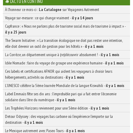
L'ACTU EN CONTINU
À l'honneur ce mois-ci :
La Catalogne
sur Voyageons Autrement
Voyage sur-mesure : ce qui change vraiment
-
il y a 14 jours
Capfrance : « Nous ne parlons plus de tourisme social mais de tourisme à impact »
-
il y a 25 jours
The Swarm Initiative : « La transition écologique ne doit pas rester une intention,
elle doit devenir un outil de gestion pour les hôtels »
-
il y a 1 mois
La Corrèze, un département unique à (re)découvrir absolument !
-
il y a 1 mois
Idée Nomade : faire du voyage de groupe une expérience humaine
-
il y a 1 mois
Ces labels et certifications AFNOR qui aident les voyageurs à choisir leurs
hébergements, activités ou destinations
-
il y a 1 mois
L’UNESCO célèbre la 5ème Journée Mondiale de la langue Kiswahili
-
il y a 1 mois
Label Emmaüs fête ses dix ans : l’improbable pari qui a fait entrer l’économie
solidaire dans l’ère du numérique
-
il y a 1 mois
Les Trophées Horizons reviennent pour une 5ème édition
-
il y a 1 mois
Detour Odyssey : des voyages bas carbone où l’expérience l’emporte sur la
destination
-
il y a 1 mois
Le Mexique autrement avec Paseo Tours
-
il y a 1 mois