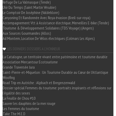
Refuge De La Valmasque (Tende)
L'Air Du Temps (Saint Martin Vésubie)
Le Comptoir De Joséphine (Valdeblore)
Canyoning Et Randonnée Avec Roya évasion (Breil-sur-roya)
Accompagnement Vtt à Assistance électrique, Merveilles E-bike (Tende)
Tourisme & Développement Solidaires (TDS Voyage) (Angers)
Aux Sources Gourmandes (Allos)
Ad Montem, Location De Vélos électriques (Colmars Les Alpes)
LES DERNIERS DOSSIERS A L'HONNEUR
La Catalogne, un territoire vivant entre patrimoine et tourisme durable
Association Mercantour Ecotourisme
Grande Traversée Jura
Saint-Pierre-et-Miquelon : Un Tourisme Durable au Cœur de l'Atlantique
Woofing
Road Trip en Autriche : Alpbach et Bregenzerwald
Dossier spécial Femmes du tourisme: portraits inspirants et réflexions sur
l'égalité des sexes
La Feuille de Chou #10
Sauver les dauphins de la mer rouge
Les femmes du tourisme
Take The M.E.D