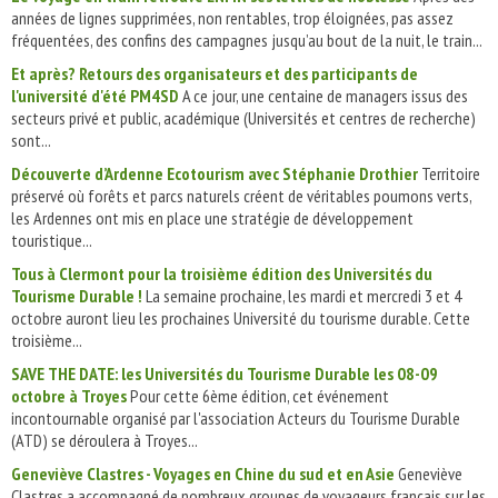
années de lignes supprimées, non rentables, trop éloignées, pas assez
fréquentées, des confins des campagnes jusqu’au bout de la nuit, le train...
Et après? Retours des organisateurs et des participants de
l'université d'été PM4SD
A ce jour, une centaine de managers issus des
secteurs privé et public, académique (Universités et centres de recherche)
sont...
Découverte d’Ardenne Ecotourism avec Stéphanie Drothier
Territoire
préservé où forêts et parcs naturels créent de véritables poumons verts,
les Ardennes ont mis en place une stratégie de développement
touristique...
Tous à Clermont pour la troisième édition des Universités du
Tourisme Durable !
La semaine prochaine, les mardi et mercredi 3 et 4
octobre auront lieu les prochaines Université du tourisme durable. Cette
troisième...
SAVE THE DATE: les Universités du Tourisme Durable les 08-09
octobre à Troyes
Pour cette 6ème édition, cet événement
incontournable organisé par l'association Acteurs du Tourisme Durable
(ATD) se déroulera à Troyes...
Geneviève Clastres - Voyages en Chine du sud et en Asie
Geneviève
Clastres a accompagné de nombreux groupes de voyageurs français sur les