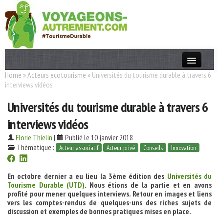
Home
»
Acteurs ecotourisme
»
Universités du tourisme durable à travers 6
Actualités
interviews vidéos
T. Responsable
Universités du tourisme durable à travers 6
Destinations
interviews vidéos
Acteurs
Florie Thielin
|
Publié le 10 janvier 2018
Thèmatique :
Acteur associatif
Acteur privé
Conseils
Innovation
Thèmes
En octobre dernier a eu lieu la 3ème édition des
Universités du
OK
Tourisme Durable (UTD)
. Nous étions de la partie et en avons
profité pour mener quelques interviews. Retour en images et liens
vers les comptes-rendus de quelques-uns des riches sujets de
discussion et exemples de bonnes pratiques mises en place.