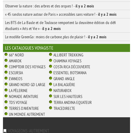
Observer la nature : des arbres et des orques !
-
il y a 2 mois
« 45 randos nature autour de Paris » accessibles sans voiture !
-
il y a 2 mois
Les BTS de La Baule et de Toulouse remportent la deuxième édition du défi
étudiants « Arts et Vie »
-
il y a 2 mois
Le modèle GreenGo : moins de carbone, plus de plaisir !
-
il y a 2 mois
LES CATALOGUES VOYAGISTE
66° NORD
ALLIBERT TREKKING
AMAROK
CHAMINA VOYAGES
COMPTOIR DES VOYAGES
COSTA RICA DÉCOUVERTE
ESCURSIA
ESSENTIEL BOTSWANA
EVANEOS
GRAND ANGLE
GRAND NORD GD LARGE
LA BALAGUÈRE
LA PÈLERINE
NATURABOX
NOMADE AVENTURE
SUR LES HAUTEURS
TDS VOYAGE
TERRA ANDINA EQUATEUR
TERRES D'AVENTURE
TRACEDIRECTE
UN MONDE AUTREMENT
VOYAGEONS-AUTREMENT