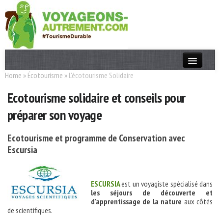
Home
»
Écotourisme
»
L'écotourisme Solidaire
Actualités
Ecotourisme solidaire et conseils pour
T. Responsable
préparer son voyage
Destinations
Acteurs
Ecotourisme et programme de Conservation avec
Escursia
Thèmes
OK
ESCURSIA
est un voyagiste spécialisé dans
les séjours de découverte et
d'apprentissage de la nature
aux côtés
de scientifiques.