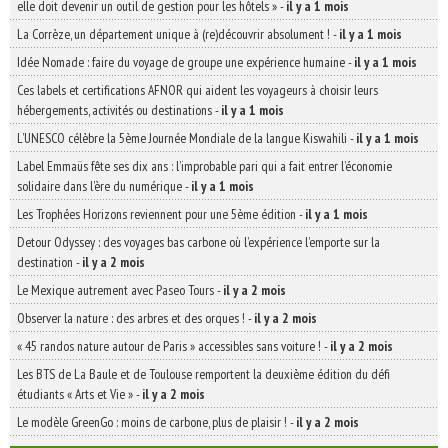
elle doit devenir un outil de gestion pour les hôtels »
-
il y a 1 mois
La Corrèze, un département unique à (re)découvrir absolument !
-
il y a 1 mois
Idée Nomade : faire du voyage de groupe une expérience humaine
-
il y a 1 mois
Ces labels et certifications AFNOR qui aident les voyageurs à choisir leurs
hébergements, activités ou destinations
-
il y a 1 mois
L’UNESCO célèbre la 5ème Journée Mondiale de la langue Kiswahili
-
il y a 1 mois
Label Emmaüs fête ses dix ans : l’improbable pari qui a fait entrer l’économie
solidaire dans l’ère du numérique
-
il y a 1 mois
Les Trophées Horizons reviennent pour une 5ème édition
-
il y a 1 mois
Detour Odyssey : des voyages bas carbone où l’expérience l’emporte sur la
destination
-
il y a 2 mois
Le Mexique autrement avec Paseo Tours
-
il y a 2 mois
Observer la nature : des arbres et des orques !
-
il y a 2 mois
« 45 randos nature autour de Paris » accessibles sans voiture !
-
il y a 2 mois
Les BTS de La Baule et de Toulouse remportent la deuxième édition du défi
étudiants « Arts et Vie »
-
il y a 2 mois
Le modèle GreenGo : moins de carbone, plus de plaisir !
-
il y a 2 mois