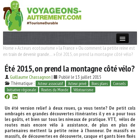
Home
»
Acteurs ecotourisme
»
la France
»
Ou comment la petite reine est
Actualités
en train de devenir grande…
»
Été 2015, on prend la montagne côté vélo?
T. Responsable
Été 2015, on prend la montagne côté vélo?
Destinations
Guillaume Chassagnon
|
Publié le 13 juillet 2015
Thèmatique :
Acteur associatif
Acteur privé
Bons plans
Conseils
Acteurs
Initiative régionale
Routes du Monde
Vélotourisme
Thèmes
Un été version relief à deux roues, ça vous tente? De petit cols
ombragés en grandes découvertes itinérantes il y en a pour tous
OK
les goûts, et bien sur tous les niveaux de pratique. VTT, vélos de
routes mais encore vélo à assistance, de plus en plus de
partenaires mettent la petite reine à l’honneur. De massifs en
massifs, de découvertes en découverte, casque et gants bien fixés