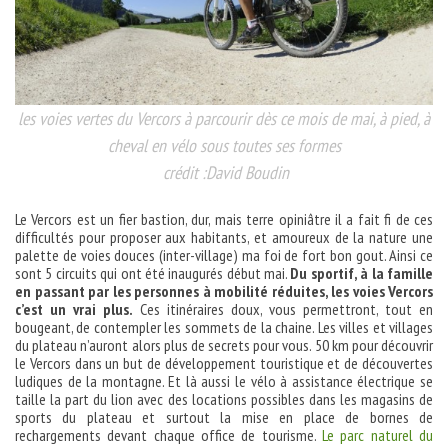
les voies vertes du Vercors à parcourir dès ce mois de mai, à pied, à
cheval en vélo sous toutes ses formes
crédit :David Boudin
Le Vercors est un fier bastion, dur, mais terre opiniâtre il a fait fi de ces
difficultés pour proposer aux habitants, et amoureux de la nature une
palette de voies douces (inter-village) ma foi de fort bon gout. Ainsi ce
sont 5 circuits qui ont été inaugurés début mai.
Du sportif, à la famille
en passant par les personnes à mobilité réduites, les voies Vercors
c’est un vrai plus.
Ces itinéraires doux, vous permettront, tout en
bougeant, de contempler les sommets de la chaine. Les villes et villages
du plateau n’auront alors plus de secrets pour vous. 50 km pour découvrir
le Vercors dans un but de développement touristique et de découvertes
ludiques de la montagne. Et là aussi le vélo à assistance électrique se
taille la part du lion avec des locations possibles dans les magasins de
sports du plateau et surtout la mise en place de bornes de
rechargements devant chaque office de tourisme.
Le parc naturel du