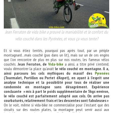
Jean Ferraton de vida bike a prouvé la maniabilité et le confort du
vélo couché dans les Pyrénées, et vous ça vous tente?
Et si vous étiez tentés, pourquoi pas après tout, par un périple
montagnard…mais couché (pas dans un lit), mais sur un de ces engins
que l’on rencontre de plus en plus sur nos routes, les fameux vélos
couchés.
Jean Ferraton, de
Vida-bike
a ainsi, a titre privé s’entend,
voulu démontrer la place qu’avait
le vélo couché en montagne. Il a,
ainsi parcouru les cols mythiques du massif des
Pyrenées
(Tourmalet, Portillon ou Portet d’Aspet), en ayant à l’esprit une
analyse technique et la possibilité pour tous de réaliser une
randonnée en montagne sans désagrément. Expérience
concluante » mis à part le poids supplémentaire de 5kgs environ,
le vélo couché est parfaitement adapté aux cols. On arrive pas
courbaturés, relativement frais et les descentes sont fabuleuses »
On le voit, même si vida-bike ne commercialise pour l’instant que des
circuits sur des routes plates, la montagne peut servir aussi aux