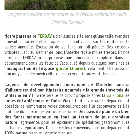
un gite accueillant sur les routes de la célèbre Ardéchoise crédit
:Mathieu Demelin
Notre partenaire
TERDAV
a d’ailleurs saisi le sens qu’une telle aventure
pouvait apporter : elle propose un grand circuit sur les routes de la
course annuelle. L’occasion de se faire un joli périple. Des coteaux
viticoles jusqu’au Gerbier de Jonc, l’Ardèche recèle milles trésors. Et nos
amis de TERDAV vous propose une immersion complète dans ce
département, sous les feux de l’actualité depuis quelques semaines et
l’
inauguration de l’espace
grotte Chauvet
,
cela peut être aussi un
bon moyen de découvrir celle-ci en parcourant routes et chemins.
L’agence de développement touristique de l’Ardèche lancera
d’ailleurs cet été son itinéraire nommée « la grande traversée de
l’Ardèche en VTT »
(ce sera le 4e circuit proposé après la
via Rhona
les
routes de
l’ardéchoise et Dolce Via
). Il faut savoir que le département
possède de nombreuses voies douces, propices à la découverte et à la
pratique du deux roues en toute sécurité.
Des pays de plaine ou bien
des flancs montagneux en font un terrain de jeux grandeur
nature.
..agrémenté, pour les épicuriens de spécialités gastronomiques
de hautes réputations. De merveilleux souvenirs dans un département
100% nature, histoire…et vélo bien sur.