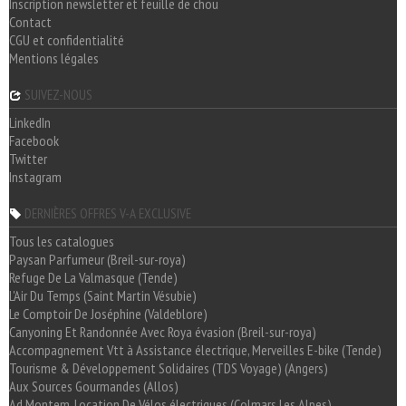
Inscription newsletter et feuille de chou
Contact
CGU et confidentialité
Mentions légales
SUIVEZ-NOUS
LinkedIn
Facebook
Twitter
Instagram
DERNIÈRES OFFRES V-A EXCLUSIVE
Tous les catalogues
Paysan Parfumeur (Breil-sur-roya)
Refuge De La Valmasque (Tende)
L'Air Du Temps (Saint Martin Vésubie)
Le Comptoir De Joséphine (Valdeblore)
Canyoning Et Randonnée Avec Roya évasion (Breil-sur-roya)
Accompagnement Vtt à Assistance électrique, Merveilles E-bike (Tende)
Tourisme & Développement Solidaires (TDS Voyage) (Angers)
Aux Sources Gourmandes (Allos)
Ad Montem, Location De Vélos électriques (Colmars Les Alpes)