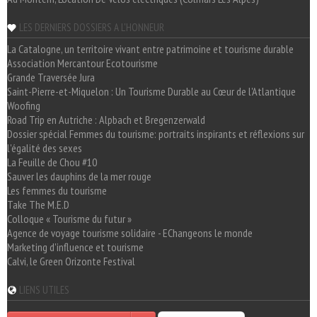
LES DERNIERS DOSSIERS A L'HONNEUR
La Catalogne, un territoire vivant entre patrimoine et tourisme durable
Association Mercantour Ecotourisme
Grande Traversée Jura
Saint-Pierre-et-Miquelon : Un Tourisme Durable au Cœur de l'Atlantique
Woofing
Road Trip en Autriche : Alpbach et Bregenzerwald
Dossier spécial Femmes du tourisme: portraits inspirants et réflexions sur
l'égalité des sexes
La Feuille de Chou #10
Sauver les dauphins de la mer rouge
Les femmes du tourisme
Take The M.E.D
Colloque « Tourisme du futur »
Agence de voyage tourisme solidaire - EChangeons le monde
Marketing d'influence et tourisme
Calvi, le Green Orizonte Festival
LIENS UTILES