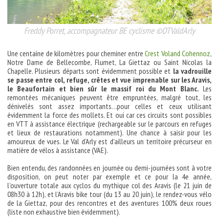
Freddy Porret, accompagnateur BE cyclisme ©OTValdArly
Une centaine de kilomètres pour cheminer entre
Crest Voland Cohennoz
,
Notre Dame de Bellecombe, Flumet, La Giettaz ou Saint Nicolas la
Chapelle. Plusieurs départs sont évidemment possible et
la vadrouille
se passe entre col, refuge, crêtes et vue imprenable sur les Aravis,
le Beaufortain et bien sûr le massif roi du Mont Blanc.
Les
remontées mécaniques peuvent être empruntées, malgré tout, les
dénivelés sont assez importants…pour celles et ceux utilisant
évidemment la force des mollets. Et oui car ces circuits sont possibles
en VTT à assistance électrique (rechargeable sur le parcours en refuges
et lieux de restaurations notamment). Une chance à saisir pour les
amoureux de vues. Le Val d’Arly est d’ailleurs un territoire précurseur en
matière de vélos à assistance (VAE).
Bien entendu, des randonnées en journée ou demi-journées sont à votre
disposition, on peut noter par exemple et ce pour la 4e année,
l’ouverture totale aux cyclos du mythique col des Aravis (le 21 juin de
08h30 à 12h), et l’Aravis bike tour (du 13 au 20 juin), le rendez-vous vélo
de la Giettaz, pour des rencontres et des aventures 100% deux roues
(liste non exhaustive bien évidemment).