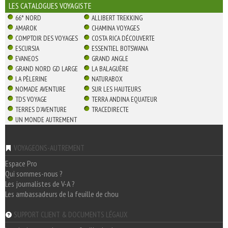
LES CATALOGUES VOYAGISTE
66° NORD
ALLIBERT TREKKING
AMAROK
CHAMINA VOYAGES
COMPTOIR DES VOYAGES
COSTA RICA DÉCOUVERTE
ESCURSIA
ESSENTIEL BOTSWANA
EVANEOS
GRAND ANGLE
GRAND NORD GD LARGE
LA BALAGUÈRE
LA PÈLERINE
NATURABOX
NOMADE AVENTURE
SUR LES HAUTEURS
TDS VOYAGE
TERRA ANDINA EQUATEUR
TERRES D'AVENTURE
TRACEDIRECTE
UN MONDE AUTREMENT
VOYAGEONS-AUTREMENT
Espace Pro
Qui sommes-nous ?
Les journalistes de V-A ?
Les ambassadeurs de la feuille de chou
SUPPORT CLIENT & DOCUMENTS LÉGAUX