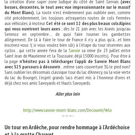
la création d’une super zone ludique du côté de Saint Gervais
(avec
bosses, descentes, le tout avec vue impressionnante sur le massif
du Mont Blanc).
La route n’est évidemment pas oubliée avec, comme
cité précédemment, les toujours attrayantes routes de cols fermées
aux véhicules à moteur.
Cet été ce sont 12 des plus beaux cols Alpins
qui vous ouvriront leurs axes
; dès le 21 juin avec les Aravis jusqu’au
Semnoz en septembre… de quoi faire tourner les gambettes
allégrement. De là à faire le tour de France il n’y a plus qu’à…et bien
inscrivez-vous !( si vous voulez bien sûr) à l’étape du tour réservées aux
cyclos , qui cette année fera de la
Savoie
sa reine (le 23 juillet entre
Saint Jean de Maurienne et la Toussuire, déjà 15000 inscrits). Pour être à
la page
n’hésitez pas à télécharger l’appli de Savoie Mont Blanc
avec 325 parcours à découvrir
…même sans couverture 3G le pied non?
Sans oublier les désormais classique tour du lac d’Annecy, ou la voie verte
du lac du Bourget, l’esprit grands lacs étant mis à l’honneur d’ores et
déjà chez nos amis Savoyards et Hauts Savoyards.
Aller plus loin
http://www.savoie-mont-blanc.com/Decouvrir/Velo
———-
Un tour en Ardèche, pour rendre hommage à l’Ardéchoise
et à la grotte Chauvet