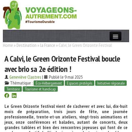
Home
»
Destination
»
la France
»
Calvi, le Green Orizonte Festival
Actualités
A Calvi, le Green Orizonte Festival boucle
T. Responsable
avec brio sa 2e édition !
Destinations
Geneviève Clastres
|
Publié le 9 mai 2025
Acteurs
Thèmatique :
Éco-Hébergement
Espaces protégés
Initiative régionale
Territoire
Tourisme et handicap
Thèmes
Le Green Orizonte festival vient de s’achever et avec lui, dix-huit
OK
mois de préparation, trois jours de fête, une journée
professionnelle, trente-et-un ateliers, vingt-trois animations et
jeux, onze conférences et balades, autant de concerts, deux
grandes tablées et bien des rencontres joyeuses qui font de ce