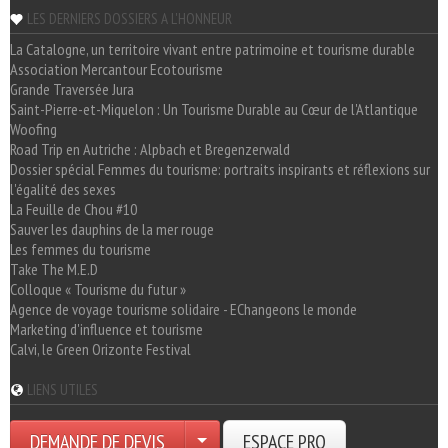
LES DERNIERS DOSSIERS A L'HONNEUR
La Catalogne, un territoire vivant entre patrimoine et tourisme durable
Association Mercantour Ecotourisme
Grande Traversée Jura
Saint-Pierre-et-Miquelon : Un Tourisme Durable au Cœur de l'Atlantique
Woofing
Road Trip en Autriche : Alpbach et Bregenzerwald
Dossier spécial Femmes du tourisme: portraits inspirants et réflexions sur
l'égalité des sexes
La Feuille de Chou #10
Sauver les dauphins de la mer rouge
Les femmes du tourisme
Take The M.E.D
Colloque « Tourisme du futur »
Agence de voyage tourisme solidaire - EChangeons le monde
Marketing d'influence et tourisme
Calvi, le Green Orizonte Festival
LIENS UTILES
DEMANDE DE DEVIS
ESPACE PRO