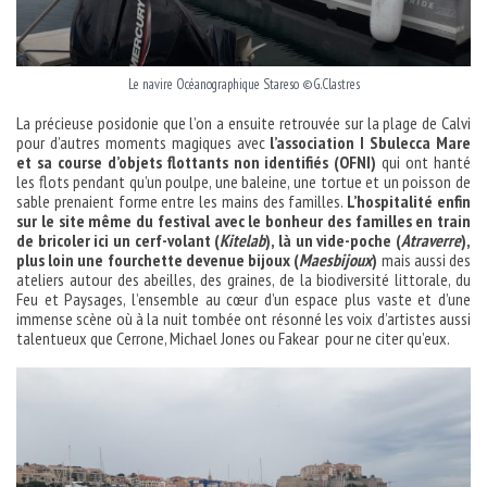
Le navire Océanographique Stareso ©G.Clastres
La précieuse posidonie que l’on a ensuite retrouvée sur la plage de Calvi
pour d’autres moments magiques avec
l’association I Sbulecca Mare
et sa course d’objets flottants non identifiés (OFNI)
qui ont hanté
les flots pendant qu’un poulpe, une baleine, une tortue et un poisson de
sable prenaient forme entre les mains des familles.
L’hospitalité enfin
sur le site même du festival avec le bonheur des familles en train
de bricoler ici un cerf-volant (
Kitelab
), là un vide-poche (
Atraverre
),
plus loin une fourchette devenue bijoux (
Maesbijoux
)
mais aussi des
ateliers autour des abeilles, des graines, de la biodiversité littorale, du
Feu et Paysages, l’ensemble au cœur d’un espace plus vaste et d’une
immense scène où à la nuit tombée ont résonné les voix d’artistes aussi
talentueux que Cerrone, Michael Jones ou Fakear pour ne citer qu’eux.