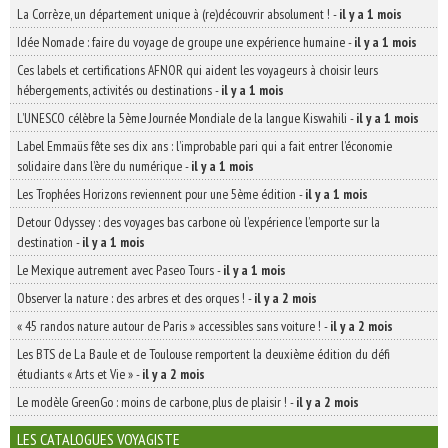
La Corrèze, un département unique à (re)découvrir absolument !
-
il y a 1 mois
Idée Nomade : faire du voyage de groupe une expérience humaine
-
il y a 1 mois
Ces labels et certifications AFNOR qui aident les voyageurs à choisir leurs
hébergements, activités ou destinations
-
il y a 1 mois
L’UNESCO célèbre la 5ème Journée Mondiale de la langue Kiswahili
-
il y a 1 mois
Label Emmaüs fête ses dix ans : l’improbable pari qui a fait entrer l’économie
solidaire dans l’ère du numérique
-
il y a 1 mois
Les Trophées Horizons reviennent pour une 5ème édition
-
il y a 1 mois
Detour Odyssey : des voyages bas carbone où l’expérience l’emporte sur la
destination
-
il y a 1 mois
Le Mexique autrement avec Paseo Tours
-
il y a 1 mois
Observer la nature : des arbres et des orques !
-
il y a 2 mois
« 45 randos nature autour de Paris » accessibles sans voiture !
-
il y a 2 mois
Les BTS de La Baule et de Toulouse remportent la deuxième édition du défi
étudiants « Arts et Vie »
-
il y a 2 mois
Le modèle GreenGo : moins de carbone, plus de plaisir !
-
il y a 2 mois
LES CATALOGUES VOYAGISTE