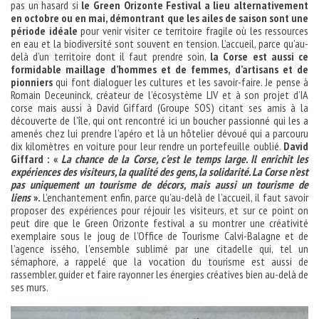
pas un hasard si
le Green Orizonte Festival a lieu alternativement
en octobre ou en mai, démontrant que les ailes de saison sont une
période idéale
pour venir visiter ce territoire fragile où les ressources
en eau et la biodiversité sont souvent en tension. L’accueil, parce qu’au-
delà d’un territoire dont il faut prendre soin,
la Corse est aussi ce
formidable maillage d’hommes et de femmes, d’artisans et de
pionniers
qui font dialoguer les cultures et les savoir-faire. Je pense à
Romain Deceuninck, créateur de l’écosystème LIV et à son projet d’IA
corse mais aussi à David Giffard (Groupe SOS) citant ses amis à la
découverte de l’île, qui ont rencontré ici un boucher passionné qui les a
amenés chez lui prendre l’apéro et là un hôtelier dévoué qui a parcouru
dix kilomètres en voiture pour leur rendre un portefeuille oublié.
David
Giffard : «
La chance de la Corse, c’est le temps large. Il enrichit les
expériences des visiteurs, la qualité des gens, la solidarité. La Corse n’est
pas uniquement un tourisme de décors, mais aussi un tourisme de
liens
».
L’enchantement enfin, parce qu’au-delà de l’accueil, il faut savoir
proposer des expériences pour réjouir les visiteurs, et sur ce point on
peut dire que le Green Orizonte festival a su montrer une créativité
exemplaire sous le joug de l’Office de Tourisme Calvi-Balagne et de
l’agence issého, l’ensemble sublimé par une citadelle qui, tel un
sémaphore, a rappelé que la vocation du tourisme est aussi de
rassembler, guider et faire rayonner les énergies créatives bien au-delà de
ses murs.