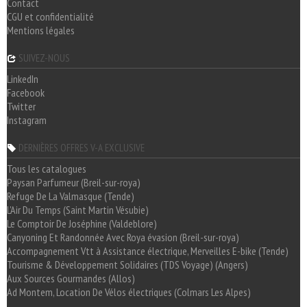
Contact
CGU et confidentialité
Mentions légales
SUIVEZ-NOUS
LinkedIn
Facebook
Twitter
Instagram
DERNIÈRES OFFRES V-A EXCLUSIVE
Tous les catalogues
Paysan Parfumeur (Breil-sur-roya)
Refuge De La Valmasque (Tende)
L'Air Du Temps (Saint Martin Vésubie)
Le Comptoir De Joséphine (Valdeblore)
Canyoning Et Randonnée Avec Roya évasion (Breil-sur-roya)
Accompagnement Vtt à Assistance électrique, Merveilles E-bike (Tende)
Tourisme & Développement Solidaires (TDS Voyage) (Angers)
Aux Sources Gourmandes (Allos)
Ad Montem, Location De Vélos électriques (Colmars Les Alpes)