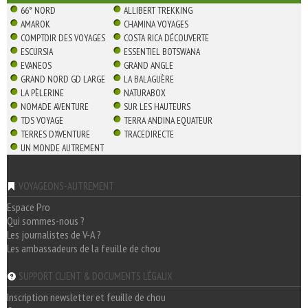
66° NORD
ALLIBERT TREKKING
AMAROK
CHAMINA VOYAGES
COMPTOIR DES VOYAGES
COSTA RICA DÉCOUVERTE
ESCURSIA
ESSENTIEL BOTSWANA
EVANEOS
GRAND ANGLE
GRAND NORD GD LARGE
LA BALAGUÈRE
LA PÈLERINE
NATURABOX
NOMADE AVENTURE
SUR LES HAUTEURS
TDS VOYAGE
TERRA ANDINA EQUATEUR
TERRES D'AVENTURE
TRACEDIRECTE
UN MONDE AUTREMENT
VOYAGEONS-AUTREMENT
Espace Pro
Qui sommes-nous ?
Les journalistes de V-A ?
Les ambassadeurs de la feuille de chou
SUPPORT CLIENT & DOCUMENTS LÉGAUX
Inscription newsletter et feuille de chou