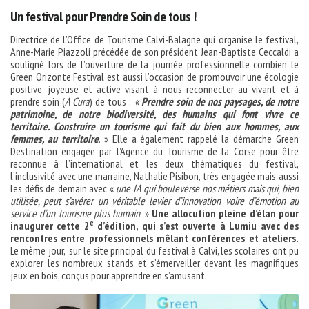
Un festival pour Prendre Soin de tous !
Directrice de l’Office de Tourisme Calvi-Balagne qui organise le festival,
Anne-Marie Piazzoli précédée de son président Jean-Baptiste Ceccaldi a
souligné lors de l’ouverture de la journée professionnelle combien le
Green Orizonte Festival est aussi l’occasion de promouvoir une écologie
positive, joyeuse et active visant à nous reconnecter au vivant et à
prendre soin (
A Cura
) de tous :
«
Prendre soin de nos paysages, de notre
patrimoine, de notre biodiversité, des humains qui font vivre ce
territoire. Construire un tourisme qui fait du bien aux hommes, aux
femmes, au territoire
. » Elle a également rappelé la démarche Green
Destination engagée par l’Agence du Tourisme de la Corse pour être
reconnue à l’international et les deux thématiques du festival,
l’inclusivité avec une marraine, Nathalie Pisibon, très engagée mais aussi
les défis de demain avec «
une IA qui bouleverse nos métiers mais qui, bien
utilisée, peut s’avérer un véritable levier d’innovation voire d’émotion au
service d’un tourisme plus humain
. »
Une allocution pleine d’élan pour
e
inaugurer cette 2
d’édition, qui s’est ouverte à Lumiu avec des
rencontres entre professionnels mêlant conférences et ateliers.
Le même jour, sur le site principal du festival à Calvi, les scolaires ont pu
explorer les nombreux stands et s’émerveiller devant les magnifiques
jeux en bois, conçus pour apprendre en s’amusant.