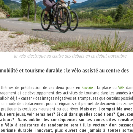
le vélo électrique au centre des débats en ce début novembre
 mobilité et tourisme durable : le vélo assisté au centre des
 thèmes de prédilection de ces deux jours en
Savoie
: la place du
VAE
dans
agement et de développement des activités de tourisme dans les années à v
 falloir déjà « casser » des images négatives et trompeuses que certains possèd
s un mode de déplacement pour « feignants », il permet de découvrir des zone
ratiquants cyclistes n’auraient pu que rêver.
Mais est-il compatible avec
lusieurs jours, voir semaines? Si oui dans quelles conditions? Quel co
isateurs? Sans oublier les conséquences sur les zones dites sensible
 Vélo à assistance de randonnée sera-t-il le vecteur d’un passag
ourisme durable, innovant, plus ouvert que jamais à toutes sorte