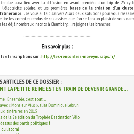
ttendue aura lieu avec la diffusion en avant première d’un trip de 25 cycl
 l’électricité solaire, et les premières
bases de la création d’un cluste
l’itinérance
… Je vous ai fait saliver? Alors deux solutions pour vous rassasier
e lire les comptes rendus de ces assises que l’on se fera un plaisir de vous narre
re les déjà nombreux inscrits à Chambéry…..rejoignez les branchés.
…………………………………………………
En savoir plus :
 et inscriptions sur :
http://les-rencontres-moveyouralps.fr/
S ARTICLES DE CE DOSSIER :
T LA PETITE REINE EST EN TRAIN DE DEVENIR GRANDE…
me : Ensemble, c’est tout…
avec « Monsieur Vélo », alias Dominique Lebrun
ux itinéraires en 2015
ts de la 2e édition du Trophée Destination Vélo
-dessus des partis politiques !
 du littoral