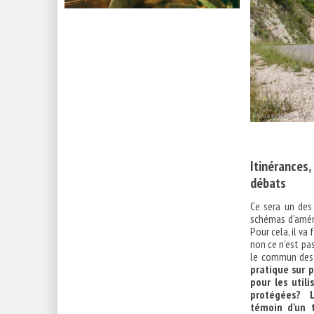
Itinérances,
débats
Ce sera un des
schémas d’amén
Pour cela, il va
non ce n’est pa
le commun des p
pratique sur p
pour les util
protégées? Le
témoin d’un t