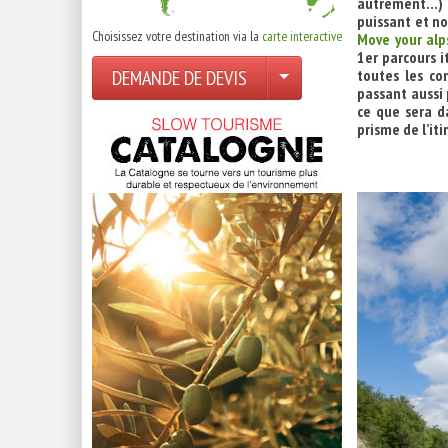
autrement…) u
puissant et no
Choisissez votre destination via la
carte interactive
Move your alp
1er parcours i
DEMANDE DE DEVIS
toutes les co
passant aussi p
ce que sera d
prisme de l’iti