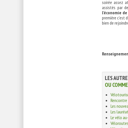
soirée assez a
assistés par de
l’économie de 
première c’est d
bien de rejoind
Renseignements
LES AUTRE
OU COMMEN
Vélotouris
Rencontre 
Les nouvea
Les lauréa
Le vélo au
Véloroutes