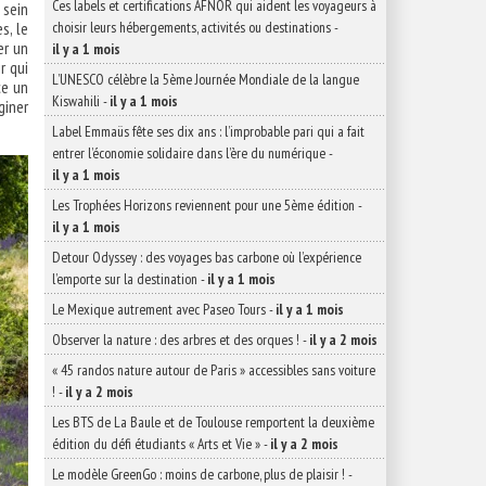
Ces labels et certifications AFNOR qui aident les voyageurs à
 sein
s, le
choisir leurs hébergements, activités ou destinations
-
er un
il y a 1 mois
r qui
L’UNESCO célèbre la 5ème Journée Mondiale de la langue
ce un
Kiswahili
-
il y a 1 mois
giner
Label Emmaüs fête ses dix ans : l’improbable pari qui a fait
entrer l’économie solidaire dans l’ère du numérique
-
il y a 1 mois
Les Trophées Horizons reviennent pour une 5ème édition
-
il y a 1 mois
Detour Odyssey : des voyages bas carbone où l’expérience
l’emporte sur la destination
-
il y a 1 mois
Le Mexique autrement avec Paseo Tours
-
il y a 1 mois
Observer la nature : des arbres et des orques !
-
il y a 2 mois
« 45 randos nature autour de Paris » accessibles sans voiture
!
-
il y a 2 mois
Les BTS de La Baule et de Toulouse remportent la deuxième
édition du défi étudiants « Arts et Vie »
-
il y a 2 mois
Le modèle GreenGo : moins de carbone, plus de plaisir !
-