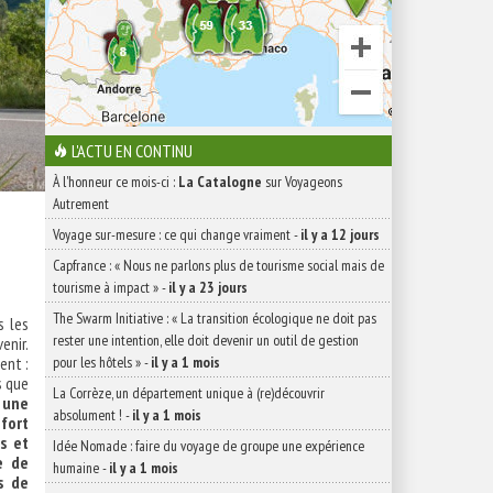
L'ACTU EN CONTINU
À l'honneur ce mois-ci :
La Catalogne
sur Voyageons
Autrement
Voyage sur-mesure : ce qui change vraiment
-
il y a 12 jours
Capfrance : « Nous ne parlons plus de tourisme social mais de
tourisme à impact »
-
il y a 23 jours
The Swarm Initiative : « La transition écologique ne doit pas
 les
rester une intention, elle doit devenir un outil de gestion
enir.
ent :
pour les hôtels »
-
il y a 1 mois
s que
La Corrèze, un département unique à (re)découvrir
 une
absolument !
-
il y a 1 mois
nfort
s et
Idée Nomade : faire du voyage de groupe une expérience
e de
humaine
-
il y a 1 mois
s de