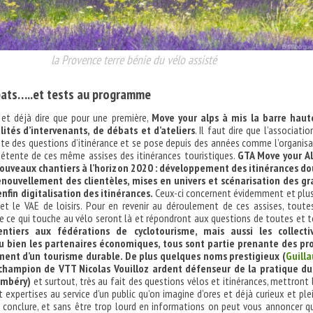
la Provence terre bénie du vélo assisté
ébats…..et tests au programme
 et déjà dire que pour une première,
Move your alps à mis la barre haut
tés d’intervenants, de débats et d’ateliers
. Il faut dire que l’associatio
ste des questions d’itinérance et se pose depuis des années comme l’organisa
étente de ces même assises des itinérances touristiques.
GTA Move your Al
 nouveaux chantiers à l’horizon 2020 : développement des itinérances d
enouvellement des clientèles, mises en univers et scénarisation des g
enfin digitalisation des itinérances.
Ceux-ci concernent évidemment et plu
et le VAE de loisirs. Pour en revenir au déroulement de ces assises, toute
ce qui touche au vélo seront là et répondront aux questions de toutes et t
tiers aux fédérations de cyclotourisme, mais aussi les collectiv
ou bien les partenaires économiques, tous sont partie prenante des pr
ent d’un tourisme durable. De plus quelques noms prestigieux (
Guill
champion de VTT Nicolas Vouilloz ardent défenseur de la pratique du
ambéry)
et surtout, très au fait des questions vélos et itinérances, mettront 
expertises au service d’un public qu’on imagine d’ores et déjà curieux et ple
 conclure, et sans être trop lourd en informations on peut vous annoncer q