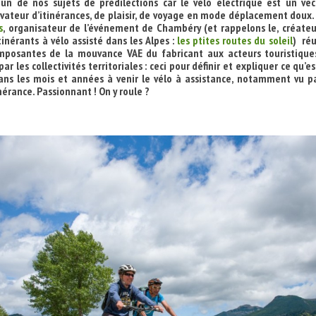
n de nos sujets de prédilections car le vélo électrique est un vec
vateur d’itinérances, de plaisir, de voyage en mode déplacement doux
s
, organisateur de l’événement de Chambéry (et rappelons le, créateu
tinérants à vélo assisté dans les Alpes :
les ptites routes du soleil
) réu
mposantes de la mouvance VAE du fabricant aux acteurs touristique
ar les collectivités territoriales : ceci pour définir et expliquer ce qu’es
ans les mois et années à venir le vélo à assistance, notamment vu pa
nérance. Passionnant ! On y roule ?