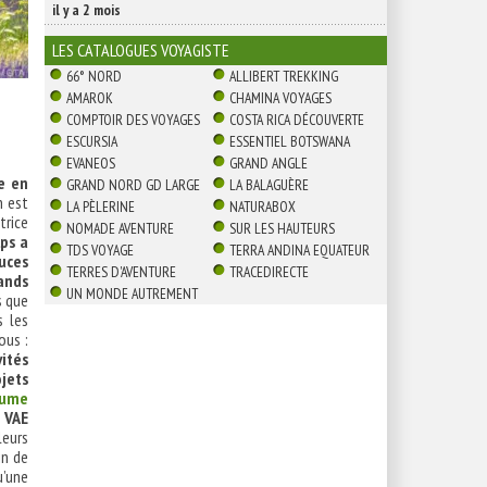
il y a 2 mois
LES CATALOGUES VOYAGISTE
66° NORD
ALLIBERT TREKKING
AMAROK
CHAMINA VOYAGES
COMPTOIR DES VOYAGES
COSTA RICA DÉCOUVERTE
ESCURSIA
ESSENTIEL BOTSWANA
EVANEOS
GRAND ANGLE
e en
GRAND NORD GD LARGE
LA BALAGUÈRE
n est
LA PÈLERINE
NATURABOX
trice
NOMADE AVENTURE
SUR LES HAUTEURS
ps a
TDS VOYAGE
TERRA ANDINA EQUATEUR
ouces
TERRES D'AVENTURE
TRACEDIRECTE
rands
UN MONDE AUTREMENT
s que
s les
ous :
ités
ojets
aume
 VAE
leurs
in de
u’une