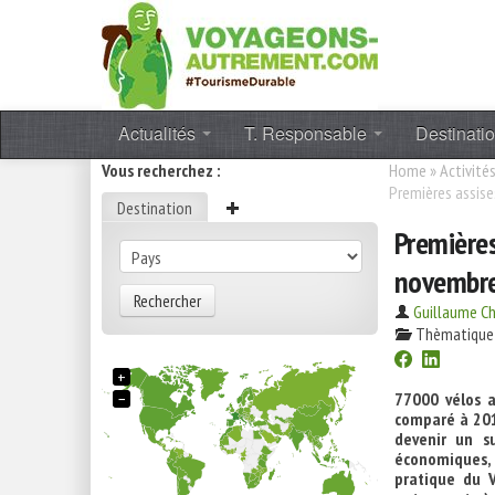
Actualités
T. Responsable
Destinati
Vous recherchez :
Home
»
Activité
Premières assise
Destination
Premières
novembre 
Rechercher
Guillaume C
Thèmatique
+
−
77000 vélos 
comparé à 2013
devenir un su
économiques, 
pratique du V