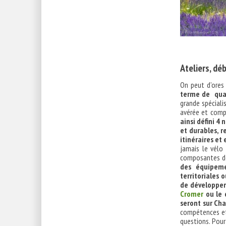
Ateliers, d
On peut d’ores
terme de quali
grande spéciali
avérée et comp
ainsi défini 4
et durables, r
itinéraires et 
jamais le vélo 
composantes de 
des équipemen
territoriales 
de développem
Cromer
ou le 
seront sur Ch
compétences et 
questions. Pour