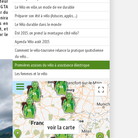
teur
. GTA
Le Vélo en ville, un mode de vie durable
r du
Préparer son été à vélo (Astuces, applis, ...)
nira
s en
Le Vélo durable dans le monde
t, et
Été 2015, on prend la montagne côté vélo?
r le
Agenda Vélo août 2015
Comment le vélo-tourisme relance la pratique quotidienne
du vélo…
Premières assises du vélo à assistance électrique
Les femmes et le vélo
voir la carte