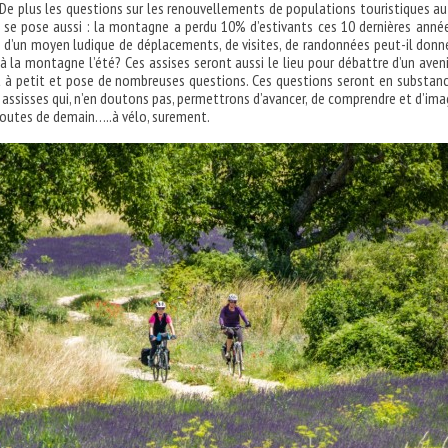
e plus les questions sur les renouvellements de populations touristiques au
se pose aussi : la montagne a perdu 10% d’estivants ces 10 dernières année
d’un moyen ludique de déplacements, de visites, de randonnées peut-il donn
à la montagne l’été? Ces assises seront aussi le lieu pour débattre d’un aveni
t à petit et pose de nombreuses questions. Ces questions seront en substan
 assisses qui, n’en doutons pas, permettrons d’avancer, de comprendre et d’ima
routes de demain…..à vélo, surement.