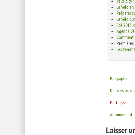
Vélo-city : 
Le Vélo en 
Préparer so
Le Vélo du
Été 2015, 
Agenda Vé
Comment le
Premières 
Les femmes
Biographie
Derniers articl
Partagez
Abonnement
Laisser 