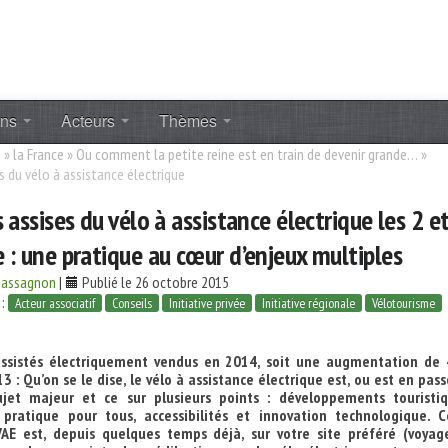
ons
Acteurs
Thèmes
s
»
la France
»
Ou comment la petite reine est en train de devenir grande…
»
s du vélo à assistance électrique
 assises du vélo à assistance électrique les 2 e
: une pratique au cœur d’enjeux multiples
hassagnon
|
Publié le 26 octobre 2015
 :
Acteur associatif
Conseils
Initiative privée
Initiative régionale
Vélotourisme
assistés électriquement vendus en 2014, soit une augmentation de
 : Qu’on se le dise, le vélo à assistance électrique est, ou est en pas
jet majeur et ce sur plusieurs points : développements touristiq
pratique pour tous, accessibilités et innovation technologique. C
AE est, depuis quelques temps déjà, sur votre site préféré (voyag