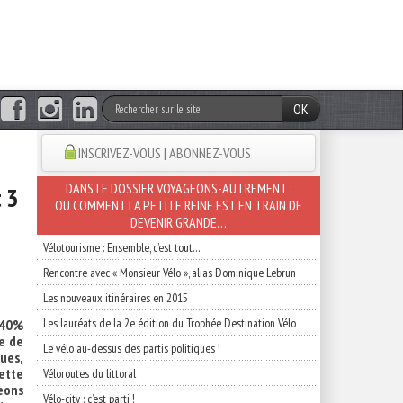
OK
INSCRIVEZ-VOUS | ABONNEZ-VOUS
DANS LE DOSSIER VOYAGEONS-AUTREMENT :
t 3
OU COMMENT LA PETITE REINE EST EN TRAIN DE
DEVENIR GRANDE…
Vélotourisme : Ensemble, c’est tout…
Rencontre avec « Monsieur Vélo », alias Dominique Lebrun
Les nouveaux itinéraires en 2015
Les lauréats de la 2e édition du Trophée Destination Vélo
 40%
se de
Le vélo au-dessus des partis politiques !
ues,
ette
Véloroutes du littoral
eons
Vélo-city : c’est parti !