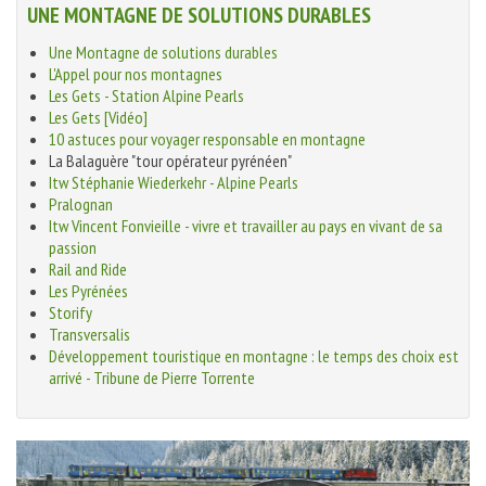
UNE MONTAGNE DE SOLUTIONS DURABLES
Une Montagne de solutions durables
L'Appel pour nos montagnes
Les Gets - Station Alpine Pearls
Les Gets [Vidéo]
10 astuces pour voyager responsable en montagne
La Balaguère "tour opérateur pyrénéen"
Itw Stéphanie Wiederkehr - Alpine Pearls
Pralognan
Itw Vincent Fonvieille - vivre et travailler au pays en vivant de sa
passion
Rail and Ride
Les Pyrénées
Storify
Transversalis
Développement touristique en montagne : le temps des choix est
arrivé - Tribune de Pierre Torrente