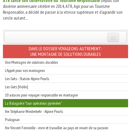
ATR lance son Observatoire du Tourisme Responsable
Depuis son
dixième anniversaire célébré en 2014, ATR, Agir pour un Tourisme
Responsable, a décidé de passer à la vitesse supérieure et d’agrandir son
cercle autant...
INSCRIVEZ-VOUS | ABONNEZ-VOUS
DANS LE DOSSIER VOYAGEONS-AUTREMENT :
UNE MONTAGNE DE SOLUTIONS DURABLES
Une Montagne de solutions durables
L'Appel pour nos montagnes
Les Gets - Station Alpine Pearls
Les Gets [Vidéo]
10 astuces pour voyager responsable en montagne
La Balaguère "tour opérateur pyrénéen"
Itw Stéphanie Wiederkehr - Alpine Pearls
Pralognan
Itw Vincent Fonvieille - vivre et travailler au pays en vivant de sa passion