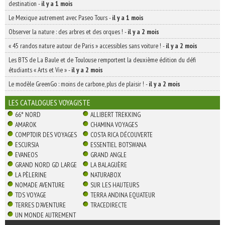
destination
-
il y a 1 mois
Le Mexique autrement avec Paseo Tours
-
il y a 1 mois
Observer la nature : des arbres et des orques !
-
il y a 2 mois
« 45 randos nature autour de Paris » accessibles sans voiture !
-
il y a 2 mois
Les BTS de La Baule et de Toulouse remportent la deuxième édition du défi
étudiants « Arts et Vie »
-
il y a 2 mois
Le modèle GreenGo : moins de carbone, plus de plaisir !
-
il y a 2 mois
LES CATALOGUES VOYAGISTE
66° NORD
ALLIBERT TREKKING
AMAROK
CHAMINA VOYAGES
COMPTOIR DES VOYAGES
COSTA RICA DÉCOUVERTE
ESCURSIA
ESSENTIEL BOTSWANA
EVANEOS
GRAND ANGLE
GRAND NORD GD LARGE
LA BALAGUÈRE
LA PÈLERINE
NATURABOX
NOMADE AVENTURE
SUR LES HAUTEURS
TDS VOYAGE
TERRA ANDINA EQUATEUR
TERRES D'AVENTURE
TRACEDIRECTE
UN MONDE AUTREMENT