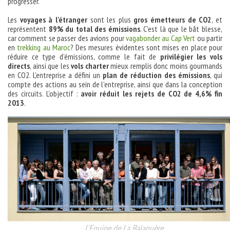
progresser.
Les
voyages à l’étranger
sont les plus
gros émetteurs de CO2
, et
représentent
89% du total des émissions
. C’est là que le bât blesse,
car comment se passer des avions pour
vagabonder au Cap Vert
ou partir
en
trekking au Maroc
? Des mesures évidentes sont mises en place pour
réduire ce type d’émissions, comme le fait de
privilégier les vols
directs
, ainsi que les
vols charter
mieux remplis donc moins gourmands
en CO2. L’entreprise a défini un
plan de réduction des émissions
, qui
compte des actions au sein de l’entreprise, ainsi que dans la conception
des circuits. L’objectif :
avoir réduit les rejets de CO2 de 4,6% fin
2013
.
L’Equipe de La Balaguère