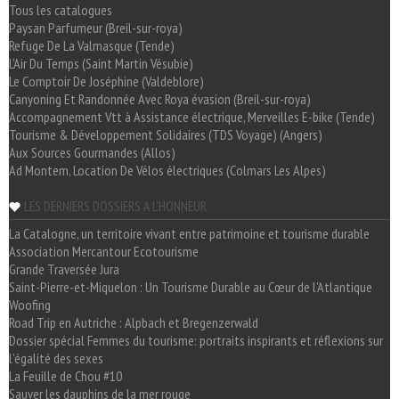
Tous les catalogues
Paysan Parfumeur (Breil-sur-roya)
Refuge De La Valmasque (Tende)
L'Air Du Temps (Saint Martin Vésubie)
Le Comptoir De Joséphine (Valdeblore)
Canyoning Et Randonnée Avec Roya évasion (Breil-sur-roya)
Accompagnement Vtt à Assistance électrique, Merveilles E-bike (Tende)
Tourisme & Développement Solidaires (TDS Voyage) (Angers)
Aux Sources Gourmandes (Allos)
Ad Montem, Location De Vélos électriques (Colmars Les Alpes)
LES DERNIERS DOSSIERS A L'HONNEUR
La Catalogne, un territoire vivant entre patrimoine et tourisme durable
Association Mercantour Ecotourisme
Grande Traversée Jura
Saint-Pierre-et-Miquelon : Un Tourisme Durable au Cœur de l'Atlantique
Woofing
Road Trip en Autriche : Alpbach et Bregenzerwald
Dossier spécial Femmes du tourisme: portraits inspirants et réflexions sur
l'égalité des sexes
La Feuille de Chou #10
Sauver les dauphins de la mer rouge