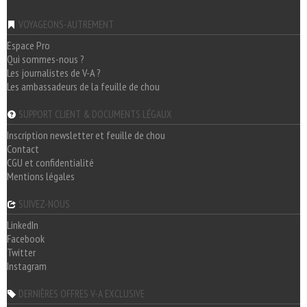
VOYAGEONS-AUTREMENT
Espace Pro
Qui sommes-nous ?
Les journalistes de V-A ?
Les ambassadeurs de la feuille de chou
SUPPORT CLIENT & DOCUMENTS LÉGAUX
Inscription newsletter et feuille de chou
Contact
CGU et confidentialité
Mentions légales
SUIVEZ-NOUS
LinkedIn
Facebook
Twitter
Instagram
DERNIÈRES OFFRES V-A EXCLUSIVE