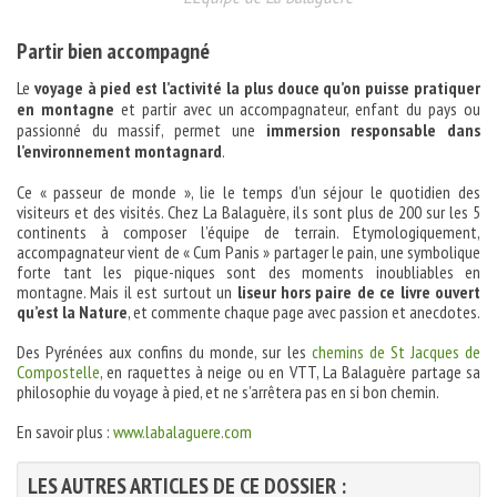
Partir bien accompagné
Le
voyage à pied est l’activité la plus douce qu’on puisse pratiquer
en montagne
et partir avec un accompagnateur, enfant du pays ou
passionné du massif, permet une
immersion responsable
dans
l’environnement montagnard
.
Ce « passeur de monde », lie le temps d’un séjour le quotidien des
visiteurs et des visités. Chez La Balaguère, ils sont plus de 200 sur les 5
continents à composer l’équipe de terrain. Etymologiquement,
accompagnateur vient de « Cum Panis » partager le pain, une symbolique
forte tant les pique-niques sont des moments inoubliables en
montagne. Mais il est surtout un
liseur hors paire de ce livre ouvert
qu’est la Nature
, et commente chaque page avec passion et anecdotes.
Des Pyrénées aux confins du monde, sur les
chemins de St Jacques de
Compostelle
, en raquettes à neige ou en VTT, La Balaguère partage sa
philosophie du voyage à pied, et ne s’arrêtera pas en si bon chemin.
En savoir plus :
www.labalaguere.com
LES AUTRES ARTICLES DE CE DOSSIER :