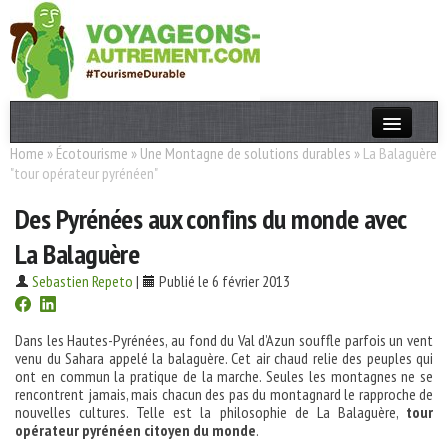
Home
»
Écotourisme
»
Une Montagne de solutions durables
»
La Balaguère
Actualités
"tour opérateur pyrénéen"
T. Responsable
Des Pyrénées aux confins du monde avec
Destinations
La Balaguère
Acteurs
Sebastien Repeto
|
Publié le 6 février 2013
Thèmes
Dans les Hautes-Pyrénées, au fond du Val d’Azun souffle parfois un vent
venu du Sahara appelé la balaguère. Cet air chaud relie des peuples qui
OK
ont en commun la pratique de la marche. Seules les montagnes ne se
rencontrent jamais, mais chacun des pas du montagnard le rapproche de
nouvelles cultures. Telle est la philosophie de La Balaguère,
tour
opérateur pyrénéen citoyen du monde
.