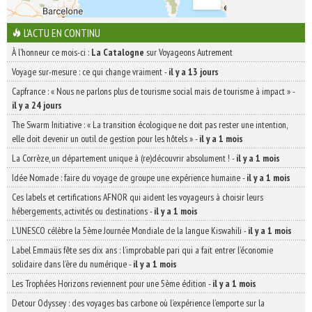
L'ACTU EN CONTINU
À l'honneur ce mois-ci :
La Catalogne
sur Voyageons Autrement
Voyage sur-mesure : ce qui change vraiment
-
il y a 13 jours
Capfrance : « Nous ne parlons plus de tourisme social mais de tourisme à impact »
-
il y a 24 jours
The Swarm Initiative : « La transition écologique ne doit pas rester une intention,
elle doit devenir un outil de gestion pour les hôtels »
-
il y a 1 mois
La Corrèze, un département unique à (re)découvrir absolument !
-
il y a 1 mois
Idée Nomade : faire du voyage de groupe une expérience humaine
-
il y a 1 mois
Ces labels et certifications AFNOR qui aident les voyageurs à choisir leurs
hébergements, activités ou destinations
-
il y a 1 mois
L’UNESCO célèbre la 5ème Journée Mondiale de la langue Kiswahili
-
il y a 1 mois
Label Emmaüs fête ses dix ans : l’improbable pari qui a fait entrer l’économie
solidaire dans l’ère du numérique
-
il y a 1 mois
Les Trophées Horizons reviennent pour une 5ème édition
-
il y a 1 mois
Detour Odyssey : des voyages bas carbone où l’expérience l’emporte sur la