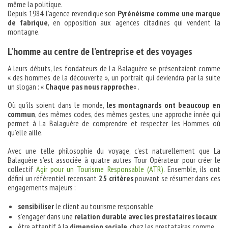
même la politique.
Depuis 1984, l’agence revendique son
Pyrénéisme comme une marque
de fabrique
, en opposition aux agences citadines qui vendent la
montagne.
L’homme au centre de l’entreprise et des voyages
A leurs débuts, les fondateurs de La Balaguère se présentaient comme
« des hommes de la découverte », un portrait qui deviendra par la suite
un slogan : «
Chaque pas nous rapproche
« .
Où qu’ils soient dans le monde,
les montagnards ont beaucoup en
commun
, des mêmes codes, des mêmes gestes, une approche innée qui
permet à La Balaguère de comprendre et respecter les Hommes où
qu’elle aille.
Avec une telle philosophie du voyage, c’est naturellement que La
Balaguère s’est associée à quatre autres Tour Opérateur pour créer le
collectif
Agir pour un Tourisme Responsable (ATR)
. Ensemble, ils ont
défini un référentiel recensant
25 critères
pouvant se résumer dans ces
engagements majeurs :
sensibiliser
le client au tourisme responsable
s’engager dans une
relation durable avec les prestataires locaux
être attentif à la
dimension sociale
, chez les prestataires comme