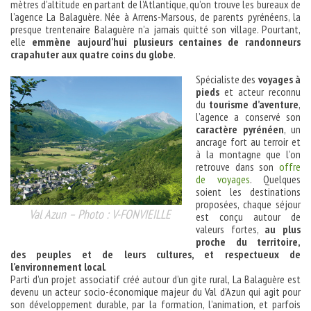
mètres d’altitude en partant de l’Atlantique, qu’on trouve les bureaux de
l’agence La Balaguère. Née à Arrens-Marsous, de parents pyrénéens, la
presque trentenaire Balaguère n’a jamais quitté son village. Pourtant,
elle
emmène aujourd’hui plusieurs centaines de randonneurs
crapahuter aux quatre coins du globe
.
Spécialiste des
voyages à
pieds
et acteur reconnu
du
tourisme d’aventure
,
l’agence a conservé son
caractère pyrénéen
, un
ancrage fort au terroir et
à la montagne que l’on
retrouve dans son
offre
de voyages
. Quelques
soient les destinations
proposées, chaque séjour
Val Azun – Photo : V-FONVIEILLE
est conçu autour de
valeurs fortes,
au plus
proche du territoire,
des peuples et de leurs cultures, et respectueux de
l’environnement local
.
Parti d’un projet associatif créé autour d’un gite rural, La Balaguère est
devenu un acteur socio-économique majeur du Val d’Azun qui agit pour
son développement durable, par la formation, l’animation, et parfois