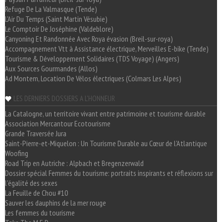
Refuge De La Valmasque (Tende)
L'Air Du Temps (Saint Martin Vésubie)
Le Comptoir De Joséphine (Valdeblore)
Canyoning Et Randonnée Avec Roya évasion (Breil-sur-roya)
Accompagnement Vtt à Assistance électrique, Merveilles E-bike (Tende)
Tourisme & Développement Solidaires (TDS Voyage) (Angers)
Aux Sources Gourmandes (Allos)
Ad Montem, Location De Vélos électriques (Colmars Les Alpes)
LES DERNIERS DOSSIERS A L'HONNEUR
La Catalogne, un territoire vivant entre patrimoine et tourisme durable
Association Mercantour Ecotourisme
Grande Traversée Jura
Saint-Pierre-et-Miquelon : Un Tourisme Durable au Cœur de l'Atlantique
Woofing
Road Trip en Autriche : Alpbach et Bregenzerwald
Dossier spécial Femmes du tourisme: portraits inspirants et réflexions sur
l'égalité des sexes
La Feuille de Chou #10
Sauver les dauphins de la mer rouge
Les femmes du tourisme