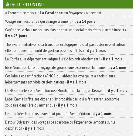
L'ACTU EN CONTINU
À l'honneur ce mois-ci :
La Catalogne
sur Voyageons Autrement
Voyage sur-mesure : ce qui change vraiment
-
il y a 14 jours
Capfrance : « Nous ne parlons plus de tourisme social mais de tourisme à impact »
-
il y a 25 jours
The Swarm Initiative : « La transition écologique ne doit pas rester une intention,
elle doit devenir un outil de gestion pour les hôtels »
-
il y a 1 mois
La Corrèze, un département unique à (re)découvrir absolument !
-
il y a 1 mois
Idée Nomade : faire du voyage de groupe une expérience humaine
-
il y a 1 mois
Ces labels et certifications AFNOR qui aident les voyageurs à choisir leurs
hébergements, activités ou destinations
-
il y a 1 mois
L’UNESCO célèbre la 5ème Journée Mondiale de la langue Kiswahili
-
il y a 1 mois
Label Emmaüs fête ses dix ans : l’improbable pari qui a fait entrer l’économie
solidaire dans l’ère du numérique
-
il y a 1 mois
Les Trophées Horizons reviennent pour une 5ème édition
-
il y a 1 mois
Detour Odyssey : des voyages bas carbone où l’expérience l’emporte sur la
destination
-
il y a 1 mois