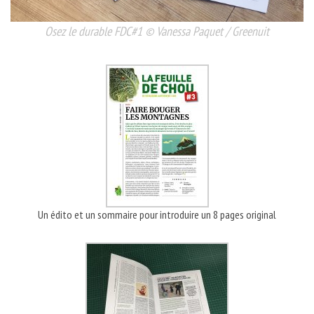
Osez le durable FDC#1 © Vanessa Paquet / Greenuit
Un édito et un sommaire pour introduire un 8 pages original