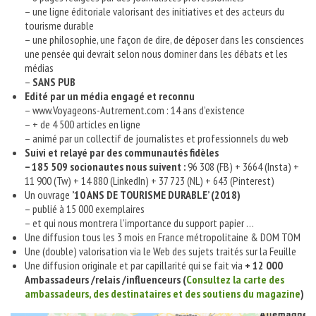
– une ligne éditoriale valorisant des initiatives et des acteurs du
tourisme durable
– une philosophie, une façon de dire, de déposer dans les consciences
une pensée qui devrait selon nous dominer dans les débats et les
médias
–
SANS PUB
Edité par un média engagé et reconnu
– www.Voyageons-Autrement.com : 14 ans d’existence
– + de 4 500 articles en ligne
– animé par un collectif de journalistes et professionnels du web
Suivi et relayé par des communautés fidèles
– 185 509 socionautes nous suivent :
96 308 (FB) + 3664 (Insta) +
11 900 (Tw) + 14 880 (LinkedIn) + 37 723 (NL) + 643 (Pinterest)
Un ouvrage
’10 ANS DE TOURISME DURABLE’ (2018)
– publié à 15 000 exemplaires
– et qui nous montrera l’importance du support papier …
Une diffusion tous les 3 mois en France métropolitaine & DOM TOM
Une (double) valorisation via le Web des sujets traités sur la Feuille
Une diffusion originale et par capillarité qui se fait via
+ 12 000
Ambassadeurs /relais /influenceurs (
Consultez la carte des
ambassadeurs, des destinataires et des soutiens du magazine
)