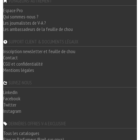
VOYAGEONS-AUTREMENT
Espace Pro
Qui sommes-nous ?
Les journalistes de V-A ?
Les ambassadeurs de la feuille de chou
SUPPORT CLIENT & DOCUMENTS LÉGAUX
Inscription newsletter et feuille de chou
Contact
CGU et confidentialité
Mentions légales
SUIVEZ-NOUS
LinkedIn
Facebook
Twitter
Instagram
DERNIÈRES OFFRES V-A EXCLUSIVE
Tous les catalogues
Paysan Parfumeur (Breil-sur-roya)