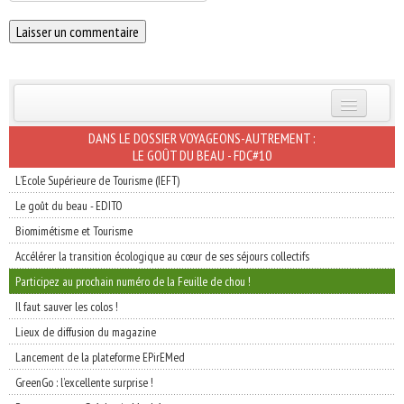
INSCRIVEZ-VOUS | ABONNEZ-VOUS
DANS LE DOSSIER VOYAGEONS-AUTREMENT :
LE GOÛT DU BEAU - FDC#10
L’Ecole Supérieure de Tourisme (IEFT)
Le goût du beau - EDITO
Biomimétisme et Tourisme
Accélérer la transition écologique au cœur de ses séjours collectifs
Participez au prochain numéro de la Feuille de chou !
Il faut sauver les colos !
Lieux de diffusion du magazine
Lancement de la plateforme EPirEMed
GreenGo : l’excellente surprise !