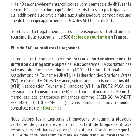
+ de 40 salons/évènements/colloques vont permettre de diffuser le
dernier N° du magazine auprès de leurs visiteurs ou participants. Ce
qui, additionné aux envois faits aux Ambassadeurs, permet d’assurer
une diffusion qui approchera les 97% des 60 000 ex. du N°12.
Le relais se fait également auprès des enseignants et étudiants en
tourisme. Nous touchons + de 500
écoles de tourisme
en France.
Plus de 260 journalistes la reçoivent….
Ils nous font confiance comme
réseaux partenaires dans la
diffusion du magazine
auprès de leurs adhérents : l’Association des
Acteurs du tourisme durable (
ATD
), l’Union Nationale des
Associations de Tourisme (
UNAT
), la fédération des Stations Vertes
(
SV
), le réseau des Gîtes de France, Agir pour un tourisme responsable
(
ATR
), l’association Tourisme & Handicap (
ATH
), la FROTSI PACA, des
réseaux d’écotourisme comme Mercantour écotourisme, le Béarn, la
Marne, etc des entreprises militantes comme GREENGO, VAOVERT,
FEELINGO, ID TOURISME … (si vous souhaitez nous rejoindre,
consultez notre
infographie
)
Nous ciblons les influenceurs et envoyons le journal à plusieurs
centaines de journalistes et à tout autant de blogueurs & aux
responsables politiques jusqu’en plus haut lieu ! Il se dit même que la
Feuille de chou passerait de main en main dans les ministères qui