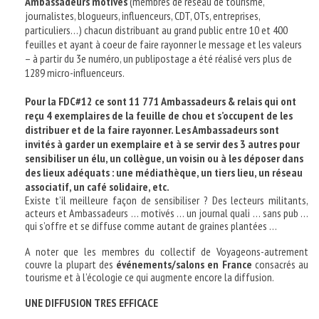
Ambassadeurs motivés
(membres de réseau de tourisme,
journalistes, blogueurs, influenceurs, CDT, OTs, entreprises,
particuliers…) chacun distribuant au grand public entre 10 et 400
feuilles et ayant à coeur de faire rayonner le message et les valeurs
– à partir du 3e numéro, un publipostage a été réalisé vers plus de
1289 micro-influenceurs.
Pour la FDC#12 ce sont 11 771 Ambassadeurs & relais qui ont
reçu 4 exemplaires de la feuille de chou et s’occupent de les
distribuer et de la faire rayonner. Les Ambassadeurs sont
invités à garder un exemplaire et à se servir des 3 autres pour
sensibiliser un élu, un collègue, un voisin ou à les déposer dans
des lieux adéquats : une médiathèque, un tiers lieu, un réseau
associatif, un café solidaire, etc.
Existe t’il meilleure façon de sensibiliser ? Des lecteurs militants,
acteurs et Ambassadeurs … motivés … un journal quali … sans pub …
qui s’offre et se diffuse comme autant de graines plantées …
A noter que les membres du collectif de Voyageons-autrement
couvre la plupart des
événements/salons en France
consacrés au
tourisme et à l’écologie ce qui augmente encore la diffusion.
UNE DIFFUSION TRES EFFICACE