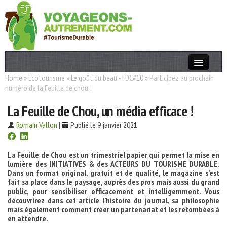
Home
»
Écotourisme
»
Le goût du beau - FDC#10
»
Participez au prochain
Actualités
numéro de la Feuille de chou !
T. Responsable
La Feuille de Chou, un média efficace !
Destinations
Romain Vallon
|
Publié le 9 janvier 2021
Acteurs
La Feuille de Chou est un trimestriel papier qui permet la mise en
Thèmes
lumière des INITIATIVES & des ACTEURS DU TOURISME DURABLE.
Dans un format original, gratuit et de qualité, le magazine s’est
fait sa place dans le paysage, auprès des pros mais aussi du grand
OK
public, pour sensibiliser efficacement et intelligemment. Vous
découvrirez dans cet article l’histoire du journal, sa philosophie
mais également comment créer un partenariat et les retombées à
en attendre.