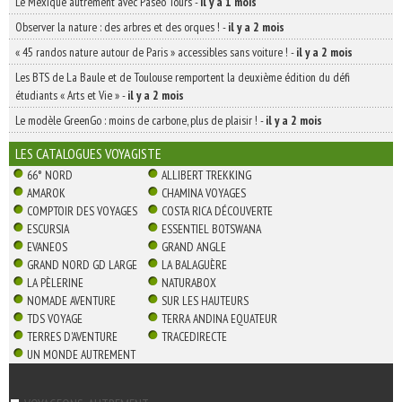
Le Mexique autrement avec Paseo Tours
-
il y a 1 mois
Observer la nature : des arbres et des orques !
-
il y a 2 mois
« 45 randos nature autour de Paris » accessibles sans voiture !
-
il y a 2 mois
Les BTS de La Baule et de Toulouse remportent la deuxième édition du défi
étudiants « Arts et Vie »
-
il y a 2 mois
Le modèle GreenGo : moins de carbone, plus de plaisir !
-
il y a 2 mois
LES CATALOGUES VOYAGISTE
66° NORD
ALLIBERT TREKKING
AMAROK
CHAMINA VOYAGES
COMPTOIR DES VOYAGES
COSTA RICA DÉCOUVERTE
ESCURSIA
ESSENTIEL BOTSWANA
EVANEOS
GRAND ANGLE
GRAND NORD GD LARGE
LA BALAGUÈRE
LA PÈLERINE
NATURABOX
NOMADE AVENTURE
SUR LES HAUTEURS
TDS VOYAGE
TERRA ANDINA EQUATEUR
TERRES D'AVENTURE
TRACEDIRECTE
UN MONDE AUTREMENT