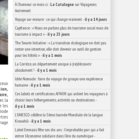
À l'honneur ce mois-ci :
La Catalogne
sur Voyageons
Autrement
Voyage sur-mesure : ce qui change vraiment
-
il y a 14 jours
Capfrance : « Nous ne parlons plus de tourisme social mais de
tourisme à impact »
-
il y a 25 jours
The Swarm Initiative : « La transition écologique ne doit pas
rester une intention, elle doit devenir un outil de gestion
pour les hôtels »
-
il y a 1 mois
La Corrèze, un département unique à (re)découvrir
absolument !
-
il y a 1 mois
Idée Nomade : faire du voyage de groupe une expérience
 ceux
humaine
-
il y a 1 mois
tion,
Ces labels et certifications AFNOR qui aident les voyageurs à
ire,
r, la
choisir leurs hébergements, activités ou destinations
-
e les
il y a 1 mois
riode
L’UNESCO célèbre la 5ème Journée Mondiale de la langue
ètres
Kiswahili
-
il y a 1 mois
omage
Label Emmaüs fête ses dix ans : l’improbable pari qui a fait
entrer l’économie solidaire dans l’ère du numérique
-