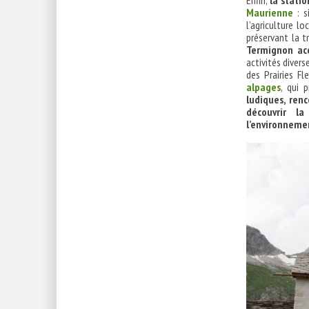
Enfin,
la stati
Maurienne
: s
l’agriculture lo
préservant la t
Termignon acc
activités diver
des Prairies Fl
alpages
, qui 
ludiques, ren
découvrir l
l’environneme