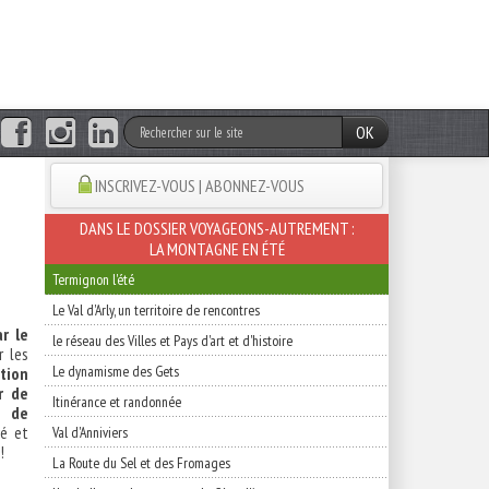
OK
INSCRIVEZ-VOUS | ABONNEZ-VOUS
DANS LE DOSSIER VOYAGEONS-AUTREMENT :
LA MONTAGNE EN ÉTÉ
Termignon l'été
Le Val d'Arly, un territoire de rencontres
r le
le réseau des Villes et Pays d'art et d'histoire
r les
Le dynamisme des Gets
tion
r de
Itinérance et randonnée
n de
vé et
Val d'Anniviers
!
La Route du Sel et des Fromages