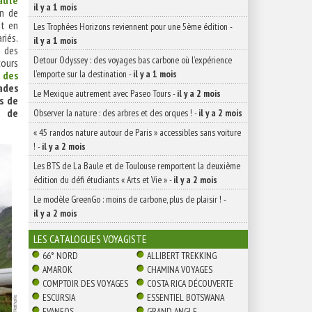
aute
il y a 1 mois
on de
ut en
Les Trophées Horizons reviennent pour une 5ème édition
-
riés.
il y a 1 mois
t des
Detour Odyssey : des voyages bas carbone où l’expérience
cours
l’emporte sur la destination
-
il y a 1 mois
 des
ades
Le Mexique autrement avec Paseo Tours
-
il y a 2 mois
s de
e de
Observer la nature : des arbres et des orques !
-
il y a 2 mois
« 45 randos nature autour de Paris » accessibles sans voiture
!
-
il y a 2 mois
Les BTS de La Baule et de Toulouse remportent la deuxième
édition du défi étudiants « Arts et Vie »
-
il y a 2 mois
Le modèle GreenGo : moins de carbone, plus de plaisir !
-
il y a 2 mois
LES CATALOGUES VOYAGISTE
66° NORD
ALLIBERT TREKKING
AMAROK
CHAMINA VOYAGES
COMPTOIR DES VOYAGES
COSTA RICA DÉCOUVERTE
ESCURSIA
ESSENTIEL BOTSWANA
EVANEOS
GRAND ANGLE