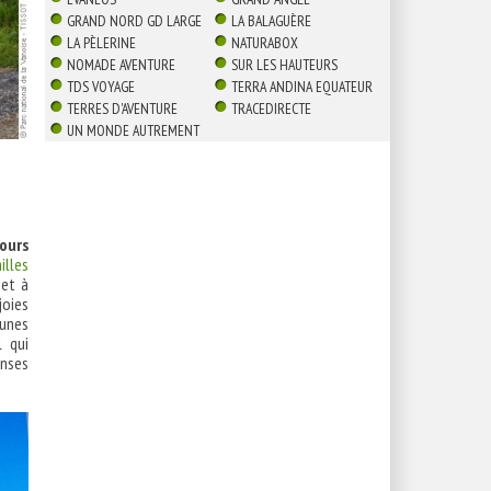
GRAND NORD GD LARGE
LA BALAGUÈRE
LA PÈLERINE
NATURABOX
NOMADE AVENTURE
SUR LES HAUTEURS
TDS VOYAGE
TERRA ANDINA EQUATEUR
TERRES D'AVENTURE
TRACEDIRECTE
UN MONDE AUTREMENT
ours
illes
met à
joies
eunes
l qui
enses