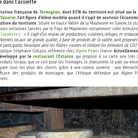
 dans l’assiette
station française de
Termignon
, dont 85% du territoire est situé sur le
 Vanoise
, fait figure d’élève modèle quand il s’agit de soutenir l’économ
ulture du territoire
. Située en Haute Vallée de la Maurienne en Savoie, la st
sieurs initiatives lancées par le Pays de Maurienne, notamment celle intitulé
l’assiette
» :
« il s’agit d’un réseau de producteurs, cuisiniers, refuges, et restaura
ionnels locaux de grande qualité, à base de produits de la vallée, sont proposés
 participants, favorisant ainsi les filières courtes et limitant les émissions de CO2
explique Stéphanie Collazo, référente chez
Alpine Pearls
France.
Actuellement
développé par le
restaurant l’Estanco
, qui propose à sa carte une très 
roduits locaux, que ce soit pour les fromages, la charcuterie, le pain ou enco
réparé sous les yeux des clients, grâce à une cuisine ouverte : une démarc
fficace des produits de montagne, que l’éthique défendue par Alpine P
ment.