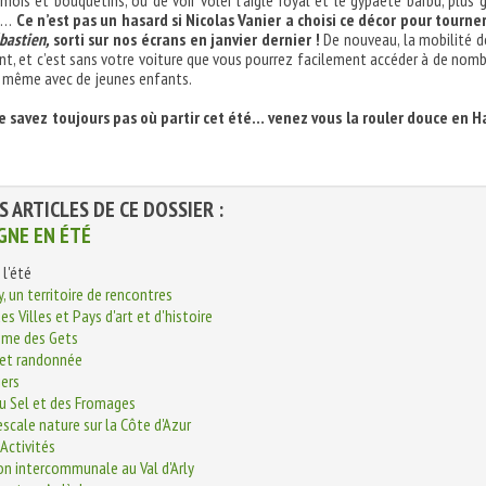
mois et bouquetins, ou de voir voler l’aigle royal et le gypaète barbu, plus 
pe…
Ce n’est pas un hasard si Nicolas Vanier a choisi ce décor pour tourne
bastien,
sorti sur nos écrans en janvier dernier !
De nouveau, la mobilité 
nt, et c’est sans votre voiture que vous pourrez facilement accéder à de nom
s même avec de jeunes enfants.
 ne savez toujours pas où partir cet été… venez vous la rouler douce en 
S ARTICLES DE CE DOSSIER :
GNE EN ÉTÉ
l'été
ly, un territoire de rencontres
es Villes et Pays d'art et d'histoire
sme des Gets
 et randonnée
iers
u Sel et des Fromages
escale nature sur la Côte d'Azur
Activités
n intercommunale au Val d'Arly