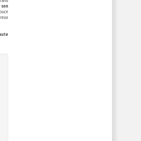
grand
r son
douce
breux
Haute