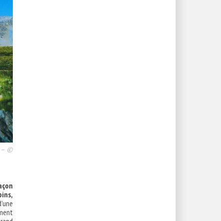
 – ©
façon
ins,
d’une
mment