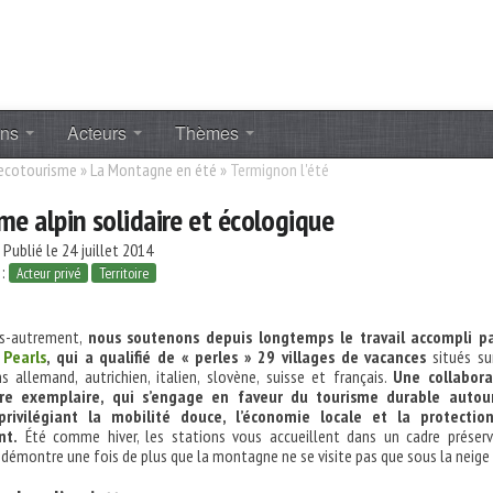
ons
Acteurs
Thèmes
 ecotourisme
»
La Montagne en été
»
Termignon l'été
me alpin solidaire et écologique
Publié le 24 juillet 2014
 :
Acteur privé
Territoire
s-autrement,
nous soutenons depuis longtemps le travail accompli pa
 Pearls
, qui a qualifié de « perles » 29 villages de vacances
situés su
ins allemand, autrichien, italien, slovène, suisse et français.
Une collabora
ère exemplaire, qui s’engage en faveur du tourisme durable autou
privilégiant la mobilité douce, l’économie locale et la protectio
nt.
Été comme hiver, les stations vous accueillent dans un cadre préser
ui démontre une fois de plus que la montagne ne se visite pas que sous la neige 