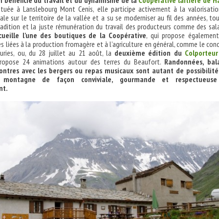
on bénéficie du travail et du dynamisme de la
Coopérative laitière de H
ituée à Lanslebourg Mont Cenis, elle participe activement à la valorisati
cale sur le territoire de la vallée et a su se moderniser au fil des années, to
radition et la juste rémunération du travail des producteurs comme des sala
ueille l’une des boutiques de la Coopérative
, qui propose égalemen
ses liées à la production fromagère et à l’agriculture en général, comme le con
euries, ou, du 28 juillet au 21 août, la
deuxième édition du
Colporteur
propose 24 animations autour des terres du Beaufort.
Randonnées, bal
contres avec les bergers ou repas musicaux sont autant de possibilité
a montagne de façon conviviale, gourmande et respectueus
nt.