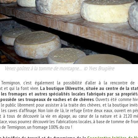
Venez goûtez à la tomme de montagne… © Yves Brugière
à Termignon, c’est également la possibilité d’aller à la rencontre de
t et qui la font vivre.
La boutique l’Alveutte, située au centre de la sta
les fromages et autres spécialités locales fabriqués par sa propriéta
 possède ses troupeaux de vaches et de chèvres
. Ouverts été comme hive
le public librement pour assister à la traite des chèvres, et la boutique invit
r les caves d’affinage. Non loin de là, le refuge Entre deux eaux, ouvert en pé
et à tous de découvrir la vie en alpage, au cœur de la nature et à 2120 m
 place, vous pourrez découvrir les fabrications locales, à base de tomme de fr
u de Termignon, un fromage 100% du cru !