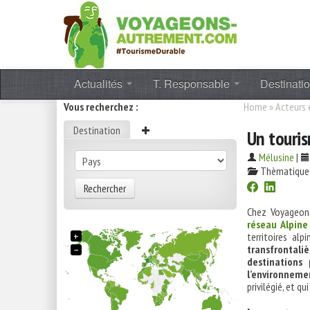
Actualités
T. Responsable
Destinati
Vous recherchez :
Home
»
Acteurs
Destination
Un touris
Mélusine
|
Thèmatique
Rechercher
Chez Voyageon
réseau Alpine
+
territoires alp
transfrontali
−
destinations 
l’environneme
privilégié, et q