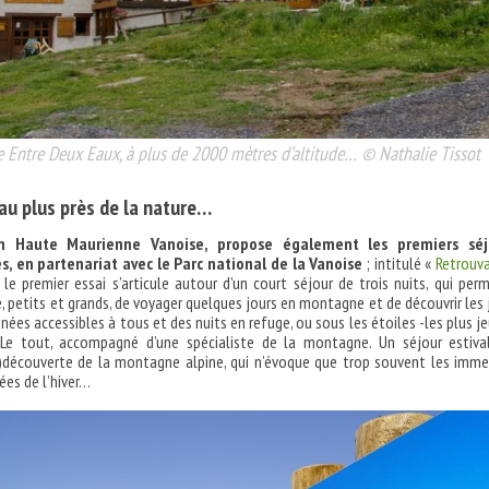
e Entre Deux Eaux, à plus de 2000 mètres d’altitude… © Nathalie Tissot
au plus près de la nature…
n Haute Maurienne Vanoise, propose également les premiers séj
s, en partenariat avec le Parc national de la Vanoise
; intitulé «
Retrouva
, le premier essai s’articule autour d’un court séjour de trois nuits, qui per
e, petits et grands, de voyager quelques jours en montagne et de découvrir les 
nées accessibles à tous et des nuits en refuge, ou sous les étoiles -les plus j
Le tout, accompagné d’une spécialiste de la montagne. Un séjour estiva
)découverte de la montagne alpine, qui n’évoque que trop souvent les imm
ées de l’hiver…