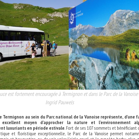
uce est fortement encouragée à Termignon et dans le Parc de la Vanoise
Ingrid Pauwels
e Termignon au sein du Parc national de la Vanoise représente, d’une 
 excellent moyen d’approcher la nature et l’environnement alp
nt luxuriants en période estivale
. Fort de ses 107 sommets et bénéficiant 
istique et floristique exceptionnelle, le Parc de la Vanoise permet nota