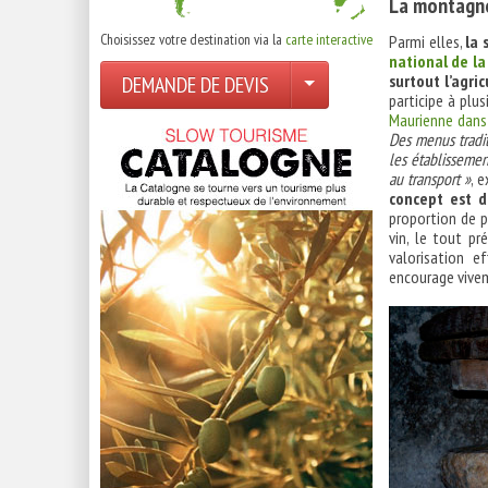
La montagne
Choisissez votre destination via la
carte interactive
Parmi elles,
la 
national de la
surtout l’agric
DEMANDE DE DEVIS
participe à plu
Maurienne dans 
Des menus tradit
les établissement
au transport »
, 
concept est 
proportion de p
vin, le tout p
valorisation e
encourage vive