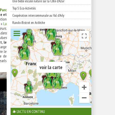
Une belle escale nature sur la Côte d'Azur
Top 5 Eco-Activités
Parc
ie et
Coopération intercommunale au Val d'Arly
ation
Rando-Bistrot en Ardèche
e «
La
teurs.
 dans
 dues
, le
large
re le
he de
earls
voir la carte
L'ACTU EN CONTINU