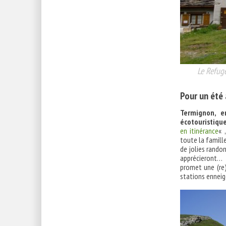
Le Refug
Pour un été 
Termignon, e
écotouristique
en itinérance
« 
toute la famill
de jolies randon
apprécieront… 
promet une (re
stations enneig