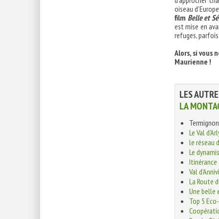
d’approcher cha
oiseau d’Euro
film
Belle et Sé
est mise en ava
refuges, parfoi
Alors, si vous
Maurienne !
LES AUTRE
LA MONTA
Termignon 
Le Val d'Ar
le réseau d
Le dynami
Itinérance
Val d'Anniv
La Route d
Une belle 
Top 5 Eco-
Coopératio