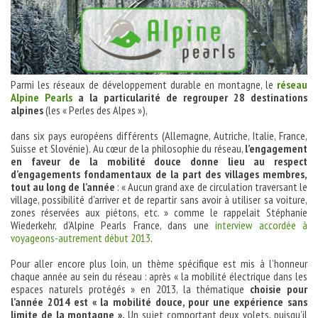
Parmi les réseaux de développement durable en montagne, le
réseau
Alpine Pearls
a la particularité de regrouper 28 destinations
alpines
(les « Perles des Alpes »),
dans six pays européens différents (Allemagne, Autriche, Italie, France,
Suisse et Slovénie). Au cœur de la philosophie du réseau,
l’engagement
en faveur de la mobilité douce donne lieu au respect
d’engagements fondamentaux de la part des villages membres,
tout au long de l’année
: « Aucun grand axe de circulation traversant le
village, possibilité d’arriver et de repartir sans avoir à utiliser sa voiture,
zones réservées aux piétons, etc. » comme le rappelait Stéphanie
Wiederkehr, d’Alpine Pearls France, dans une
interview accordée à
voyageons-autrement début 2013
.
Pour aller encore plus loin, un thème spécifique est mis à l’honneur
chaque année au sein du réseau : après « la mobilité électrique dans les
espaces naturels protégés » en 2013, la thématique
choisie pour
l’année 2014 est « la mobilité douce, pour une expérience sans
limite de la montagne ».
Un sujet comportant deux volets, puisqu’il