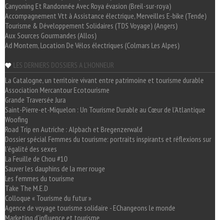
Canyoning Et Randonnée Avec Roya évasion (Breil-sur-roya)
Accompagnement Vtt à Assistance électrique, Merveilles E-bike (Tende)
Tourisme & Développement Solidaires (TDS Voyage) (Angers)
Aux Sources Gourmandes (Allos)
Ad Montem, Location De Vélos électriques (Colmars Les Alpes)
LES DERNIERS DOSSIERS A L'HONNEUR
La Catalogne, un territoire vivant entre patrimoine et tourisme durable
Association Mercantour Ecotourisme
Grande Traversée Jura
Saint-Pierre-et-Miquelon : Un Tourisme Durable au Cœur de l'Atlantique
Woofing
Road Trip en Autriche : Alpbach et Bregenzerwald
Dossier spécial Femmes du tourisme: portraits inspirants et réflexions sur
l'égalité des sexes
La Feuille de Chou #10
Sauver les dauphins de la mer rouge
Les femmes du tourisme
Take The M.E.D
Colloque « Tourisme du futur »
Agence de voyage tourisme solidaire - EChangeons le monde
Marketing d'influence et tourisme