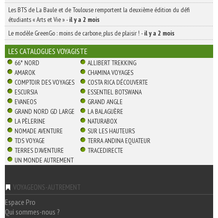
Les BTS de La Baule et de Toulouse remportent la deuxième édition du défi
étudiants « Arts et Vie »
-
il y a 2 mois
Le modèle GreenGo : moins de carbone, plus de plaisir !
-
il y a 2 mois
LES CATALOGUES VOYAGISTE
66° NORD
ALLIBERT TREKKING
AMAROK
CHAMINA VOYAGES
COMPTOIR DES VOYAGES
COSTA RICA DÉCOUVERTE
ESCURSIA
ESSENTIEL BOTSWANA
EVANEOS
GRAND ANGLE
GRAND NORD GD LARGE
LA BALAGUÈRE
LA PÈLERINE
NATURABOX
NOMADE AVENTURE
SUR LES HAUTEURS
TDS VOYAGE
TERRA ANDINA EQUATEUR
TERRES D'AVENTURE
TRACEDIRECTE
UN MONDE AUTREMENT
VOYAGEONS-AUTREMENT
Espace Pro
Qui sommes-nous ?