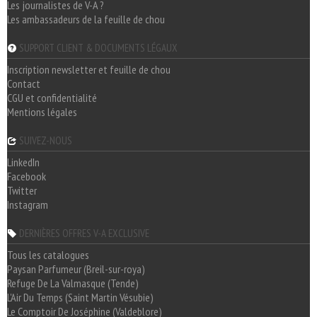
Les journalistes de V-A ?
Les ambassadeurs de la feuille de chou
SUPPORT CLIENT & DOCUMENTS LÉGAUX
Inscription newsletter et feuille de chou
Contact
CGU et confidentialité
Mentions légales
SUIVEZ-NOUS
LinkedIn
Facebook
Twitter
Instagram
DERNIÈRES OFFRES V-A EXCLUSIVE
Tous les catalogues
Paysan Parfumeur (Breil-sur-roya)
Refuge De La Valmasque (Tende)
L'Air Du Temps (Saint Martin Vésubie)
Le Comptoir De Joséphine (Valdeblore)