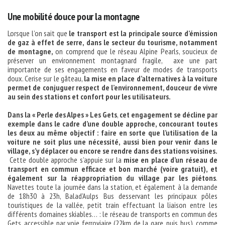
Une mobilité douce pour la montagne
Lorsque l’on sait que
le transport est la principale source d’émission
de gaz à effet de serre, dans le secteur du tourisme, notamment
de montagne,
on comprend que le réseau Alpine Pearls, soucieux de
préserver un environnement montagnard fragile, axe une part
importante de ses engagements en faveur de modes de transports
doux. Cerise sur le gâteau,
la mise en place d’alternatives à la voiture
permet de conjuguer respect de l’environnement, douceur de vivre
au sein des stations et confort pour les utilisateurs.
Dans la « Perle des Alpes » Les Gets
,
cet engagement se décline par
exemple dans le cadre d’une double approche, concourant toutes
les deux au même objectif :
faire en sorte que l’utilisation de la
voiture ne soit plus une nécessité, aussi bien pour venir dans le
village, s’y déplacer ou encore se rendre dans des stations voisines.
Cette double approche s’appuie sur la
mise en place d’un réseau de
transport en commun efficace et bon marché (voire gratuit), et
également sur la réappropriation du village par les piétons
.
Navettes toute la journée dans la station, et également à la demande
de 18h30 à 23h, Balad’Aulps Bus desservant les principaux pôles
touristiques de la vallée, petit train effectuant la liaison entre les
différents domaines skiables… : le réseau de transports en commun des
Gets, accessible par voie ferroviaire (22km de la gare, puis bus), comme