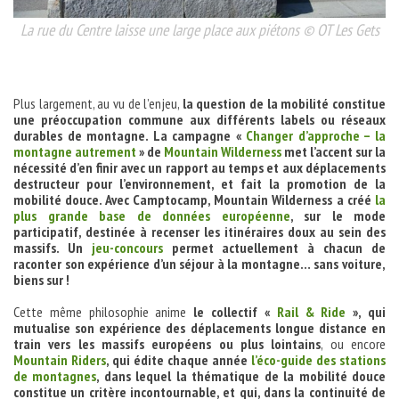
La rue du Centre laisse une large place aux piétons © OT Les Gets
Plus largement, au vu de l’enjeu,
la question de la mobilité constitue
une préoccupation commune aux différents labels ou réseaux
durables de montagne. La campagne «
Changer d’approche – la
montagne autrement
» de
Mountain Wilderness
met l’accent sur la
nécessité d’en finir avec un rapport au temps et aux déplacements
destructeur pour l’environnement, et fait la promotion de la
mobilité douce. Avec Camptocamp, Mountain Wilderness a créé
la
plus grande base de données européenne
, sur le mode
participatif, destinée à recenser les itinéraires doux au sein des
massifs. Un
jeu-concours
permet actuellement à chacun de
raconter son expérience d’un séjour à la montagne… sans voiture,
biens sur !
Cette même philosophie anime
le collectif «
Rail & Ride
», qui
mutualise son expérience des déplacements longue distance en
train vers les massifs européens ou plus lointains
, ou encore
Mountain Riders
, qui édite chaque année
l’éco-guide des stations
de montagnes
, dans lequel la thématique de la mobilité douce
constitue un critère incontournable, et qui, dans la continuité de