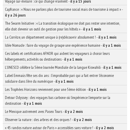
Voyage sur-mesure : ce qui change vraiment
-
il y a 15 jours
Capfrance : « Nous ne parlons plus de tourisme social mais de tourisme à impact »
-
il y a 26 jours
The Swarm Initiative : « La transition écologique ne doit pas rester une intention,
elle doit devenir un outil de gestion pour les hôtels »
-
il y a 1 mois
La Corrèze, un département unique à (re)découvrir absolument !
-
il y a 1 mois
Idée Nomade : faire du voyage de groupe une expérience humaine
-
il y a 1 mois
Ces labels et certifications AFNOR qui aident les voyageurs à choisir leurs
hébergements, activités ou destinations
-
il y a 1 mois
L’UNESCO célèbre la 5ème Journée Mondiale de la langue Kiswahili
-
il y a 1 mois
Label Emmaüs fête ses dix ans : l’improbable pari qui a fait entrer l’économie
solidaire dans l’ère du numérique
-
il y a 1 mois
Les Trophées Horizons reviennent pour une 5ème édition
-
il y a 1 mois
Detour Odyssey : des voyages bas carbone où l’expérience l’emporte sur la
destination
-
il y a 1 mois
Le Mexique autrement avec Paseo Tours
-
il y a 2 mois
Observer la nature : des arbres et des orques !
-
il y a 2 mois
« 45 randos nature autour de Paris » accessibles sans voiture !
-
il y a 2 mois