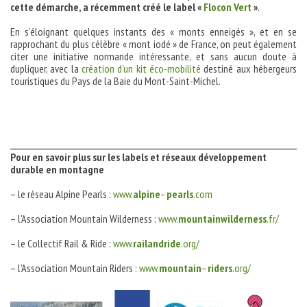
cette démarche, a récemment créé le label «
Flocon Vert
»
.
En s’éloignant quelques instants des « monts enneigés », et en se
rapprochant du plus célèbre « mont iodé » de France, on peut également
citer une initiative normande intéressante, et sans aucun doute à
dupliquer, avec la
création d’un kit éco-mobilité
destiné aux hébergeurs
touristiques du Pays de la Baie du Mont-Saint-Michel.
Pour en savoir plus sur les labels et réseaux développement
durable en montagne
– le réseau Alpine Pearls :
w
ww.
alpine
–
pearls
.com
– l’Association Mountain Wilderness :
www.
mountainwilderness
.fr/
– le Collectif Rail & Ride :
www.
railandride
.org/
– l’Association Mountain Riders :
www.
mountain
–
riders
.org/