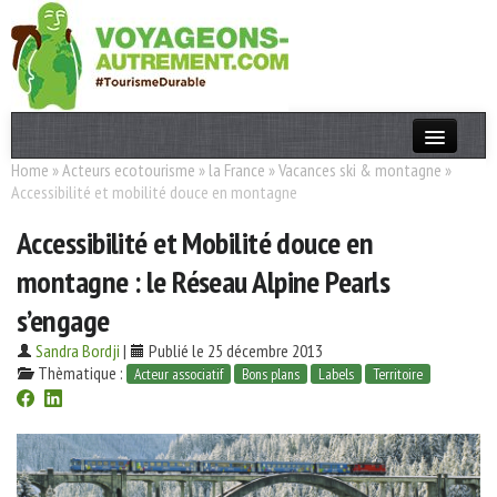
Home
»
Acteurs ecotourisme
»
la France
»
Vacances ski & montagne
»
Actualités
Accessibilité et mobilité douce en montagne
T. Responsable
Accessibilité et Mobilité douce en
Destinations
montagne : le Réseau Alpine Pearls
Acteurs
s’engage
Thèmes
Sandra Bordji
|
Publié le 25 décembre 2013
Thèmatique :
Acteur associatif
Bons plans
Labels
Territoire
OK