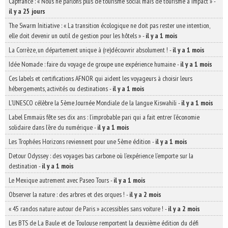
Capfrance : « Nous ne parlons plus de tourisme social mais de tourisme à impact »
-
il y a 25 jours
The Swarm Initiative : « La transition écologique ne doit pas rester une intention,
elle doit devenir un outil de gestion pour les hôtels »
-
il y a 1 mois
La Corrèze, un département unique à (re)découvrir absolument !
-
il y a 1 mois
Idée Nomade : faire du voyage de groupe une expérience humaine
-
il y a 1 mois
Ces labels et certifications AFNOR qui aident les voyageurs à choisir leurs
hébergements, activités ou destinations
-
il y a 1 mois
L’UNESCO célèbre la 5ème Journée Mondiale de la langue Kiswahili
-
il y a 1 mois
Label Emmaüs fête ses dix ans : l’improbable pari qui a fait entrer l’économie
solidaire dans l’ère du numérique
-
il y a 1 mois
Les Trophées Horizons reviennent pour une 5ème édition
-
il y a 1 mois
Detour Odyssey : des voyages bas carbone où l’expérience l’emporte sur la
destination
-
il y a 1 mois
Le Mexique autrement avec Paseo Tours
-
il y a 1 mois
Observer la nature : des arbres et des orques !
-
il y a 2 mois
« 45 randos nature autour de Paris » accessibles sans voiture !
-
il y a 2 mois
Les BTS de La Baule et de Toulouse remportent la deuxième édition du défi