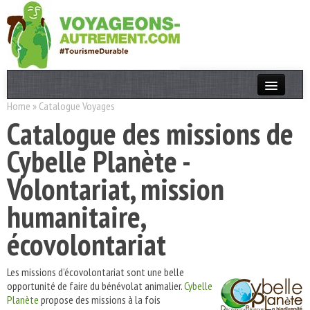
Home
»
Catalogue Voyages
Actualités
Catalogue des missions de
T. Responsable
Cybelle Planète -
Destinations
Volontariat, mission
Acteurs
humanitaire,
Thèmes
écovolontariat
OK
Les missions d’écovolontariat sont une belle
opportunité de faire du bénévolat animalier.
Cybelle
Planète
propose des missions à la fois