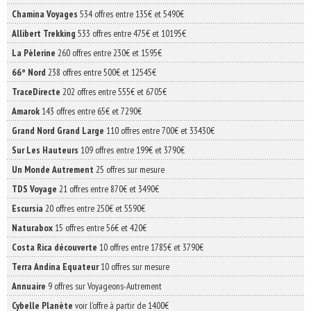
Chamina Voyages
534 offres entre 135€ et 5490€
Allibert Trekking
533 offres entre 475€ et 10195€
La Pèlerine
260 offres entre 230€ et 1595€
66° Nord
238 offres entre 500€ et 12545€
TraceDirecte
202 offres entre 555€ et 6705€
Amarok
143 offres entre 65€ et 7290€
Grand Nord Grand Large
110 offres entre 700€ et 33430€
Sur Les Hauteurs
109 offres entre 199€ et 3790€
Un Monde Autrement
25 offres sur mesure
TDS Voyage
21 offres entre 870€ et 3490€
Escursia
20 offres entre 250€ et 5590€
Naturabox
15 offres entre 56€ et 420€
Costa Rica découverte
10 offres entre 1785€ et 3790€
Terra Andina Equateur
10 offres sur mesure
Annuaire
9 offres sur Voyageons-Autrement
Cybelle Planète
voir l'offre à partir de 1400€