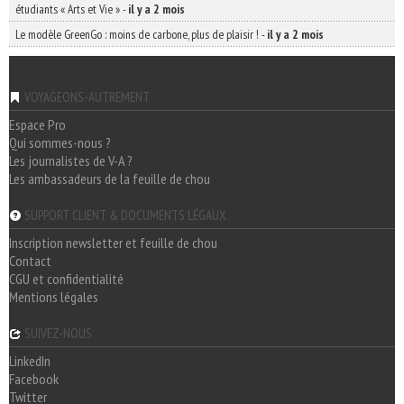
étudiants « Arts et Vie »
-
il y a 2 mois
Le modèle GreenGo : moins de carbone, plus de plaisir !
-
il y a 2 mois
VOYAGEONS-AUTREMENT
Espace Pro
Qui sommes-nous ?
Les journalistes de V-A ?
Les ambassadeurs de la feuille de chou
SUPPORT CLIENT & DOCUMENTS LÉGAUX
Inscription newsletter et feuille de chou
Contact
CGU et confidentialité
Mentions légales
SUIVEZ-NOUS
LinkedIn
Facebook
Twitter