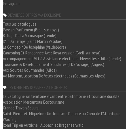
Instagram
DERNIÈRES OFFRES V-A EXCLUSIVE
Tous les catalogues
Paysan Parfumeur (Breil-sur-roya)
Refuge De La Valmasque (Tende)
L'Air Du Temps (Saint Martin Vésubie)
Le Comptoir De Joséphine (Valdeblore)
Canyoning Et Randonnée Avec Roya évasion (Breil-sur-roya)
Accompagnement Vtt à Assistance électrique, Merveilles E-bike (Tende)
Tourisme & Développement Solidaires (TDS Voyage) (Angers)
Aux Sources Gourmandes (Allos)
Ad Montem, Location De Vélos électriques (Colmars Les Alpes)
LES DERNIERS DOSSIERS A L'HONNEUR
La Catalogne, un territoire vivant entre patrimoine et tourisme durable
Association Mercantour Ecotourisme
Grande Traversée Jura
Saint-Pierre-et-Miquelon : Un Tourisme Durable au Cœur de l'Atlantique
Woofing
Road Trip en Autriche : Alpbach et Bregenzerwald