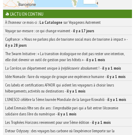
L'ACTU EN CONTINU
À l'honneur ce mois-ci :
La Catalogne
sur Voyageons Autrement
Voyage sur-mesure : ce qui change vraiment
-
il y a 17 jours
Capfrance : « Nous ne parlons plus de tourisme social mais de tourisme à impact »
-
il y a 28 jours
The Swarm Initiative : « La transition écologique ne doit pas rester une intention,
elle doit devenir un outil de gestion pour les hôtels »
-
il y a 1 mois
La Corrèze, un département unique à (re)découvrir absolument !
-
il y a 1 mois
Idée Nomade : faire du voyage de groupe une expérience humaine
-
il y a 1 mois
Ces labels et certifications AFNOR qui aident les voyageurs à choisir leurs
hébergements, activités ou destinations
-
il y a 1 mois
L’UNESCO célèbre la 5ème Journée Mondiale de la langue Kiswahili
-
il y a 1 mois
Label Emmaüs fête ses dix ans : l’improbable pari qui a fait entrer l’économie
solidaire dans l’ère du numérique
-
il y a 1 mois
Les Trophées Horizons reviennent pour une 5ème édition
-
il y a 1 mois
Detour Odyssey : des voyages bas carbone où l’expérience l’emporte sur la