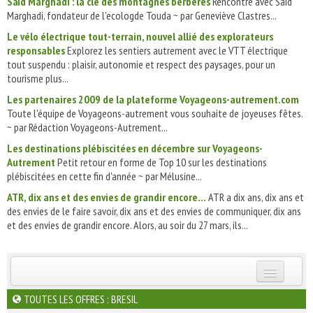
Saïd Marghadi : la clé des montagnes berbères
Rencontre avec Said
Marghadi, fondateur de l'ecologde Touda ~ par Geneviève Clastres...
Le vélo électrique tout-terrain, nouvel allié des explorateurs
responsables
Explorez les sentiers autrement avec le VTT électrique
tout suspendu : plaisir, autonomie et respect des paysages, pour un
tourisme plus...
Les partenaires 2009 de la plateforme Voyageons-autrement.com
Toute l'équipe de Voyageons-autrement vous souhaite de joyeuses fêtes.
~ par Rédaction Voyageons-Autrement...
Les destinations plébiscitées en décembre sur Voyageons-
Autrement
Petit retour en forme de Top 10 sur les destinations
plébiscitées en cette fin d'année ~ par Mélusine...
ATR, dix ans et des envies de grandir encore...
ATR a dix ans, dix ans et
des envies de le faire savoir, dix ans et des envies de communiquer, dix ans
et des envies de grandir encore. Alors, au soir du 27 mars, ils...
INSCRIVEZ-VOUS | ABONNEZ-VOUS
TOUTES LES OFFRES : BRESIL