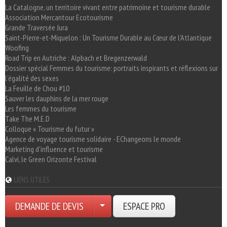
La Catalogne, un territoire vivant entre patrimoine et tourisme durable
Association Mercantour Ecotourisme
Grande Traversée Jura
Saint-Pierre-et-Miquelon : Un Tourisme Durable au Cœur de l'Atlantique
Woofing
Road Trip en Autriche : Alpbach et Bregenzerwald
Dossier spécial Femmes du tourisme: portraits inspirants et réflexions sur
l'égalité des sexes
La Feuille de Chou #10
Sauver les dauphins de la mer rouge
Les femmes du tourisme
Take The M.E.D
Colloque « Tourisme du futur »
Agence de voyage tourisme solidaire - EChangeons le monde
Marketing d'influence et tourisme
Calvi, le Green Orizonte Festival
LIENS UTILES
DEMANDE DE DEVIS
ESPACE PRO