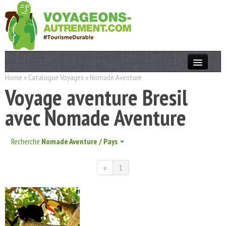
Home
»
Catalogue Voyages
»
Nomade Aventure
Actualités
Voyage aventure Bresil
T. Responsable
avec Nomade Aventure
Destinations
Acteurs
Recherche
Nomade Aventure / Pays
Thèmes
«
1
OK