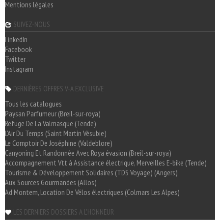
Mentions légales
SUIVEZ-NOUS
LinkedIn
Facebook
Twitter
Instagram
DERNIÈRES OFFRES V-A EXCLUSIVE
Tous les catalogues
Paysan Parfumeur (Breil-sur-roya)
Refuge De La Valmasque (Tende)
L'Air Du Temps (Saint Martin Vésubie)
Le Comptoir De Joséphine (Valdeblore)
Canyoning Et Randonnée Avec Roya évasion (Breil-sur-roya)
Accompagnement Vtt à Assistance électrique, Merveilles E-bike (Tende)
Tourisme & Développement Solidaires (TDS Voyage) (Angers)
Aux Sources Gourmandes (Allos)
Ad Montem, Location De Vélos électriques (Colmars Les Alpes)
LES DERNIERS DOSSIERS A L'HONNEUR