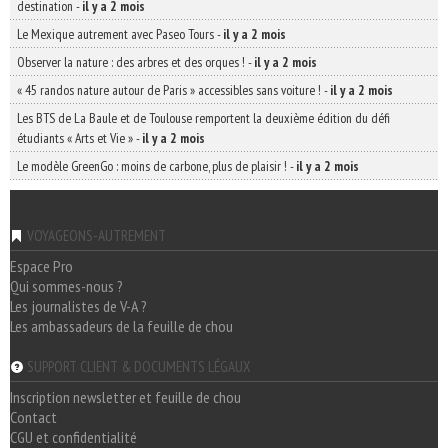
destination
-
il y a 2 mois
Le Mexique autrement avec Paseo Tours
-
il y a 2 mois
Observer la nature : des arbres et des orques !
-
il y a 2 mois
« 45 randos nature autour de Paris » accessibles sans voiture !
-
il y a 2 mois
Les BTS de La Baule et de Toulouse remportent la deuxième édition du défi
étudiants « Arts et Vie »
-
il y a 2 mois
Le modèle GreenGo : moins de carbone, plus de plaisir !
-
il y a 2 mois
VOYAGEONS-AUTREMENT
Espace Pro
Qui sommes-nous ?
Les journalistes de V-A ?
Les ambassadeurs de la feuille de chou
SUPPORT CLIENT & DOCUMENTS LÉGAUX
Inscription newsletter et feuille de chou
Contact
CGU et confidentialité