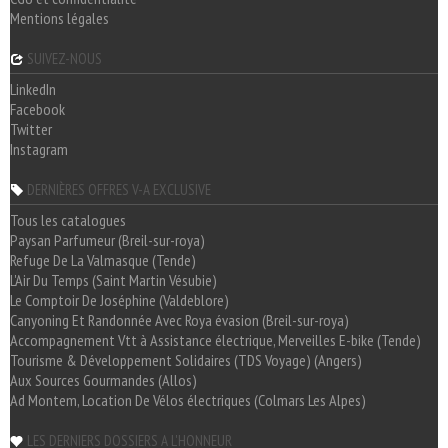
Mentions légales
SUIVEZ-NOUS
LinkedIn
Facebook
Twitter
Instagram
DERNIÈRES OFFRES V-A EXCLUSIVE
Tous les catalogues
Paysan Parfumeur (Breil-sur-roya)
Refuge De La Valmasque (Tende)
L'Air Du Temps (Saint Martin Vésubie)
Le Comptoir De Joséphine (Valdeblore)
Canyoning Et Randonnée Avec Roya évasion (Breil-sur-roya)
Accompagnement Vtt à Assistance électrique, Merveilles E-bike (Tende)
Tourisme & Développement Solidaires (TDS Voyage) (Angers)
Aux Sources Gourmandes (Allos)
Ad Montem, Location De Vélos électriques (Colmars Les Alpes)
LES DERNIERS DOSSIERS A L'HONNEUR