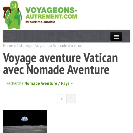
Home
»
Catalogue Voyages
»
Nomade Aventure
Actualités
Voyage aventure Vatican
T. Responsable
avec Nomade Aventure
Destinations
Acteurs
Recherche
Nomade Aventure / Pays
Thèmes
«
1
OK