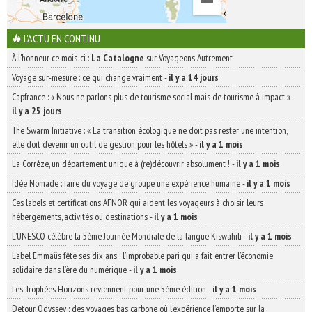
L'ACTU EN CONTINU
À l'honneur ce mois-ci :
La Catalogne
sur Voyageons Autrement
Voyage sur-mesure : ce qui change vraiment
-
il y a 14 jours
Capfrance : « Nous ne parlons plus de tourisme social mais de tourisme à impact »
-
il y a 25 jours
The Swarm Initiative : « La transition écologique ne doit pas rester une intention,
elle doit devenir un outil de gestion pour les hôtels »
-
il y a 1 mois
La Corrèze, un département unique à (re)découvrir absolument !
-
il y a 1 mois
Idée Nomade : faire du voyage de groupe une expérience humaine
-
il y a 1 mois
Ces labels et certifications AFNOR qui aident les voyageurs à choisir leurs
hébergements, activités ou destinations
-
il y a 1 mois
L’UNESCO célèbre la 5ème Journée Mondiale de la langue Kiswahili
-
il y a 1 mois
Label Emmaüs fête ses dix ans : l’improbable pari qui a fait entrer l’économie
solidaire dans l’ère du numérique
-
il y a 1 mois
Les Trophées Horizons reviennent pour une 5ème édition
-
il y a 1 mois
Detour Odyssey : des voyages bas carbone où l’expérience l’emporte sur la