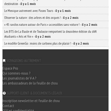
destination
-
il y a 1 mois
Le Mexique autrement avec Paseo Tours
-
il y a 1 mois
Observer la nature : des arbres et des orques !
-
il y a 2 mois
« 45 randos nature autour de Paris » accessibles sans voiture !
-
il y a 2 mois
Les BTS de La Baule et de Toulouse remportent la deuxième édition du défi
étudiants « Arts et Vie »
-
il y a 2 mois
Le modèle GreenGo : moins de carbone, plus de plaisir !
-
il y a 2 mois
VOYAGEONS-AUTREMENT
Espace Pro
Qui sommes-nous ?
Les journalistes de V-A ?
Les ambassadeurs de la feuille de chou
SUPPORT CLIENT & DOCUMENTS LÉGAUX
Inscription newsletter et feuille de chou
Contact
CGU et confidentialité