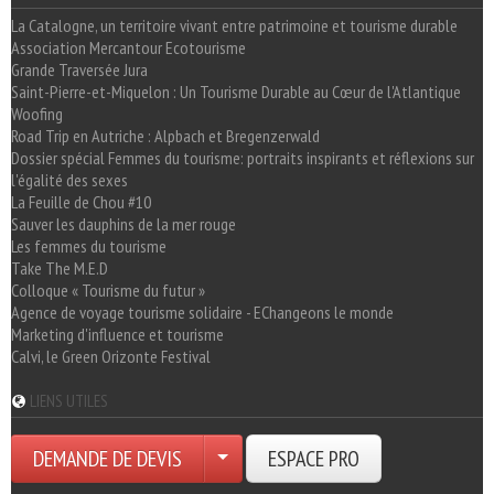
La Catalogne, un territoire vivant entre patrimoine et tourisme durable
Association Mercantour Ecotourisme
Grande Traversée Jura
Saint-Pierre-et-Miquelon : Un Tourisme Durable au Cœur de l'Atlantique
Woofing
Road Trip en Autriche : Alpbach et Bregenzerwald
Dossier spécial Femmes du tourisme: portraits inspirants et réflexions sur
l'égalité des sexes
La Feuille de Chou #10
Sauver les dauphins de la mer rouge
Les femmes du tourisme
Take The M.E.D
Colloque « Tourisme du futur »
Agence de voyage tourisme solidaire - EChangeons le monde
Marketing d'influence et tourisme
Calvi, le Green Orizonte Festival
LIENS UTILES
DEMANDE DE DEVIS
ESPACE PRO