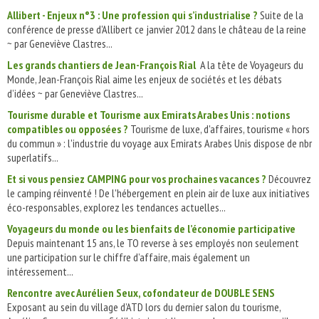
Allibert - Enjeux n°3 : Une profession qui s’industrialise ?
Suite de la
conférence de presse d'Allibert ce janvier 2012 dans le château de la reine
~ par Geneviève Clastres...
Les grands chantiers de Jean-François Rial
A la tête de Voyageurs du
Monde, Jean-François Rial aime les enjeux de sociétés et les débats
d’idées ~ par Geneviève Clastres...
Tourisme durable et Tourisme aux Emirats Arabes Unis : notions
compatibles ou opposées ?
Tourisme de luxe, d'affaires, tourisme « hors
du commun » : l'industrie du voyage aux Emirats Arabes Unis dispose de nbr
superlatifs...
Et si vous pensiez CAMPING pour vos prochaines vacances ?
Découvrez
le camping réinventé ! De l'hébergement en plein air de luxe aux initiatives
éco-responsables, explorez les tendances actuelles...
Voyageurs du monde ou les bienfaits de l’économie participative
Depuis maintenant 15 ans, le TO reverse à ses employés non seulement
une participation sur le chiffre d’affaire, mais également un
intéressement...
Rencontre avec Aurélien Seux, cofondateur de DOUBLE SENS
Exposant au sein du village d’ATD lors du dernier salon du tourisme,