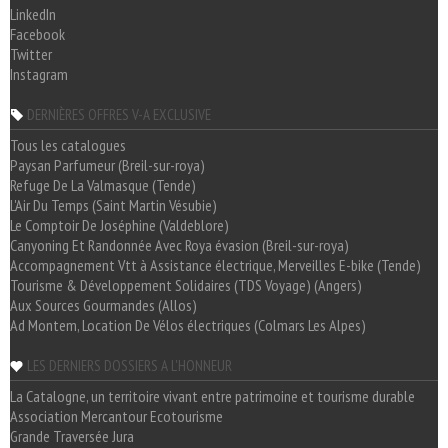
LinkedIn
Facebook
Twitter
Instagram
DERNIÈRES OFFRES V-A EXCLUSIVE
Tous les catalogues
Paysan Parfumeur (Breil-sur-roya)
Refuge De La Valmasque (Tende)
L'Air Du Temps (Saint Martin Vésubie)
Le Comptoir De Joséphine (Valdeblore)
Canyoning Et Randonnée Avec Roya évasion (Breil-sur-roya)
Accompagnement Vtt à Assistance électrique, Merveilles E-bike (Tende)
Tourisme & Développement Solidaires (TDS Voyage) (Angers)
Aux Sources Gourmandes (Allos)
Ad Montem, Location De Vélos électriques (Colmars Les Alpes)
LES DERNIERS DOSSIERS A L'HONNEUR
La Catalogne, un territoire vivant entre patrimoine et tourisme durable
Association Mercantour Ecotourisme
Grande Traversée Jura