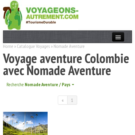
Home
»
Catalogue Voyages
»
Nomade Aventure
Actualités
Voyage aventure Colombie
T. Responsable
avec Nomade Aventure
Destinations
Acteurs
Recherche
Nomade Aventure / Pays
Thèmes
«
1
OK