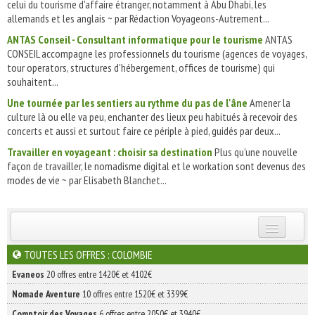
celui du tourisme d'affaire étranger, notamment à Abu Dhabi, les
allemands et les anglais ~ par Rédaction Voyageons-Autrement...
ANTAS Conseil - Consultant informatique pour le tourisme
ANTAS
CONSEIL accompagne les professionnels du tourisme (agences de voyages,
tour operators, structures d'hébergement, offices de tourisme) qui
souhaitent...
Une tournée par les sentiers au rythme du pas de l'âne
Amener la
culture là ou elle va peu, enchanter des lieux peu habitués à recevoir des
concerts et aussi et surtout faire ce périple à pied, guidés par deux...
Travailler en voyageant : choisir sa destination
Plus qu’une nouvelle
façon de travailler, le nomadisme digital et le workation sont devenus des
modes de vie ~ par Elisabeth Blanchet...
INSCRIVEZ-VOUS | ABONNEZ-VOUS
TOUTES LES OFFRES : COLOMBIE
Evaneos
20 offres entre 1420€ et 4102€
Nomade Aventure
10 offres entre 1520€ et 3399€
Comptoir des Voyages
6 offres entre 2050€ et 3940€