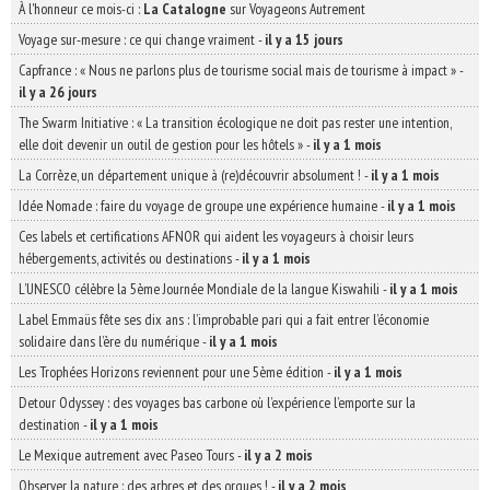
À l'honneur ce mois-ci :
La Catalogne
sur Voyageons Autrement
Voyage sur-mesure : ce qui change vraiment
-
il y a 15 jours
Capfrance : « Nous ne parlons plus de tourisme social mais de tourisme à impact »
-
il y a 26 jours
The Swarm Initiative : « La transition écologique ne doit pas rester une intention,
elle doit devenir un outil de gestion pour les hôtels »
-
il y a 1 mois
La Corrèze, un département unique à (re)découvrir absolument !
-
il y a 1 mois
Idée Nomade : faire du voyage de groupe une expérience humaine
-
il y a 1 mois
Ces labels et certifications AFNOR qui aident les voyageurs à choisir leurs
hébergements, activités ou destinations
-
il y a 1 mois
L’UNESCO célèbre la 5ème Journée Mondiale de la langue Kiswahili
-
il y a 1 mois
Label Emmaüs fête ses dix ans : l’improbable pari qui a fait entrer l’économie
solidaire dans l’ère du numérique
-
il y a 1 mois
Les Trophées Horizons reviennent pour une 5ème édition
-
il y a 1 mois
Detour Odyssey : des voyages bas carbone où l’expérience l’emporte sur la
destination
-
il y a 1 mois
Le Mexique autrement avec Paseo Tours
-
il y a 2 mois
Observer la nature : des arbres et des orques !
-
il y a 2 mois