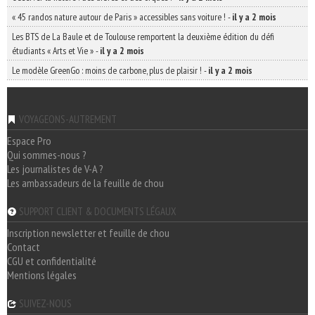
« 45 randos nature autour de Paris » accessibles sans voiture !
-
il y a 2 mois
Les BTS de La Baule et de Toulouse remportent la deuxième édition du défi
étudiants « Arts et Vie »
-
il y a 2 mois
Le modèle GreenGo : moins de carbone, plus de plaisir !
-
il y a 2 mois
VOYAGEONS-AUTREMENT
Espace Pro
Qui sommes-nous ?
Les journalistes de V-A ?
Les ambassadeurs de la feuille de chou
SUPPORT CLIENT & DOCUMENTS LÉGAUX
Inscription newsletter et feuille de chou
Contact
CGU et confidentialité
Mentions légales
SUIVEZ-NOUS