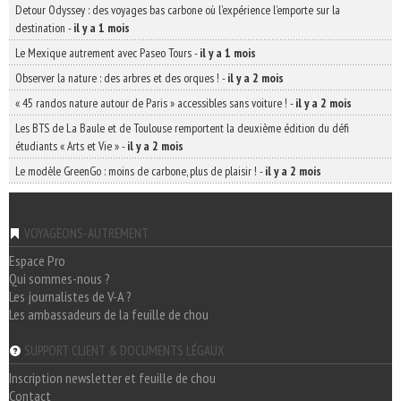
Detour Odyssey : des voyages bas carbone où l’expérience l’emporte sur la
destination
-
il y a 1 mois
Le Mexique autrement avec Paseo Tours
-
il y a 1 mois
Observer la nature : des arbres et des orques !
-
il y a 2 mois
« 45 randos nature autour de Paris » accessibles sans voiture !
-
il y a 2 mois
Les BTS de La Baule et de Toulouse remportent la deuxième édition du défi
étudiants « Arts et Vie »
-
il y a 2 mois
Le modèle GreenGo : moins de carbone, plus de plaisir !
-
il y a 2 mois
VOYAGEONS-AUTREMENT
Espace Pro
Qui sommes-nous ?
Les journalistes de V-A ?
Les ambassadeurs de la feuille de chou
SUPPORT CLIENT & DOCUMENTS LÉGAUX
Inscription newsletter et feuille de chou
Contact