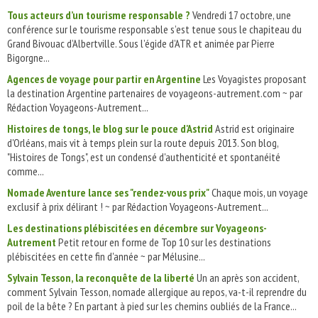
Tous acteurs d’un tourisme responsable ?
Vendredi 17 octobre, une
conférence sur le tourisme responsable s’est tenue sous le chapiteau du
Grand Bivouac d’Albertville. Sous l’égide d’ATR et animée par Pierre
Bigorgne...
Agences de voyage pour partir en Argentine
Les Voyagistes proposant
la destination Argentine partenaires de voyageons-autrement.com ~ par
Rédaction Voyageons-Autrement...
Histoires de tongs, le blog sur le pouce d'Astrid
Astrid est originaire
d'Orléans, mais vit à temps plein sur la route depuis 2013. Son blog,
"Histoires de Tongs", est un condensé d'authenticité et spontanéité
comme...
Nomade Aventure lance ses "rendez-vous prix"
Chaque mois, un voyage
exclusif à prix délirant ! ~ par Rédaction Voyageons-Autrement...
Les destinations plébiscitées en décembre sur Voyageons-
Autrement
Petit retour en forme de Top 10 sur les destinations
plébiscitées en cette fin d'année ~ par Mélusine...
Sylvain Tesson, la reconquête de la liberté
Un an après son accident,
comment Sylvain Tesson, nomade allergique au repos, va-t-il reprendre du
poil de la bête ? En partant à pied sur les chemins oubliés de la France...