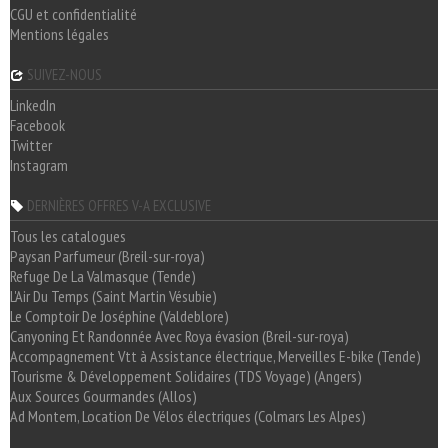
CGU et confidentialité
Mentions légales
SUIVEZ-NOUS
LinkedIn
Facebook
Twitter
Instagram
DERNIÈRES OFFRES V-A EXCLUSIVE
Tous les catalogues
Paysan Parfumeur (Breil-sur-roya)
Refuge De La Valmasque (Tende)
L'Air Du Temps (Saint Martin Vésubie)
Le Comptoir De Joséphine (Valdeblore)
Canyoning Et Randonnée Avec Roya évasion (Breil-sur-roya)
Accompagnement Vtt à Assistance électrique, Merveilles E-bike (Tende)
Tourisme & Développement Solidaires (TDS Voyage) (Angers)
Aux Sources Gourmandes (Allos)
Ad Montem, Location De Vélos électriques (Colmars Les Alpes)