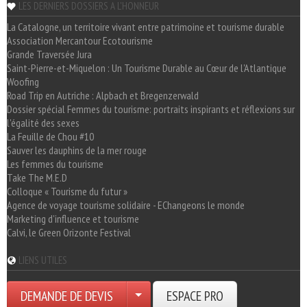
LES DERNIERS DOSSIERS A L'HONNEUR
La Catalogne, un territoire vivant entre patrimoine et tourisme durable
Association Mercantour Ecotourisme
Grande Traversée Jura
Saint-Pierre-et-Miquelon : Un Tourisme Durable au Cœur de l'Atlantique
Woofing
Road Trip en Autriche : Alpbach et Bregenzerwald
Dossier spécial Femmes du tourisme: portraits inspirants et réflexions sur
l'égalité des sexes
La Feuille de Chou #10
Sauver les dauphins de la mer rouge
Les femmes du tourisme
Take The M.E.D
Colloque « Tourisme du futur »
Agence de voyage tourisme solidaire - EChangeons le monde
Marketing d'influence et tourisme
Calvi, le Green Orizonte Festival
LIENS UTILES
DEMANDE DE DEVIS
ESPACE PRO