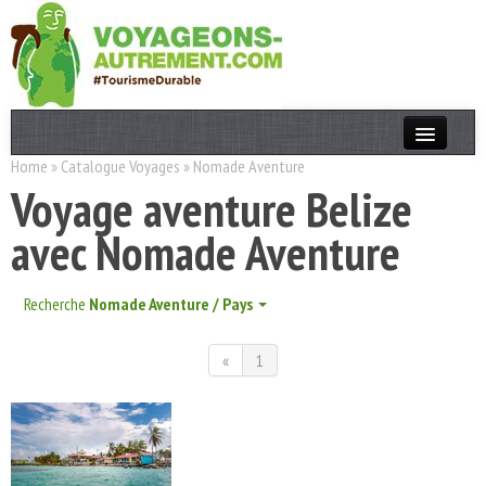
Home
»
Catalogue Voyages
»
Nomade Aventure
Actualités
Voyage aventure Belize
T. Responsable
avec Nomade Aventure
Destinations
Acteurs
Recherche
Nomade Aventure / Pays
Thèmes
«
1
OK