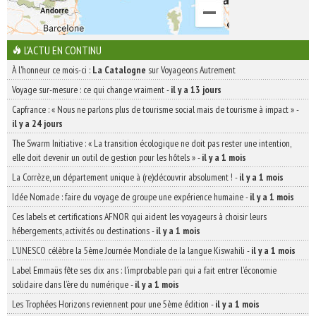
L'ACTU EN CONTINU
À l'honneur ce mois-ci :
La Catalogne
sur Voyageons Autrement
Voyage sur-mesure : ce qui change vraiment
-
il y a 13 jours
Capfrance : « Nous ne parlons plus de tourisme social mais de tourisme à impact »
-
il y a 24 jours
The Swarm Initiative : « La transition écologique ne doit pas rester une intention,
elle doit devenir un outil de gestion pour les hôtels »
-
il y a 1 mois
La Corrèze, un département unique à (re)découvrir absolument !
-
il y a 1 mois
Idée Nomade : faire du voyage de groupe une expérience humaine
-
il y a 1 mois
Ces labels et certifications AFNOR qui aident les voyageurs à choisir leurs
hébergements, activités ou destinations
-
il y a 1 mois
L’UNESCO célèbre la 5ème Journée Mondiale de la langue Kiswahili
-
il y a 1 mois
Label Emmaüs fête ses dix ans : l’improbable pari qui a fait entrer l’économie
solidaire dans l’ère du numérique
-
il y a 1 mois
Les Trophées Horizons reviennent pour une 5ème édition
-
il y a 1 mois