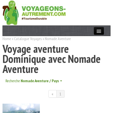
Home
»
Catalogue Voyages
»
Nomade Aventure
Actualités
Voyage aventure
T. Responsable
Dominique avec Nomade
Destinations
Aventure
Acteurs
Thèmes
Recherche
Nomade Aventure / Pays
«
OK
1