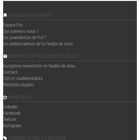
VOYAGEONS-AUTREMENT
Espace Pro
Qui sommes-nous ?
Les journalistes de V-A ?
Les ambassadeurs de la feuille de chou
SUPPORT CLIENT & DOCUMENTS LÉGAUX
Inscription newsletter et feuille de chou
Contact
CGU et confidentialité
Mentions légales
SUIVEZ-NOUS
LinkedIn
Facebook
Twitter
Instagram
DERNIÈRES OFFRES V-A EXCLUSIVE