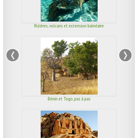
Rizières, volcans et extension balnéaire
‹
›
Bénin et Togo, pas à pas