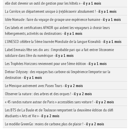
elle doit devenir un outil de gestion pour les hôtels »
-
il y a 1 mois
La Corrèze, un département unique à (re)découvrir absolument !
-
il y a 1 mois
Idée Nomade : faire du voyage de groupe une expérience humaine
-
il y a 1 mois
Ces labels et certifications AFNOR qui aident les voyageurs à choisir leurs
hébergements, activités ou destinations
-
il y a 1 mois
L’UNESCO célèbre la 5ème Journée Mondiale de la langue Kiswahili
-
il y a 1 mois
Label Emmaüs fête ses dix ans : l’improbable pari qui a fait entrer l’économie
solidaire dans l’ère du numérique
-
il y a 1 mois
Les Trophées Horizons reviennent pour une 5ème édition
-
il y a 1 mois
Detour Odyssey : des voyages bas carbone où l’expérience l’emporte sur la
destination
-
il y a 1 mois
Le Mexique autrement avec Paseo Tours
-
il y a 2 mois
Observer la nature : des arbres et des orques !
-
il y a 2 mois
« 45 randos nature autour de Paris » accessibles sans voiture !
-
il y a 2 mois
Les BTS de La Baule et de Toulouse remportent la deuxième édition du défi
étudiants « Arts et Vie »
-
il y a 2 mois
Le modèle GreenGo : moins de carbone, plus de plaisir !
-
il y a 2 mois