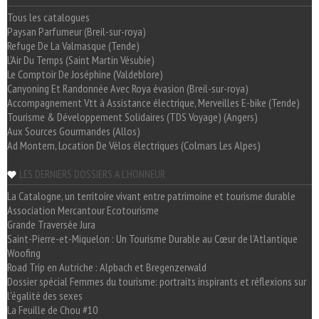
Tous les catalogues
Paysan Parfumeur (Breil-sur-roya)
Refuge De La Valmasque (Tende)
L'Air Du Temps (Saint Martin Vésubie)
Le Comptoir De Joséphine (Valdeblore)
Canyoning Et Randonnée Avec Roya évasion (Breil-sur-roya)
Accompagnement Vtt à Assistance électrique, Merveilles E-bike (Tende)
Tourisme & Développement Solidaires (TDS Voyage) (Angers)
Aux Sources Gourmandes (Allos)
Ad Montem, Location De Vélos électriques (Colmars Les Alpes)
LES DERNIERS DOSSIERS A L'HONNEUR
La Catalogne, un territoire vivant entre patrimoine et tourisme durable
Association Mercantour Ecotourisme
Grande Traversée Jura
Saint-Pierre-et-Miquelon : Un Tourisme Durable au Cœur de l'Atlantique
Woofing
Road Trip en Autriche : Alpbach et Bregenzerwald
Dossier spécial Femmes du tourisme: portraits inspirants et réflexions sur
l'égalité des sexes
La Feuille de Chou #10