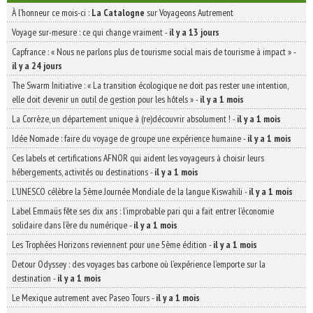
À l'honneur ce mois-ci :
La Catalogne
sur Voyageons Autrement
Voyage sur-mesure : ce qui change vraiment
-
il y a 13 jours
Capfrance : « Nous ne parlons plus de tourisme social mais de tourisme à impact »
-
il y a 24 jours
The Swarm Initiative : « La transition écologique ne doit pas rester une intention,
elle doit devenir un outil de gestion pour les hôtels »
-
il y a 1 mois
La Corrèze, un département unique à (re)découvrir absolument !
-
il y a 1 mois
Idée Nomade : faire du voyage de groupe une expérience humaine
-
il y a 1 mois
Ces labels et certifications AFNOR qui aident les voyageurs à choisir leurs
hébergements, activités ou destinations
-
il y a 1 mois
L’UNESCO célèbre la 5ème Journée Mondiale de la langue Kiswahili
-
il y a 1 mois
Label Emmaüs fête ses dix ans : l’improbable pari qui a fait entrer l’économie
solidaire dans l’ère du numérique
-
il y a 1 mois
Les Trophées Horizons reviennent pour une 5ème édition
-
il y a 1 mois
Detour Odyssey : des voyages bas carbone où l’expérience l’emporte sur la
destination
-
il y a 1 mois
Le Mexique autrement avec Paseo Tours
-
il y a 1 mois