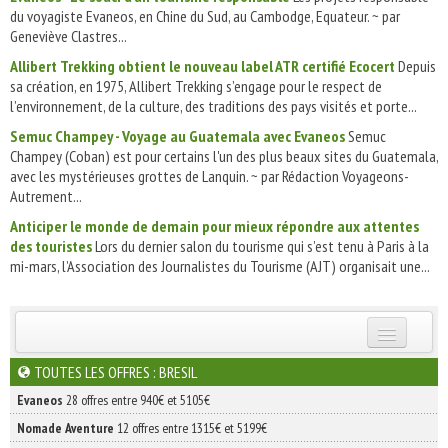
du voyagiste Evaneos, en Chine du Sud, au Cambodge, Equateur. ~ par
Geneviève Clastres...
Allibert Trekking obtient le nouveau label ATR certifié Ecocert
Depuis
sa création, en 1975, Allibert Trekking s’engage pour le respect de
l’environnement, de la culture, des traditions des pays visités et porte...
Semuc Champey - Voyage au Guatemala avec Evaneos
Semuc
Champey (Coban) est pour certains l'un des plus beaux sites du Guatemala,
avec les mystérieuses grottes de Lanquin. ~ par Rédaction Voyageons-
Autrement...
Anticiper le monde de demain pour mieux répondre aux attentes
des touristes
Lors du dernier salon du tourisme qui s’est tenu à Paris à la
mi-mars, l’Association des Journalistes du Tourisme (AJT) organisait une...
INSCRIVEZ-VOUS | ABONNEZ-VOUS
TOUTES LES OFFRES : BRESIL
Evaneos
28 offres entre 940€ et 5105€
Nomade Aventure
12 offres entre 1315€ et 5199€