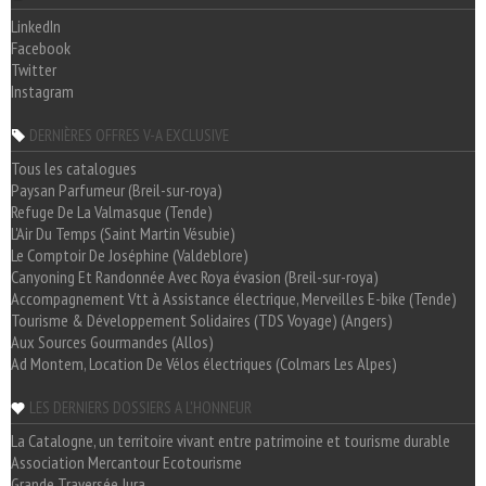
LinkedIn
Facebook
Twitter
Instagram
DERNIÈRES OFFRES V-A EXCLUSIVE
Tous les catalogues
Paysan Parfumeur (Breil-sur-roya)
Refuge De La Valmasque (Tende)
L'Air Du Temps (Saint Martin Vésubie)
Le Comptoir De Joséphine (Valdeblore)
Canyoning Et Randonnée Avec Roya évasion (Breil-sur-roya)
Accompagnement Vtt à Assistance électrique, Merveilles E-bike (Tende)
Tourisme & Développement Solidaires (TDS Voyage) (Angers)
Aux Sources Gourmandes (Allos)
Ad Montem, Location De Vélos électriques (Colmars Les Alpes)
LES DERNIERS DOSSIERS A L'HONNEUR
La Catalogne, un territoire vivant entre patrimoine et tourisme durable
Association Mercantour Ecotourisme
Grande Traversée Jura