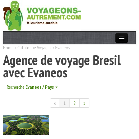
Home
»
Catalogue Voyages
»
Evaneos
Actualités
Agence de voyage Bresil
T. Responsable
avec Evaneos
Destinations
Acteurs
Recherche
Evaneos / Pays
Thèmes
«
1
2
»
OK