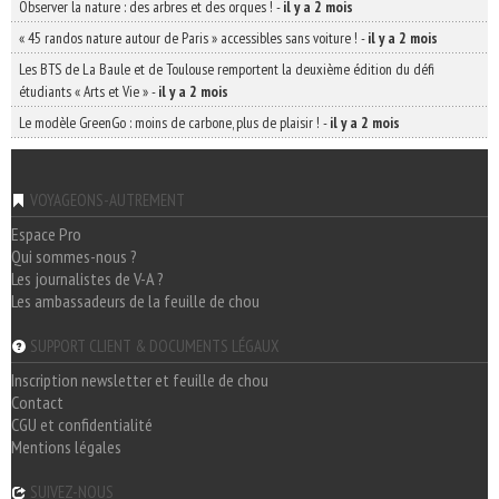
Observer la nature : des arbres et des orques !
-
il y a 2 mois
« 45 randos nature autour de Paris » accessibles sans voiture !
-
il y a 2 mois
Les BTS de La Baule et de Toulouse remportent la deuxième édition du défi
étudiants « Arts et Vie »
-
il y a 2 mois
Le modèle GreenGo : moins de carbone, plus de plaisir !
-
il y a 2 mois
VOYAGEONS-AUTREMENT
Espace Pro
Qui sommes-nous ?
Les journalistes de V-A ?
Les ambassadeurs de la feuille de chou
SUPPORT CLIENT & DOCUMENTS LÉGAUX
Inscription newsletter et feuille de chou
Contact
CGU et confidentialité
Mentions légales
SUIVEZ-NOUS