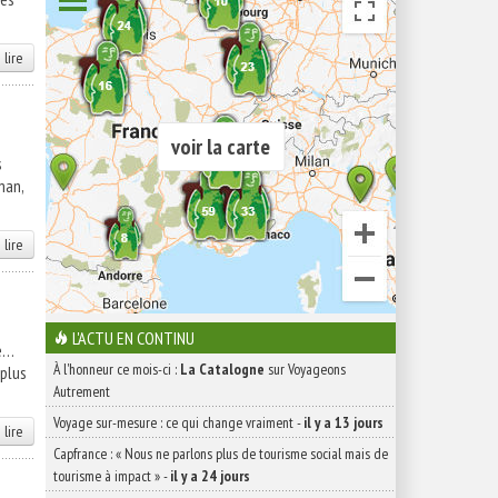
 lire
voir la carte
s
man,
 lire
L'ACTU EN CONTINU
lé…
À l'honneur ce mois-ci :
La Catalogne
sur Voyageons
 plus
Autrement
Voyage sur-mesure : ce qui change vraiment
-
il y a 13 jours
 lire
Capfrance : « Nous ne parlons plus de tourisme social mais de
tourisme à impact »
-
il y a 24 jours