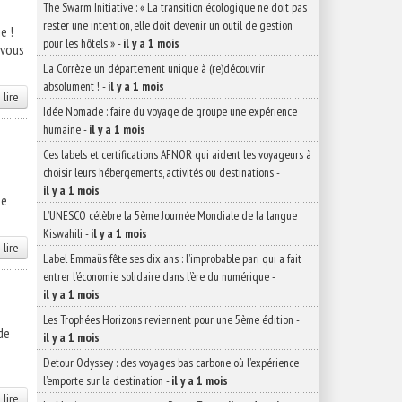
The Swarm Initiative : « La transition écologique ne doit pas
rester une intention, elle doit devenir un outil de gestion
e !
pour les hôtels »
-
il y a 1 mois
 vous
La Corrèze, un département unique à (re)découvrir
absolument !
-
il y a 1 mois
 lire
Idée Nomade : faire du voyage de groupe une expérience
humaine
-
il y a 1 mois
Ces labels et certifications AFNOR qui aident les voyageurs à
choisir leurs hébergements, activités ou destinations
-
il y a 1 mois
ge
L’UNESCO célèbre la 5ème Journée Mondiale de la langue
Kiswahili
-
il y a 1 mois
 lire
Label Emmaüs fête ses dix ans : l’improbable pari qui a fait
entrer l’économie solidaire dans l’ère du numérique
-
il y a 1 mois
Les Trophées Horizons reviennent pour une 5ème édition
-
de
il y a 1 mois
Detour Odyssey : des voyages bas carbone où l’expérience
l’emporte sur la destination
-
il y a 1 mois
 lire