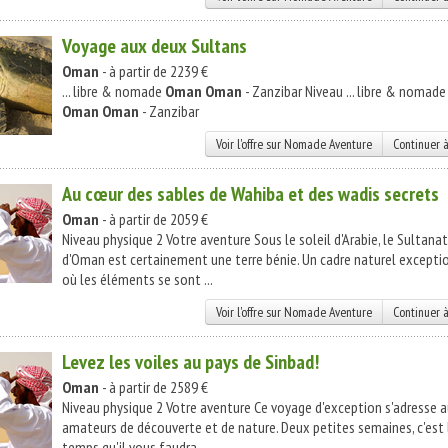
Voyage aux deux Sultans
Oman
- à partir de 2239 €
... libre & nomade
Oman Oman
- Zanzibar Niveau ... libre & nomade
Oman Oman
- Zanzibar
Voir l'offre sur Nomade Aventure
Continuer à
Au cœur des sables de Wahiba et des wadis secrets
Oman
- à partir de 2059 €
Niveau physique 2 Votre aventure Sous le soleil d'Arabie, le Sultanat
d'Oman est certainement une terre bénie. Un cadre naturel excepti
où les éléments se sont ...
Voir l'offre sur Nomade Aventure
Continuer à
Levez les voiles au pays de Sinbad!
Oman
- à partir de 2589 €
Niveau physique 2 Votre aventure Ce voyage d'exception s'adresse 
amateurs de découverte et de nature. Deux petites semaines, c'est 
temps qu'il vous faudra ...