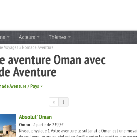
ons
Acteurs
Thèmes
ue Voyages
»
Nomade Aventure
e aventure Oman avec
e Aventure
ade Aventure / Pays
«
1
Absolut' Oman
Oman
- à partir de 2399 €
Niveau physique 1 Votre aventure Le sultanat d'Oman est une mosa
de couleurs, un arc-en-ciel qui se faufile entre les grottes aux vasq