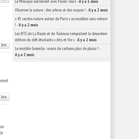
Le Mexique autrement avec Paseo Tours
-
il y a 1 mois
Observer la nature : des arbres et des orques !
-
il y a 2 mois
« 45 randos nature autour de Paris » accessibles sans voiture
!
-
il y a 2 mois
Les BTS de La Baule et de Toulouse remportent la deuxième
édition du défi étudiants « Arts et Vie »
-
il y a 2 mois
 lire
Le modèle GreenGo : moins de carbone, plus de plaisir !
-
il y a 2 mois
onnel
 lire
aux
le