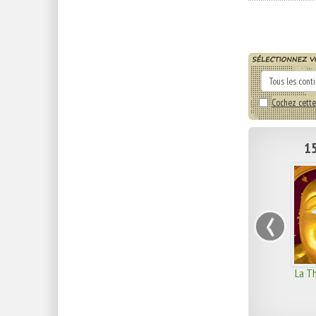
Cochez cette
15
‹
La Th