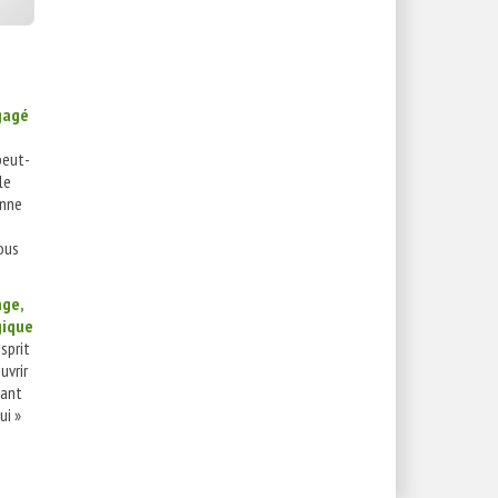
gagé
peut-
le
enne
ous
nge,
gique
sprit
uvrir
dant
ui »