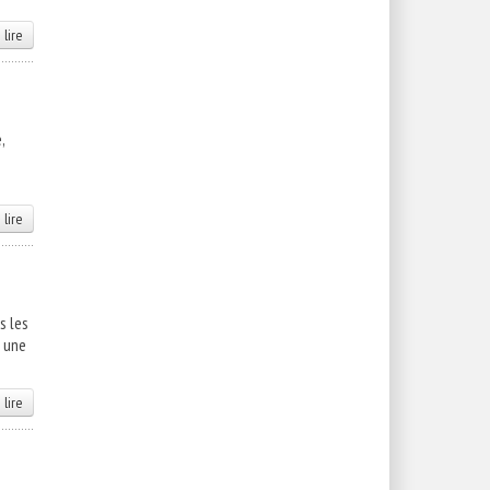
 lire
,
 lire
s les
t une
 lire