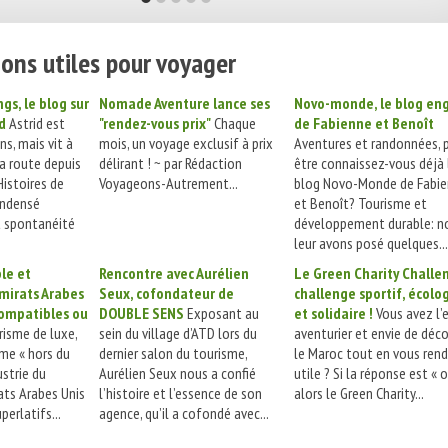
ons utiles pour voyager
gs, le blog sur
Nomade Aventure lance ses
Novo-monde, le blog en
d
Astrid est
"rendez-vous prix"
Chaque
de Fabienne et Benoît
ns, mais vit à
mois, un voyage exclusif à prix
Aventures et randonnées, 
la route depuis
délirant ! ~ par Rédaction
être connaissez-vous déjà 
Histoires de
Voyageons-Autrement...
blog Novo-Monde de Fabi
ondensé
et Benoît? Tourisme et
t spontanéité
développement durable: n
leur avons posé quelques...
le et
Rencontre avec Aurélien
Le Green Charity Challe
mirats Arabes
Seux, cofondateur de
challenge sportif, écolo
compatibles ou
DOUBLE SENS
Exposant au
et solidaire !
Vous avez l’e
isme de luxe,
sein du village d’ATD lors du
aventurier et envie de déco
sme « hors du
dernier salon du tourisme,
le Maroc tout en vous ren
ustrie du
Aurélien Seux nous a confié
utile ? Si la réponse est « o
ats Arabes Unis
l’histoire et l’essence de son
alors le Green Charity...
perlatifs...
agence, qu’il a cofondé avec...