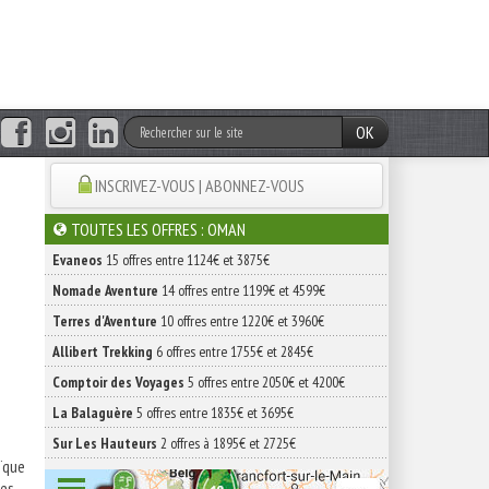
OK
INSCRIVEZ-VOUS | ABONNEZ-VOUS
TOUTES LES OFFRES : OMAN
Evaneos
15 offres entre 1124€ et 3875€
Nomade Aventure
14 offres entre 1199€ et 4599€
Terres d'Aventure
10 offres entre 1220€ et 3960€
Allibert Trekking
6 offres entre 1755€ et 2845€
Comptoir des Voyages
5 offres entre 2050€ et 4200€
La Balaguère
5 offres entre 1835€ et 3695€
Sur Les Hauteurs
2 offres à 1895€ et 2725€
ïque
ues