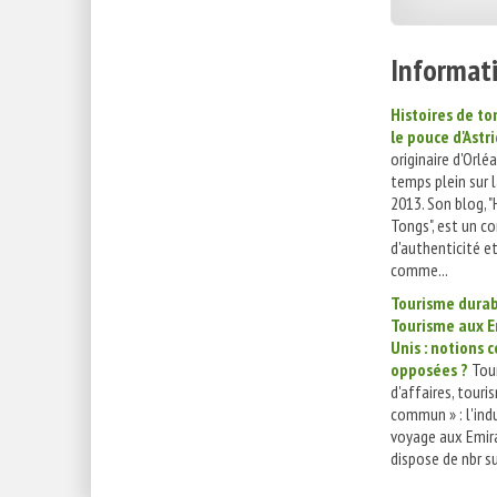
Informati
Histoires de ton
le pouce d'Astri
originaire d'Orléa
temps plein sur 
2013. Son blog, "
Tongs", est un c
d'authenticité e
comme...
Tourisme durab
Tourisme aux E
Unis : notions 
opposées ?
Tour
d'affaires, touri
commun » : l'ind
voyage aux Emir
dispose de nbr su