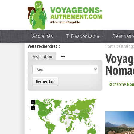
Actualités
T. Responsable
Destinati
Vous recherchez :
Home
»
Catalog
Voyag
Destination
Nomad
Rechercher
Recherche
Nom
+
−