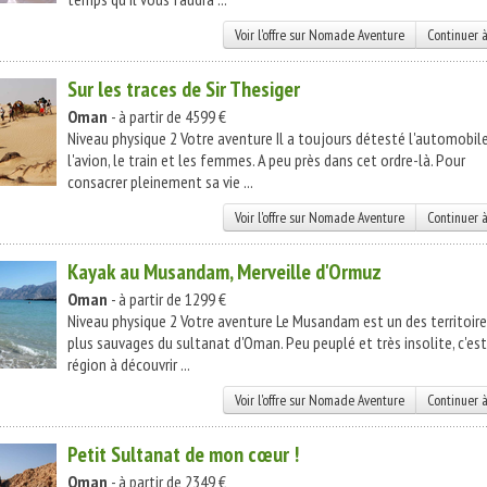
Voir l'offre sur Nomade Aventure
Continuer à
Sur les traces de Sir Thesiger
Oman
- à partir de 4599 €
Niveau physique 2 Votre aventure Il a toujours détesté l'automobile
l'avion, le train et les femmes. A peu près dans cet ordre-là. Pour
consacrer pleinement sa vie ...
Voir l'offre sur Nomade Aventure
Continuer à
Kayak au Musandam, Merveille d'Ormuz
Oman
- à partir de 1299 €
Niveau physique 2 Votre aventure Le Musandam est un des territoire
plus sauvages du sultanat d'Oman. Peu peuplé et très insolite, c'es
région à découvrir ...
Voir l'offre sur Nomade Aventure
Continuer à
Petit Sultanat de mon cœur !
Oman
- à partir de 2349 €