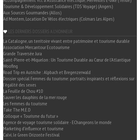
Accompagnement Vtt à Assistance électrique, Merveilles E-bike (Tende)
Tourisme & Développement Solidaires (TDS Voyage) (Angers)
Aux Sources Gourmandes (Allos)
Ad Montem, Location De Vélos électriques (Colmars Les Alpes)
LES DERNIERS DOSSIERS A L'HONNEUR
La Catalogne, un territoire vivant entre patrimoine et tourisme durable
Association Mercantour Ecotourisme
Grande Traversée Jura
Saint-Pierre-et-Miquelon : Un Tourisme Durable au Cœur de l'Atlantique
Woofing
Road Trip en Autriche : Alpbach et Bregenzerwald
Dossier spécial Femmes du tourisme: portraits inspirants et réflexions sur
l'égalité des sexes
La Feuille de Chou #10
Sauver les dauphins de la mer rouge
Les femmes du tourisme
Take The M.E.D
Colloque « Tourisme du futur »
Agence de voyage tourisme solidaire - EChangeons le monde
Marketing d'influence et tourisme
Calvi, le Green Orizonte Festival