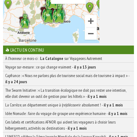
L'ACTU EN CONTINU
À l'honneur ce mois-ci :
La Catalogne
sur Voyageons Autrement
Voyage sur-mesure : ce qui change vraiment
-
il y a 13 jours
Capfrance : « Nous ne parlons plus de tourisme social mais de tourisme à impact »
-
il y a 24 jours
The Swarm Initiative : « La transition écologique ne doit pas rester une intention,
elle doit devenir un outil de gestion pour les hôtels »
-
il y a 1 mois
La Corrèze, un département unique à (re)découvrir absolument !
-
il y a 1 mois
Idée Nomade : faire du voyage de groupe une expérience humaine
-
il y a 1 mois
Ces labels et certifications AFNOR qui aident les voyageurs à choisir leurs
hébergements, activités ou destinations
-
il y a 1 mois
L’UNESCO célèbre la 5ème Journée Mondiale de la langue Kiswahili
-
il y a 1 mois