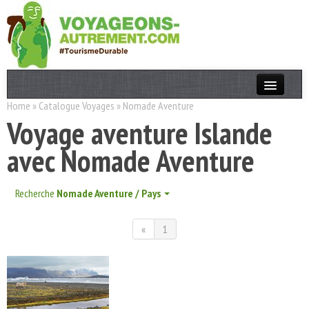
Home
»
Catalogue Voyages
»
Nomade Aventure
Actualités
Voyage aventure Islande
T. Responsable
avec Nomade Aventure
Destinations
Acteurs
Recherche
Nomade Aventure / Pays
Thèmes
«
1
OK