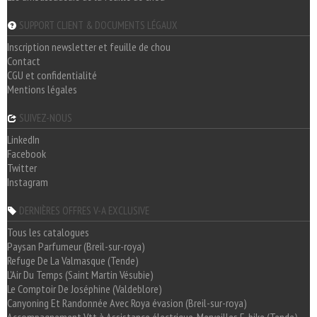
SUPPORT CLIENT & DOCUMENTS LÉGAUX
Inscription newsletter et feuille de chou
Contact
CGU et confidentialité
Mentions légales
SUIVEZ-NOUS
LinkedIn
Facebook
Twitter
Instagram
DERNIÈRES OFFRES V-A EXCLUSIVE
Tous les catalogues
Paysan Parfumeur (Breil-sur-roya)
Refuge De La Valmasque (Tende)
L'Air Du Temps (Saint Martin Vésubie)
Le Comptoir De Joséphine (Valdeblore)
Canyoning Et Randonnée Avec Roya évasion (Breil-sur-roya)