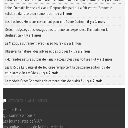
Label Emmaüs fête ses dix ans : l’improbable pari qui a fait entrer l’économie
solidaire dans l’ère du numérique
-
il y a 1 mois
Les Trophées Horizons reviennent pour une 5ème édition
-
il y a 1 mois
Detour Odyssey : des voyages bas carbone où l’expérience l’emporte sur la
destination
-
il y a 1 mois
Le Mexique autrement avec Paseo Tours
-
il y a 1 mois
Observer la nature : des arbres et des orques !
-
il y a 2 mois
« 45 randos nature autour de Paris » accessibles sans voiture !
-
il y a 2 mois
Les BTS de La Baule et de Toulouse remportent la deuxième édition du défi
étudiants « Arts et Vie »
-
il y a 2 mois
Le modèle GreenGo : moins de carbone, plus de plaisir !
-
il y a 2 mois
VOYAGEONS-AUTREMENT
Espace Pro
Qui sommes-nous ?
Les journalistes de V-A ?
Les ambassadeurs de la feuille de chou