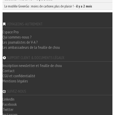
Le modèle GreenGo : moins de carbone, plus de plaisir !
-
il y a 2 mois
VOYAGEONS-AUTREMENT
Espace Pro
Qui sommes-nous ?
Les journalistes de V-A ?
Les ambassadeurs de la feuille de chou
SUPPORT CLIENT & DOCUMENTS LÉGAUX
Inscription newsletter et feuille de chou
Contact
CGU et confidentialité
Mentions légales
SUIVEZ-NOUS
LinkedIn
Facebook
Twitter
Instagram