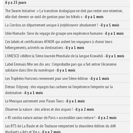
il y a 23 jours
The Swarm Initiative : « La transition écologique ne doit pas rester une intention,
elle doit devenir un outil de gestion pour les hôtels »
-
il y a 1 mois
La Corrèze, un département unique à (re)découvrir absolument !
-
il y a 1 mois
Idée Nomade : faire du voyage de groupe une expérience humaine
-
il y a 1 mois
Ces labels et certifications AFNOR qui aident les voyageurs à choisir leurs
hébergements, activités ou destinations
-
il y a 1 mois
L’UNESCO célèbre la 5ème Journée Mondiale de la langue Kiswahili
-
il y a 1 mois
Label Emmaüs fête ses dix ans : l’improbable pari qui a fait entrer l’économie
solidaire dans l’ère du numérique
-
il y a 1 mois
Les Trophées Horizons reviennent pour une 5ème édition
-
il y a 1 mois
Detour Odyssey : des voyages bas carbone où l’expérience l’emporte sur la
destination
-
il y a 1 mois
Le Mexique autrement avec Paseo Tours
-
il y a 1 mois
Observer la nature : des arbres et des orques !
-
il y a 2 mois
« 45 randos nature autour de Paris » accessibles sans voiture !
-
il y a 2 mois
Les BTS de La Baule et de Toulouse remportent la deuxième édition du défi
étudiants « Arts et Vie »
-
il y a 2 mois