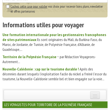
Cochez cette case pour valider
vos choix pour recevoir bons plans, newsletter
et offres partenaires
Informations utiles pour voyager
Une formation internationale pour les gestionnaires francophones
de sites patrimoniaux
Ils sont originaires du Mali, du Burkina-Faso, du
Maroc, de Jordanie, de Tunisie, de Polynésie française, d’Albanie, de
Guadeloupe,...
Territoire de la Polynésie Française
~ par Rédaction Voyageons-
Autrement...
Nouvelle-Calédonie : cap sur le tourisme durable !
Après des
décennies durant lesquels l’exploitation facile du nickel a freiné l’essor du
tourisme, la Nouvelle-Calédonie semble bel et bien engagée sur la voie...
INSCRIVEZ-VOUS | ABONNEZ-VOUS
LES VOYAGISTES POUR TERRITOIRE DE LA POLYNÉSIE FRANÇAISE