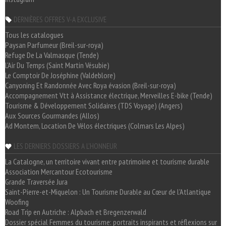
DERNIÈRES OFFRES V-A EXCLUSIVE
Tous les catalogues
Paysan Parfumeur (Breil-sur-roya)
Refuge De La Valmasque (Tende)
L'Air Du Temps (Saint Martin Vésubie)
Le Comptoir De Joséphine (Valdeblore)
Canyoning Et Randonnée Avec Roya évasion (Breil-sur-roya)
Accompagnement Vtt à Assistance électrique, Merveilles E-bike (Tende)
Tourisme & Développement Solidaires (TDS Voyage) (Angers)
Aux Sources Gourmandes (Allos)
Ad Montem, Location De Vélos électriques (Colmars Les Alpes)
LES DERNIERS DOSSIERS A L'HONNEUR
La Catalogne, un territoire vivant entre patrimoine et tourisme durable
Association Mercantour Ecotourisme
Grande Traversée Jura
Saint-Pierre-et-Miquelon : Un Tourisme Durable au Cœur de l'Atlantique
Woofing
Road Trip en Autriche : Alpbach et Bregenzerwald
Dossier spécial Femmes du tourisme: portraits inspirants et réflexions sur