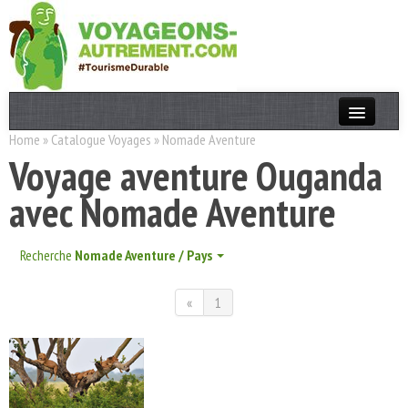
Home
»
Catalogue Voyages
»
Nomade Aventure
Actualités
Voyage aventure Ouganda
T. Responsable
avec Nomade Aventure
Destinations
Acteurs
Recherche
Nomade Aventure / Pays
Thèmes
«
1
OK