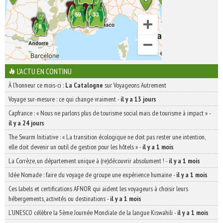
L'ACTU EN CONTINU
À l'honneur ce mois-ci :
La Catalogne
sur Voyageons Autrement
Voyage sur-mesure : ce qui change vraiment
-
il y a 13 jours
Capfrance : « Nous ne parlons plus de tourisme social mais de tourisme à impact »
-
il y a 24 jours
The Swarm Initiative : « La transition écologique ne doit pas rester une intention,
elle doit devenir un outil de gestion pour les hôtels »
-
il y a 1 mois
La Corrèze, un département unique à (re)découvrir absolument !
-
il y a 1 mois
Idée Nomade : faire du voyage de groupe une expérience humaine
-
il y a 1 mois
Ces labels et certifications AFNOR qui aident les voyageurs à choisir leurs
hébergements, activités ou destinations
-
il y a 1 mois
L’UNESCO célèbre la 5ème Journée Mondiale de la langue Kiswahili
-
il y a 1 mois