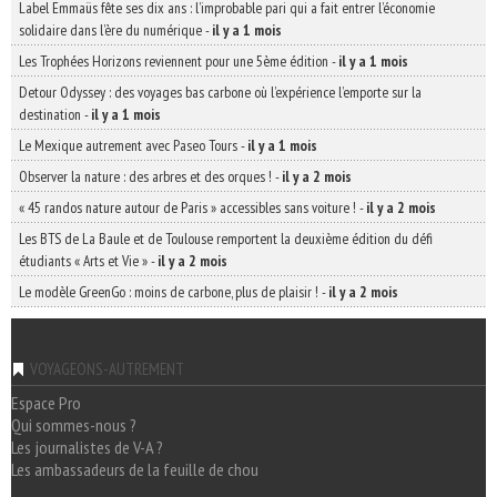
Label Emmaüs fête ses dix ans : l’improbable pari qui a fait entrer l’économie
solidaire dans l’ère du numérique
-
il y a 1 mois
Les Trophées Horizons reviennent pour une 5ème édition
-
il y a 1 mois
Detour Odyssey : des voyages bas carbone où l’expérience l’emporte sur la
destination
-
il y a 1 mois
Le Mexique autrement avec Paseo Tours
-
il y a 1 mois
Observer la nature : des arbres et des orques !
-
il y a 2 mois
« 45 randos nature autour de Paris » accessibles sans voiture !
-
il y a 2 mois
Les BTS de La Baule et de Toulouse remportent la deuxième édition du défi
étudiants « Arts et Vie »
-
il y a 2 mois
Le modèle GreenGo : moins de carbone, plus de plaisir !
-
il y a 2 mois
VOYAGEONS-AUTREMENT
Espace Pro
Qui sommes-nous ?
Les journalistes de V-A ?
Les ambassadeurs de la feuille de chou