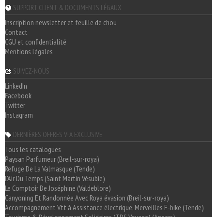
SUPPORT CLIENT & DOCUMENTS LÉGAUX
Inscription newsletter et feuille de chou
Contact
CGU et confidentialité
Mentions légales
SUIVEZ-NOUS
LinkedIn
Facebook
Twitter
Instagram
DERNIÈRES OFFRES V-A EXCLUSIVE
Tous les catalogues
Paysan Parfumeur (Breil-sur-roya)
Refuge De La Valmasque (Tende)
L'Air Du Temps (Saint Martin Vésubie)
Le Comptoir De Joséphine (Valdeblore)
Canyoning Et Randonnée Avec Roya évasion (Breil-sur-roya)
Accompagnement Vtt à Assistance électrique, Merveilles E-bike (Tende)