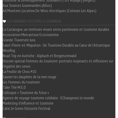
Tourisme & Développement Solidaires (TDS Voyage) (Angers)
Aux Sources Gourmandes (Allos)
Ad Montem, Location De Vélos électriques (Colmars Les Alpes)
LES DERNIERS DOSSIERS A L'HONNEUR
La Catalogne, un territoire vivant entre patrimoine et tourisme durable
Association Mercantour Ecotourisme
Grande Traversée Jura
Saint-Pierre-et-Miquelon : Un Tourisme Durable au Cœur de l'Atlantique
Woofing
Road Trip en Autriche : Alpbach et Bregenzerwald
Dossier spécial Femmes du tourisme: portraits inspirants et réflexions sur
l'égalité des sexes
La Feuille de Chou #10
Sauver les dauphins de la mer rouge
Les femmes du tourisme
Take The M.E.D
Colloque « Tourisme du futur »
Agence de voyage tourisme solidaire - EChangeons le monde
Marketing d'influence et tourisme
Calvi, le Green Orizonte Festival