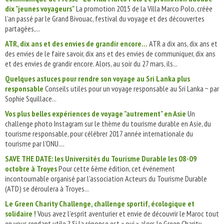
dix "jeunes voyageurs"
La promotion 2015 de la Villa Marco Polo, créée
l’an passé par le Grand Bivouac, festival du voyage et des découvertes
partagées,...
ATR, dix ans et des envies de grandir encore...
ATR a dix ans, dix ans et
des envies de le faire savoir, dix ans et des envies de communiquer, dix ans
et des envies de grandir encore. Alors, au soir du 27 mars, ils...
Quelques astuces pour rendre son voyage au Sri Lanka plus
responsable
Conseils utiles pour un voyage responsable au Sri Lanka ~ par
Sophie Squillace...
Vos plus belles expériences de voyage "autrement" en Asie
Un
challenge photo Instagram sur le thème du tourisme durable en Asie, du
tourisme responsable, pour célébrer 2017 année internationale du
tourisme par l'ONU....
SAVE THE DATE: les Universités du Tourisme Durable les 08-09
octobre à Troyes
Pour cette 6ème édition, cet événement
incontournable organisé par l'association Acteurs du Tourisme Durable
(ATD) se déroulera à Troyes...
Le Green Charity Challenge, challenge sportif, écologique et
solidaire !
Vous avez l’esprit aventurier et envie de découvrir le Maroc tout
en vous rendant utile ? Si la réponse est « oui » alors le Green Charity...