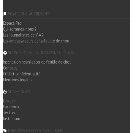
VOYAGEONS-AUTREMENT
Espace Pro
Qui sommes-nous ?
Les journalistes de V-A ?
Les ambassadeurs de la feuille de chou
SUPPORT CLIENT & DOCUMENTS LÉGAUX
Inscription newsletter et feuille de chou
Contact
CGU et confidentialité
Mentions légales
SUIVEZ-NOUS
LinkedIn
Facebook
Twitter
Instagram
DERNIÈRES OFFRES V-A EXCLUSIVE