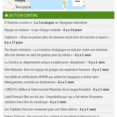
L'ACTU EN CONTINU
À l'honneur ce mois-ci :
La Catalogne
sur Voyageons Autrement
Voyage sur-mesure : ce qui change vraiment
-
il y a 16 jours
Capfrance : « Nous ne parlons plus de tourisme social mais de tourisme à impact »
-
il y a 27 jours
The Swarm Initiative : « La transition écologique ne doit pas rester une intention,
elle doit devenir un outil de gestion pour les hôtels »
-
il y a 1 mois
La Corrèze, un département unique à (re)découvrir absolument !
-
il y a 1 mois
Idée Nomade : faire du voyage de groupe une expérience humaine
-
il y a 1 mois
Ces labels et certifications AFNOR qui aident les voyageurs à choisir leurs
hébergements, activités ou destinations
-
il y a 1 mois
L’UNESCO célèbre la 5ème Journée Mondiale de la langue Kiswahili
-
il y a 1 mois
Label Emmaüs fête ses dix ans : l’improbable pari qui a fait entrer l’économie
solidaire dans l’ère du numérique
-
il y a 1 mois
Les Trophées Horizons reviennent pour une 5ème édition
-
il y a 1 mois
Detour Odyssey : des voyages bas carbone où l’expérience l’emporte sur la