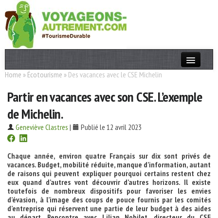
Home
»
Écotourisme
»
Des vacances avec le CSE Michelin
Actualités
Partir en vacances avec son CSE. L’exemple
T. Responsable
de Michelin.
Destinations
Geneviève Clastres
|
Publié le 12 avril 2023
Acteurs
Thèmes
Chaque année, environ quatre Français sur dix sont privés de
vacances. Budget, mobilité réduite, manque d’information, autant
de raisons qui peuvent expliquer pourquoi certains restent chez
OK
eux quand d’autres vont découvrir d’autres horizons. Il existe
toutefois de nombreux dispositifs pour favoriser les envies
d’évasion, à l’image des coups de pouce fournis par les comités
d’entreprise qui réservent une partie de leur budget à des aides
au départ. Rencontre avec Lilian Nobilet, directeur du CSE