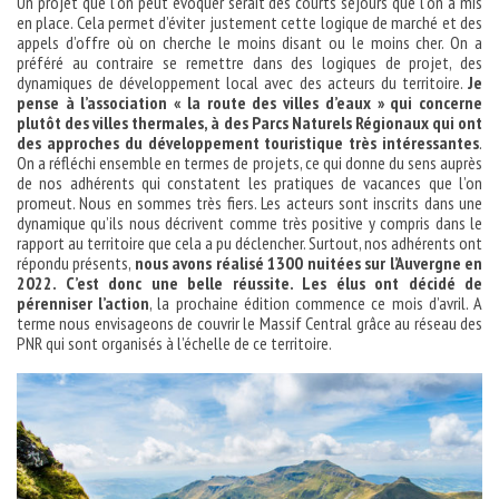
Un projet que l’on peut évoquer serait des courts séjours que l’on a mis
en place. Cela permet d’éviter justement cette logique de marché et des
appels d’offre où on cherche le moins disant ou le moins cher. On a
préféré au contraire se remettre dans des logiques de projet, des
dynamiques de développement local avec des acteurs du territoire.
Je
pense à l’association « la route des villes d’eaux » qui concerne
plutôt des villes thermales, à des Parcs Naturels Régionaux qui ont
des approches du développement touristique très intéressantes
.
On a réfléchi ensemble en termes de projets, ce qui donne du sens auprès
de nos adhérents qui constatent les pratiques de vacances que l’on
promeut. Nous en sommes très fiers. Les acteurs sont inscrits dans une
dynamique qu’ils nous décrivent comme très positive y compris dans le
rapport au territoire que cela a pu déclencher. Surtout, nos adhérents ont
répondu présents,
nous avons réalisé 1300 nuitées sur l’Auvergne en
2022. C’est donc une belle réussite. Les élus ont décidé de
pérenniser l’action
, la prochaine édition commence ce mois d’avril. A
terme nous envisageons de couvrir le Massif Central grâce au réseau des
PNR qui sont organisés à l’échelle de ce territoire.