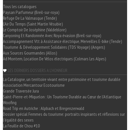
Tous les catalogues
Paysan Parfumeur (Breil-sur-roya)
Refuge De La Valmasque (Tende)
L'Air Du Temps (Saint Martin Vésubie)
Le Comptoir De Joséphine (Valdeblore)
Canyoning Et Randonnée Avec Roya évasion (Breil-sur-roya)
Accompagnement Vtt à Assistance électrique, Merveilles E-bike (Tende)
Tourisme & Développement Solidaires (TDS Voyage) (Angers)
Aux Sources Gourmandes (Allos)
Ad Montem, Location De Vélos électriques (Colmars Les Alpes)
LES DERNIERS DOSSIERS A L'HONNEUR
La Catalogne, un territoire vivant entre patrimoine et tourisme durable
Association Mercantour Ecotourisme
Grande Traversée Jura
Saint-Pierre-et-Miquelon : Un Tourisme Durable au Cœur de l'Atlantique
Woofing
Road Trip en Autriche : Alpbach et Bregenzerwald
Dossier spécial Femmes du tourisme: portraits inspirants et réflexions sur
l'égalité des sexes
La Feuille de Chou #10