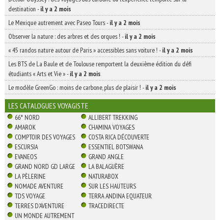
destination
-
il y a 2 mois
Le Mexique autrement avec Paseo Tours
-
il y a 2 mois
Observer la nature : des arbres et des orques !
-
il y a 2 mois
« 45 randos nature autour de Paris » accessibles sans voiture !
-
il y a 2 mois
Les BTS de La Baule et de Toulouse remportent la deuxième édition du défi
étudiants « Arts et Vie »
-
il y a 2 mois
Le modèle GreenGo : moins de carbone, plus de plaisir !
-
il y a 2 mois
LES CATALOGUES VOYAGISTE
66° NORD
ALLIBERT TREKKING
AMAROK
CHAMINA VOYAGES
COMPTOIR DES VOYAGES
COSTA RICA DÉCOUVERTE
ESCURSIA
ESSENTIEL BOTSWANA
EVANEOS
GRAND ANGLE
GRAND NORD GD LARGE
LA BALAGUÈRE
LA PÈLERINE
NATURABOX
NOMADE AVENTURE
SUR LES HAUTEURS
TDS VOYAGE
TERRA ANDINA EQUATEUR
TERRES D'AVENTURE
TRACEDIRECTE
UN MONDE AUTREMENT