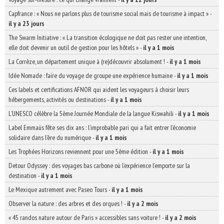
Capfrance : « Nous ne parlons plus de tourisme social mais de tourisme à impact »
-
il y a 23 jours
The Swarm Initiative : « La transition écologique ne doit pas rester une intention,
elle doit devenir un outil de gestion pour les hôtels »
-
il y a 1 mois
La Corrèze, un département unique à (re)découvrir absolument !
-
il y a 1 mois
Idée Nomade : faire du voyage de groupe une expérience humaine
-
il y a 1 mois
Ces labels et certifications AFNOR qui aident les voyageurs à choisir leurs
hébergements, activités ou destinations
-
il y a 1 mois
L’UNESCO célèbre la 5ème Journée Mondiale de la langue Kiswahili
-
il y a 1 mois
Label Emmaüs fête ses dix ans : l’improbable pari qui a fait entrer l’économie
solidaire dans l’ère du numérique
-
il y a 1 mois
Les Trophées Horizons reviennent pour une 5ème édition
-
il y a 1 mois
Detour Odyssey : des voyages bas carbone où l’expérience l’emporte sur la
destination
-
il y a 1 mois
Le Mexique autrement avec Paseo Tours
-
il y a 1 mois
Observer la nature : des arbres et des orques !
-
il y a 2 mois
« 45 randos nature autour de Paris » accessibles sans voiture !
-
il y a 2 mois