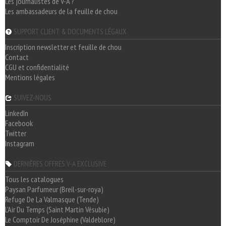
Les journalistes de V-A ?
Les ambassadeurs de la feuille de chou
SUPPORT CLIENT & DOCUMENTS LÉGAUX
Inscription newsletter et feuille de chou
Contact
CGU et confidentialité
Mentions légales
SUIVEZ-NOUS
LinkedIn
Facebook
Twitter
Instagram
DERNIÈRES OFFRES V-A EXCLUSIVE
Tous les catalogues
Paysan Parfumeur (Breil-sur-roya)
Refuge De La Valmasque (Tende)
L'Air Du Temps (Saint Martin Vésubie)
Le Comptoir De Joséphine (Valdeblore)