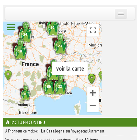
INSCRIVEZ-VOUS | ABONNEZ-VOUS
voir la carte
L'ACTU EN CONTINU
À l'honneur ce mois-ci :
La Catalogne
sur Voyageons Autrement
Voyage sur-mesure : ce qui change vraiment
-
il y a 12 jours