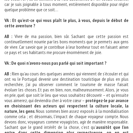
car je suis joignable à tous moment, entièrement disponible pour régler
quelque problème que ce soit…
VA : Et qu’est-ce qui vous plaît le plus, à vous, depuis le début de
cette aventure ?
AB :
Vivre de ma passion, bien sûr. Sachant que cette passion est
continuellement nourrie par les bons moments que je permets aux gens
de vivre. Car savoir que je contribue à leur bonheur tout en faisant aimer
ce pays et ses habitants me procure énormément de joie.
VA : De quoi n’avons-nous pas parlé qui soit important ?
AB :
Rien qu’au cours des quelques années qui viennent de s’écouler et qui
ont vu le Portugal devenir une destination touristique de plus en plus
recherchée, j’ai pu observer comment le tourisme de masse faisait
évoluer les choses. Et pas en bien, non, malheureusement. Alors, je vous
en prie, quel que soit le lieu que vous souhaitez découvrir – et qu’ensuite
vous aimerez, qui deviendra cher à votre cœur –
protégez-le par avance
en choisissant des acteurs qui respectent la culture locale, la
nature, les gens
. Nous sommes bien assez exposés à la mondialisation
comme cela ; et désormais, l’impact de chaque voyageur compte. Nous
devons donc, voyageurs comme voyagistes, agir de manière responsable.
Sachant que le grand intérêt de la chose, c’est qu’
aussitôt que l’on
entre dans cette dimension plus respectueuse, on en est