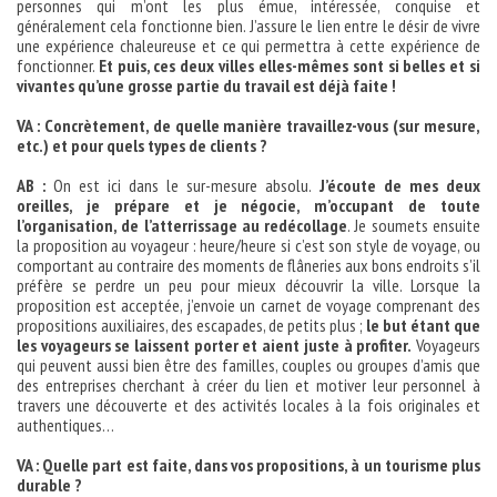
personnes qui m’ont les plus émue, intéressée, conquise et
généralement cela fonctionne bien. J’assure le lien entre le désir de vivre
une expérience chaleureuse et ce qui permettra à cette expérience de
fonctionner.
Et puis, ces deux villes elles-mêmes sont si belles et si
vivantes qu’une grosse partie du travail est déjà faite !
VA : Concrètement, de quelle manière travaillez-vous (sur mesure,
etc.) et pour quels types de clients ?
AB :
On est ici dans le sur-mesure absolu.
J’écoute de mes deux
oreilles, je prépare et je négocie, m’occupant de toute
l’organisation, de l’atterrissage au redécollage
. Je soumets ensuite
la proposition au voyageur : heure/heure si c’est son style de voyage, ou
comportant au contraire des moments de flâneries aux bons endroits s’il
préfère se perdre un peu pour mieux découvrir la ville. Lorsque la
proposition est acceptée, j’envoie un carnet de voyage comprenant des
propositions auxiliaires, des escapades, de petits plus ;
le but étant que
les voyageurs se laissent porter et aient juste à profiter.
Voyageurs
qui peuvent aussi bien être des familles, couples ou groupes d’amis que
des entreprises cherchant à créer du lien et motiver leur personnel à
travers une découverte et des activités locales à la fois originales et
authentiques…
VA : Quelle part est faite, dans vos propositions, à un tourisme plus
durable ?