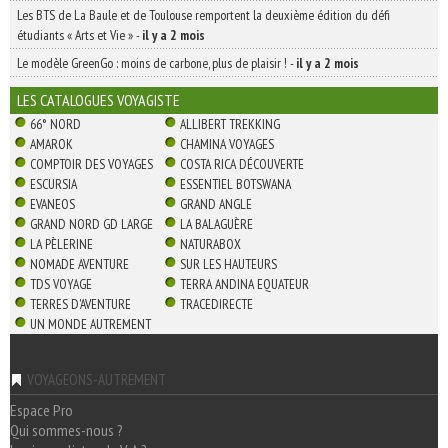
Les BTS de La Baule et de Toulouse remportent la deuxième édition du défi
étudiants « Arts et Vie »
-
il y a 2 mois
Le modèle GreenGo : moins de carbone, plus de plaisir !
-
il y a 2 mois
LES CATALOGUES VOYAGISTE
66° NORD
ALLIBERT TREKKING
AMAROK
CHAMINA VOYAGES
COMPTOIR DES VOYAGES
COSTA RICA DÉCOUVERTE
ESCURSIA
ESSENTIEL BOTSWANA
EVANEOS
GRAND ANGLE
GRAND NORD GD LARGE
LA BALAGUÈRE
LA PÈLERINE
NATURABOX
NOMADE AVENTURE
SUR LES HAUTEURS
TDS VOYAGE
TERRA ANDINA EQUATEUR
TERRES D'AVENTURE
TRACEDIRECTE
UN MONDE AUTREMENT
VOYAGEONS-AUTREMENT
Espace Pro
Qui sommes-nous ?