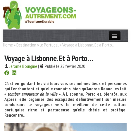
Home
»
Destination
»
le Portugal
»
Voyage à Lisbonne. Et à Porto...
Actualités
Voyage à Lisbonne. Et à Porto…
T. Responsable
Jerome Bourgine
|
Publié le 25 février 2020
Destinations
Acteurs
C’est en guidant les visiteurs vers ces mêmes lieux et personnes
qui l’enchantent et qu’elle connait si bien qu’Andrea Beaud les fait
Thèmes
«
tomber amoureux de la ville
». A Lisbonne, Porto et, bientôt, aux
Açores, elle organise des escapades définitivement sur mesure
conduisant le voyageur vers le meilleur de cette culture
OK
portugaise riche et partageuse qu’elle chérie et protège.
Rencontre…