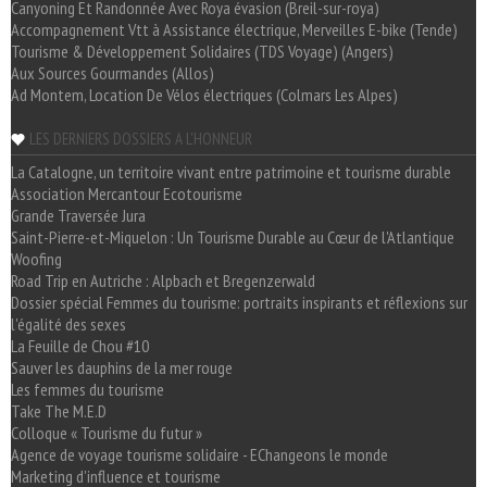
Canyoning Et Randonnée Avec Roya évasion (Breil-sur-roya)
Accompagnement Vtt à Assistance électrique, Merveilles E-bike (Tende)
Tourisme & Développement Solidaires (TDS Voyage) (Angers)
Aux Sources Gourmandes (Allos)
Ad Montem, Location De Vélos électriques (Colmars Les Alpes)
LES DERNIERS DOSSIERS A L'HONNEUR
La Catalogne, un territoire vivant entre patrimoine et tourisme durable
Association Mercantour Ecotourisme
Grande Traversée Jura
Saint-Pierre-et-Miquelon : Un Tourisme Durable au Cœur de l'Atlantique
Woofing
Road Trip en Autriche : Alpbach et Bregenzerwald
Dossier spécial Femmes du tourisme: portraits inspirants et réflexions sur
l'égalité des sexes
La Feuille de Chou #10
Sauver les dauphins de la mer rouge
Les femmes du tourisme
Take The M.E.D
Colloque « Tourisme du futur »
Agence de voyage tourisme solidaire - EChangeons le monde
Marketing d'influence et tourisme