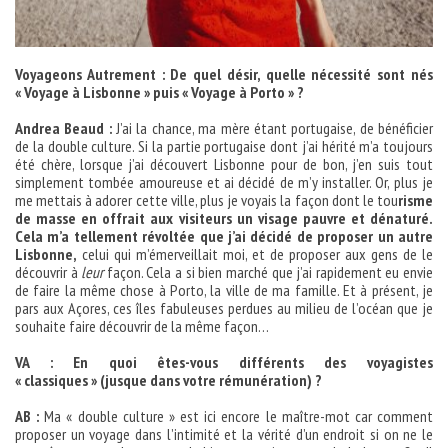
Voyageons Autrement : De quel désir, quelle nécessité sont nés
« Voyage à Lisbonne » puis « Voyage à Porto » ?
Andrea Beaud :
J’ai la chance, ma mère étant portugaise, de bénéficier
de la double culture. Si la partie portugaise dont j’ai hérité m’a toujours
été chère, lorsque j’ai découvert Lisbonne pour de bon, j’en suis tout
simplement tombée amoureuse et ai décidé de m’y installer. Or, plus je
me mettais à adorer cette ville, plus je voyais la façon dont le tou
risme
de masse en offrait aux visiteurs un visage pauvre et dénaturé.
Cela m’a tellement révoltée que j’ai décidé de proposer un autre
Lisbonne,
celui qui m’émerveillait moi, et de proposer aux gens de le
découvrir à
leur
façon. Cela a si bien marché que j’ai rapidement eu envie
de faire la même chose à Porto, la ville de ma famille. Et à présent, je
pars aux Açores, ces îles fabuleuses perdues au milieu de l’océan que je
souhaite faire découvrir de la même façon…
VA : En quoi êtes-vous différents des voyagistes
« classiques » (jusque dans votre rémunération) ?
AB :
Ma « double culture » est ici encore le maître-mot car comment
proposer un voyage dans l’intimité et la vérité d’un endroit si on ne le