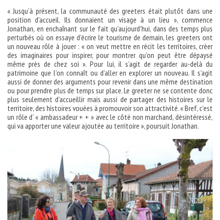
« Jusqu’à présent, la communauté des greeters était plutôt dans une
position d’accueil. Ils donnaient un visage à un lieu », commence
Jonathan, en enchaînant sur le fait qu’aujourd’hui, dans des temps plus
perturbés où on essaye d’écrire le tourisme de demain, les greeters ont
un nouveau rôle à jouer : « on veut mettre en récit les territoires, créer
des imaginaires pour inspirer, pour montrer qu’on peut être dépaysé
même près de chez soi ». Pour lui, il s’agit de regarder au-delà du
patrimoine que l’on connaît ou d’aller en explorer un nouveau. Il s’agit
aussi de donner des arguments pour revenir dans une même destination
ou pour prendre plus de temps sur place. Le greeter ne se contente donc
plus seulement d’accueillir mais aussi de partager des histoires sur le
territoire, des histoires vouées à promouvoir son attractivité. « Bref, c’est
un rôle d’ « ambassadeur + + » avec le côté non marchand, désintéressé,
qui va apporter une valeur ajoutée au territoire », poursuit Jonathan.