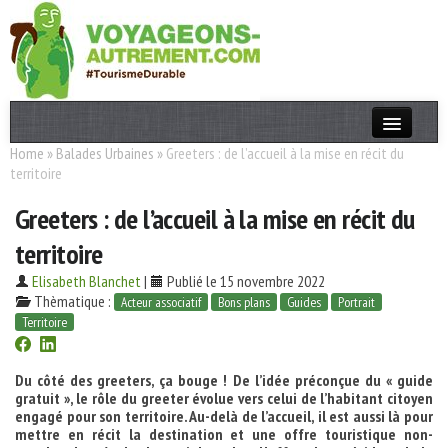
Home
»
Balades Urbaines
»
Greeters : de l’accueil à la mise en récit du
Actualités
territoire
T. Responsable
Greeters : de l’accueil à la mise en récit du
Destinations
territoire
Acteurs
Elisabeth Blanchet
|
Publié le 15 novembre 2022
Thèmatique :
Acteur associatif
Bons plans
Guides
Portrait
Thèmes
Territoire
OK
Du côté des greeters, ça bouge ! De l’idée préconçue du « guide
gratuit », le rôle du greeter évolue vers celui de l’habitant citoyen
engagé pour son territoire. Au-delà de l’accueil, il est aussi là pour
mettre en récit la destination et une offre touristique non-