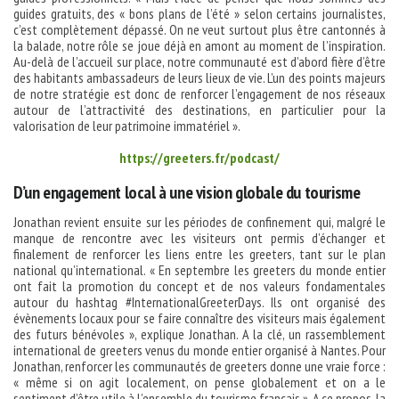
guides gratuits, des « bons plans de l’été » selon certains journalistes,
c’est complètement dépassé. On ne veut surtout plus être cantonnés à
la balade, notre rôle se joue déjà en amont au moment de l’inspiration.
Au-delà de l’accueil sur place, notre communauté est d’abord fière d’être
des habitants ambassadeurs de leurs lieux de vie. L’un des points majeurs
de notre stratégie est donc de renforcer l’engagement de nos réseaux
autour de l’attractivité des destinations, en particulier pour la
valorisation de leur patrimoine immatériel ».
https://greeters.fr/podcast/
D’un engagement local à une vision globale du tourisme
Jonathan revient ensuite sur les périodes de confinement qui, malgré le
manque de rencontre avec les visiteurs ont permis d’échanger et
finalement de renforcer les liens entre les greeters, tant sur le plan
national qu’international. « En septembre les greeters du monde entier
ont fait la promotion du concept et de nos valeurs fondamentales
autour du hashtag #InternationalGreeterDays. Ils ont organisé des
évènements locaux pour se faire connaître des visiteurs mais également
des futurs bénévoles », explique Jonathan. A la clé, un rassemblement
international de greeters venus du monde entier organisé à Nantes. Pour
Jonathan, renforcer les communautés de greeters donne une vraie force :
« même si on agit localement, on pense globalement et on a le
sentiment d’être utile à l’ensemble du tourisme français ». A ce propos, la