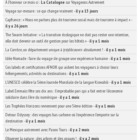
À l'honneur ce mois-ci :
La Catalogne
sur Voyageons Autrement
Voyage sur-mesure : ce qui change vraiment
-
il y a 15 jours
Capfrance : « Nous ne parlons plus de tourisme social mais de tourisme à impact »
-
il y a 26 jours
The Swarm Initiative : « La transition écologique ne doit pas rester une intention,
elle doit devenir un outil de gestion pour les hôtels »
-
il y a 1 mois
La Corrèze, un département unique à (re)découvrir absolument !
-
il y a 1 mois
Idée Nomade : faire du voyage de groupe une expérience humaine
-
il y a 1 mois
Ces labels et certifications AFNOR qui aident les voyageurs à choisir leurs
hébergements, activités ou destinations
-
il y a 1 mois
L’UNESCO célèbre la 5ème Journée Mondiale de la langue Kiswahili
-
il y a 1 mois
Label Emmaüs fête ses dix ans : l’improbable pari qui a fait entrer l’économie
solidaire dans l’ère du numérique
-
il y a 1 mois
Les Trophées Horizons reviennent pour une 5ème édition
-
il y a 1 mois
Detour Odyssey : des voyages bas carbone où l’expérience l’emporte sur la
destination
-
il y a 1 mois
Le Mexique autrement avec Paseo Tours
-
il y a 2 mois
Observer la nature : des arbres et des orques !
-
il y a 2 mois