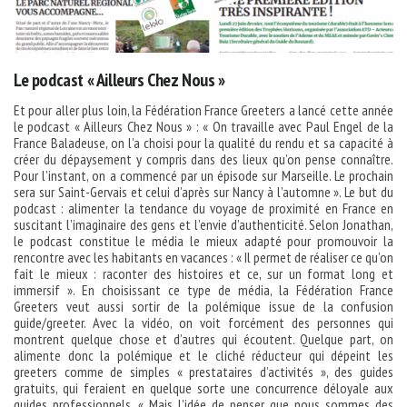
Le podcast « Ailleurs Chez Nous »
Et pour aller plus loin, la Fédération France Greeters a lancé cette année
le podcast « Ailleurs Chez Nous » : « On travaille avec Paul Engel de la
France Baladeuse, on l’a choisi pour la qualité du rendu et sa capacité à
créer du dépaysement y compris dans des lieux qu’on pense connaître.
Pour l’instant, on a commencé par un épisode sur Marseille. Le prochain
sera sur Saint-Gervais et celui d’après sur Nancy à l’automne ». Le but du
podcast : alimenter la tendance du voyage de proximité en France en
suscitant l’imaginaire des gens et l’envie d’authenticité. Selon Jonathan,
le podcast constitue le média le mieux adapté pour promouvoir la
rencontre avec les habitants en vacances : « Il permet de réaliser ce qu’on
fait le mieux : raconter des histoires et ce, sur un format long et
immersif ». En choisissant ce type de média, la Fédération France
Greeters veut aussi sortir de la polémique issue de la confusion
guide/greeter. Avec la vidéo, on voit forcément des personnes qui
montrent quelque chose et d’autres qui écoutent. Quelque part, on
alimente donc la polémique et le cliché réducteur qui dépeint les
greeters comme de simples « prestataires d’activités », des guides
gratuits, qui feraient en quelque sorte une concurrence déloyale aux
guides professionnels. « Mais l’idée de penser que nous sommes des