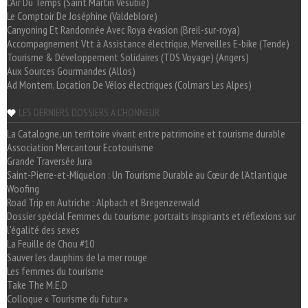
L'Air Du Temps (Saint Martin Vésubie)
Le Comptoir De Joséphine (Valdeblore)
Canyoning Et Randonnée Avec Roya évasion (Breil-sur-roya)
Accompagnement Vtt à Assistance électrique, Merveilles E-bike (Tende)
Tourisme & Développement Solidaires (TDS Voyage) (Angers)
Aux Sources Gourmandes (Allos)
Ad Montem, Location De Vélos électriques (Colmars Les Alpes)
LES DERNIERS DOSSIERS A L'HONNEUR
La Catalogne, un territoire vivant entre patrimoine et tourisme durable
Association Mercantour Ecotourisme
Grande Traversée Jura
Saint-Pierre-et-Miquelon : Un Tourisme Durable au Cœur de l'Atlantique
Woofing
Road Trip en Autriche : Alpbach et Bregenzerwald
Dossier spécial Femmes du tourisme: portraits inspirants et réflexions sur
l'égalité des sexes
La Feuille de Chou #10
Sauver les dauphins de la mer rouge
Les femmes du tourisme
Take The M.E.D
Colloque « Tourisme du futur »