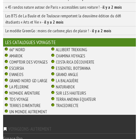
« 45 randos nature autour de Paris » accessibles sans voiture !
-
il y a 2 mois
Les BTS de La Baule et de Toulouse remportent la deuxième édition du défi
étudiants « Arts et Vie »
-
il y a 2 mois
Le modèle GreenGo : moins de carbone, plus de plaisir !
-
il y a 2 mois
LES CATALOGUES VOYAGISTE
66° NORD
ALLIBERT TREKKING
AMAROK
CHAMINA VOYAGES
COMPTOIR DES VOYAGES
COSTA RICA DÉCOUVERTE
ESCURSIA
ESSENTIEL BOTSWANA
EVANEOS
GRAND ANGLE
GRAND NORD GD LARGE
LA BALAGUÈRE
LA PÈLERINE
NATURABOX
NOMADE AVENTURE
SUR LES HAUTEURS
TDS VOYAGE
TERRA ANDINA EQUATEUR
TERRES D'AVENTURE
TRACEDIRECTE
UN MONDE AUTREMENT
VOYAGEONS-AUTREMENT
Espace Pro