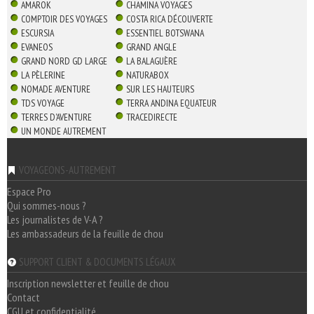
AMAROK
CHAMINA VOYAGES
COMPTOIR DES VOYAGES
COSTA RICA DÉCOUVERTE
ESCURSIA
ESSENTIEL BOTSWANA
EVANEOS
GRAND ANGLE
GRAND NORD GD LARGE
LA BALAGUÈRE
LA PÈLERINE
NATURABOX
NOMADE AVENTURE
SUR LES HAUTEURS
TDS VOYAGE
TERRA ANDINA EQUATEUR
TERRES D'AVENTURE
TRACEDIRECTE
UN MONDE AUTREMENT
VOYAGEONS-AUTREMENT
Espace Pro
Qui sommes-nous ?
Les journalistes de V-A ?
Les ambassadeurs de la feuille de chou
SUPPORT CLIENT & DOCUMENTS LÉGAUX
Inscription newsletter et feuille de chou
Contact
CGU et confidentialité