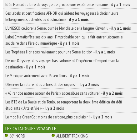
Idée Nomade : faire du voyage de groupe une expérience humaine
-
il y a 1 mois
Ces labels et certifications AFNOR qui aident les voyageurs à choisir leurs
hébergements, activités ou destinations
-
il y a 1 mois
L’UNESCO célèbre la 5ème Journée Mondiale de la langue Kiswahili
-
il y a 1 mois
Label Emmaüs fête ses dix ans : l’improbable pari qui a fait entrer l’économie
solidaire dans l’ère du numérique
-
il y a 1 mois
Les Trophées Horizons reviennent pour une 5ème édition
-
il y a 1 mois
Detour Odyssey : des voyages bas carbone où l’expérience l’emporte sur la
destination
-
il y a 1 mois
Le Mexique autrement avec Paseo Tours
-
il y a 1 mois
Observer la nature : des arbres et des orques !
-
il y a 2 mois
« 45 randos nature autour de Paris » accessibles sans voiture !
-
il y a 2 mois
Les BTS de La Baule et de Toulouse remportent la deuxième édition du défi
étudiants « Arts et Vie »
-
il y a 2 mois
Le modèle GreenGo : moins de carbone, plus de plaisir !
-
il y a 2 mois
LES CATALOGUES VOYAGISTE
66° NORD
ALLIBERT TREKKING