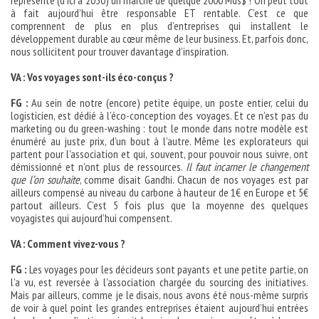
à fait aujourd’hui être responsable ET rentable. C’est ce que
comprennent de plus en plus d’entreprises qui installent le
développement durable au cœur même de leur business. Et, parfois donc,
nous sollicitent pour trouver davantage d’inspiration.
VA : Vos voyages sont-ils éco-conçus ?
FG :
Au sein de notre (encore) petite équipe, un poste entier, celui du
logisticien, est dédié à l’éco-conception des voyages. Et ce n’est pas du
marketing ou du green-washing : tout le monde dans notre modèle est
énuméré au juste prix, d’un bout à l’autre. Même les explorateurs qui
partent pour l’association et qui, souvent, pour pouvoir nous suivre, ont
démissionné et n’ont plus de ressources.
Il faut incarner le changement
que l’on souhaite
, comme disait Gandhi. Chacun de nos voyages est par
ailleurs compensé au niveau du carbone à hauteur de 1€ en Europe et 5€
partout ailleurs. C’est 5 fois plus que la moyenne des quelques
voyagistes qui aujourd’hui compensent.
VA : Comment vivez-vous ?
FG :
Les voyages pour les décideurs sont payants et une petite partie, on
l’a vu, est reversée à l’association chargée du sourcing des initiatives.
Mais par ailleurs, comme je le disais, nous avons été nous-même surpris
de voir à quel point les grandes entreprises étaient aujourd’hui entrées