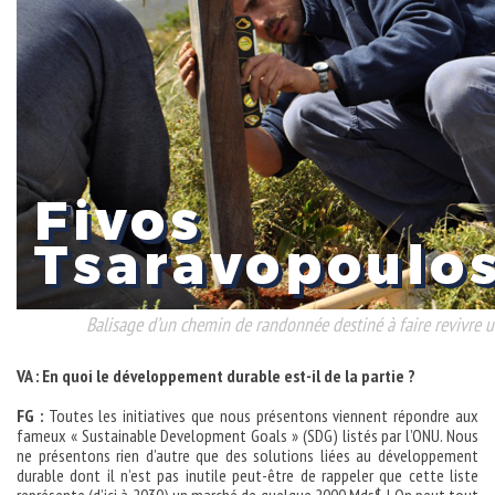
Balisage d’un chemin de randonnée destiné à faire revivre u
VA : En quoi le développement durable est-il de la partie ?
FG :
Toutes les initiatives que nous présentons viennent répondre aux
fameux « Sustainable Development Goals » (SDG) listés par l’ONU. Nous
ne présentons rien d’autre que des solutions liées au développement
durable dont il n’est pas inutile peut-être de rappeler que cette liste
représente (d’ici à 2030) un marché de quelque 2000 Mds$ ! On peut tout