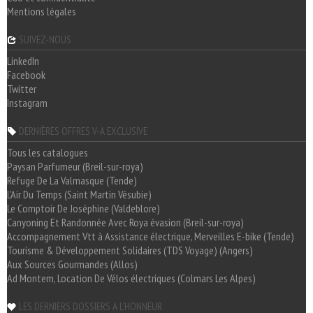
Mentions légales
SUIVEZ-NOUS
LinkedIn
Facebook
Twitter
Instagram
DERNIÈRES OFFRES V-A EXCLUSIVE
Tous les catalogues
Paysan Parfumeur (Breil-sur-roya)
Refuge De La Valmasque (Tende)
L'Air Du Temps (Saint Martin Vésubie)
Le Comptoir De Joséphine (Valdeblore)
Canyoning Et Randonnée Avec Roya évasion (Breil-sur-roya)
Accompagnement Vtt à Assistance électrique, Merveilles E-bike (Tende)
Tourisme & Développement Solidaires (TDS Voyage) (Angers)
Aux Sources Gourmandes (Allos)
Ad Montem, Location De Vélos électriques (Colmars Les Alpes)
LES DERNIERS DOSSIERS A L'HONNEUR