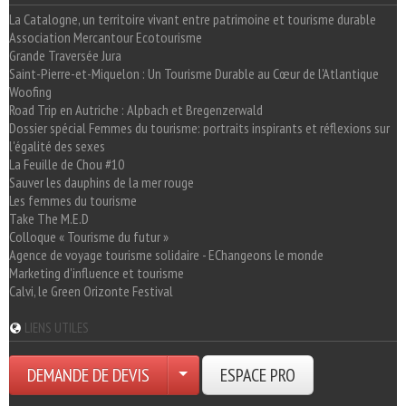
La Catalogne, un territoire vivant entre patrimoine et tourisme durable
Association Mercantour Ecotourisme
Grande Traversée Jura
Saint-Pierre-et-Miquelon : Un Tourisme Durable au Cœur de l'Atlantique
Woofing
Road Trip en Autriche : Alpbach et Bregenzerwald
Dossier spécial Femmes du tourisme: portraits inspirants et réflexions sur
l'égalité des sexes
La Feuille de Chou #10
Sauver les dauphins de la mer rouge
Les femmes du tourisme
Take The M.E.D
Colloque « Tourisme du futur »
Agence de voyage tourisme solidaire - EChangeons le monde
Marketing d'influence et tourisme
Calvi, le Green Orizonte Festival
LIENS UTILES
DEMANDE DE DEVIS
ESPACE PRO