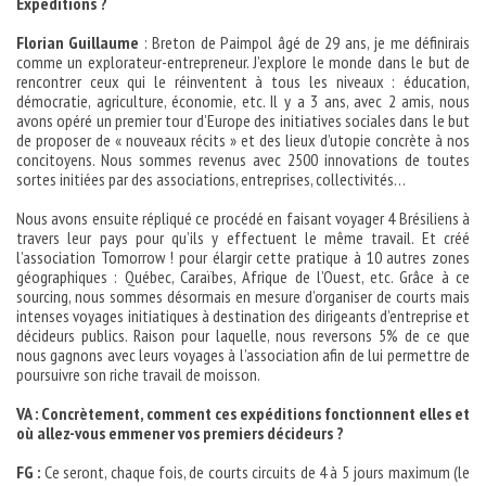
Expeditions ?
Florian Guillaume
: Breton de Paimpol âgé de 29 ans, je me définirais
comme un explorateur-entrepreneur. J’explore le monde dans le but de
rencontrer ceux qui le réinventent à tous les niveaux : éducation,
démocratie, agriculture, économie, etc. Il y a 3 ans, avec 2 amis, nous
avons opéré un premier tour d’Europe des initiatives sociales dans le but
de proposer de « nouveaux récits » et des lieux d’utopie concrète à nos
concitoyens. Nous sommes revenus avec 2500 innovations de toutes
sortes initiées par des associations, entreprises, collectivités…
Nous avons ensuite répliqué ce procédé en faisant voyager 4 Brésiliens à
travers leur pays pour qu’ils y effectuent le même travail. Et créé
l’association Tomorrow ! pour élargir cette pratique à 10 autres zones
géographiques : Québec, Caraïbes, Afrique de l’Ouest, etc. Grâce à ce
sourcing, nous sommes désormais en mesure d’organiser de courts mais
intenses voyages initiatiques à destination des dirigeants d’entreprise et
décideurs publics. Raison pour laquelle, nous reversons 5% de ce que
nous gagnons avec leurs voyages à l’association afin de lui permettre de
poursuivre son riche travail de moisson.
VA : Concrètement, comment ces expéditions fonctionnent elles et
où allez-vous emmener vos premiers décideurs ?
FG :
Ce seront, chaque fois, de courts circuits de 4 à 5 jours maximum (le