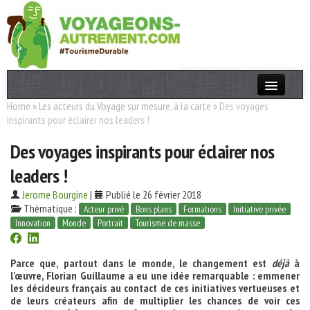
Home
»
Les acteurs du Voyage sur mesure, à la carte
»
Des voyages
Actualités
inspirants pour éclairer nos leaders !
T. Responsable
Des voyages inspirants pour éclairer nos
Destinations
leaders !
Acteurs
Jerome Bourgine
|
Publié le 26 février 2018
Thèmatique :
Acteur privé
Bons plans
Formations
Initiative privée
Thèmes
Innovation
Monde
Portrait
Tourisme de masse
OK
Parce que, partout dans le monde, le changement est
déjà
à
l’œuvre, Florian Guillaume a eu une idée remarquable : emmener
les décideurs français au contact de ces initiatives vertueuses et
de leurs créateurs afin de multiplier les chances de voir ces