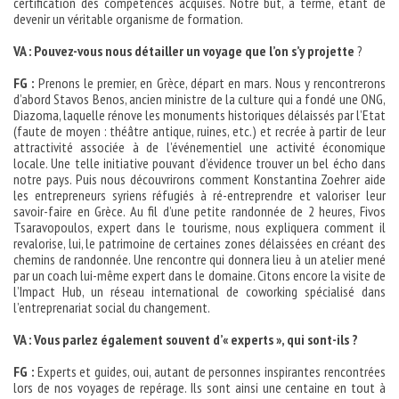
certification des compétences acquises. Notre but, à terme, étant de
devenir un véritable organisme de formation.
VA : Pouvez-vous nous détailler un voyage que l’on s’y projette
?
FG :
Prenons le premier, en Grèce, départ en mars. Nous y rencontrerons
d’abord Stavos Benos, ancien ministre de la culture qui a fondé une ONG,
Diazoma, laquelle rénove les monuments historiques délaissés par l’Etat
(faute de moyen : théâtre antique, ruines, etc.) et recrée à partir de leur
attractivité associée à de l’événementiel une activité économique
locale. Une telle initiative pouvant d’évidence trouver un bel écho dans
notre pays. Puis nous découvrirons comment Konstantina Zoehrer aide
les entrepreneurs syriens réfugiés à ré-entreprendre et valoriser leur
savoir-faire en Grèce. Au fil d’une petite randonnée de 2 heures, Fivos
Tsaravopoulos, expert dans le tourisme, nous expliquera comment il
revalorise, lui, le patrimoine de certaines zones délaissées en créant des
chemins de randonnée. Une rencontre qui donnera lieu à un atelier mené
par un coach lui-même expert dans le domaine. Citons encore la visite de
l’Impact Hub, un réseau international de coworking spécialisé dans
l’entreprenariat social du changement.
VA : Vous parlez également souvent d’« experts », qui sont-ils ?
FG :
Experts et guides, oui, autant de personnes inspirantes rencontrées
lors de nos voyages de repérage. Ils sont ainsi une centaine en tout à