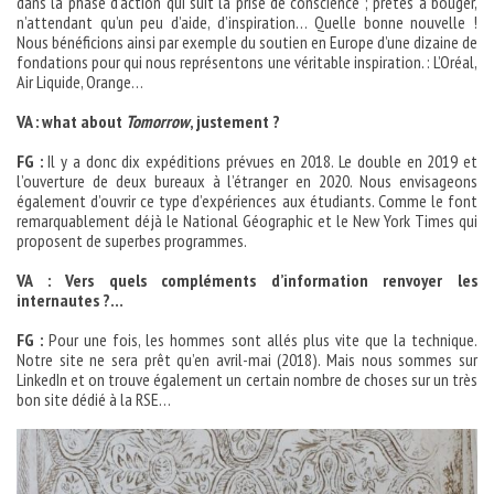
dans la phase d’action qui suit la prise de conscience ; prêtes à bouger,
n’attendant qu’un peu d’aide, d’inspiration… Quelle bonne nouvelle !
Nous bénéficions ainsi par exemple du soutien en Europe d’une dizaine de
fondations pour qui nous représentons une véritable inspiration. : L’Oréal,
Air Liquide, Orange…
VA : what about
Tomorrow
, justement ?
FG :
Il y a donc dix expéditions prévues en 2018. Le double en 2019 et
l’ouverture de deux bureaux à l’étranger en 2020. Nous envisageons
également d’ouvrir ce type d’expériences aux étudiants. Comme le font
remarquablement déjà le National Géographic et le New York Times qui
proposent de superbes programmes.
VA : Vers quels compléments d’information renvoyer les
internautes ?…
FG :
Pour une fois, les hommes sont allés plus vite que la technique.
Notre site ne sera prêt qu’en avril-mai (2018). Mais nous sommes sur
LinkedIn et on trouve également un certain nombre de choses sur un très
bon site dédié à la RSE…