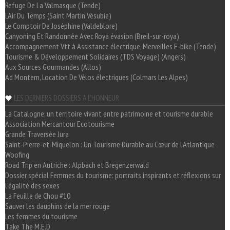
Refuge De La Valmasque (Tende)
L'Air Du Temps (Saint Martin Vésubie)
Le Comptoir De Joséphine (Valdeblore)
Canyoning Et Randonnée Avec Roya évasion (Breil-sur-roya)
Accompagnement Vtt à Assistance électrique, Merveilles E-bike (Tende)
Tourisme & Développement Solidaires (TDS Voyage) (Angers)
Aux Sources Gourmandes (Allos)
Ad Montem, Location De Vélos électriques (Colmars Les Alpes)
LES DERNIERS DOSSIERS A L'HONNEUR
La Catalogne, un territoire vivant entre patrimoine et tourisme durable
Association Mercantour Ecotourisme
Grande Traversée Jura
Saint-Pierre-et-Miquelon : Un Tourisme Durable au Cœur de l'Atlantique
Woofing
Road Trip en Autriche : Alpbach et Bregenzerwald
Dossier spécial Femmes du tourisme: portraits inspirants et réflexions sur
l'égalité des sexes
La Feuille de Chou #10
Sauver les dauphins de la mer rouge
Les femmes du tourisme
Take The M.E.D