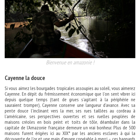
Bienvenue en amazonie !
Cayenne la douce
Si vous aimez les bourgades tropicales assoupies au soleil, vous aimerez
Cayenne. En dépit du frémissement économique que l’on sent vibrer ici
depuis quelque temps (tant de grues s’agitant à la périphérie ne
sauraient tromper), Cayenne conserve une langueur d’avance. Avec sa
pente douce l’inclinant vers la mer, ses rues taillées au cordeau à
l’américaine, ses perspectives ouvertes et ses ruelles peuplées de
maisons créoles en bois peint et toits de tôle, déambuler dans la
capitale de l’Amazonie française demeure un vrai bonheur. Plus de 500
maisons furent érigées ici au XIX° par les anciens esclaves à qui la
découverte de l’or et une main d’œuvre corvéable à merci – ces bagnards