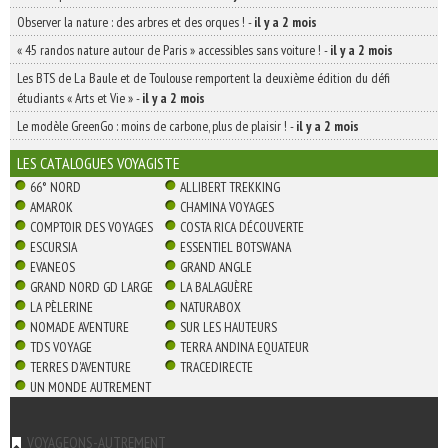
Observer la nature : des arbres et des orques !
-
il y a 2 mois
« 45 randos nature autour de Paris » accessibles sans voiture !
-
il y a 2 mois
Les BTS de La Baule et de Toulouse remportent la deuxième édition du défi
étudiants « Arts et Vie »
-
il y a 2 mois
Le modèle GreenGo : moins de carbone, plus de plaisir !
-
il y a 2 mois
LES CATALOGUES VOYAGISTE
66° NORD
ALLIBERT TREKKING
AMAROK
CHAMINA VOYAGES
COMPTOIR DES VOYAGES
COSTA RICA DÉCOUVERTE
ESCURSIA
ESSENTIEL BOTSWANA
EVANEOS
GRAND ANGLE
GRAND NORD GD LARGE
LA BALAGUÈRE
LA PÈLERINE
NATURABOX
NOMADE AVENTURE
SUR LES HAUTEURS
TDS VOYAGE
TERRA ANDINA EQUATEUR
TERRES D'AVENTURE
TRACEDIRECTE
UN MONDE AUTREMENT
VOYAGEONS-AUTREMENT