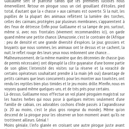
Guillaume sert le planteur tandis que les premières lucioles nous
émerveillent. Retour en pirogue sous un ciel grouillant d’étoiles, pied
total, d’autant que la « chasse » aux caïmans est ouverte. Si la nuit, les
pupilles de la plupart des animaux reflètent la lumière des torches,
celles des caïmans, protégées par plusieurs membranes, s’apparentent à
des feux de détresse. Enfin pour Guillaume et sa lampe de pro, surtout,
même si, avec nos frontales (vivement recommandées ici), on garde
quand même une petite chance. L’Amazonie, c’est le contraire de l’Afrique
: peu de densité et une grande diversité d’espèces. Le jour, grossiers et
bruyants que nous sommes, les animaux ont le dessus et se cachent, la
nuit, le reflet rouge des leurs yeux nous redonnent une chance…
Malheureusement, de la même manière que des décennies de chasse (pas
de permis nécessaire) ont dépeuplé la côte guyanaise d’une bonne partie
de son gibier, l’intensité des visites sur la réserve et la voracité de
certains opérateurs souhaitant prendre à la main (eh oui) davantage de
petits caïmans que leurs concurrents pour les montrer aux touristes, ont
rendu les reptiles bien plus timides et le jeu moins drôle. M’enfin, nous en
voyons quand même quelques-uns, et de très près pour certains.
Là-dessus, Guillaume nous effectue un vol plané piroguien magistral sur
les hautes herbes qui nous pose à quelques mètres seulement d’une
famille de cabiais, ces adorables cochons d’Inde passés à l’agrandisseur
(x 20 au moins, c’est le plus gros rongeur du monde). Même qu’on
descend de la pirogue pour les observer un bon moment avant qu’ils ne
trottinent ailleurs. Génial !
Moins géniale, l’info glanée en croisant une autre pirogue juste avant