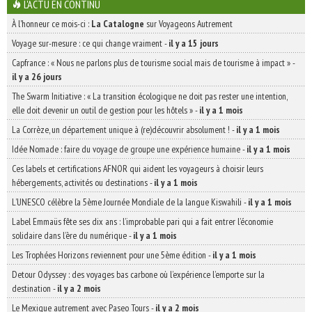
L'ACTU EN CONTINU
À l'honneur ce mois-ci :
La Catalogne
sur Voyageons Autrement
Voyage sur-mesure : ce qui change vraiment
-
il y a 15 jours
Capfrance : « Nous ne parlons plus de tourisme social mais de tourisme à impact »
-
il y a 26 jours
The Swarm Initiative : « La transition écologique ne doit pas rester une intention,
elle doit devenir un outil de gestion pour les hôtels »
-
il y a 1 mois
La Corrèze, un département unique à (re)découvrir absolument !
-
il y a 1 mois
Idée Nomade : faire du voyage de groupe une expérience humaine
-
il y a 1 mois
Ces labels et certifications AFNOR qui aident les voyageurs à choisir leurs
hébergements, activités ou destinations
-
il y a 1 mois
L’UNESCO célèbre la 5ème Journée Mondiale de la langue Kiswahili
-
il y a 1 mois
Label Emmaüs fête ses dix ans : l’improbable pari qui a fait entrer l’économie
solidaire dans l’ère du numérique
-
il y a 1 mois
Les Trophées Horizons reviennent pour une 5ème édition
-
il y a 1 mois
Detour Odyssey : des voyages bas carbone où l’expérience l’emporte sur la
destination
-
il y a 2 mois
Le Mexique autrement avec Paseo Tours
-
il y a 2 mois