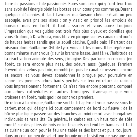
terre de passions et de passionnés. Rares sont ceux qui y font leur trou
sans avoir de l’énergie plein les bottes et un cœur gros comme ça. Durant
quelques décennies, il faut l’avouer, ma Guyane chérie s’était un peu
assoupie, avait pris ses aises ; on y visait en priorité les emplois de
bureaux, mais en forêt, il faut a-ssu-rer et vous aurez toujours
l’impression que vos guides ont trois fois plus d’yeux et d’oreilles que
vous. Or donc, à Kaw Roura, vous filez en pirogue sur les canaux entourés
de hautes herbes tandis que le soleil décline. Quelle paix ! Partout des
oiseaux dont Guillaume-Œil de Lynx vous dit les noms. Il les repère une
bonne minute avant vous (« sur la branche basse, lààààà »), l’habitude et
la réactivation animale des sens, j’imagine. Des parfums in-con-nus (en
forêt, ce sera encore plus net), des odeurs aussi (quelques fermiers
élèvent des zébus pas loin, mmmhh) et puis le canal se resserre, encore
et encore, et vous devez abandonner la pirogue pour poursuivre en
canoë. Les premiers arbres hauts perchés sur leur entrelacs de racines
vous impressionnent fortement. Ce n’est rien encore pourtant, comparé
aux arbres cathédrales et autres fromagers titanesques que vous
croiserez en forêt, mais quoi : ce sont vos premiers.
De retour à la pirogue, Guillaume sort le kit apéro et vous passez sous le
carbet, mot qui désigne ici tout campement de bord du fleuve : de la
bâche plastique passée sur des branches au mini resort avec bungalows
individuels et vrais lits. En général, le carbet est un haut toit de tôle
monté sur des piliers de bois entre lesquels on tend les hamacs et fait
sa cuisine : un coin pour le feu, une table et des bancs et puis, toujours,
dans un coin, un peu de sel et une bougie pour le visiteur de passage : un