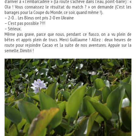
d’arriver à « l’embarcadère » (la route s’achève dans l’eau, point-barre) : «
Ola ! Vous connaissez le résultat du match ? » on demande (C’est les
barrages pour la Coupe du Monde, ce soir, quand même !).
– 2-0… Les Bleus ont pris 2-0 en Ukraine
– C’est pas possible ?!!!
– Sérieux.
Même pas grave, parce que nous, pendant ce fiasco, on a vu plein de
bêtes et appris plein de trucs. Merci Guillaume ! Allez : deux heures de
route pour rejoindre Cacao et la suite de nos aventures. Appuie sur la
semelle, Dimitri !