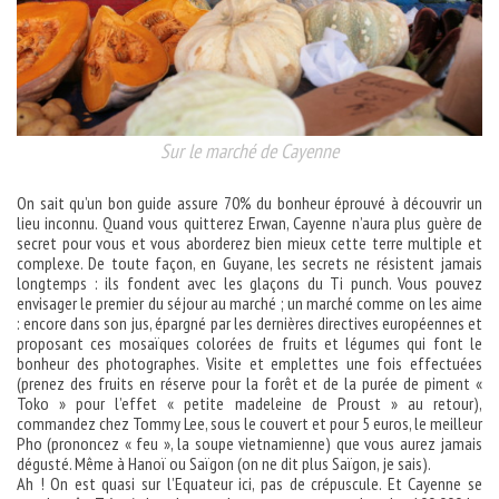
Sur le marché de Cayenne
On sait qu’un bon guide assure 70% du bonheur éprouvé à découvrir un
lieu inconnu. Quand vous quitterez Erwan, Cayenne n’aura plus guère de
secret pour vous et vous aborderez bien mieux cette terre multiple et
complexe. De toute façon, en Guyane, les secrets ne résistent jamais
longtemps : ils fondent avec les glaçons du Ti punch. Vous pouvez
envisager le premier du séjour au marché ; un marché comme on les aime
: encore dans son jus, épargné par les dernières directives européennes et
proposant ces mosaïques colorées de fruits et légumes qui font le
bonheur des photographes. Visite et emplettes une fois effectuées
(prenez des fruits en réserve pour la forêt et de la purée de piment «
Toko » pour l’effet « petite madeleine de Proust » au retour),
commandez chez Tommy Lee, sous le couvert et pour 5 euros, le meilleur
Pho (prononcez « feu », la soupe vietnamienne) que vous aurez jamais
dégusté. Même à Hanoï ou Saïgon (on ne dit plus Saïgon, je sais).
Ah ! On est quasi sur l’Equateur ici, pas de crépuscule. Et Cayenne se