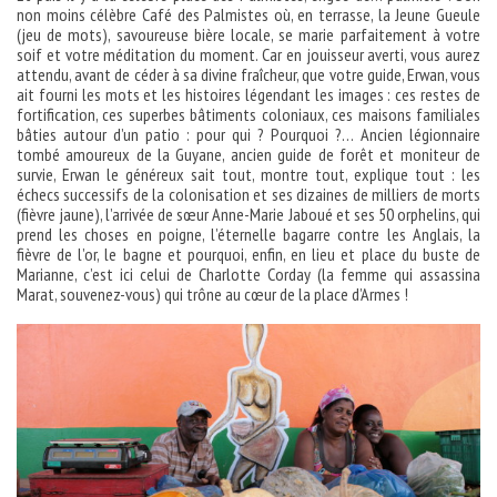
non moins célèbre Café des Palmistes où, en terrasse, la Jeune Gueule
(jeu de mots), savoureuse bière locale, se marie parfaitement à votre
soif et votre méditation du moment. Car en jouisseur averti, vous aurez
attendu, avant de céder à sa divine fraîcheur, que votre guide, Erwan, vous
ait fourni les mots et les histoires légendant les images : ces restes de
fortification, ces superbes bâtiments coloniaux, ces maisons familiales
bâties autour d’un patio : pour qui ? Pourquoi ?… Ancien légionnaire
tombé amoureux de la Guyane, ancien guide de forêt et moniteur de
survie, Erwan le généreux sait tout, montre tout, explique tout : les
échecs successifs de la colonisation et ses dizaines de milliers de morts
(fièvre jaune), l’arrivée de sœur Anne-Marie Jaboué et ses 50 orphelins, qui
prend les choses en poigne, l’éternelle bagarre contre les Anglais, la
fièvre de l’or, le bagne et pourquoi, enfin, en lieu et place du buste de
Marianne, c’est ici celui de Charlotte Corday (la femme qui assassina
Marat, souvenez-vous) qui trône au cœur de la place d’Armes !