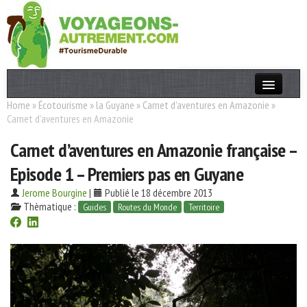
Home
»
Écotourisme
»
la Guyane
»
Carnet d’aventures en Amazonie
»
Actualités
Carnet d’aventures en Amazonie
T. Responsable
Carnet d’aventures en Amazonie française –
Destinations
Episode 1 – Premiers pas en Guyane
Acteurs
Jerome Bourgine
|
Publié le 18 décembre 2013
Thèmatique :
Guides
Routes du Monde
Territoire
Thèmes
OK