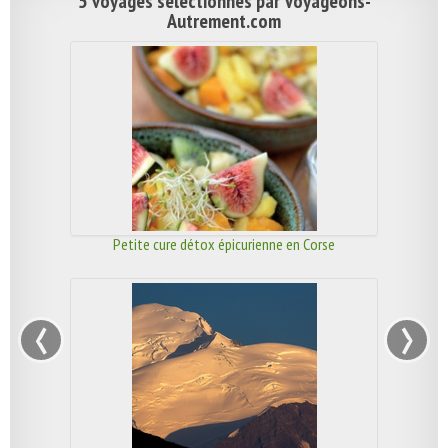
5 voyages sélectionnés par Voyageons-
Autrement.com
Petite cure détox épicurienne en Corse
‹
›