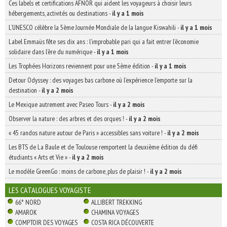
Ces labels et certifications AFNOR qui aident les voyageurs à choisir leurs
hébergements, activités ou destinations
-
il y a 1 mois
L’UNESCO célèbre la 5ème Journée Mondiale de la langue Kiswahili
-
il y a 1 mois
Label Emmaüs fête ses dix ans : l’improbable pari qui a fait entrer l’économie
solidaire dans l’ère du numérique
-
il y a 1 mois
Les Trophées Horizons reviennent pour une 5ème édition
-
il y a 1 mois
Detour Odyssey : des voyages bas carbone où l’expérience l’emporte sur la
destination
-
il y a 2 mois
Le Mexique autrement avec Paseo Tours
-
il y a 2 mois
Observer la nature : des arbres et des orques !
-
il y a 2 mois
« 45 randos nature autour de Paris » accessibles sans voiture !
-
il y a 2 mois
Les BTS de La Baule et de Toulouse remportent la deuxième édition du défi
étudiants « Arts et Vie »
-
il y a 2 mois
Le modèle GreenGo : moins de carbone, plus de plaisir !
-
il y a 2 mois
LES CATALOGUES VOYAGISTE
66° NORD
ALLIBERT TREKKING
AMAROK
CHAMINA VOYAGES
COMPTOIR DES VOYAGES
COSTA RICA DÉCOUVERTE