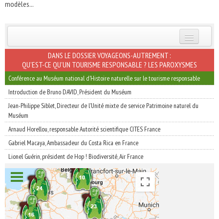
modèles...
INSCRIVEZ-VOUS | ABONNEZ-VOUS
DANS LE DOSSIER VOYAGEONS-AUTREMENT :
QU’EST-CE QU’UN TOURISME RESPONSABLE ? LES PAROXYSMES
Conférence au Muséum national d'Histoire naturelle sur le tourisme responsable
Introduction de Bruno DAVID, Président du Muséum
Jean-Philippe Siblet, Directeur de l'Unité mixte de service Patrimoine naturel du
Muséum
Arnaud Horellou, responsable Autorité scientifique CITES France
Gabriel Macaya, Ambassadeur du Costa Rica en France
Lionel Guérin, président de Hop ! Biodiversité, Air France