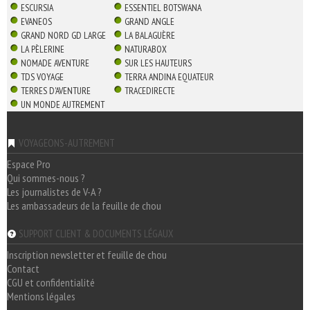
ESCURSIA
ESSENTIEL BOTSWANA
EVANEOS
GRAND ANGLE
GRAND NORD GD LARGE
LA BALAGUÈRE
LA PÈLERINE
NATURABOX
NOMADE AVENTURE
SUR LES HAUTEURS
TDS VOYAGE
TERRA ANDINA EQUATEUR
TERRES D'AVENTURE
TRACEDIRECTE
UN MONDE AUTREMENT
VOYAGEONS-AUTREMENT
Espace Pro
Qui sommes-nous ?
Les journalistes de V-A ?
Les ambassadeurs de la feuille de chou
SUPPORT CLIENT & DOCUMENTS LÉGAUX
Inscription newsletter et feuille de chou
Contact
CGU et confidentialité
Mentions légales