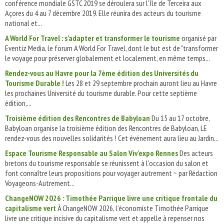
conférence mondiale GSTC 2019 se déroulera sur l'Île de Terceira aux
Açores du 4 au 7 décembre 2019. Elle réunira des acteurs du tourisme
national et...
A World For Travel : s’adapter et transformer le tourisme
organisé par
Eventiz Media, le forum A World For Travel, dont le but est de "transformer
le voyage pour préserver globalement et localement, en même temps...
Rendez-vous au Havre pour la 7ème édition des Universités du
Tourisme Durable !
Les 28 et 29 septembre prochain auront lieu au Havre
les prochaines Université du tourisme durable. Pour cette septième
édition,...
Troisième édition des Rencontres de Babyloan
Du 15 au 17 octobre,
Babyloan organise la troisième édition des Rencontres de Babyloan, LE
rendez-vous des nouvelles solidarités ! Cet événement aura lieu au Jardin...
Espace Tourisme Responsable au Salon Viv'expo Rennes
Des acteurs
bretons du tourisme responsable se réunissent à l'occasion du salon et
font connaître leurs propositions pour voyager autrement ~ par Rédaction
Voyageons-Autrement...
ChangeNOW 2026 : Timothée Parrique livre une critique frontale du
capitalisme vert
À ChangeNOW 2026, l’économiste Timothée Parrique
livre une critique incisive du capitalisme vert et appelle à repenser nos