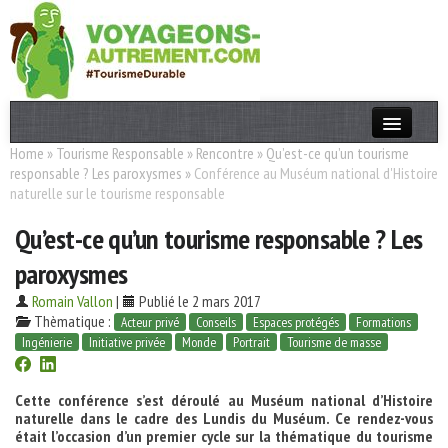
Home
»
Tourisme Responsable
»
Rencontre
»
Qu’est-ce qu’un tourisme
Actualités
responsable ? Les paroxysmes
»
Conférence au Muséum national d'Histoire
naturelle sur le tourisme responsable
T. Responsable
Qu’est-ce qu’un tourisme responsable ? Les
Destinations
paroxysmes
Acteurs
Romain Vallon
|
Publié le 2 mars 2017
Thèmes
Thèmatique :
Acteur privé
Conseils
Espaces protégés
Formations
Ingénierie
Initiative privée
Monde
Portrait
Tourisme de masse
OK
Cette conférence s’est déroulé au Muséum national d’Histoire
naturelle dans le cadre des Lundis du Muséum. Ce rendez-vous
était l’occasion d’un premier cycle sur la thématique du tourisme