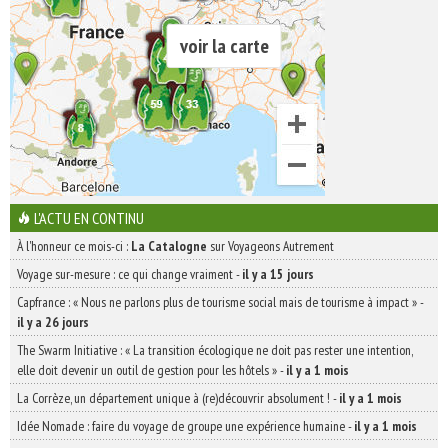
voir la carte
L'ACTU EN CONTINU
À l'honneur ce mois-ci :
La Catalogne
sur Voyageons Autrement
Voyage sur-mesure : ce qui change vraiment
-
il y a 15 jours
Capfrance : « Nous ne parlons plus de tourisme social mais de tourisme à impact »
-
il y a 26 jours
The Swarm Initiative : « La transition écologique ne doit pas rester une intention,
elle doit devenir un outil de gestion pour les hôtels »
-
il y a 1 mois
La Corrèze, un département unique à (re)découvrir absolument !
-
il y a 1 mois
Idée Nomade : faire du voyage de groupe une expérience humaine
-
il y a 1 mois