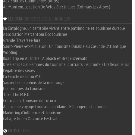
Aux Sources Gourmandes (Allos)
Ad Montem, Location De Vélos électriques (Colmars Les Alpes)
LES DERNIERS DOSSIERS A L'HONNEUR
La Catalogne, un territoire vivant entre patrimoine et tourisme durable
Association Mercantour Ecotourisme
Grande Traversée Jura
Saint-Pierre-et-Miquelon : Un Tourisme Durable au Cœur de l'Atlantique
Woofing
Road Trip en Autriche : Alpbach et Bregenzerwald
Dossier spécial Femmes du tourisme: portraits inspirants et réflexions sur
l'égalité des sexes
La Feuille de Chou #10
Sauver les dauphins de la mer rouge
Les femmes du tourisme
Take The M.E.D
Colloque « Tourisme du futur »
Agence de voyage tourisme solidaire - EChangeons le monde
Marketing d'influence et tourisme
Calvi, le Green Orizonte Festival
LIENS UTILES