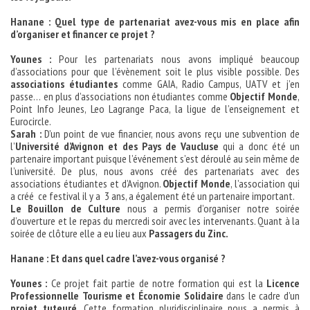
Hanane : Quel type de partenariat avez-vous mis en place afin
d’organiser et financer ce projet ?
Younes :
Pour les partenariats nous avons impliqué beaucoup
d’associations pour que l’évènement soit le plus visible possible. Des
associations étudiantes
comme GAIA, Radio Campus, UATV et j’en
passe… en plus d’associations non étudiantes comme
Objectif Monde
,
Point Info Jeunes, Leo Lagrange Paca, la ligue de l’enseignement et
Eurocircle.
Sarah :
D’un point de vue financier, nous avons reçu une subvention de
l’
Université d’Avignon et des Pays de Vaucluse
qui a donc été un
partenaire important puisque l’événement s’est déroulé au sein même de
l’université. De plus, nous avons créé des partenariats avec des
associations étudiantes et d’Avignon.
Objectif Monde
, l’association qui
a créé ce festival il y a 3 ans, a également été un partenaire important.
Le Bouillon de Culture
nous a permis d’organiser notre soirée
d’ouverture et le repas du mercredi soir avec les intervenants. Quant à la
soirée de clôture elle a eu lieu aux
Passagers du Zinc.
Hanane : Et dans quel cadre l’avez-vous organisé ?
Younes :
Ce projet fait partie de notre formation qui est la
Licence
Professionnelle Tourisme et Économie Solidaire
dans le cadre d’un
projet tuteuré
. Cette formation pluridisciplinaire nous a permis à