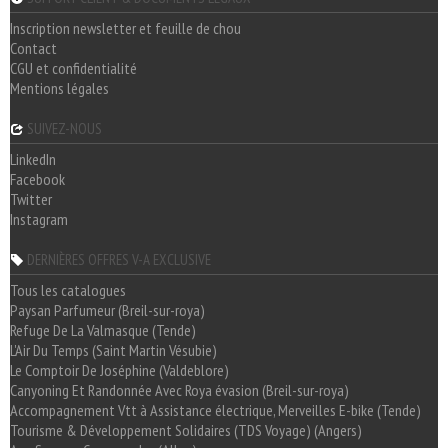
Inscription newsletter et feuille de chou
Contact
CGU et confidentialité
Mentions légales
SUIVEZ-NOUS
LinkedIn
Facebook
Twitter
Instagram
DERNIÈRES OFFRES V-A EXCLUSIVE
Tous les catalogues
Paysan Parfumeur (Breil-sur-roya)
Refuge De La Valmasque (Tende)
L'Air Du Temps (Saint Martin Vésubie)
Le Comptoir De Joséphine (Valdeblore)
Canyoning Et Randonnée Avec Roya évasion (Breil-sur-roya)
Accompagnement Vtt à Assistance électrique, Merveilles E-bike (Tende)
Tourisme & Développement Solidaires (TDS Voyage) (Angers)