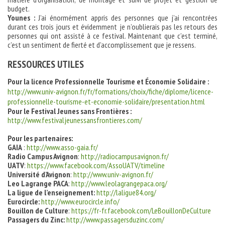
budget.
Younes :
J’ai énormément appris des personnes que j’ai rencontrées
durant ces trois jours et évidemment je n’oublierais pas les retours des
personnes qui ont assisté à ce festival. Maintenant que c’est terminé,
c’est un sentiment de fierté et d’accomplissement que je ressens.
RESSOURCES UTILES
Pour la licence Professionnelle Tourisme et Économie Solidaire :
http://www.univ-avignon.fr/fr/formations/choix/fiche/diplome/licence-
professionnelle-tourisme-et-economie-solidaire/presentation.html
Pour le Festival Jeunes sans Frontières :
http://www.festivaljeunessansfrontieres.com/
Pour les partenaires:
GAIA
:
http://www.asso-gaia.fr/
Radio Campus Avignon
:
http://radiocampusavignon.fr/
UATV
:
https://www.facebook.com/AssoUATV/timeline
Université d’Avignon
:
http://www.univ-avignon.fr/
Leo Lagrange PACA
:
http://www.leolagrangepaca.org/
La ligue de l’enseignement:
http://laligue84.org/
Eurocircle:
http://www.eurocircle.info/
Bouillon de Culture
:
https://fr-fr.facebook.com/LeBouillonDeCulture
Passagers du Zinc:
http://www.passagersduzinc.com/