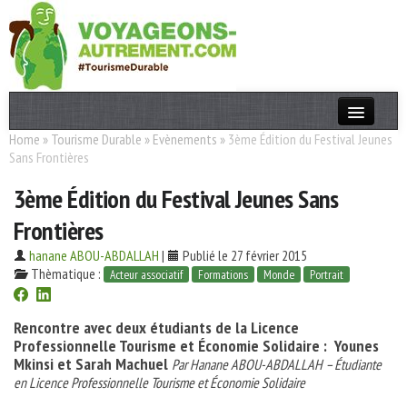
Home
»
Tourisme Durable
»
Evènements
»
3ème Édition du Festival Jeunes
Actualités
Sans Frontières
T. Responsable
3ème Édition du Festival Jeunes Sans
Destinations
Frontières
Acteurs
hanane ABOU-ABDALLAH
|
Publié le 27 février 2015
Thèmatique :
Acteur associatif
Formations
Monde
Portrait
Thèmes
Rencontre avec deux étudiants de la Licence
OK
Professionnelle Tourisme et Économie Solidaire : Younes
Mkinsi et Sarah Machuel
Par Hanane ABOU-ABDALLAH – Étudiante
en Licence Professionnelle Tourisme et Économie Solidaire