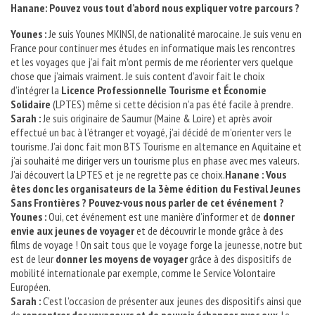
Hanane: Pouvez vous tout d’abord nous expliquer votre parcours ?
Younes :
Je suis Younes MKINSI, de nationalité marocaine. Je suis venu en
France pour continuer mes études en informatique mais les rencontres
et les voyages que j’ai fait m’ont permis de me réorienter vers quelque
chose que j’aimais vraiment. Je suis content d’avoir fait le choix
d’intégrer la
Licence Professionnelle Tourisme et Économie
Solidaire
(LPTES) même si cette décision n’a pas été facile à prendre.
Sarah :
Je suis originaire de Saumur (Maine & Loire) et après avoir
effectué un bac à l’étranger et voyagé, j’ai décidé de m’orienter vers le
tourisme. J’ai donc fait mon BTS Tourisme en alternance en Aquitaine et
j’ai souhaité me diriger vers un tourisme plus en phase avec mes valeurs.
J’ai découvert la LPTES et je ne regrette pas ce choix.
Hanane : Vous
êtes donc les organisateurs de la 3ème édition du Festival Jeunes
Sans Frontières ? Pouvez-vous nous parler de cet événement ?
Younes :
Oui, cet événement est une manière d’informer et de
donner
envie aux jeunes de voyager
et de découvrir le monde grâce à des
films de voyage ! On sait tous que le voyage forge la jeunesse, notre but
est de leur
donner les moyens de voyager
grâce à des dispositifs de
mobilité internationale par exemple, comme le Service Volontaire
Européen.
Sarah :
C’est l’occasion de présenter aux jeunes des dispositifs ainsi que