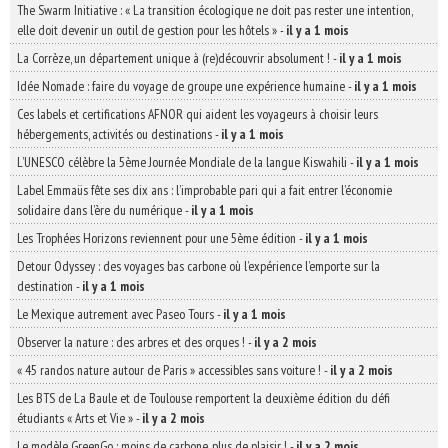
The Swarm Initiative : « La transition écologique ne doit pas rester une intention,
elle doit devenir un outil de gestion pour les hôtels »
-
il y a 1 mois
La Corrèze, un département unique à (re)découvrir absolument !
-
il y a 1 mois
Idée Nomade : faire du voyage de groupe une expérience humaine
-
il y a 1 mois
Ces labels et certifications AFNOR qui aident les voyageurs à choisir leurs
hébergements, activités ou destinations
-
il y a 1 mois
L’UNESCO célèbre la 5ème Journée Mondiale de la langue Kiswahili
-
il y a 1 mois
Label Emmaüs fête ses dix ans : l’improbable pari qui a fait entrer l’économie
solidaire dans l’ère du numérique
-
il y a 1 mois
Les Trophées Horizons reviennent pour une 5ème édition
-
il y a 1 mois
Detour Odyssey : des voyages bas carbone où l’expérience l’emporte sur la
destination
-
il y a 1 mois
Le Mexique autrement avec Paseo Tours
-
il y a 1 mois
Observer la nature : des arbres et des orques !
-
il y a 2 mois
« 45 randos nature autour de Paris » accessibles sans voiture !
-
il y a 2 mois
Les BTS de La Baule et de Toulouse remportent la deuxième édition du défi
étudiants « Arts et Vie »
-
il y a 2 mois
Le modèle GreenGo : moins de carbone, plus de plaisir !
-
il y a 2 mois