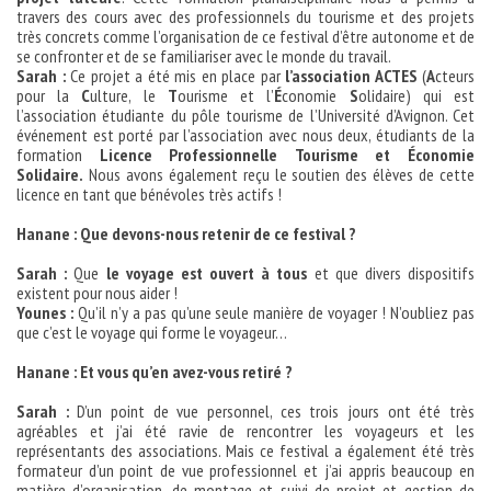
travers des cours avec des professionnels du tourisme et des projets
très concrets comme l’organisation de ce festival d’être autonome et de
se confronter et de se familiariser avec le monde du travail.
Sarah :
Ce projet a été mis en place par
l’association ACTES
(
A
cteurs
pour la
C
ulture, le
T
ourisme et l’
É
conomie
S
olidaire) qui est
l’association étudiante du pôle tourisme de l’Université d’Avignon. Cet
événement est porté par l’association avec nous deux, étudiants de la
formation
Licence Professionnelle Tourisme et Économie
Solidaire.
Nous avons également reçu le soutien des élèves de cette
licence en tant que bénévoles très actifs !
Hanane : Que devons-nous retenir de ce festival ?
Sarah :
Que
le voyage est ouvert à tous
et que divers dispositifs
existent pour nous aider !
Younes :
Qu’il n’y a pas qu’une seule manière de voyager ! N’oubliez pas
que c’est le voyage qui forme le voyageur…
Hanane : Et vous qu’en avez-vous retiré ?
Sarah :
D’un point de vue personnel, ces trois jours ont été très
agréables et j’ai été ravie de rencontrer les voyageurs et les
représentants des associations. Mais ce festival a également été très
formateur d’un point de vue professionnel et j’ai appris beaucoup en
matière d’organisation, de montage et suivi de projet et gestion de