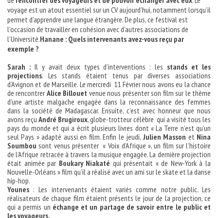
de
rencontrer des voyageurs et de pouvoir échanger avec eux
. Le
voyage est un atout essentiel sur un CV aujourd’hui, notamment lorsqu’il
permet d’apprendre une langue étrangère. De plus, ce festival est
l’occasion de travailler en cohésion avec d’autres associations de
l’Université.
Hanane : Quels intervenants avez-vous reçu par
exemple ?
Sarah :
Il y avait deux types d’interventions : les
stands et les
projections
. Les stands étaient tenus par diverses associations
d’Avignon et de Marseille. Le mercredi 11 Février nous avons eu la chance
de rencontrer
Alice Billouet
venue nous présenter son film sur le thème
d’une artiste malgache engagée dans la reconnaissance des femmes
dans la société de Madagascar. Ensuite, c’est avec honneur que nous
avons reçu
André Brugiroux
, globe-trotteur célèbre qui a visité tous les
pays du monde et qui a écrit plusieurs livres dont « La Terre n’est qu’un
seul Pays » adapté aussi en film. Enfin le jeudi,
Julien Masson
et
Nina
Soumbou
sont venus présenter « Voix d’Afrique », un film sur l’histoire
de l’Afrique retracée à travers la musique engagée. La dernière projection
était animée par
Boukary Niakaté
qui présentait « de New-York à la
Nouvelle-Orléans » film qu’il a réalisé avec un ami sur le skate et la danse
hip-hop.
Younes
: Les intervenants étaient variés comme notre public. Les
réalisateurs de chaque film étaient présents le jour de la projection, ce
qui a permis un
échange et un partage de savoir entre le public et
les voyageurs.