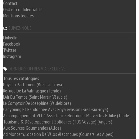
Contact
CGU et confidentialité
Mentions légales
SUIVEZ-NOUS
LinkedIn
Facebook
Twitter
Instagram
DERNIÈRES OFFRES V-A EXCLUSIVE
Tous les catalogues
Paysan Parfumeur (Breil-sur-roya)
Refuge De La Valmasque (Tende)
L'Air Du Temps (Saint Martin Vésubie)
Le Comptoir De Joséphine (Valdeblore)
Canyoning Et Randonnée Avec Roya évasion (Breil-sur-roya)
Accompagnement Vtt à Assistance électrique, Merveilles E-bike (Tende)
Tourisme & Développement Solidaires (TDS Voyage) (Angers)
Aux Sources Gourmandes (Allos)
Ad Montem, Location De Vélos électriques (Colmars Les Alpes)