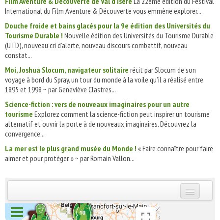
Film Aventure & Découverte de Val d'Isère
La 22ème édition du Festival
International du Film Aventure & Découverte vous emmène explorer...
Douche froide et bains glacés pour la 9e édition des Universités du
Tourisme Durable !
Nouvelle édition des Universités du Tourisme Durable
(UTD), nouveau cri d’alerte, nouveau discours combattif, nouveau
constat...
Moi, Joshua Slocum, navigateur solitaire
récit par Slocum de son
voyage à bord du Spray, un tour du monde à la voile qu’il a réalisé entre
1895 et 1998 ~ par Geneviève Clastres...
Science-fiction : vers de nouveaux imaginaires pour un autre
tourisme
Explorez comment la science-fiction peut inspirer un tourisme
alternatif et ouvrir la porte à de nouveaux imaginaires. Découvrez la
convergence...
La mer est le plus grand musée du Monde !
« Faire connaître pour faire
aimer et pour protéger. » ~ par Romain Vallon...
INSCRIVEZ-VOUS | ABONNEZ-VOUS