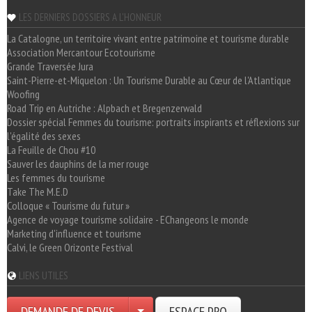
LES DERNIERS DOSSIERS A L'HONNEUR
La Catalogne, un territoire vivant entre patrimoine et tourisme durable
Association Mercantour Ecotourisme
Grande Traversée Jura
Saint-Pierre-et-Miquelon : Un Tourisme Durable au Cœur de l'Atlantique
Woofing
Road Trip en Autriche : Alpbach et Bregenzerwald
Dossier spécial Femmes du tourisme: portraits inspirants et réflexions sur
l'égalité des sexes
La Feuille de Chou #10
Sauver les dauphins de la mer rouge
Les femmes du tourisme
Take The M.E.D
Colloque « Tourisme du futur »
Agence de voyage tourisme solidaire - EChangeons le monde
Marketing d'influence et tourisme
Calvi, le Green Orizonte Festival
LIENS UTILES