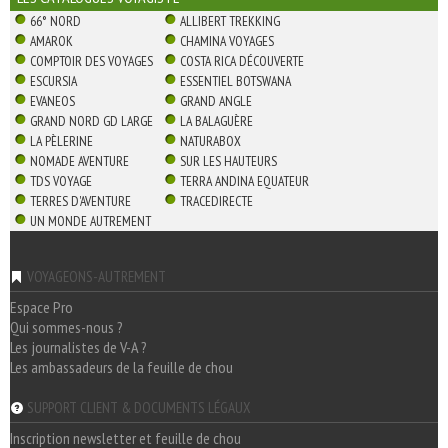
66° NORD
ALLIBERT TREKKING
AMAROK
CHAMINA VOYAGES
COMPTOIR DES VOYAGES
COSTA RICA DÉCOUVERTE
ESCURSIA
ESSENTIEL BOTSWANA
EVANEOS
GRAND ANGLE
GRAND NORD GD LARGE
LA BALAGUÈRE
LA PÈLERINE
NATURABOX
NOMADE AVENTURE
SUR LES HAUTEURS
TDS VOYAGE
TERRA ANDINA EQUATEUR
TERRES D'AVENTURE
TRACEDIRECTE
UN MONDE AUTREMENT
VOYAGEONS-AUTREMENT
Espace Pro
Qui sommes-nous ?
Les journalistes de V-A ?
Les ambassadeurs de la feuille de chou
SUPPORT CLIENT & DOCUMENTS LÉGAUX
Inscription newsletter et feuille de chou