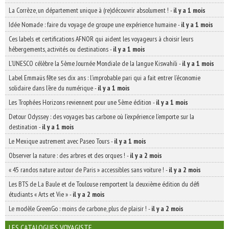
La Corrèze, un département unique à (re)découvrir absolument !
-
il y a 1 mois
Idée Nomade : faire du voyage de groupe une expérience humaine
-
il y a 1 mois
Ces labels et certifications AFNOR qui aident les voyageurs à choisir leurs
hébergements, activités ou destinations
-
il y a 1 mois
L’UNESCO célèbre la 5ème Journée Mondiale de la langue Kiswahili
-
il y a 1 mois
Label Emmaüs fête ses dix ans : l’improbable pari qui a fait entrer l’économie
solidaire dans l’ère du numérique
-
il y a 1 mois
Les Trophées Horizons reviennent pour une 5ème édition
-
il y a 1 mois
Detour Odyssey : des voyages bas carbone où l’expérience l’emporte sur la
destination
-
il y a 1 mois
Le Mexique autrement avec Paseo Tours
-
il y a 1 mois
Observer la nature : des arbres et des orques !
-
il y a 2 mois
« 45 randos nature autour de Paris » accessibles sans voiture !
-
il y a 2 mois
Les BTS de La Baule et de Toulouse remportent la deuxième édition du défi
étudiants « Arts et Vie »
-
il y a 2 mois
Le modèle GreenGo : moins de carbone, plus de plaisir !
-
il y a 2 mois
LES CATALOGUES VOYAGISTE