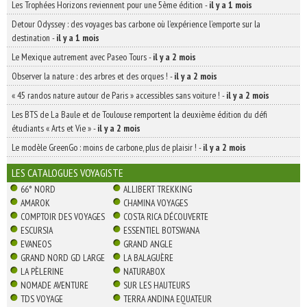
Les Trophées Horizons reviennent pour une 5ème édition
-
il y a 1 mois
Detour Odyssey : des voyages bas carbone où l’expérience l’emporte sur la
destination
-
il y a 1 mois
Le Mexique autrement avec Paseo Tours
-
il y a 2 mois
Observer la nature : des arbres et des orques !
-
il y a 2 mois
« 45 randos nature autour de Paris » accessibles sans voiture !
-
il y a 2 mois
Les BTS de La Baule et de Toulouse remportent la deuxième édition du défi
étudiants « Arts et Vie »
-
il y a 2 mois
Le modèle GreenGo : moins de carbone, plus de plaisir !
-
il y a 2 mois
LES CATALOGUES VOYAGISTE
66° NORD
ALLIBERT TREKKING
AMAROK
CHAMINA VOYAGES
COMPTOIR DES VOYAGES
COSTA RICA DÉCOUVERTE
ESCURSIA
ESSENTIEL BOTSWANA
EVANEOS
GRAND ANGLE
GRAND NORD GD LARGE
LA BALAGUÈRE
LA PÈLERINE
NATURABOX
NOMADE AVENTURE
SUR LES HAUTEURS
TDS VOYAGE
TERRA ANDINA EQUATEUR