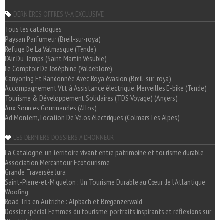
DERNIÈRES OFFRES V-A EXCLUSIVE
Tous les catalogues
Paysan Parfumeur (Breil-sur-roya)
Refuge De La Valmasque (Tende)
L'Air Du Temps (Saint Martin Vésubie)
Le Comptoir De Joséphine (Valdeblore)
Canyoning Et Randonnée Avec Roya évasion (Breil-sur-roya)
Accompagnement Vtt à Assistance électrique, Merveilles E-bike (Tende)
Tourisme & Développement Solidaires (TDS Voyage) (Angers)
Aux Sources Gourmandes (Allos)
Ad Montem, Location De Vélos électriques (Colmars Les Alpes)
LES DERNIERS DOSSIERS A L'HONNEUR
La Catalogne, un territoire vivant entre patrimoine et tourisme durable
Association Mercantour Ecotourisme
Grande Traversée Jura
Saint-Pierre-et-Miquelon : Un Tourisme Durable au Cœur de l'Atlantique
Woofing
Road Trip en Autriche : Alpbach et Bregenzerwald
Dossier spécial Femmes du tourisme: portraits inspirants et réflexions sur