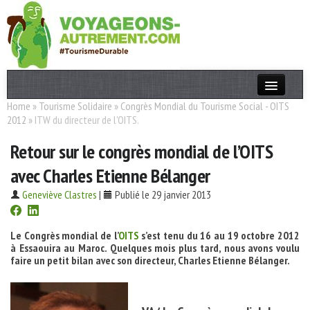
Home
»
Tourisme Solidaire
»
Congrès Mondial du Tourisme Social - OITS
Actualités
2012
»
ITW du directeur de l'OITS.
T. Responsable
Retour sur le congrès mondial de l’OITS
Destinations
avec Charles Etienne Bélanger
Acteurs
Geneviève Clastres
|
Publié le 29 janvier 2013
Thèmes
Le Congrès mondial de l’
OITS
s’est tenu du 16 au 19 octobre 2012
à Essaouira au Maroc. Quelques mois plus tard, nous avons voulu
OK
faire un petit bilan avec son directeur, Charles Etienne Bélanger.