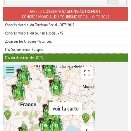
INSCRIVEZ-VOUS | ABONNEZ-VOUS
DANS LE DOSSIER VOYAGEONS-AUTREMENT :
CONGRÈS MONDIAL DU TOURISME SOCIAL - OITS 2012
Congrès Mondial du Tourisme Social - OITS 2012
Congrès mondial du tourisme social – V2
Zoom sur les Chèques -Vacances.
ITW Sophie Lerue - Calypso
ITW du directeur de l'OITS.
voir la carte