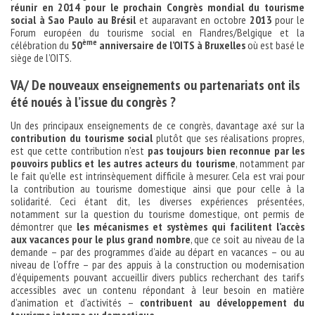
réunir en 2014 pour le prochain Congrès mondial du tourisme
social à Sao Paulo au Brésil
et auparavant en octobre
2013
pour le
Forum européen du tourisme social en Flandres/Belgique et la
ème
célébration du
50
anniversaire de l’OITS à Bruxelles
où est basé le
siège de l’OITS.
VA/ De nouveaux enseignements ou partenariats ont ils
été noués à l’issue du congrès ?
Un des principaux enseignements de ce congrès, davantage axé sur la
contribution du tourisme social
plutôt que ses réalisations propres,
est que cette contribution n’est
pas toujours bien reconnue par les
pouvoirs publics et les autres acteurs du tourisme
, notamment par
le fait qu’elle est intrinsèquement difficile à mesurer. Cela est vrai pour
la contribution au tourisme domestique ainsi que pour celle à la
solidarité. Ceci étant dit, les diverses expériences présentées,
notamment sur la question du tourisme domestique, ont permis de
démontrer que
les mécanismes et systèmes qui facilitent l’accès
aux vacances pour le plus grand nombre
, que ce soit au niveau de la
demande – par des programmes d’aide au départ en vacances – ou au
niveau de l’offre – par des appuis à la construction ou modernisation
d’équipements pouvant accueillir divers publics recherchant des tarifs
accessibles avec un contenu répondant à leur besoin en matière
d’animation et d’activités –
contribuent au développement du