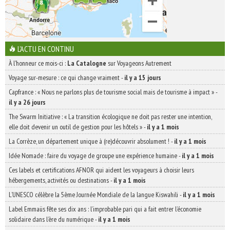
L'ACTU EN CONTINU
À l'honneur ce mois-ci :
La Catalogne
sur Voyageons Autrement
Voyage sur-mesure : ce qui change vraiment
-
il y a 15 jours
Capfrance : « Nous ne parlons plus de tourisme social mais de tourisme à impact »
-
il y a 26 jours
The Swarm Initiative : « La transition écologique ne doit pas rester une intention,
elle doit devenir un outil de gestion pour les hôtels »
-
il y a 1 mois
La Corrèze, un département unique à (re)découvrir absolument !
-
il y a 1 mois
Idée Nomade : faire du voyage de groupe une expérience humaine
-
il y a 1 mois
Ces labels et certifications AFNOR qui aident les voyageurs à choisir leurs
hébergements, activités ou destinations
-
il y a 1 mois
L’UNESCO célèbre la 5ème Journée Mondiale de la langue Kiswahili
-
il y a 1 mois
Label Emmaüs fête ses dix ans : l’improbable pari qui a fait entrer l’économie
solidaire dans l’ère du numérique
-
il y a 1 mois