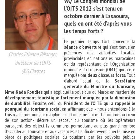
VA/ Le Congrès mondial de
l’OITS 2012 s’est tenu en
octobre dernier à Essaouira,
quels en ont été d’après vous
les temps forts ?
Le premier temps fort concerne la
séance d’ouverture
qui s’est tenue en
présences des autorités locales,
Charles Etienne Bélanger,
provinciales et nationales marocaines
directeur de l’OITS
et du représentant de l’Organisation
mondiale du tourisme (OMT) qui a été
@G.Clastres
marquée par
deux discours forts
. Tout
d’abord celui de la
Secrétaire
générale du Ministre du Tourisme,
Mme Nada Roudies
qui a expliqué la politique du Maroc en matière de
développement touristique fortement marquée par la dimension
de durabilité
. Ensuite, celui du
Président de l’OITS qui a rappelé le
pourquoi du tourisme social
en affirmant que « nous entendons à la
fois « affirmer une philosophie – un tourisme qui met l’homme au cœur
de son action-, décrire un secteur du tourisme où les opérateurs
partagent des objectifs communs permettant au plus grand nombre
d’accéder au tourisme et aux vacances, et enfin de revendiquer la mise en
place de politiques sociales du tourisme par les pouvoirs publics