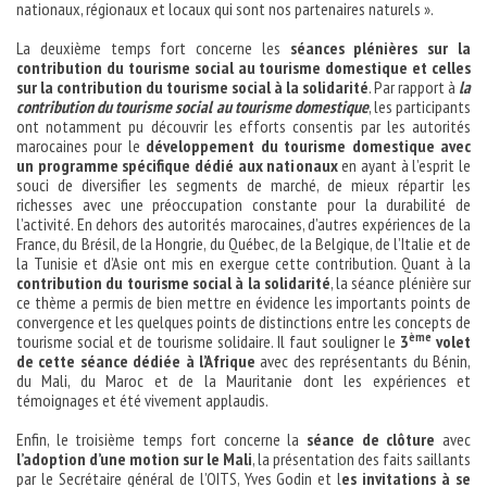
nationaux, régionaux et locaux qui sont nos partenaires naturels ».
La deuxième temps fort concerne les
séances plénières sur la
contribution du tourisme social au tourisme domestique et celles
sur la contribution du tourisme social à la solidarité
. Par rapport à
la
contribution du tourisme social au tourisme domestique
, les participants
ont notamment pu découvrir les efforts consentis par les autorités
marocaines pour le
développement du tourisme domestique avec
un programme spécifique dédié aux nationaux
en ayant à l’esprit le
souci de diversifier les segments de marché, de mieux répartir les
richesses avec une préoccupation constante pour la durabilité de
l’activité. En dehors des autorités marocaines, d’autres expériences de la
France, du Brésil, de la Hongrie, du Québec, de la Belgique, de l’Italie et de
la Tunisie et d’Asie ont mis en exergue cette contribution. Quant à la
contribution du tourisme social à la solidarité
, la séance plénière sur
ce thème a permis de bien mettre en évidence les importants points de
convergence et les quelques points de distinctions entre les concepts de
ème
tourisme social et de tourisme solidaire. Il faut souligner le
3
volet
de cette séance dédiée à l’Afrique
avec des représentants du Bénin,
du Mali, du Maroc et de la Mauritanie dont les expériences et
témoignages et été vivement applaudis.
Enfin, le troisième temps fort concerne la
séance de clôture
avec
l’adoption d’une motion sur le Mali
, la présentation des faits saillants
par le Secrétaire général de l’OITS, Yves Godin et l
es invitations à se