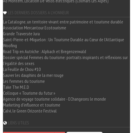
Ad Montem, Location De Vélos électriques (Colmars Les Alpes)
LES DERNIERS DOSSIERS A L'HONNEUR
La Catalogne, un territoire vivant entre patrimoine et tourisme durable
Association Mercantour Ecotourisme
Grande Traversée Jura
Saint-Pierre-et-Miquelon : Un Tourisme Durable au Cœur de l'Atlantique
Woofing
Road Trip en Autriche : Alpbach et Bregenzerwald
Dossier spécial Femmes du tourisme: portraits inspirants et réflexions sur
l'égalité des sexes
La Feuille de Chou #10
Sauver les dauphins de la mer rouge
Les femmes du tourisme
Take The M.E.D
Colloque « Tourisme du futur »
Agence de voyage tourisme solidaire - EChangeons le monde
Marketing d'influence et tourisme
Calvi, le Green Orizonte Festival
LIENS UTILES