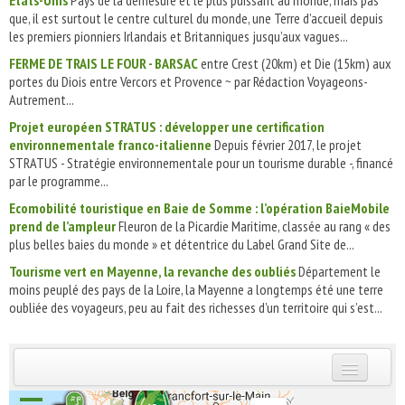
États-Unis
Pays de la démesure et le plus puissant au monde, mais pas
que, il est surtout le centre culturel du monde, une Terre d’accueil depuis
les premiers pionniers Irlandais et Britanniques jusqu’aux vagues...
FERME DE TRAIS LE FOUR - BARSAC
entre Crest (20km) et Die (15km) aux
portes du Diois entre Vercors et Provence ~ par Rédaction Voyageons-
Autrement...
Projet européen STRATUS : développer une certification
environnementale franco-italienne
Depuis février 2017, le projet
STRATUS - Stratégie environnementale pour un tourisme durable -, financé
par le programme...
Ecomobilité touristique en Baie de Somme : l’opération BaieMobile
prend de l’ampleur
Fleuron de la Picardie Maritime, classée au rang « des
plus belles baies du monde » et détentrice du Label Grand Site de...
Tourisme vert en Mayenne, la revanche des oubliés
Département le
moins peuplé des pays de la Loire, la Mayenne a longtemps été une terre
oubliée des voyageurs, peu au fait des richesses d’un territoire qui s’est...
INSCRIVEZ-VOUS | ABONNEZ-VOUS