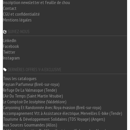
Inscription newsletter et feuille de chou
Contact
CGU et confidentialité
Mentions légales
SUIVEZ-NOUS
LinkedIn
Facebook
Twitter
Instagram
DERNIÈRES OFFRES V-A EXCLUSIVE
Tous les catalogues
Paysan Parfumeur (Breil-sur-roya)
Refuge De La Valmasque (Tende)
L'Air Du Temps (Saint Martin Vésubie)
Le Comptoir De Joséphine (Valdeblore)
Canyoning Et Randonnée Avec Roya évasion (Breil-sur-roya)
Accompagnement Vtt à Assistance électrique, Merveilles E-bike (Tende)
Tourisme & Développement Solidaires (TDS Voyage) (Angers)
Aux Sources Gourmandes (Allos)