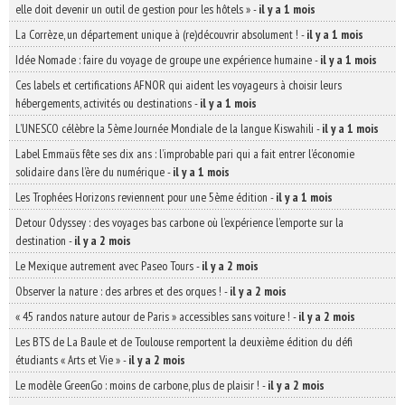
elle doit devenir un outil de gestion pour les hôtels »
-
il y a 1 mois
La Corrèze, un département unique à (re)découvrir absolument !
-
il y a 1 mois
Idée Nomade : faire du voyage de groupe une expérience humaine
-
il y a 1 mois
Ces labels et certifications AFNOR qui aident les voyageurs à choisir leurs
hébergements, activités ou destinations
-
il y a 1 mois
L’UNESCO célèbre la 5ème Journée Mondiale de la langue Kiswahili
-
il y a 1 mois
Label Emmaüs fête ses dix ans : l’improbable pari qui a fait entrer l’économie
solidaire dans l’ère du numérique
-
il y a 1 mois
Les Trophées Horizons reviennent pour une 5ème édition
-
il y a 1 mois
Detour Odyssey : des voyages bas carbone où l’expérience l’emporte sur la
destination
-
il y a 2 mois
Le Mexique autrement avec Paseo Tours
-
il y a 2 mois
Observer la nature : des arbres et des orques !
-
il y a 2 mois
« 45 randos nature autour de Paris » accessibles sans voiture !
-
il y a 2 mois
Les BTS de La Baule et de Toulouse remportent la deuxième édition du défi
étudiants « Arts et Vie »
-
il y a 2 mois
Le modèle GreenGo : moins de carbone, plus de plaisir !
-
il y a 2 mois