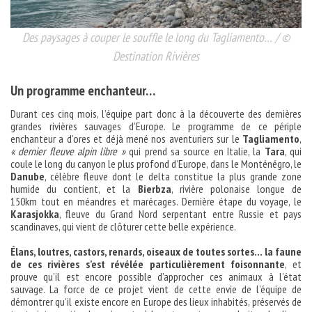
Des paysages à couper le souffle le long du Tagliamento… / ©
Destination Rivières
Un programme enchanteur…
Durant ces cinq mois, l’équipe part donc à la découverte des dernières
grandes rivières sauvages d’Europe. Le programme de ce périple
enchanteur a d’ores et déjà mené nos aventuriers sur le
Tagliamento
,
« dernier fleuve alpin libre »
qui prend sa source en Italie, la
Tara
, qui
coule le long du canyon le plus profond d’Europe, dans le Monténégro, le
Danube
, célèbre fleuve dont le delta constitue la plus grande zone
humide du contient, et la
Bierbza
, rivière polonaise longue de
150km tout en méandres et marécages. Dernière étape du voyage, le
Karasjokka
, fleuve du Grand Nord serpentant entre Russie et pays
scandinaves, qui vient de clôturer cette belle expérience.
Élans, loutres, castors, renards, oiseaux de toutes sortes… la faune
de ces rivières s’est révélée particulièrement foisonnante
, et
prouve qu’il est encore possible d’approcher ces animaux à l’état
sauvage. La force de ce projet vient de cette envie de l’équipe de
démontrer qu’il existe encore en Europe des lieux inhabités, préservés de