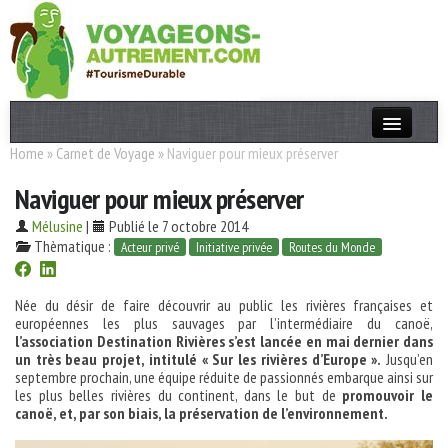
Home
»
Carnet de Voyage
»
Naviguer pour mieux préserver
Actualités
Naviguer pour mieux préserver
T. Responsable
Mélusine
|
Publié le 7 octobre 2014
Destinations
Thèmatique :
Acteur privé
Initiative privée
Routes du Monde
Acteurs
Née du désir de faire découvrir au public les rivières françaises et
Thèmes
européennes les plus sauvages par l’intermédiaire du canoë,
l’association Destination Rivières s’est lancée en mai dernier dans
un très beau projet, intitulé « Sur les rivières d’Europe ».
Jusqu’en
OK
septembre prochain, une équipe réduite de passionnés embarque ainsi sur
les plus belles rivières du continent, dans le but de
promouvoir le
canoë, et, par son biais, la préservation de l’environnement.