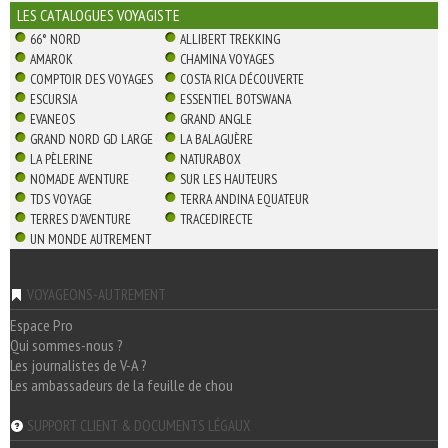
LES CATALOGUES VOYAGISTE
66° NORD
ALLIBERT TREKKING
AMAROK
CHAMINA VOYAGES
COMPTOIR DES VOYAGES
COSTA RICA DÉCOUVERTE
ESCURSIA
ESSENTIEL BOTSWANA
EVANEOS
GRAND ANGLE
GRAND NORD GD LARGE
LA BALAGUÈRE
LA PÈLERINE
NATURABOX
NOMADE AVENTURE
SUR LES HAUTEURS
TDS VOYAGE
TERRA ANDINA EQUATEUR
TERRES D'AVENTURE
TRACEDIRECTE
UN MONDE AUTREMENT
VOYAGEONS-AUTREMENT
Espace Pro
Qui sommes-nous ?
Les journalistes de V-A ?
Les ambassadeurs de la feuille de chou
SUPPORT CLIENT & DOCUMENTS LÉGAUX