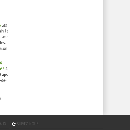
e
Les
in, la
risme
les.
Salon
4
é !
4
-Caps
-de-
y –
GAUX
SUIVEZ-NOUS