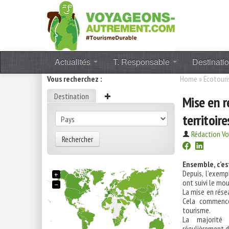
Actualités
T. Responsable
Destinati
Vous recherchez :
Home
»
Écotour
Destination
Mise en r
territoire
Rédaction V
Rechercher
Ensemble, c’es
Depuis, l’exem
+
ont suivi le mo
−
La mise en rése
Cela commence
tourisme.
La majorité 
régulièrement d