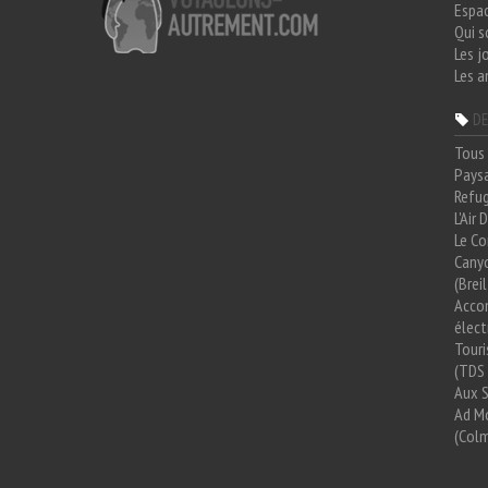
Espa
Qui 
Les j
Les a
DE
Tous 
Paysa
Refug
L'Air
Le Co
Cany
(Brei
Acco
élect
Tour
(TDS 
Aux 
Ad Mo
(Colm