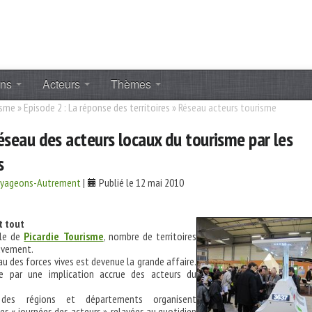
ons
Acteurs
Thèmes
isme
»
Episode 2 : La réponse des territoires
»
Réseau acteurs tourisme
éseau des acteurs locaux du tourisme par les
s
oyageons-Autrement
|
Publié le 12 mai 2010
t tout
ple de
Picardie Tourisme
, nombre de territoires
uvement.
au des forces vives est devenue la grande affaire.
 par une implication accrue des acteurs du
des régions et départements organisent
es « journées des acteurs », relayées au quotidien