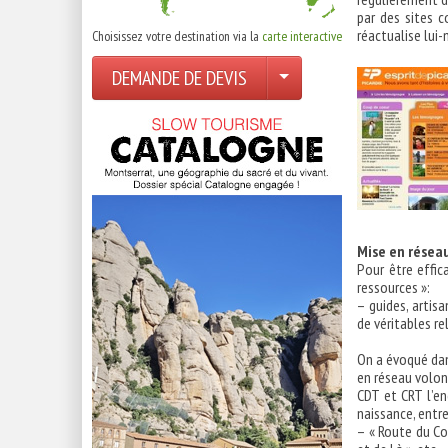
par des sites 
réactualise lui-
Choisissez votre destination via la
carte interactive
DEMANDE DE DEVIS
Mise en réseau
Pour être effic
ressources »:
– guides, artis
de véritables re
On a évoqué dan
en réseau volon
CDT et CRT l’en
naissance, entre
– « Route du Com