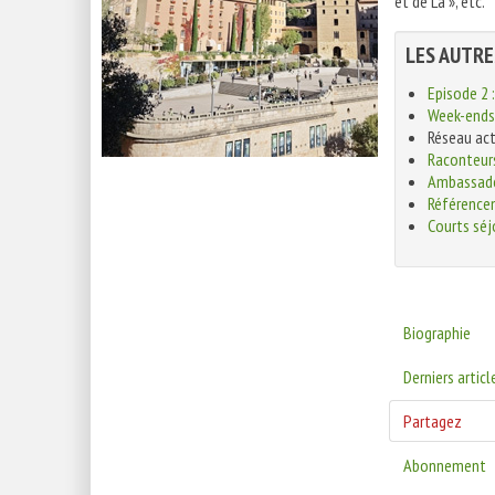
et de Là », etc.
LES AUTRE
Episode 2 :
Week-ends 
Réseau ac
Raconteur
Ambassadeu
Référence
Courts séjo
Biographie
Derniers articl
Partagez
Abonnement