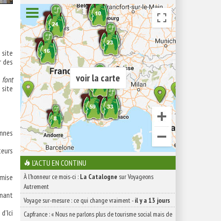
 site
r des
voir la carte
 font
site
onnes
teurs
L'ACTU EN CONTINU
a mise
À l'honneur ce mois-ci :
La Catalogne
sur Voyageons
Autrement
nnant
Voyage sur-mesure : ce qui change vraiment
-
il y a 13 jours
d’Ici
Capfrance : « Nous ne parlons plus de tourisme social mais de