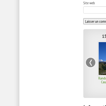
Site web
15
‹
Rando
Cau