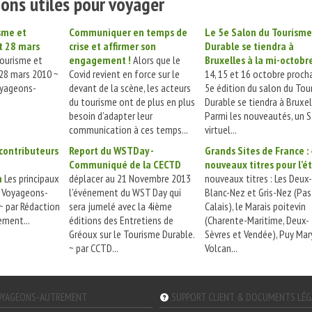
ons utiles pour voyager
sme et
Communiquer en temps de
Le 5e Salon du Tourisme
t 28 mars
crise et affirmer son
Durable se tiendra à
ourisme et
engagement !
Alors que le
Bruxelles à la mi-octobr
 28 mars 2010 ~
Covid revient en force sur le
14, 15 et 16 octobre procha
oyageons-
devant de la scène, les acteurs
5e édition du salon du Tou
du tourisme ont de plus en plus
Durable se tiendra à Bruxel
besoin d’adapter leur
Parmi les nouveautés, un 
communication à ces temps...
virtuel...
 contributeurs
Report du WSTDay -
Grands Sites de France : 
Communiqué de la CECTD
nouveaux titres pour l’ét
m
Les principaux
déplacer au 21 Novembre 2013
nouveaux titres : Les Deux
e Voyageons-
l'événement du WST Day qui
Blanc-Nez et Gris-Nez (Pas
 par Rédaction
sera jumelé avec la 4ième
Calais), le Marais poitevin
ment...
éditions des Entretiens de
(Charente-Maritime, Deux-
Gréoux sur le Tourisme Durable.
Sèvres et Vendée), Puy Mar
~ par CCTD...
Volcan...
YAGEONS-AUTREMENT
SUPPORT CLIENT & DOCUMENTS LÉ