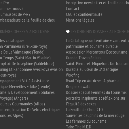
ce Pro
Inscription newsletter et feuille de c
sommes-nous ?
Contact
ournalistes de V-A ?
CGU et confidentialité
mbassadeurs de la feuille de chou
Mentions légales
RNIÈRES OFFRES V-A EXCLUSIVE
LES DERNIERS DOSSIERS A L'HONNEU
les catalogues
La Catalogne, un territoire vivant entr
n Parfumeur (Breil-sur-roya)
patrimoine et tourisme durable
e De La Valmasque (Tende)
Association Mercantour Ecotourisme
 Du Temps (Saint Martin Vésubie)
Grande Traversée Jura
mptoir De Joséphine (Valdeblore)
Saint-Pierre-et-Miquelon : Un Tourism
oning Et Randonnée Avec Roya évasion
Durable au Cœur de l'Atlantique
l-sur-roya)
Woofing
mpagnement Vtt à Assistance
Road Trip en Autriche : Alpbach et
rique, Merveilles E-bike (Tende)
Bregenzerwald
isme & Développement Solidaires
Dossier spécial Femmes du tourisme:
Voyage) (Angers)
portraits inspirants et réflexions sur
Sources Gourmandes (Allos)
l'égalité des sexes
ntem, Location De Vélos électriques
La Feuille de Chou #10
ars Les Alpes)
Sauver les dauphins de la mer rouge
Les femmes du tourisme
Take The M.E.D