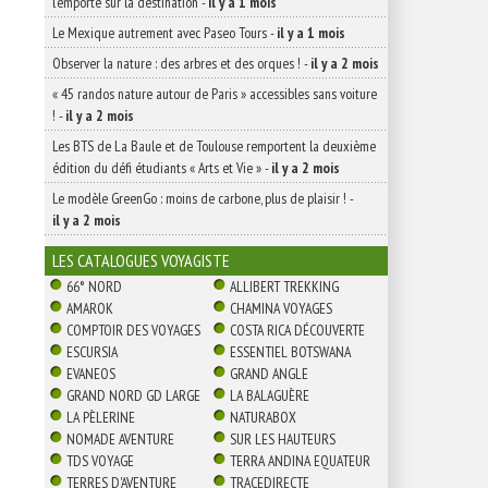
l’emporte sur la destination
-
il y a 1 mois
Le Mexique autrement avec Paseo Tours
-
il y a 1 mois
Observer la nature : des arbres et des orques !
-
il y a 2 mois
« 45 randos nature autour de Paris » accessibles sans voiture
!
-
il y a 2 mois
Les BTS de La Baule et de Toulouse remportent la deuxième
édition du défi étudiants « Arts et Vie »
-
il y a 2 mois
Le modèle GreenGo : moins de carbone, plus de plaisir !
-
il y a 2 mois
LES CATALOGUES VOYAGISTE
66° NORD
ALLIBERT TREKKING
AMAROK
CHAMINA VOYAGES
COMPTOIR DES VOYAGES
COSTA RICA DÉCOUVERTE
ESCURSIA
ESSENTIEL BOTSWANA
EVANEOS
GRAND ANGLE
GRAND NORD GD LARGE
LA BALAGUÈRE
LA PÈLERINE
NATURABOX
NOMADE AVENTURE
SUR LES HAUTEURS
TDS VOYAGE
TERRA ANDINA EQUATEUR
TERRES D'AVENTURE
TRACEDIRECTE