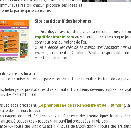
communautaires où chacun propose ses idées et
même la partie qui le concerne.
Site participatif des habitants
La Picardie, en avance d’une case là encore, a ouvert son
espritdepicardie.com
au visiteur et récolte chaque jou
contributions qui valent de l’or.
«
On a donné les clés de la maison aux habitants : ils la
vivre
« , commente Caroline Wable, responsable du 
espritdepicardie.com
 des acteurs locaux
ace, cette mise en réseau passe forcément par la multiplication des « pers
ans, hébergeurs, prestataires divers… autant d’acteurs devenus auprès des visi
lais des CRT, CDT et OT.
s l’épisode précédent (
Le phénomène de la Rencontre et de l’Humain
), l
taire des acteurs locaux.
couragent donc et l’initient souvent à travers des thématiques locales, do
 autres, à toutes ces « routes », aujourd’hui proposées au visiteur :
té », « route des vins d’Alsace », « Route de l’Abolition », « route des artisans 