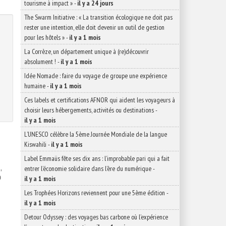
tourisme à impact »
-
il y a 24 jours
The Swarm Initiative : « La transition écologique ne doit pas
rester une intention, elle doit devenir un outil de gestion
pour les hôtels »
-
il y a 1 mois
La Corrèze, un département unique à (re)découvrir
absolument !
-
il y a 1 mois
Idée Nomade : faire du voyage de groupe une expérience
humaine
-
il y a 1 mois
Ces labels et certifications AFNOR qui aident les voyageurs à
choisir leurs hébergements, activités ou destinations
-
il y a 1 mois
L’UNESCO célèbre la 5ème Journée Mondiale de la langue
Kiswahili
-
il y a 1 mois
Label Emmaüs fête ses dix ans : l’improbable pari qui a fait
,
entrer l’économie solidaire dans l’ère du numérique
-

il y a 1 mois
Les Trophées Horizons reviennent pour une 5ème édition
-
il y a 1 mois
Detour Odyssey : des voyages bas carbone où l’expérience