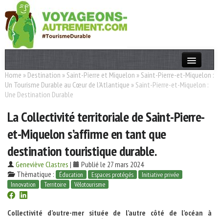
Home
»
Destination
»
Saint-Pierre et Miquelon
»
Saint-Pierre-et-Miquelon :
Actualités
Un Tourisme Durable au Cœur de l'Atlantique
»
Saint-Pierre-et-Miquelon :
Une Destination Durable
T. Responsable
La Collectivité territoriale de Saint-Pierre-
Destinations
et-Miquelon s’affirme en tant que
Acteurs
destination touristique durable.
Thèmes
Geneviève Clastres
|
Publié le 27 mars 2024
Thèmatique :
Éducation
Espaces protégés
Initiative privée
OK
Innovation
Territoire
Vélotourisme
Collectivité d’outre-mer située de l’autre côté de l’océan à