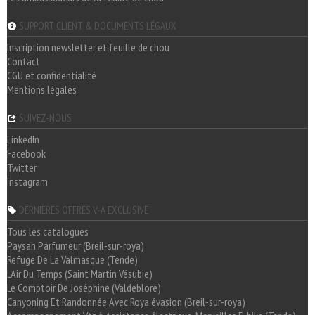
SUPPORT CLIENT & DOCUMENTS LÉGAUX
Inscription newsletter et feuille de chou
Contact
CGU et confidentialité
Mentions légales
SUIVEZ-NOUS
LinkedIn
Facebook
Twitter
Instagram
DERNIÈRES OFFRES V-A EXCLUSIVE
Tous les catalogues
Paysan Parfumeur (Breil-sur-roya)
Refuge De La Valmasque (Tende)
L'Air Du Temps (Saint Martin Vésubie)
Le Comptoir De Joséphine (Valdeblore)
Canyoning Et Randonnée Avec Roya évasion (Breil-sur-roya)