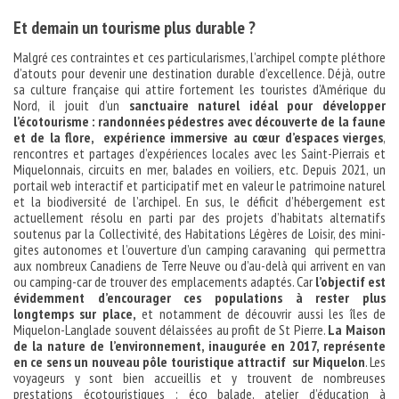
Et demain un tourisme plus durable ?
Malgré ces contraintes et ces particularismes, l’archipel compte pléthore
d’atouts pour devenir une destination durable d’excellence. Déjà, outre
sa culture française qui attire fortement les touristes d’Amérique du
Nord, il jouit d’un
sanctuaire naturel idéal pour développer
l’écotourisme : randonnées pédestres avec découverte de la faune
et de la flore, expérience immersive au cœur d’espaces vierges
,
rencontres et partages d’expériences locales avec les Saint-Pierrais et
Miquelonnais, circuits en mer, balades en voiliers, etc. Depuis 2021, un
portail web interactif et participatif met en valeur le patrimoine naturel
et la biodiversité de l’archipel. En sus, le déficit d’hébergement est
actuellement résolu en parti par des projets d’habitats alternatifs
soutenus par la Collectivité, des Habitations Légères de Loisir, des mini-
gites autonomes et l’ouverture d’un camping caravaning qui permettra
aux nombreux Canadiens de Terre Neuve ou d’au-delà qui arrivent en van
ou camping-car de trouver des emplacements adaptés. Car
l’objectif est
évidemment d’encourager ces populations à rester plus
longtemps sur place,
et notamment de découvrir aussi les îles de
Miquelon-Langlade souvent délaissées au profit de St Pierre.
La Maison
de la nature de l’environnement, inaugurée en 2017, représente
en ce sens un nouveau pôle touristique attractif sur Miquelon
. Les
voyageurs y sont bien accueillis et y trouvent de nombreuses
prestations écotouristiques : éco balade, atelier d’éducation à