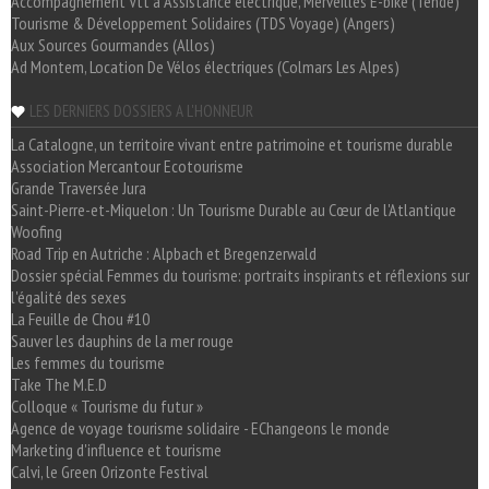
Accompagnement Vtt à Assistance électrique, Merveilles E-bike (Tende)
Tourisme & Développement Solidaires (TDS Voyage) (Angers)
Aux Sources Gourmandes (Allos)
Ad Montem, Location De Vélos électriques (Colmars Les Alpes)
LES DERNIERS DOSSIERS A L'HONNEUR
La Catalogne, un territoire vivant entre patrimoine et tourisme durable
Association Mercantour Ecotourisme
Grande Traversée Jura
Saint-Pierre-et-Miquelon : Un Tourisme Durable au Cœur de l'Atlantique
Woofing
Road Trip en Autriche : Alpbach et Bregenzerwald
Dossier spécial Femmes du tourisme: portraits inspirants et réflexions sur
l'égalité des sexes
La Feuille de Chou #10
Sauver les dauphins de la mer rouge
Les femmes du tourisme
Take The M.E.D
Colloque « Tourisme du futur »
Agence de voyage tourisme solidaire - EChangeons le monde
Marketing d'influence et tourisme
Calvi, le Green Orizonte Festival