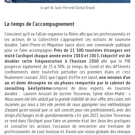
Le port de Saint-Pierre©Chantal Briand
Le temps de l’accompagnement
Conscient qu’il va falloir organiser la filière afin que les professionnels et
les acteurs de la Collectivité s’approprient ces notions de tourisme
durable, Saint-Pierre-et-Miquelon lance alors une commande publique
pour se faire accompagner.
Près de 11 500 touristes étrangers ont
visité l’archipel chaque année entre 2010 et 2015, l’objectif est de
doubler cette fréquentation à l’horizon 2030
afin que le PIB
progresse également de 25 à 30%. Le temps du Covid et des différents
confinements vient toutefois perturber ces premiers élans et c’est
finalement courant 2021 que l’appel d’offre est lancé,
une mission d’un
an et demi découpée en six phases remportée par le cabinet de
consulting GéoSystème
composé de deux experts en tourisme
durable : Laurent Arcuset de Justine Tessereau. Sylvie Allen-Mahé : «
Nous avons été très séduit par la grande lisibilité de leur offre, très claire, très
incarnée, qui nous a très vite permis de nous approprier leur méthodologie
d’autant qu’on voulait que ce soit concret pour nos professionnels, avec des
temps d’échanges et de questionnements
. » En juin 2023, Justine Tessereau
se rend dans l’Archipel pour faire un premier état des lieux des pratiques
et consulter les acteurs, l’occasion de rencontrer une trentaine de
professionnels de tout horizon et d’avoir une vision globale des niveaux