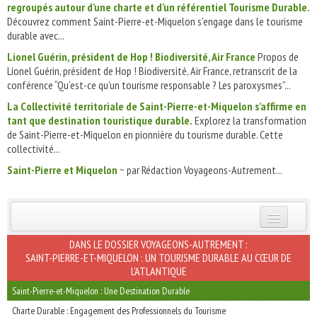
regroupés autour d’une charte et d’un référentiel Tourisme Durable.
Découvrez comment Saint-Pierre-et-Miquelon s'engage dans le tourisme
durable avec...
Lionel Guérin, président de Hop ! Biodiversité, Air France
Propos de
Lionel Guérin, président de Hop ! Biodiversité, Air France, retranscrit de la
conférence “Qu’est-ce qu’un tourisme responsable ? Les paroxysmes”...
La Collectivité territoriale de Saint-Pierre-et-Miquelon s’affirme en
tant que destination touristique durable.
Explorez la transformation
de Saint-Pierre-et-Miquelon en pionnière du tourisme durable. Cette
collectivité...
Saint-Pierre et Miquelon
~ par Rédaction Voyageons-Autrement...
INSCRIVEZ-VOUS | ABONNEZ-VOUS
DANS LE DOSSIER VOYAGEONS-AUTREMENT :
SAINT-PIERRE-ET-MIQUELON : UN TOURISME DURABLE AU CŒUR DE
L'ATLANTIQUE
Saint-Pierre-et-Miquelon : Une Destination Durable
Charte Durable : Engagement des Professionnels du Tourisme