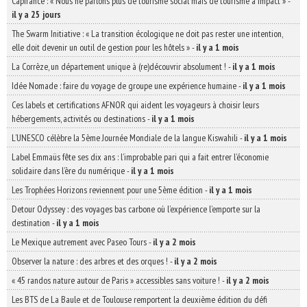
Capfrance : « Nous ne parlons plus de tourisme social mais de tourisme à impact »
-
il y a 25 jours
The Swarm Initiative : « La transition écologique ne doit pas rester une intention,
elle doit devenir un outil de gestion pour les hôtels »
-
il y a 1 mois
La Corrèze, un département unique à (re)découvrir absolument !
-
il y a 1 mois
Idée Nomade : faire du voyage de groupe une expérience humaine
-
il y a 1 mois
Ces labels et certifications AFNOR qui aident les voyageurs à choisir leurs
hébergements, activités ou destinations
-
il y a 1 mois
L’UNESCO célèbre la 5ème Journée Mondiale de la langue Kiswahili
-
il y a 1 mois
Label Emmaüs fête ses dix ans : l’improbable pari qui a fait entrer l’économie
solidaire dans l’ère du numérique
-
il y a 1 mois
Les Trophées Horizons reviennent pour une 5ème édition
-
il y a 1 mois
Detour Odyssey : des voyages bas carbone où l’expérience l’emporte sur la
destination
-
il y a 1 mois
Le Mexique autrement avec Paseo Tours
-
il y a 2 mois
Observer la nature : des arbres et des orques !
-
il y a 2 mois
« 45 randos nature autour de Paris » accessibles sans voiture !
-
il y a 2 mois
Les BTS de La Baule et de Toulouse remportent la deuxième édition du défi