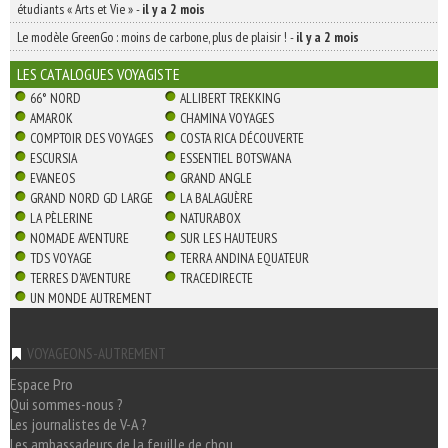
étudiants « Arts et Vie »
-
il y a 2 mois
Le modèle GreenGo : moins de carbone, plus de plaisir !
-
il y a 2 mois
LES CATALOGUES VOYAGISTE
66° NORD
ALLIBERT TREKKING
AMAROK
CHAMINA VOYAGES
COMPTOIR DES VOYAGES
COSTA RICA DÉCOUVERTE
ESCURSIA
ESSENTIEL BOTSWANA
EVANEOS
GRAND ANGLE
GRAND NORD GD LARGE
LA BALAGUÈRE
LA PÈLERINE
NATURABOX
NOMADE AVENTURE
SUR LES HAUTEURS
TDS VOYAGE
TERRA ANDINA EQUATEUR
TERRES D'AVENTURE
TRACEDIRECTE
UN MONDE AUTREMENT
VOYAGEONS-AUTREMENT
Espace Pro
Qui sommes-nous ?
Les journalistes de V-A ?
Les ambassadeurs de la feuille de chou