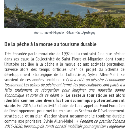
Vue-isthme-et-Miquelon ©Jean-Paul Apestéguy
De la pêche à la morue au tourisme durable
Très ébranlée par le moratoire de 1992 qui la contraint à ne plus pêcher
dans ses eaux, la Collectivité de Saint-Pierre-et-Miquelon, dont toute
l’histoire est liée à la pêche à la morue et aux activités portuaires,
traverse alors des temps difficiles. Chef de projet du Schéma de
développement stratégique de la Collectivité, Sylvie Allen-Mahé se
souvient de ces années terribles : «
Cela a créé un désastre économique
localement. Les usines de pêche ont fermé, les gros chalutiers sont partis. Il a
fallu totalement se réorganiser pour imaginer une nouvelle donne
économique et sortir de ce néant
. »
Le secteur touristique est alors
identifié comme une diversification économique potentiellement
viable.
En 2015, la Collectivité décide de faire appel au Fond Européen
de Développement pour mettre en place un Schéma de Développement
stratégique et un plan d’action visant notamment le tourisme durable
comme axe prioritaire. Sylvie Allen-Mahé : «
Pendant ce premier Schéma
2015-2020, beaucoup de fonds ont été mobilisés pour organiser l’ingénierie