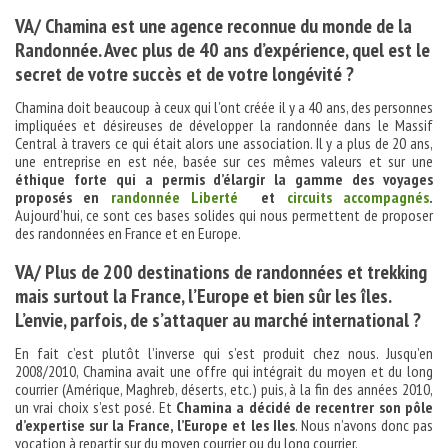
VA/ Chamina est une agence reconnue du monde de la
Randonnée. Avec plus de 40 ans d’expérience, quel est le
secret de votre succès et de votre longévité ?
Chamina doit beaucoup à ceux qui l’ont créée il y a 40 ans, des personnes
impliquées et désireuses de développer la randonnée dans le Massif
Central à travers ce qui était alors une association. Il y a plus de 20 ans,
une entreprise en est née, basée sur ces mêmes valeurs et sur une
éthique forte qui a permis d’élargir la gamme des voyages
proposés en
randonnée Liberté
et
circuits accompagnés
.
Aujourd’hui, ce sont ces bases solides qui nous permettent de proposer
des randonnées en France et en Europe.
VA/ Plus de 200 destinations de randonnées et trekking
mais surtout la France, l’Europe et bien sûr les îles.
L’envie, parfois, de s’attaquer au marché international ?
En fait c’est plutôt l’inverse qui s’est produit chez nous. Jusqu’en
2008/2010, Chamina avait une offre qui intégrait du moyen et du long
courrier (Amérique, Maghreb, déserts, etc.) puis, à la fin des années 2010,
un vrai choix s’est posé. Et
Chamina a décidé de recentrer son pôle
d’expertise sur la France, l’Europe et les Iles
. Nous n’avons donc pas
vocation à repartir sur du moyen courrier ou du long courrier.