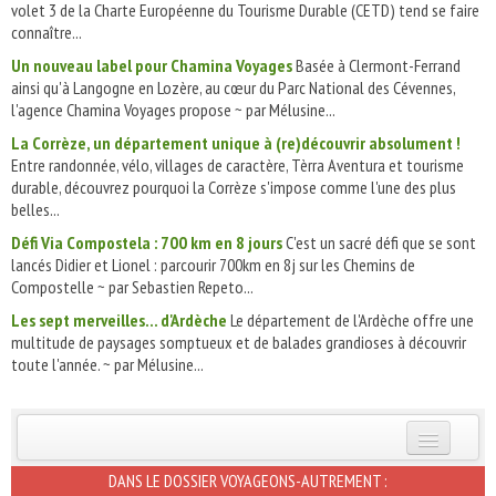
volet 3 de la Charte Européenne du Tourisme Durable (CETD) tend se faire
connaître...
Un nouveau label pour Chamina Voyages
Basée à Clermont-Ferrand
ainsi qu'à Langogne en Lozère, au cœur du Parc National des Cévennes,
l'agence Chamina Voyages propose ~ par Mélusine...
La Corrèze, un département unique à (re)découvrir absolument !
Entre randonnée, vélo, villages de caractère, Tèrra Aventura et tourisme
durable, découvrez pourquoi la Corrèze s'impose comme l'une des plus
belles...
Défi Via Compostela : 700 km en 8 jours
C'est un sacré défi que se sont
lancés Didier et Lionel : parcourir 700km en 8j sur les Chemins de
Compostelle ~ par Sebastien Repeto...
Les sept merveilles... d'Ardèche
Le département de l'Ardèche offre une
multitude de paysages somptueux et de balades grandioses à découvrir
toute l'année. ~ par Mélusine...
INSCRIVEZ-VOUS | ABONNEZ-VOUS
DANS LE DOSSIER VOYAGEONS-AUTREMENT :