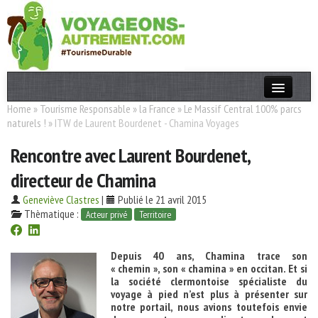
Home
»
Tourisme Responsable
»
la France
»
Le Massif Central 100% parcs
Actualités
naturels !
»
ITW de Laurent Bourdenet - Chamina Voyages
T. Responsable
Rencontre avec Laurent Bourdenet,
Destinations
directeur de Chamina
Acteurs
Geneviève Clastres
|
Publié le 21 avril 2015
Thèmatique :
Acteur privé
Territoire
Thèmes
Depuis 40 ans, Chamina trace son
OK
« chemin », son « chamina » en occitan. Et si
la société clermontoise spécialiste du
voyage à pied n’est plus à présenter sur
notre portail, nous avions toutefois envie