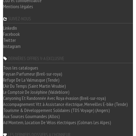
CGU et confidentialité
Mentions légales
SUIVEZ-NOUS
LinkedIn
Facebook
Twitter
Instagram
DERNIÈRES OFFRES V-A EXCLUSIVE
Tous les catalogues
Paysan Parfumeur (Breil-sur-roya)
Refuge De La Valmasque (Tende)
L'Air Du Temps (Saint Martin Vésubie)
Le Comptoir De Joséphine (Valdeblore)
Canyoning Et Randonnée Avec Roya évasion (Breil-sur-roya)
Accompagnement Vtt à Assistance électrique, Merveilles E-bike (Tende)
Tourisme & Développement Solidaires (TDS Voyage) (Angers)
Aux Sources Gourmandes (Allos)
Ad Montem, Location De Vélos électriques (Colmars Les Alpes)
LES DERNIERS DOSSIERS A L'HONNEUR