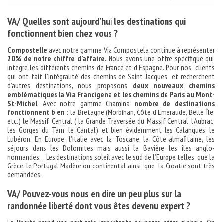
VA/ Quelles sont aujourd’hui les destinations qui
fonctionnent bien chez vous ?
Compostelle
avec notre gamme Via Compostela continue à représenter
20% de notre chiffre d’affaire.
Nous avons une offre spécifique qui
intègre les différents chemins de France et d’Espagne. Pour nos clients
qui ont fait l’intégralité des chemins de Saint Jacques et recherchent
d’autres destinations, nous proposons
deux nouveaux chemins
emblématiques la Via Francigena et les chemins de Paris au Mont-
St-Michel
. Avec notre gamme Chamina
nombre de destinations
fonctionnent bien
: la Bretagne (Morbihan, Côte d’Emeraude, Belle Île,
etc.) le Massif Central ( la Grande Traversée du Massif Central, l’Aubrac,
les Gorges du Tarn, le Cantal) et bien évidemment les Calanques, le
Lubéron. En Europe, l’Italie avec la Toscane, la Côte almafitaine, les
séjours dans les Dolomites mais aussi la Bavière, les îles anglo-
normandes… Les destinations soleil avec le sud de l’Europe telles que la
Grèce, le Portugal Madère ou continental ainsi que la Croatie sont très
demandées.
VA/ Pouvez-vous nous en dire un peu plus sur la
randonnée liberté dont vous êtes devenu expert ?
La liberté prend une part très importante de notre offre globale. On