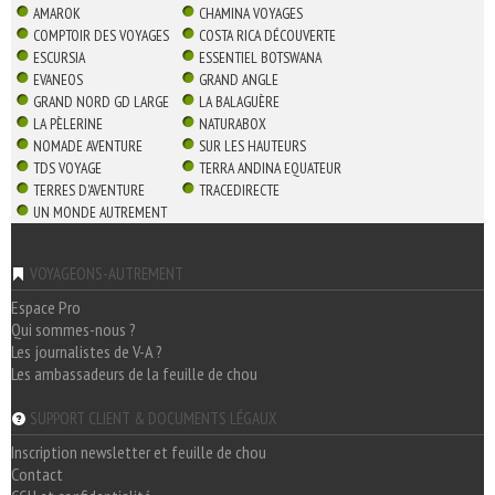
AMAROK
CHAMINA VOYAGES
COMPTOIR DES VOYAGES
COSTA RICA DÉCOUVERTE
ESCURSIA
ESSENTIEL BOTSWANA
EVANEOS
GRAND ANGLE
GRAND NORD GD LARGE
LA BALAGUÈRE
LA PÈLERINE
NATURABOX
NOMADE AVENTURE
SUR LES HAUTEURS
TDS VOYAGE
TERRA ANDINA EQUATEUR
TERRES D'AVENTURE
TRACEDIRECTE
UN MONDE AUTREMENT
VOYAGEONS-AUTREMENT
Espace Pro
Qui sommes-nous ?
Les journalistes de V-A ?
Les ambassadeurs de la feuille de chou
SUPPORT CLIENT & DOCUMENTS LÉGAUX
Inscription newsletter et feuille de chou
Contact