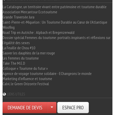
La Catalogne, un territoire vivant entre patrimoine et tourisme durable
Association Mercantour Ecotourisme
Grande Traversée Jura
Saint-Pierre-et-Miquelon : Un Tourisme Durable au Cœur de l'Atlantique
Woofing
Road Trip en Autriche : Alpbach et Bregenzerwald
Dossier spécial Femmes du tourisme: portraits inspirants et réflexions sur
l'égalité des sexes
La Feuille de Chou #10
Sauver les dauphins de la mer rouge
Les femmes du tourisme
Take The M.E.D
Colloque « Tourisme du futur »
Agence de voyage tourisme solidaire - EChangeons le monde
Marketing d'influence et tourisme
Calvi, le Green Orizonte Festival
LIENS UTILES
DEMANDE DE DEVIS
ESPACE PRO