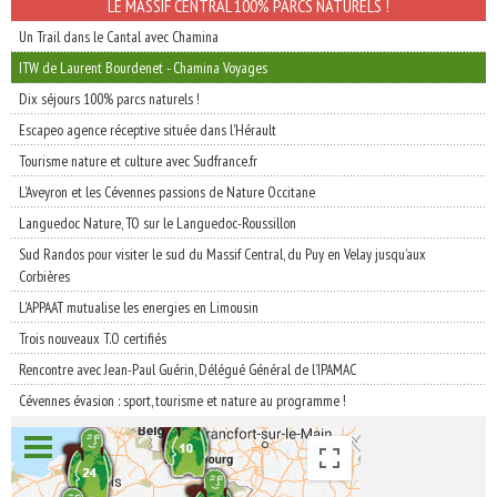
LE MASSIF CENTRAL 100% PARCS NATURELS !
Un Trail dans le Cantal avec Chamina
ITW de Laurent Bourdenet - Chamina Voyages
Dix séjours 100% parcs naturels !
Escapeo agence réceptive située dans l'Hérault
Tourisme nature et culture avec Sudfrance.fr
L'Aveyron et les Cévennes passions de Nature Occitane
Languedoc Nature, TO sur le Languedoc-Roussillon
Sud Randos pour visiter le sud du Massif Central, du Puy en Velay jusqu’aux
Corbières
L'APPAAT mutualise les energies en Limousin
Trois nouveaux T.O certifiés
Rencontre avec Jean-Paul Guérin, Délégué Général de l’IPAMAC
Cévennes évasion : sport, tourisme et nature au programme !