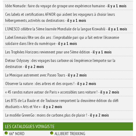
Idée Nomade : faire du voyage de groupe une expérience humaine
-
il y a 1 mois
Ces labels et certifications AFNOR qui aident les voyageurs à choisir leurs
hébergements, activités ou destinations
-
il y a 1 mois
L’UNESCO célèbre la 5ème Journée Mondiale de la langue Kiswahili
-
il y a 1 mois
Label Emmaüs fête ses dix ans : l’improbable pari qui a fait entrer l’économie
solidaire dans l’ère du numérique
-
il y a 1 mois
Les Trophées Horizons reviennent pour une 5ème édition
-
il y a 1 mois
Detour Odyssey : des voyages bas carbone où l’expérience l’emporte sur la
destination
-
il y a 2 mois
Le Mexique autrement avec Paseo Tours
-
il y a 2 mois
Observer la nature : des arbres et des orques !
-
il y a 2 mois
« 45 randos nature autour de Paris » accessibles sans voiture !
-
il y a 2 mois
Les BTS de La Baule et de Toulouse remportent la deuxième édition du défi
étudiants « Arts et Vie »
-
il y a 2 mois
Le modèle GreenGo : moins de carbone, plus de plaisir !
-
il y a 2 mois
LES CATALOGUES VOYAGISTE
66° NORD
ALLIBERT TREKKING