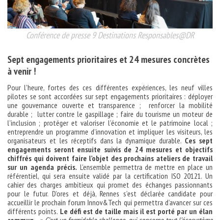
Conférence de presse 9 Destinations Responsables@DR
Sept engagements prioritaires et 24 mesures concrètes
à venir !
Pour l’heure, fortes des ces différentes expériences, les neuf villes
pilotes se sont accordées sur sept engagements prioritaires : déployer
une gouvernance ouverte et transparence ; renforcer la mobilité
durable ; lutter contre le gaspillage ; faire du tourisme un moteur de
l’inclusion ; protéger et valoriser l’économie et le patrimoine local ;
entreprendre un programme d’innovation et impliquer les visiteurs, les
organisateurs et les réceptifs dans la dynamique durable.
Ces sept
engagements seront ensuite suivis de 24 mesures et objectifs
chiffrés qui doivent faire l’objet des prochains ateliers de travail
sur un agenda précis.
L’ensemble permettra de mettre en place un
référentiel, qui sera ensuite validé par la certification ISO 20121. Un
cahier des charges ambitieux qui promet des échanges passionnants
pour le futur. D’ores et déjà, Rennes s’est déclarée candidate pour
accueillir le prochain forum Innov&Tech qui permettra d’avancer sur ces
différents points.
Le défi est de taille mais il est porté par un élan