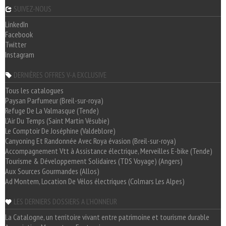
SUIVEZ-NOUS
LinkedIn
Facebook
Twitter
Instagram
DERNIÈRES OFFRES V-A EXCLUSIVE
Tous les catalogues
Paysan Parfumeur (Breil-sur-roya)
Refuge De La Valmasque (Tende)
L'Air Du Temps (Saint Martin Vésubie)
Le Comptoir De Joséphine (Valdeblore)
Canyoning Et Randonnée Avec Roya évasion (Breil-sur-roya)
Accompagnement Vtt à Assistance électrique, Merveilles E-bike (Tende)
Tourisme & Développement Solidaires (TDS Voyage) (Angers)
Aux Sources Gourmandes (Allos)
Ad Montem, Location De Vélos électriques (Colmars Les Alpes)
LES DERNIERS DOSSIERS A L'HONNEUR
La Catalogne, un territoire vivant entre patrimoine et tourisme durable