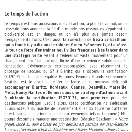
Le temps de l’action
Le temps n’est plus au discours mais à l’action, la planète va mal, on ne
cesse de nous annoncer la fin d’un monde, nos ressources s’épuisent, la
biodiversité est en danger, et on n’a plus que jamais besoin
d’engagements forts. C’est aussi la conviction de
Béatrice Eastham,
qui a fondé il y a dix ans le cabinet Green Evénements, et a réussi
le tour de force d’entrainer neuf villes françaises à se lancer dans
une stratégie verte
visant à fédérer un vaste mouvement pour un
changement sociétal profond. Riche d’une expérience solide dans la
conception d’évènements éco-responsables, avec récemment le
pilotage de l’accueil du G7 à Biarritz qui a obtenu la certification
ISO20121 et le Label Egalité Hommes Femmes Grands Evènements,
Béatrice est le pivot et le fer de lance de ce nouveau défi, soit
accompagner Biarritz, Bordeaux, Cannes, Deauville, Marseille,
Metz, Nancy, Nantes et Rennes dans une stratégie d’actions visant
à obtenir la certification ISO20121, une première
pour des
destinations puisque jusqu’à alors, cette certification ne s’adressait
qu’aux acteurs du marché de l’évènementiel et du tourisme d’affaires
(prestataires et gestionnaires de lieux événementiels notamment). Elle
pourra désormais marquer une destination. Béatrice Eastham : «
Notre
projet, lancé au quai d’Orsay en juin dernier, est parrainé par Jean-Baptiste
Lemoyne, Secrétaire d’Etat du Ministère des Affaires Etrangères. Nous devons