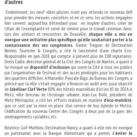
d’autres
Evidemment, les neuf villes pilotes n’ont pas attendu ce nouveau défi
pour prendre des mesures concrètes et en ce sens, les actions engagées
hier servent aujourd’hui d’étendard pour en inspirer d’autres, créer de
l’élan, de l’exemplarité et servir de ciment pour le travail commun. Ainsi,
lors des ateliers et rencontres de Deauville,
chaque ville a mis en
exergue une initiative plus spécifique qu’elle souhaitait porter à la
connaissance des ses congénères.
Karine Treguer, de Destination
Rennes Tourisme & Congrès, a cité le lancement d’une charte Eco-
Responsable en juin 2018 qui compte à présent plus de 100 signataires.
Denis Caille, directeur général de la Cité des Congrès de Nantes, a quant à
lui évoqué un
dispositif d’inclusion
qui ouvre la Cité à tous les publics
par l’organisation de festival et des accès privilégiés pour les habitants
des quartiers difficiles. A Marseille, Pascale Bigo, du Bureau des Congrès, a
précisé que la ville s’était engagée à financer un audit avec pour objectif
de
labéliser Clef Verte
80% des hôtels marseillais d’ici les JO de 2024. A
Metz, ville berceau de l’écologie urbaine, Jean-Luc Bohl, président de
Metz Métropole, a cité les efforts réalisés en matière
d’éco-mobilité
,
que ce soit par la mise en place d’un service de bus hybride le Mettis,
l’édification du nouveau Centre des Congrès à deux pas de la gare, des
aménagements cyclables, etc.
Béatrice Cuif-Mathieu, Destination Nancy, a quant à elle mis en exergue
un partenariat avec la Banque Alimentaire qui a permis d’
éviter le