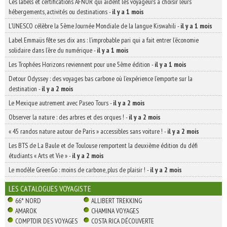
Ces labels et certifications AFNOR qui aident les voyageurs à choisir leurs
hébergements, activités ou destinations
-
il y a 1 mois
L’UNESCO célèbre la 5ème Journée Mondiale de la langue Kiswahili
-
il y a 1 mois
Label Emmaüs fête ses dix ans : l’improbable pari qui a fait entrer l’économie
solidaire dans l’ère du numérique
-
il y a 1 mois
Les Trophées Horizons reviennent pour une 5ème édition
-
il y a 1 mois
Detour Odyssey : des voyages bas carbone où l’expérience l’emporte sur la
destination
-
il y a 2 mois
Le Mexique autrement avec Paseo Tours
-
il y a 2 mois
Observer la nature : des arbres et des orques !
-
il y a 2 mois
« 45 randos nature autour de Paris » accessibles sans voiture !
-
il y a 2 mois
Les BTS de La Baule et de Toulouse remportent la deuxième édition du défi
étudiants « Arts et Vie »
-
il y a 2 mois
Le modèle GreenGo : moins de carbone, plus de plaisir !
-
il y a 2 mois
LES CATALOGUES VOYAGISTE
66° NORD
ALLIBERT TREKKING
AMAROK
CHAMINA VOYAGES
COMPTOIR DES VOYAGES
COSTA RICA DÉCOUVERTE