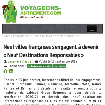
Home
»
Écotourisme
»
« Neuf Destinations Responsables »
Actualités
Neuf villes françaises s’engagent à devenir
T. Responsable
« Neuf Destinations Responsables »
Destinations
Geneviève Clastres
|
Publié le 16 septembre 2019
Acteurs
Thèmatique :
Initiative régionale
Territoire
Thèmes
Depuis le 13 juin dernier, lancement officiel de leur engagement,
Biarritz, Bordeaux, Cannes, Deauville, Marseille, Metz, Nancy,
OK
Nantes et Rennes
ont décidé de travailler ensemble sous la
houlette du cabinet Green Evénements pour obtenir la
certification ISO20121 et devenir ainsi neuf destinations
internationales responsables. Elles étaient réunies du 9 au 11