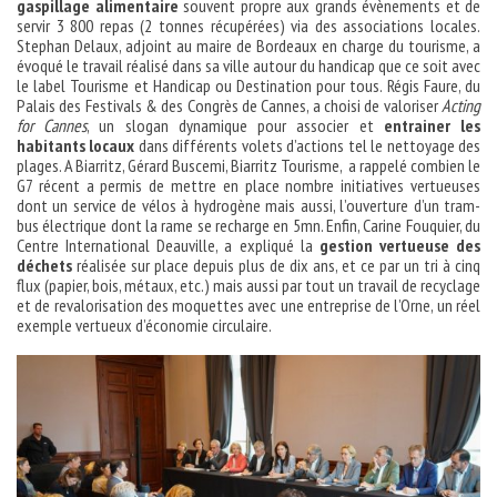
gaspillage alimentaire
souvent propre aux grands évènements et de
servir 3 800 repas (2 tonnes récupérées) via des associations locales.
Stephan Delaux, adjoint au maire de Bordeaux en charge du tourisme, a
évoqué le travail réalisé dans sa ville autour du handicap que ce soit avec
le label Tourisme et Handicap ou Destination pour tous. Régis Faure, du
Palais des Festivals & des Congrès de Cannes, a choisi de valoriser
Acting
for Cannes
, un slogan dynamique pour associer et
entrainer les
habitants locaux
dans différents volets d’actions tel le nettoyage des
plages. A Biarritz, Gérard Buscemi, Biarritz Tourisme, a rappelé combien le
G7 récent a permis de mettre en place nombre initiatives vertueuses
dont un service de vélos à hydrogène mais aussi, l’ouverture d’un tram-
bus électrique dont la rame se recharge en 5mn. Enfin, Carine Fouquier, du
Centre International Deauville, a expliqué la
gestion vertueuse des
déchets
réalisée sur place depuis plus de dix ans, et ce par un tri à cinq
flux (papier, bois, métaux, etc.) mais aussi par tout un travail de recyclage
et de revalorisation des moquettes avec une entreprise de l’Orne, un réel
exemple vertueux d’économie circulaire.