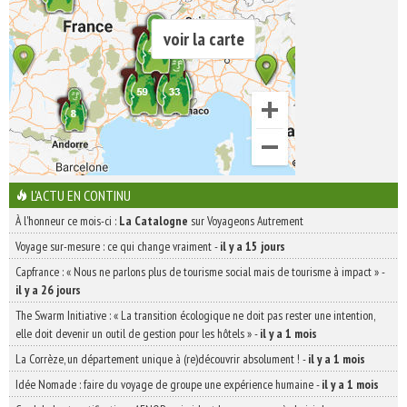
voir la carte
L'ACTU EN CONTINU
À l'honneur ce mois-ci :
La Catalogne
sur Voyageons Autrement
Voyage sur-mesure : ce qui change vraiment
-
il y a 15 jours
Capfrance : « Nous ne parlons plus de tourisme social mais de tourisme à impact »
-
il y a 26 jours
The Swarm Initiative : « La transition écologique ne doit pas rester une intention,
elle doit devenir un outil de gestion pour les hôtels »
-
il y a 1 mois
La Corrèze, un département unique à (re)découvrir absolument !
-
il y a 1 mois
Idée Nomade : faire du voyage de groupe une expérience humaine
-
il y a 1 mois