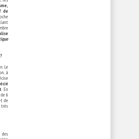
isme,
f de
roche
llant
ombre
lise
tique
 ?
n. Le
on, à
écise
écié
t
. En
 de 6
et de
 très
d des