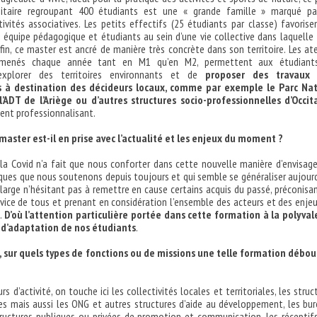
sitaire regroupant 400 étudiants est une « grande famille » marqué pa
vités associatives. Les petits effectifs (25 étudiants par classe) favorise
 équipe pédagogique et étudiants au sein d’une vie collective dans laquelle
nfin, ce master est ancré de manière très concrète dans son territoire. Les ate
 menés chaque année tant en M1 qu’en M2, permettent aux étudiant
d’explorer des territoires environnants et de
proposer des travaux 
s à destination des décideurs locaux, comme par exemple le Parc Nat
’ADT de l’Ariège ou d’autres structures socio-professionnelles d’Occit
ent professionnalisant.
master est-il en prise avec l’actualité et les enjeux du moment ?
 la Covid n’a fait que nous conforter dans cette nouvelle manière d’envisage
iques que nous soutenons depuis toujours et qui semble se généraliser aujourd
 large n’hésitant pas à remettre en cause certains acquis du passé, préconisa
vice de tous et prenant en considération l’ensemble des acteurs et des enje
.
D’où l’attention particulière portée dans cette formation à la polyva
é d’adaptation de nos étudiants
.
 sur quels types de fonctions ou de missions une telle formation débo
s d’activité, on touche ici les collectivités locales et territoriales, les struc
s mais aussi les ONG et autres structures d’aide au développement, les bu
tructures publiques ou privées de promotion et communication, les réceptifs