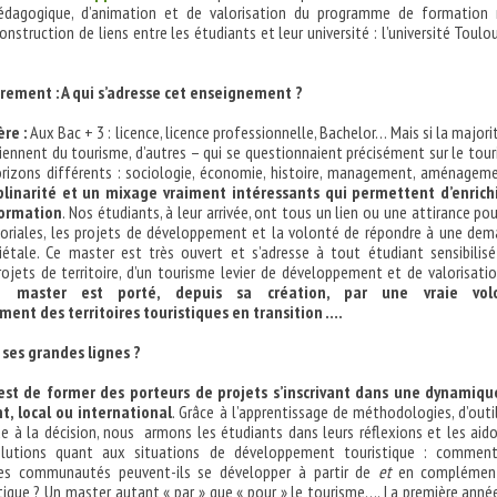
édagogique, d’animation et de valorisation du programme de formation
nstruction de liens entre les étudiants et leur université : l’université Toulo
ement : A qui s’adresse cet enseignement ?
re :
Aux Bac + 3 : licence, licence professionnelle, Bachelor… Mais si la majori
iennent du tourisme, d’autres – qui se questionnaient précisément sur le tou
orizons différents : sociologie, économie, histoire, management, aménage
plinarité et un mixage vraiment intéressants qui permettent d’enrich
formation
. Nos étudiants, à leur arrivée, ont tous un lien ou une attirance pou
itoriales, les projets de développement et la volonté de répondre à une de
ciétale. Ce master est très ouvert et s’adresse à tout étudiant sensibilis
ojets de territoire, d’un tourisme levier de développement et de valorisati
e master est porté, depuis sa création, par une vraie vol
nt des territoires touristiques en transition ….
 ses grandes lignes ?
f est de former des porteurs de projets s’inscrivant dans une dynamiq
, local ou international
. Grâce à l’apprentissage de méthodologies, d’outi
de à la décision, nous armons les étudiants dans leurs réflexions et les aid
olutions quant aux situations de développement touristique : comment
 les communautés peuvent-ils se développer à partir de
et
en complémen
istique ? Un master autant « par » que « pour » le tourisme…. La première anné