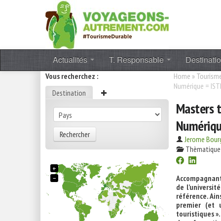
Actualités
T. Responsable
Destinati
Vous recherchez :
Home
»
Tourisme
Numérique = ISTH
Destination
Masters 
Numérique
Rechercher
Jerome Bour
Thèmatique
+
−
Accompagnant d
de l’universit
référence. Ai
premier (et 
touristiques »