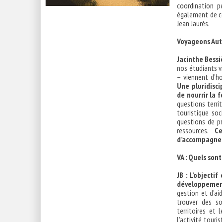
coordination p
également de co
Jean Jaurès.
Voyageons Autr
Jacinthe Bessiè
nos étudiants v
– viennent d’h
Une pluridisci
de nourrir la 
questions terr
touristique so
questions de pr
ressources.
C
d’accompagneme
VA : Quels sont
JB : L’objecti
développement
gestion et d’ai
trouver des s
territoires et
l’activité tour