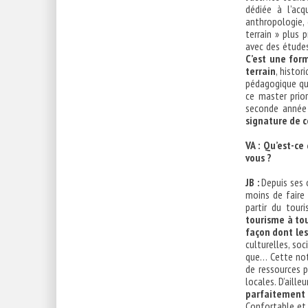
dédiée à l’acq
anthropologie, 
terrain » plus 
avec des études
C’est une for
terrain
, histor
pédagogique qu
ce master prio
seconde année 
signature de 
VA :
Qu’est-ce
vous ?
JB :
Depuis ses o
moins de faire
partir du tour
tourisme à tou
façon dont les
culturelles, so
que… Cette not
de ressources p
locales. D’aille
parfaitement
Confortable et 