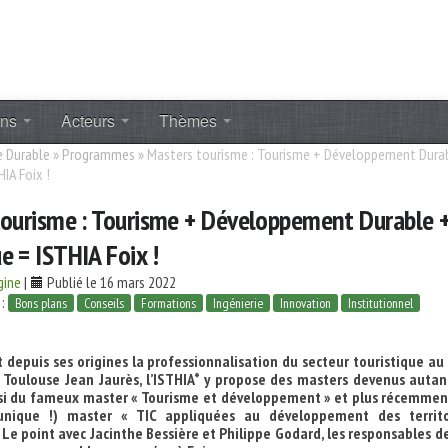
ons
Acteurs
Thèmes
 Durable
»
Programmes
»
Masters tourisme : Tourisme + Développement Dura
IA Foix !
tourisme : Tourisme + Développement Durable 
 = ISTHIA Foix !
gine
|
Publié le 16 mars 2022
 :
Bons plans
Conseils
Formations
Ingénierie
Innovation
Institutionnel
epuis ses origines la professionnalisation du secteur touristique au
é Toulouse Jean Jaurès, l’ISTHIA* y propose des masters devenus auta
nsi du fameux master « Tourisme et développement » et plus récemmen
unique !) master « TIC appliquées au développement des territo
. Le point avec Jacinthe Bessière et Philippe Godard, les responsables d