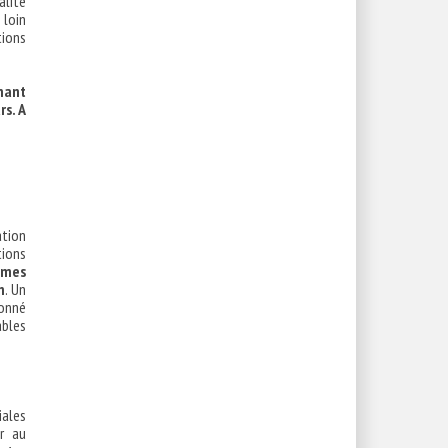
alité
 loin
tions
enant
rs. A
ation
tions
mmes
n
. Un
donné
ables
iales
er au