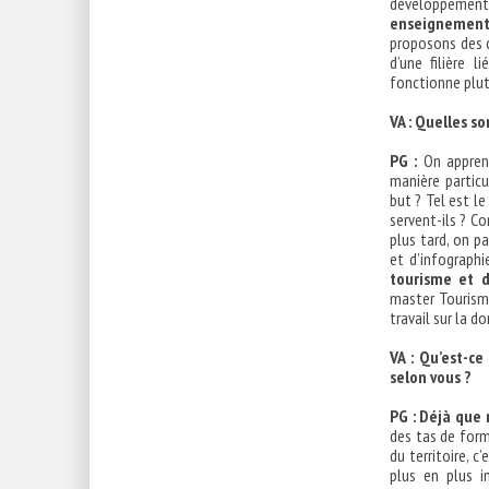
développement t
enseignement, 
proposons des c
d’une filière 
fonctionne plut
VA : Quelles so
PG :
On apprend
manière particu
but ? Tel est le
servent-ils ? Co
plus tard, on p
et d’infograph
tourisme et d
master Tourism
travail sur la d
VA : Qu’est-c
selon vous ?
PG :
Déjà que 
des tas de form
du territoire, 
plus en plus i