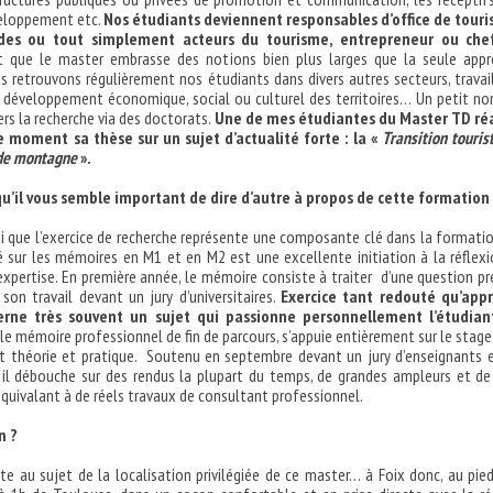
eloppement etc.
Nos étudiants deviennent responsables d’office de tour
udes ou tout simplement acteurs du tourisme, entrepreneur ou che
t que le master embrasse des notions bien plus larges que la seule app
us retrouvons régulièrement nos étudiants dans divers autres secteurs, travai
 développement économique, social ou culturel des territoires… Un petit n
ers la recherche via des doctorats.
Une de mes étudiantes du Master TD réa
ce moment sa thèse sur un sujet d’actualité forte : la «
Transition touris
 de montagne
».
 qu’il vous semble important de dire d’autre à propos de cette formation
ai que l’exercice de recherche représente une composante clé dans la formatio
é sur les mémoires en M1 et en M2 est une excellente initiation à la réflexi
l’expertise. En première année, le mémoire consiste à traiter d’une question pr
 son travail devant un jury d’universitaires.
Exercice tant redouté qu’appr
cerne très souvent un sujet qui passionne personnellement l’étudian
le mémoire professionnel de fin de parcours, s’appuie entièrement sur le stage
t théorie et pratique. Soutenu en septembre devant un jury d’enseignants 
 il débouche sur des rendus la plupart du temps, de grandes ampleurs et de
équivalant à de réels travaux de consultant professionnel.
n ?
e au sujet de la localisation privilégiée de ce master… à Foix donc, au pie