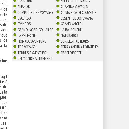
66° NORD
ALLIBERT TREKKING
ogie,
AMAROK
CHAMINA VOYAGES
 « de
COMPTOIR DES VOYAGES
COSTA RICA DÉCOUVERTE
sante
ESCURSIA
ESSENTIEL BOTSWANA
caux.
EVANEOS
GRAND ANGLE
s de
ssion
GRAND NORD GD LARGE
LA BALAGUÈRE
r que
LA PÈLERINE
NATURABOX
es de
NOMADE AVENTURE
SUR LES HAUTEURS
à la
TDS VOYAGE
TERRA ANDINA EQUATEUR
TERRES D'AVENTURE
TRACEDIRECTE
UN MONDE AUTREMENT
elon
’agit
ire à
t du
ur la
ues,
s pas
lité,
elles
adre
euse
.
petit