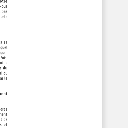
otre
 Nous
t pas
 cela
 a sa
 quel
 quoi
Puis,
utils
e du
ui du
ar le
ment
verez
ement
nt de
es et