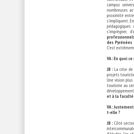
campus univer
nombreuses acti
proximité entre
s’impliquent. E
pédagogiques
s’imprègner, 
professionnel
des Pyrénées l
C’est extrêmem
VA :
En quoi ce 
JB :
La crise de
projets tourist
Une vision plus
tourisme au ser
développement
et à la facult
VA :
Justement,
t-elle ?
JB :
Côté secteur
intercommunale
d’études, les s