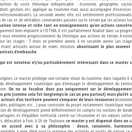
uisition du socle théorique indispensable : économie, géographie, sociol
droit, gestion, etc. appliqué au tourisme mais aussi accompagné d’exercices
professionnalisants. La seconde année, elle, est entièrement professionnali
 de cas et de véritables commandes passées sur le terrain par les acteurs lo
mation intense et riche tant en enseignements qu’en actions concrète
iquement bien implanté à l’ISTHIA. Il est parfaitement finalisé dans sa progre
i vous emmène progressivement du théorique aux actions de terrain. A note
rise les stages : 3 mois en première année, 6 en seconde année. Les stag
étant articulés autour de vraies missions
aboutissant le plus souvent 
contrats d’embauche
.
 qui est novateur et/ou particulièrement intéressant dans ce master s
rigines, ce master privilégie une certaine vision du tourisme, dans laquelle il s
 du développement touristique que d’envisager le développement du territo
isme.
On ne se focalise donc pas uniquement sur le développemen
s prix (comme cela fut longtemps le cas un peu partout) mais plutôt s
 acteurs d’un territoire peuvent s’emparer de leurs ressources
(économiq
ciales, politiques etc…) pour construire du projet notamment touristique mai
ion de développement prend définitivement en compte les notions de durabi
artagées et d’équilibre territorial centré sur l’économie et les valeurs cultur
urs, délocalisé à Foix, à 1h de Toulouse,
ce master y est dispensé dans un c
 en accord avec à sa philosophie : douce, raisonnée, harmoni
agréable à vivre, idéal pour la pratique des activités et sports de nature, ce 