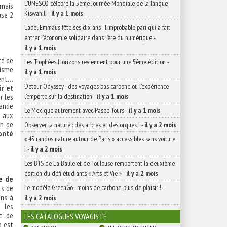
L’UNESCO célèbre la 5ème Journée Mondiale de la langue
 mais
Kiswahili
-
il y a 1 mois
use 2
Label Emmaüs fête ses dix ans : l’improbable pari qui a fait
entrer l’économie solidaire dans l’ère du numérique
-
il y a 1 mois
té de
Les Trophées Horizons reviennent pour une 5ème édition
-
risme
il y a 1 mois
ment…
Detour Odyssey : des voyages bas carbone où l’expérience
ir et
l’emporte sur la destination
-
il y a 1 mois
r les
mande
Le Mexique autrement avec Paseo Tours
-
il y a 1 mois
é aux
on de
Observer la nature : des arbres et des orques !
-
il y a 2 mois
onté
« 45 randos nature autour de Paris » accessibles sans voiture
!
-
il y a 2 mois
Les BTS de La Baule et de Toulouse remportent la deuxième
édition du défi étudiants « Arts et Vie »
-
il y a 2 mois
ue de
Le modèle GreenGo : moins de carbone, plus de plaisir !
-
ls de
ons à
il y a 2 mois
 les
t de
LES CATALOGUES VOYAGISTE
e est