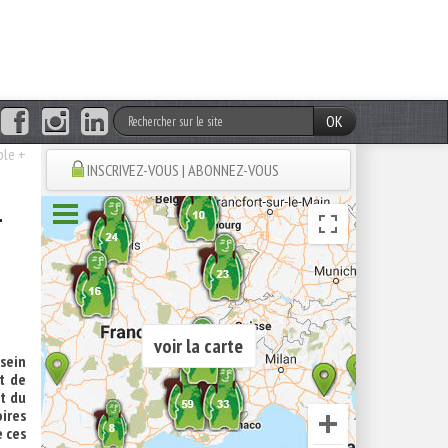
OK
ble +
INSCRIVEZ-VOUS | ABONNEZ-VOUS
+
voir la carte
 sein
nt de
t du
ires
e ces