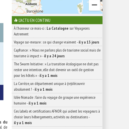
L'ACTU EN CONTINU
À l'honneur ce mois-ci :
La Catalogne
sur Voyageons
Autrement
Voyage sur-mesure : ce qui change vraiment
-
il y a 13 jours
Capfrance : « Nous ne parlons plus de tourisme social mais de
tourisme à impact »
-
il y a 24 jours
The Swarm Initiative : « La transition écologique ne doit pas
rester une intention, elle doit devenir un outil de gestion
pour les hôtels »
-
il y a 1 mois
La Corrèze, un département unique à (re)découvrir
absolument !
-
il y a 1 mois
Idée Nomade : faire du voyage de groupe une expérience
humaine
-
il y a 1 mois
Ces labels et certifications AFNOR qui aident les voyageurs à
choisir leurs hébergements, activités ou destinations
-
s du
il y a 1 mois
al de