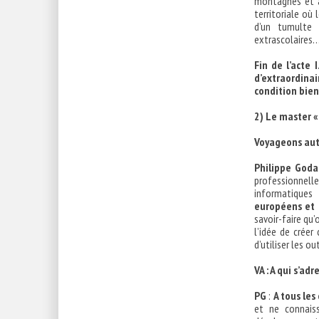
montagnes et à
territoriale où
d’un tumulte u
extrascolaires
Fin de l’acte 
d’extraordinai
condition bien
2) Le master 
Voyageons aut
Philippe Goda
professionnell
informatiques
européens et p
savoir-faire qu
l’idée de créer
d’utiliser les ou
VA : A qui s’ad
PG
:
A tous les
et ne connaiss