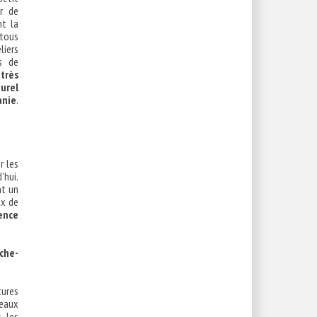
r de
nt la
 tous
liers
s de
très
urel
anie
.
r les
’hui.
nt un
ux de
lence
uche-
tures
reaux
, les