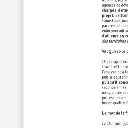
agences de dév
chargés d’ét
projet
. Sachan
touristique, no
par exemple au
enfin poursuit v
d’ailleurs en 
des territoires
VA : Qu’est-ce
JB :
Je rajouter
travail effectu
l’analyse et à 
puis à soutenir
puisqu’il con
seconde année, 
mois, combinan
professionnels,
bonne qualité, 
Le mot de la fi
JB :
Un mot just