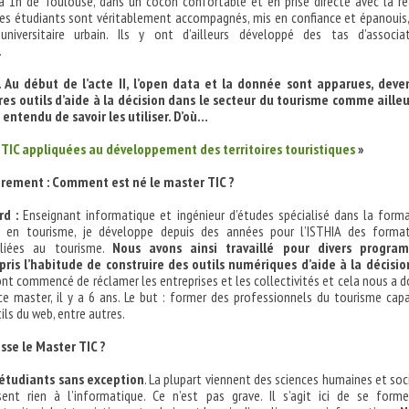
 1h de Toulouse, dans un cocon confortable et en prise directe avec la ré
 les étudiants sont véritablement accompagnés, mis en confiance et épanouis,
niversitaire urbain. Ils y ont d’ailleurs développé des tas d’associa
…
I. Au début de l’acte II, l’open data et la donnée sont apparues, dev
res outils d’aide à la décision dans le secteur du tourisme comme ailleu
 entendu de savoir les utiliser. D’où…
«
TIC appliquées au développement des territoires touristiques
»
rement : Comment est né le master TIC ?
rd :
Enseignant informatique et ingénieur d’études spécialisé dans la form
e en tourisme, je développe depuis des années pour l’ISTHIA des forma
 liées au tourisme.
Nous avons ainsi travaillé pour divers progra
ris l’habitude de construire des outils numériques d’aide à la décisio
’ont commencé de réclamer les entreprises et les collectivités et cela nous a 
 ce master, il y a 6 ans. Le but : former des professionnels du tourisme cap
tils du web, entre autres.
resse le Master TIC ?
 étudiants sans exception
. La plupart viennent des sciences humaines et soc
ent rien à l’informatique. Ce n’est pas grave. Il s’agit ici de se form