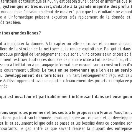
erritorial et touristique et nul n’y est besoin d’une licence en informatique.
N
systémique et très ouvert, s’adapte à la grande majorité des profils
.
ours de mise à niveau en début de master 1 pour que les étudiants ne venan
liée à l’informatique puissent exploiter très rapidement de la donnée et
ôt très bien.
nt ses grandes lignes ?
 à manipuler la donnée. A la capter où elle se trouve et comme chacun
lière de la stocker, de la nettoyer et la rendre exploitable. Par qui et dans
 module principal de l’enseignement : que sont un indicateur et un critère et à
mment restituer toutes ces données de manière utile à l’utilisateur final, etc. 
assera à l’initiation à un langage informatique ouvrant sur la construction d’o
ies couramment utilisés.
Le tout en se souvenant que l’on est au servic
u développement des territoires.
En fait, l’enseignement reçu est cel
e & Développement avec une partie « financement des projets » remplacée p
onnée.
e qui est novateur et particulièrement intéressant dans cet enseigne
nous soyons les premiers et les seuls à le proposer en France
. Vous trou
ations, partout, sur la donnée ; mais appliquée au tourisme et au développ
c’est ici et seulement ici que cela se passe et les besoins dans ce domaine so
mportants. Le gap entre ce que savent réaliser la plupart des entrepris