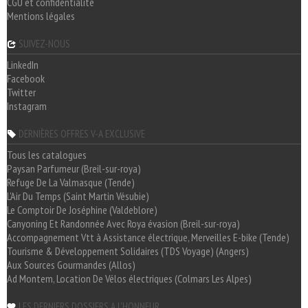
CGU et confidentialité
Mentions légales
SUIVEZ-NOUS
LinkedIn
Facebook
Twitter
Instagram
DERNIÈRES OFFRES V-A EXCLUSIVE
Tous les catalogues
Paysan Parfumeur (Breil-sur-roya)
Refuge De La Valmasque (Tende)
L'Air Du Temps (Saint Martin Vésubie)
Le Comptoir De Joséphine (Valdeblore)
Canyoning Et Randonnée Avec Roya évasion (Breil-sur-roya)
Accompagnement Vtt à Assistance électrique, Merveilles E-bike (Tende)
Tourisme & Développement Solidaires (TDS Voyage) (Angers)
Aux Sources Gourmandes (Allos)
Ad Montem, Location De Vélos électriques (Colmars Les Alpes)
LES DERNIERS DOSSIERS A L'HONNEUR