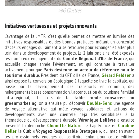
@G.Clastres
Initiatives vertueuses et projets innovants
L’avantage de la JMTR, c’est qu’elle permet de mettre en lumière des
initiatives responsables et des bonnes pratiques, mêlant un concentré
d’acteurs engagés qui aiment à se retrouver pour échanger et aller plus
loin dans le développement de projets. Le 2 juin ont ainsi été exposés
les nombreux engagements du
Comité Régional d’Ile de France
, qui
accueille chaque année l’évènement, et qui continue à travailler
activement pour que
Paris devienne un acteur de référence pour le
tourisme durable
. Président du CRT d’Ile de France,
Gérard Feldzer
a
ainsi exposé la conversion écologique à laquelle se livre la capitale, qui
passe par le développement des transports en commun, des
hébergements basse consommation, l’accentuation du tourisme familial
intra-régional, etc. Lors de la
table ronde consacrée au
greenmarketing
, on a ensuite pu découvrir
Double-Sens
, une agence
de voyage alternative qui mêle voyage solidaires et actions de
développements avec une clientèle déjà très sensibilisée à la
thématique du développement durable.
Véronique Lelièvre
a ensuite
présenté la démarche
Chouette Nature
de Cap France et
Caroline
Heller
, le
Club « Voyagez Responsable Bretagne »,
qui met en avant
les professionnels engagés du territoire. Enfin, pour cette édition,