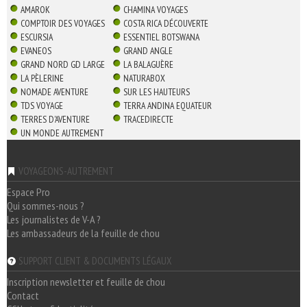
AMAROK
CHAMINA VOYAGES
COMPTOIR DES VOYAGES
COSTA RICA DÉCOUVERTE
ESCURSIA
ESSENTIEL BOTSWANA
EVANEOS
GRAND ANGLE
GRAND NORD GD LARGE
LA BALAGUÈRE
LA PÈLERINE
NATURABOX
NOMADE AVENTURE
SUR LES HAUTEURS
TDS VOYAGE
TERRA ANDINA EQUATEUR
TERRES D'AVENTURE
TRACEDIRECTE
UN MONDE AUTREMENT
VOYAGEONS-AUTREMENT
Espace Pro
Qui sommes-nous ?
Les journalistes de V-A ?
Les ambassadeurs de la feuille de chou
SUPPORT CLIENT & DOCUMENTS LÉGAUX
Inscription newsletter et feuille de chou
Contact