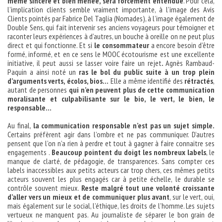
même sincère et bien menée, sera forcément entendue
. Pour cela,
l’implication clients semble vraiment importante, à l’image des Avis
Clients pointés par Fabrice Del Taglia (Nomades), à l’image également de
Double Sens, qui fait intervenir ses anciens voyageurs pour témoigner et
raconter leurs expériences à d’autres, un bouche à oreille on ne peut plus
direct et qui fonctionne. Et si
le consommateur
a encore besoin d’être
formé, informé, et en ce sens le MOOC écotourisme est une excellente
initiative, il peut aussi se lasser voire faire un rejet
.
Agnès Rambaud-
Paquin a ainsi noté un
ras le bol du public suite à un trop plein
d’arguments verts, écolos, bios…
Elle a même identifié des
rétractés
,
autant de personnes
qui n’en peuvent plus de cette communication
moralisante et culpabilisante sur le bio, le vert, le bien, le
responsable…
Au final,
la communication responsable n’est pas un sujet simple.
Certains préfèrent agir dans l’ombre et ne pas communiquer. D’autres
pensent que l’on n’a rien à perdre et tout à gagner à faire connaitre ses
engagements .
Beaucoup pointent du doigt les nombreux labels
, le
manque de clarté, de pédagogie, de transparences. Sans compter ces
labels inaccessibles aux petits acteurs car trop chers, ces mêmes petits
acteurs souvent les plus engagés car à petite échelle, le durable se
contrôle souvent mieux.
Reste malgré tout une volonté croissante
d’aller vers un mieux et de communiquer plus avant
, sur le vert, oui,
mais également sur le social, l’éthique, les droits de l’homme. Les sujets
vertueux ne manquent pas. Au journaliste de séparer le bon grain de