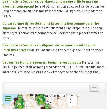
Destinations Solidaires. Le Maroc : un passage difficile mais un
avenir encourageant
Le jeudi 31 mai, en guise d’ouverture de la Sixième
Journée Mondiale du Tourisme Responsable (JMTR) prévue le lendemain,
l’ATES...
Du paradigme de l’évaluation à la certification comme garantie
suprême
L’humanité se situe actuellement à une étape cruciale de son
histoire, car l’action transformatrice de l’homme sur la planète remet en
cause...
Destinations Solidaires - L’Algérie : entre tourisme intérieur et
initiatives privées
Malika Tazaïrt livre ton témoignage ~ par Geneviève
Clastres...
5e Journée Mondiale pour un Tourisme Responsable
Paris, 1er juin
2011 La journée était animée par Sandrine MERCIER, journaliste sur France-
Inter pour l’émission « partir avec » et rédactrice en chef du magazine...
INSCRIVEZ-VOUS | ABONNEZ-VOUS