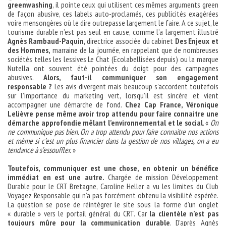
greenwashing
, il pointe ceux qui utilisent ces mêmes arguments green
de façon abusive, ces labels auto-proclamés, ces publicités exagérées
voire mensongères où le dire outrepasse largement le faire. A ce sujet, le
tourisme durable n’est pas seul en cause, comme l’a largement illustré
Agnès Rambaud-Paquin
,
directrice associée du cabinet
Des Enjeux et
des Hommes,
marraine de la journée, en rappelant que de nombreuses
sociétés telles les lessives Le Chat (Ecolabellisées depuis) ou la marque
Nutella ont souvent été pointées du doigt pour des campagnes
abusives.
Alors, faut-il communiquer son engagement
responsable ?
Les avis divergent mais beaucoup s’accordent toutefois
sur l’importance du marketing vert, lorsqu’il est sincère et vient
accompagner une démarche de fond.
Chez Cap France, Véronique
Lelièvre pense même avoir trop attendu pour faire connaitre une
démarche approfondie mêlant l’environnemental et le social
. «
On
ne communique pas bien. On a trop attendu pour faire connaitre nos actions
et même si c’est un plus financier dans la gestion de nos villages, on a eu
tendance à s’essouffler.
»
Toutefois,
communiquer est une chose, en obtenir un bénéfice
immédiat en est une autre.
Chargée de mission Développement
Durable pour le CRT Bretagne, Caroline Heller a vu les limites du Club
Voyagez Responsable qui n’a pas forcément obtenu la visibilité espérée.
La question se pose de réintégrer le site sous la forme d’un onglet
« durable » vers le portail général du CRT. Car
la clientèle n’est pas
toujours mûre pour la communication durable
. D’après Agnès