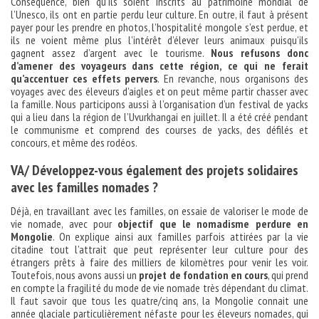
Conséquence, bien qu’ils soient inscrits au patrimoine mondial de
l’Unesco, ils ont en partie perdu leur culture. En outre, il faut à présent
payer pour les prendre en photos, l’hospitalité mongole s’est perdue, et
ils ne voient même plus l’intérêt d’élever leurs animaux puisqu’ils
gagnent assez d’argent avec le tourisme.
Nous refusons donc
d’amener des voyageurs dans cette région, ce qui ne ferait
qu’accentuer ces effets pervers
. En revanche, nous organisons des
voyages avec des éleveurs d’aigles et on peut même partir chasser avec
la famille. Nous participons aussi à l’organisation d’un festival de yacks
qui a lieu dans la région de l’Uvurkhangai en juillet. Il a été créé pendant
le communisme et comprend des courses de yacks, des défilés et
concours, et même des rodéos.
VA/ Développez-vous également des projets solidaires
avec les familles nomades ?
Déjà, en travaillant avec les familles, on essaie de valoriser le mode de
vie nomade, avec pour
objectif que le nomadisme perdure en
Mongolie
. On explique ainsi aux familles parfois attirées par la vie
citadine tout l’attrait que peut représenter leur culture pour des
étrangers prêts à faire des milliers de kilomètres pour venir les voir.
Toutefois, nous avons aussi un
projet de fondation en cours
, qui prend
en compte la fragilité du mode de vie nomade très dépendant du climat.
Il faut savoir que tous les quatre/cinq ans, la Mongolie connait une
année glaciale particulièrement néfaste pour les éleveurs nomades, qui