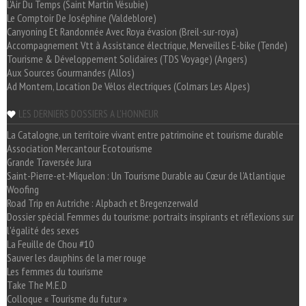
L'Air Du Temps (Saint Martin Vésubie)
Le Comptoir De Joséphine (Valdeblore)
Canyoning Et Randonnée Avec Roya évasion (Breil-sur-roya)
Accompagnement Vtt à Assistance électrique, Merveilles E-bike (Tende)
Tourisme & Développement Solidaires (TDS Voyage) (Angers)
Aux Sources Gourmandes (Allos)
Ad Montem, Location De Vélos électriques (Colmars Les Alpes)
LES DERNIERS DOSSIERS A L'HONNEUR
La Catalogne, un territoire vivant entre patrimoine et tourisme durable
Association Mercantour Ecotourisme
Grande Traversée Jura
Saint-Pierre-et-Miquelon : Un Tourisme Durable au Cœur de l'Atlantique
Woofing
Road Trip en Autriche : Alpbach et Bregenzerwald
Dossier spécial Femmes du tourisme: portraits inspirants et réflexions sur
l'égalité des sexes
La Feuille de Chou #10
Sauver les dauphins de la mer rouge
Les femmes du tourisme
Take The M.E.D
Colloque « Tourisme du futur »