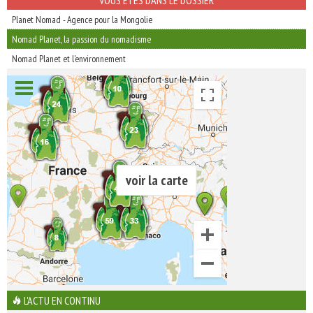
VOUS ÊTES DANS LE DOSSIER
Planet Nomad - Agence pour la Mongolie
Nomad Planet, la passion du nomadisme
Nomad Planet et l'environnement
voir la carte
L'ACTU EN CONTINU