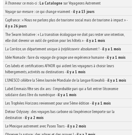
À l'honneur ce mois-ci :
La Catalogne
sur Voyageons Autrement
Voyage sur-mesure : ce qui change vraiment
-
il y a 15 jours
Capfrance : « Nous ne parlons plus de tourisme social mais de tourisme à impact »
-
il y a 26 jours
The Swarm Initiative : « La transition écologique ne doit pas rester une intention,
elle doit devenir un outil de gestion pour les hôtels »
-
il y a 1 mois
La Corrèze, un département unique à (re)découvrir absolument !
-
il y a 1 mois
Idée Nomade : faire du voyage de groupe une expérience humaine
-
il y a 1 mois
Ces labels et certifications AFNOR qui aident les voyageurs à choisir leurs
hébergements, activités ou destinations
-
il y a 1 mois
L’UNESCO célèbre la 5ème Journée Mondiale de la langue Kiswahili
-
il y a 1 mois
Label Emmaüs fête ses dix ans : l’improbable pari qui a fait entrer l’économie
solidaire dans l’ère du numérique
-
il y a 1 mois
Les Trophées Horizons reviennent pour une 5ème édition
-
il y a 1 mois
Detour Odyssey : des voyages bas carbone où l’expérience l’emporte sur la
destination
-
il y a 2 mois
Le Mexique autrement avec Paseo Tours
-
il y a 2 mois
Observer la nature : des arbres et des orques !
-
il y a 2 mois