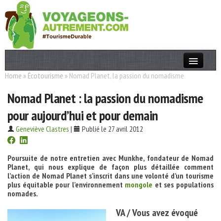
Home
»
Écotourisme
»
Nomad Planet, la passion du nomadisme
Actualités
Nomad Planet : la passion du nomadisme
T. Responsable
pour aujourd’hui et pour demain
Destinations
Geneviève Clastres
|
Publié le 27 avril 2012
Acteurs
Thèmes
Poursuite de notre entretien avec Munkhe, fondateur de Nomad
Planet, qui nous explique de façon plus détaillée comment
l’action de Nomad Planet s’inscrit dans une volonté d’un tourisme
OK
plus équitable pour l’environnement
mongole
et ses populations
nomades.
VA / Vous avez évoqué