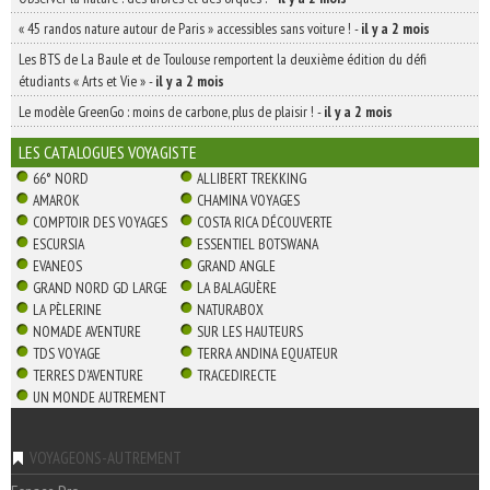
« 45 randos nature autour de Paris » accessibles sans voiture !
-
il y a 2 mois
Les BTS de La Baule et de Toulouse remportent la deuxième édition du défi
étudiants « Arts et Vie »
-
il y a 2 mois
Le modèle GreenGo : moins de carbone, plus de plaisir !
-
il y a 2 mois
LES CATALOGUES VOYAGISTE
66° NORD
ALLIBERT TREKKING
AMAROK
CHAMINA VOYAGES
COMPTOIR DES VOYAGES
COSTA RICA DÉCOUVERTE
ESCURSIA
ESSENTIEL BOTSWANA
EVANEOS
GRAND ANGLE
GRAND NORD GD LARGE
LA BALAGUÈRE
LA PÈLERINE
NATURABOX
NOMADE AVENTURE
SUR LES HAUTEURS
TDS VOYAGE
TERRA ANDINA EQUATEUR
TERRES D'AVENTURE
TRACEDIRECTE
UN MONDE AUTREMENT
VOYAGEONS-AUTREMENT