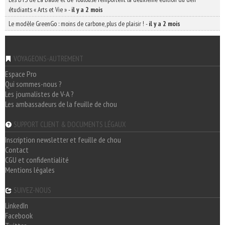
étudiants « Arts et Vie »
-
il y a 2 mois
Le modèle GreenGo : moins de carbone, plus de plaisir !
-
il y a 2 mois
VOYAGEONS-AUTREMENT
Espace Pro
Qui sommes-nous ?
Les journalistes de V-A ?
Les ambassadeurs de la feuille de chou
SUPPORT CLIENT & DOCUMENTS LÉGAUX
Inscription newsletter et feuille de chou
Contact
CGU et confidentialité
Mentions légales
SUIVEZ-NOUS
LinkedIn
Facebook