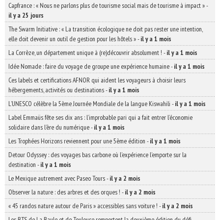
Capfrance : « Nous ne parlons plus de tourisme social mais de tourisme à impact »
-
il y a 25 jours
The Swarm Initiative : « La transition écologique ne doit pas rester une intention,
elle doit devenir un outil de gestion pour les hôtels »
-
il y a 1 mois
La Corrèze, un département unique à (re)découvrir absolument !
-
il y a 1 mois
Idée Nomade : faire du voyage de groupe une expérience humaine
-
il y a 1 mois
Ces labels et certifications AFNOR qui aident les voyageurs à choisir leurs
hébergements, activités ou destinations
-
il y a 1 mois
L’UNESCO célèbre la 5ème Journée Mondiale de la langue Kiswahili
-
il y a 1 mois
Label Emmaüs fête ses dix ans : l’improbable pari qui a fait entrer l’économie
solidaire dans l’ère du numérique
-
il y a 1 mois
Les Trophées Horizons reviennent pour une 5ème édition
-
il y a 1 mois
Detour Odyssey : des voyages bas carbone où l’expérience l’emporte sur la
destination
-
il y a 1 mois
Le Mexique autrement avec Paseo Tours
-
il y a 2 mois
Observer la nature : des arbres et des orques !
-
il y a 2 mois
« 45 randos nature autour de Paris » accessibles sans voiture !
-
il y a 2 mois
Les BTS de La Baule et de Toulouse remportent la deuxième édition du défi