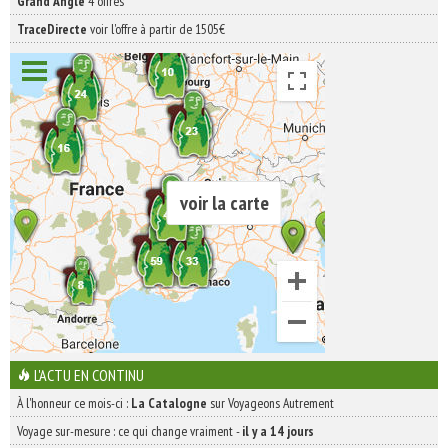
Grand Angle
4 offres
TraceDirecte
voir l'offre à partir de 1505€
voir la carte
L'ACTU EN CONTINU
À l'honneur ce mois-ci :
La Catalogne
sur Voyageons Autrement
Voyage sur-mesure : ce qui change vraiment
-
il y a 14 jours