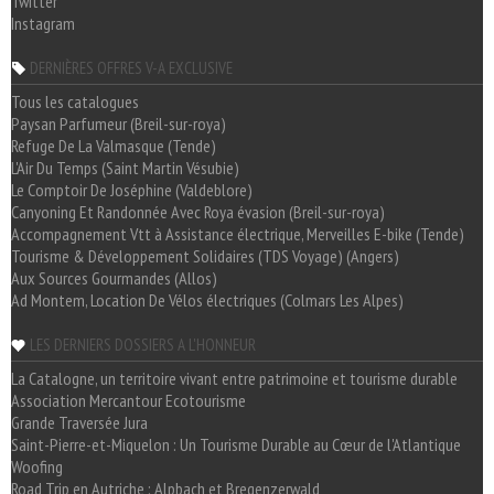
Twitter
Instagram
DERNIÈRES OFFRES V-A EXCLUSIVE
Tous les catalogues
Paysan Parfumeur (Breil-sur-roya)
Refuge De La Valmasque (Tende)
L'Air Du Temps (Saint Martin Vésubie)
Le Comptoir De Joséphine (Valdeblore)
Canyoning Et Randonnée Avec Roya évasion (Breil-sur-roya)
Accompagnement Vtt à Assistance électrique, Merveilles E-bike (Tende)
Tourisme & Développement Solidaires (TDS Voyage) (Angers)
Aux Sources Gourmandes (Allos)
Ad Montem, Location De Vélos électriques (Colmars Les Alpes)
LES DERNIERS DOSSIERS A L'HONNEUR
La Catalogne, un territoire vivant entre patrimoine et tourisme durable
Association Mercantour Ecotourisme
Grande Traversée Jura
Saint-Pierre-et-Miquelon : Un Tourisme Durable au Cœur de l'Atlantique
Woofing
Road Trip en Autriche : Alpbach et Bregenzerwald