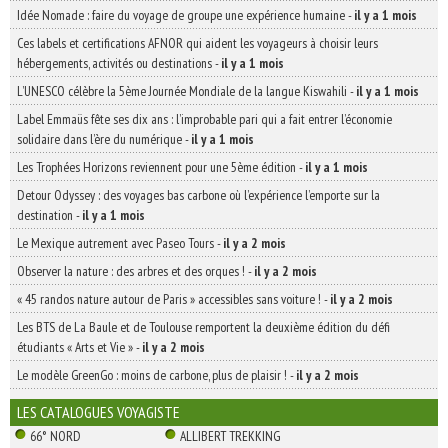
Idée Nomade : faire du voyage de groupe une expérience humaine
-
il y a 1 mois
Ces labels et certifications AFNOR qui aident les voyageurs à choisir leurs
hébergements, activités ou destinations
-
il y a 1 mois
L’UNESCO célèbre la 5ème Journée Mondiale de la langue Kiswahili
-
il y a 1 mois
Label Emmaüs fête ses dix ans : l’improbable pari qui a fait entrer l’économie
solidaire dans l’ère du numérique
-
il y a 1 mois
Les Trophées Horizons reviennent pour une 5ème édition
-
il y a 1 mois
Detour Odyssey : des voyages bas carbone où l’expérience l’emporte sur la
destination
-
il y a 1 mois
Le Mexique autrement avec Paseo Tours
-
il y a 2 mois
Observer la nature : des arbres et des orques !
-
il y a 2 mois
« 45 randos nature autour de Paris » accessibles sans voiture !
-
il y a 2 mois
Les BTS de La Baule et de Toulouse remportent la deuxième édition du défi
étudiants « Arts et Vie »
-
il y a 2 mois
Le modèle GreenGo : moins de carbone, plus de plaisir !
-
il y a 2 mois
LES CATALOGUES VOYAGISTE
66° NORD
ALLIBERT TREKKING