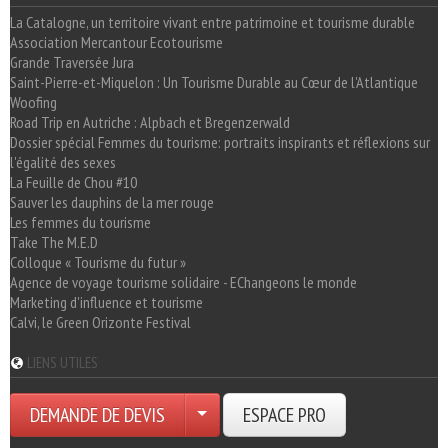
La Catalogne, un territoire vivant entre patrimoine et tourisme durable
Association Mercantour Ecotourisme
Grande Traversée Jura
Saint-Pierre-et-Miquelon : Un Tourisme Durable au Cœur de l'Atlantique
Woofing
Road Trip en Autriche : Alpbach et Bregenzerwald
Dossier spécial Femmes du tourisme: portraits inspirants et réflexions sur
l'égalité des sexes
La Feuille de Chou #10
Sauver les dauphins de la mer rouge
Les femmes du tourisme
Take The M.E.D
Colloque « Tourisme du futur »
Agence de voyage tourisme solidaire - EChangeons le monde
Marketing d'influence et tourisme
Calvi, le Green Orizonte Festival
LIENS UTILES
DEMANDE DE DEVIS
ESPACE PRO