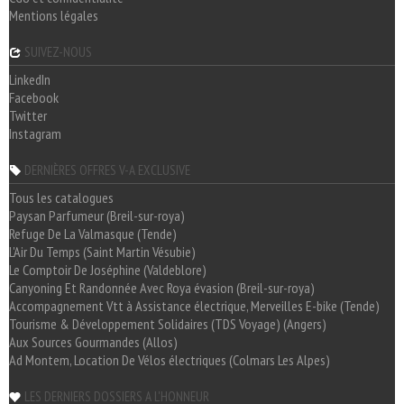
Mentions légales
SUIVEZ-NOUS
LinkedIn
Facebook
Twitter
Instagram
DERNIÈRES OFFRES V-A EXCLUSIVE
Tous les catalogues
Paysan Parfumeur (Breil-sur-roya)
Refuge De La Valmasque (Tende)
L'Air Du Temps (Saint Martin Vésubie)
Le Comptoir De Joséphine (Valdeblore)
Canyoning Et Randonnée Avec Roya évasion (Breil-sur-roya)
Accompagnement Vtt à Assistance électrique, Merveilles E-bike (Tende)
Tourisme & Développement Solidaires (TDS Voyage) (Angers)
Aux Sources Gourmandes (Allos)
Ad Montem, Location De Vélos électriques (Colmars Les Alpes)
LES DERNIERS DOSSIERS A L'HONNEUR