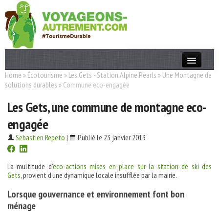
Home
»
Écotourisme
»
Les Gets - Station Alpine Pearls
»
Une Montagne de
Actualités
solutions durables
»
Commune eco-engagée
T. Responsable
Les Gets, une commune de montagne eco-
Destinations
engagée
Acteurs
Sebastien Repeto
|
Publié le 23 janvier 2013
Thèmes
La multitude d’
eco-actions mises en place sur la station de ski des
Gets
, provient d’une dynamique locale insufflée par la mairie.
OK
Lorsque gouvernance et environnement font bon
ménage