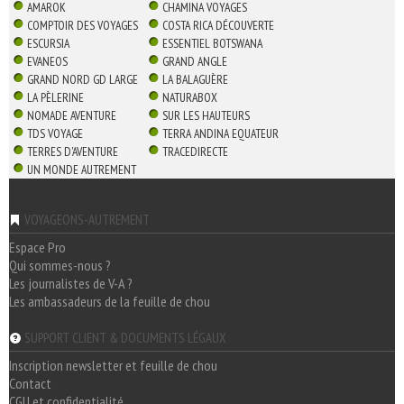
AMAROK
CHAMINA VOYAGES
COMPTOIR DES VOYAGES
COSTA RICA DÉCOUVERTE
ESCURSIA
ESSENTIEL BOTSWANA
EVANEOS
GRAND ANGLE
GRAND NORD GD LARGE
LA BALAGUÈRE
LA PÈLERINE
NATURABOX
NOMADE AVENTURE
SUR LES HAUTEURS
TDS VOYAGE
TERRA ANDINA EQUATEUR
TERRES D'AVENTURE
TRACEDIRECTE
UN MONDE AUTREMENT
VOYAGEONS-AUTREMENT
Espace Pro
Qui sommes-nous ?
Les journalistes de V-A ?
Les ambassadeurs de la feuille de chou
SUPPORT CLIENT & DOCUMENTS LÉGAUX
Inscription newsletter et feuille de chou
Contact
CGU et confidentialité