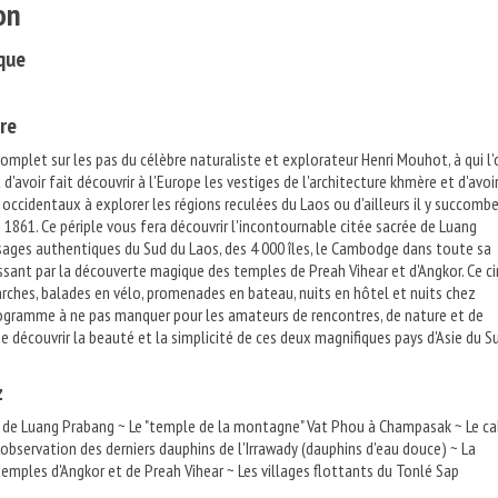
on
que
re
complet sur les pas du célèbre naturaliste et explorateur Henri Mouhot, à qui l'
avoir fait découvrir à l'Europe les vestiges de l'architecture khmère et d'avoi
 occidentaux à explorer les régions reculées du Laos ou d'ailleurs il y succomb
n 1861. Ce périple vous fera découvrir l'incontournable citée sacrée de Luang
sages authentiques du Sud du Laos, des 4 000 îles, le Cambodge dans toute sa
issant par la découverte magique des temples de Preah Vihear et d'Angkor. Ce ci
rches, balades en vélo, promenades en bateau, nuits en hôtel et nuits chez
rogramme à ne pas manquer pour les amateurs de rencontres, de nature et de
de découvrir la beauté et la simplicité de ces deux magnifiques pays d'Asie du S
z
e de Luang Prabang ~ Le "temple de la montagne" Vat Phou à Champasak ~ Le c
L'observation des derniers dauphins de l'Irrawady (dauphins d'eau douce) ~ La
emples d'Angkor et de Preah Vihear ~ Les villages flottants du Tonlé Sap