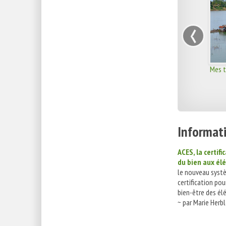
‹
Mes t
Informati
ACES, la certifi
du bien aux él
le nouveau syst
certification pou
bien-être des él
~ par Marie Herbl