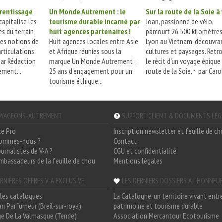
prentissage
Un Monde Autrement : le
Sur la route de la Soie à
capitalise les
tourisme durable incarné par
Joan, passionné de vélo,
es du terrain
huit agences partenaires !
parcourt 26 500 kilomètre
les notions de
Huit agences locales entre Asie
Lyon au Vietnam, découvra
articulations
et Afrique réunies sous la
cultures et paysages. Retr
par Rédaction
marque Un Monde Autrement :
le récit d'un voyage épique 
ment...
25 ans d’engagement pour un
route de la Soie. ~ par Carol
tourisme éthique...
YAGEONS-AUTREMENT
SUPPORT CLIENT & DOCUMENTS LÉ
ce Pro
Inscription newsletter et feuille de c
sommes-nous ?
Contact
ournalistes de V-A ?
CGU et confidentialité
mbassadeurs de la feuille de chou
Mentions légales
RNIÈRES OFFRES V-A EXCLUSIVE
LES DERNIERS DOSSIERS A L'HONNEU
les catalogues
La Catalogne, un territoire vivant entr
n Parfumeur (Breil-sur-roya)
patrimoine et tourisme durable
e De La Valmasque (Tende)
Association Mercantour Ecotourisme