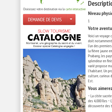
Descripti
Choisissez votre destination via la
carte interactive
Niveau physi
DEMANDE DE DEVIS
1
Votre aventu
Voici un voyage 
doit notamment d'
l'un des premiers
la fièvre jaune e
Prabang, les pay
splendeur en fin
varié propose ma
l'habitant. Un p
culture, curieux 
Est.
Vous aimere
~ La citée sacré
des 4,000 îles ~ 
découverte des t