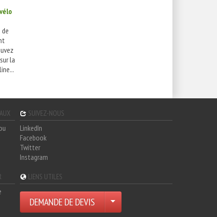
 vélo
s de
nt
ouvez
sur la
ine...
GAUX
SUIVEZ-NOUS
hou
LinkedIn
Facebook
Twitter
Instagram
R
LIENS UTILES
e
DEMANDE DE DEVIS