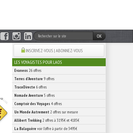
OK
INSCRIVEZ-VOUS | ABONNEZ-VOUS
LES VOYAGISTES POUR LAOS
Evaneos
26 offres
Terres d'Aventure
9 offres
TraceDirecte
6 offres
Nomade Aventure
5 offres
Comptoir des Voyages
4 offres
Un Monde Autrement
2 offres sur mesure
Allibert Trekking
2 offres à 3195€ et 4185€
La Balaguère
voir l'offre à partir de 3495€