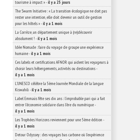
tourisme à impact »
-
il y a 25 jours
The Swarm Initiative : « La transition écologique ne doit pas
rester une intention, elle doit devenir un outil de gestion
pour les hôtels »
-
il y a 1 mois
La Corrèze, un département unique à (re)découvrir
absolument !
-
il y a 1 mois
Idée Nomade : faire du voyage de groupe une expérience
humaine
-
il y a 1 mois
Ces labels et certifications AFNOR qui aident les voyageurs à
choisir leurs hébergements, activités ou destinations
-
il y a 1 mois
L’UNESCO célèbre la 5ème Journée Mondiale de la langue
Kiswahili
-
il y a 1 mois
Label Emmaüs fête ses dix ans : l’improbable pari qui a fait
entrer l’économie solidaire dans l’ère du numérique
-
il y a 1 mois
Les Trophées Horizons reviennent pour une 5ème édition
-
il y a 1 mois
Detour Odyssey : des voyages bas carbone où l’expérience