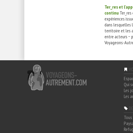
Ter_res et l'ap
continu
Ter_res 
expériences issu
dans lesquelles 
territoire et les 
entre acteurs ~ 
Voyageons-Autre
VO
Espa
Qui 
Les j
Les a
DE
Tous 
Paysa
Refug