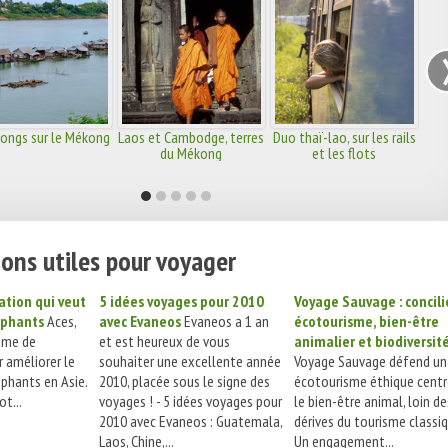
ongs sur le Mékong
Laos et Cambodge, terres
Duo thaï-lao, sur les rails
du Mékong
et les flots
ons utiles pour voyager
cation qui veut
5 idées voyages pour 2010
Voyage Sauvage : concili
éphants
Aces,
avec Evaneos
Evaneos a 1 an
écotourisme, bien-être
ème de
et est heureux de vous
animalier et biodiversité
r améliorer le
souhaiter une excellente année
Voyage Sauvage défend un
éphants en Asie.
2010, placée sous le signe des
écotourisme éthique centr
ot...
voyages ! - 5 idées voyages pour
le bien-être animal, loin de
2010 avec Evaneos : Guatemala,
dérives du tourisme classiq
Laos, Chine,...
Un engagement...