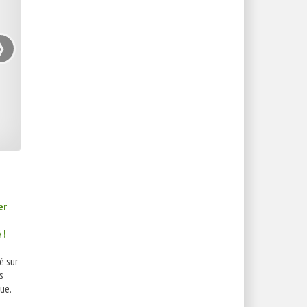
›
er
 !
é sur
s
ue.