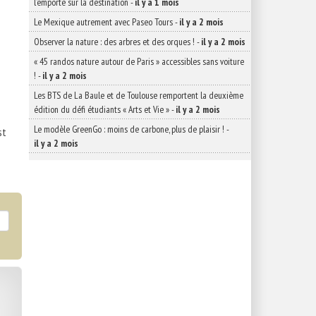
l’emporte sur la destination
-
il y a 1 mois
Le Mexique autrement avec Paseo Tours
-
il y a 2 mois
Observer la nature : des arbres et des orques !
-
il y a 2 mois
« 45 randos nature autour de Paris » accessibles sans voiture
!
-
il y a 2 mois
Les BTS de La Baule et de Toulouse remportent la deuxième
édition du défi étudiants « Arts et Vie »
-
il y a 2 mois
Le modèle GreenGo : moins de carbone, plus de plaisir !
-
st
il y a 2 mois