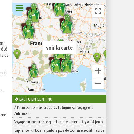
on
voir la carte
r été
era de
rcuit
ud-
L'ACTU EN CONTINU
À l'honneur ce mois-ci :
La Catalogne
sur Voyageons
Autrement
alme
Voyage sur-mesure : ce qui change vraiment
-
il y a 14 jours
Capfrance : « Nous ne parlons plus de tourisme social mais de