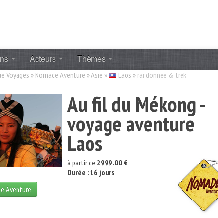
ons
Acteurs
Thèmes
ue Voyages
»
Nomade Aventure
»
Asie
»
Laos
»
randonnée & trek
Au fil du Mékong -
voyage aventure
Laos
à partir de
2999.00 €
Durée : 16 jours
de Aventure