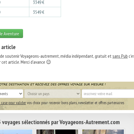
0
3349 €
0
3549 €
de Aventure
 article
 de soutenir Voyageons-autrement, média indépendant, gratuit et
sans Pub
c'e
 cet article. Merci d'avance 😉
 case pour valider
vos choix pour recevoir bons plans, newsletter et offres partenaires
 voyages sélectionnés par Voyageons-Autrement.com