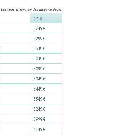
Les tarifs en fonction des dates de départ
prix
9
3749 €
9
3299 €
9
3349 €
9
3049 €
9
4099 €
0
3049 €
0
3449 €
0
3349 €
0
3249 €
0
2999 €
0
3149 €