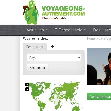
Actualités
T. Responsable
Destinati
Vous recherchez :
Home
»
Catalog
Destination
Rechercher
+
−
Voir sur Noma