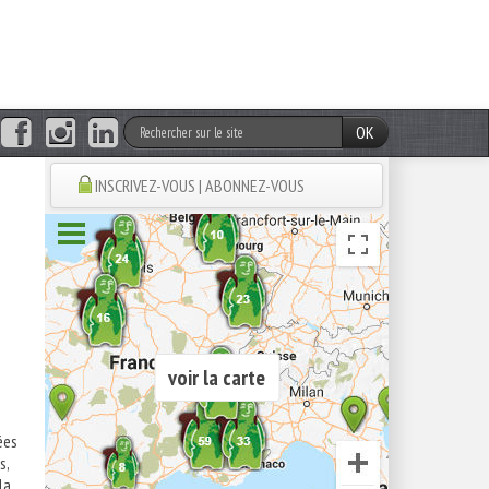
OK
INSCRIVEZ-VOUS | ABONNEZ-VOUS
voir la carte
ées
s,
la