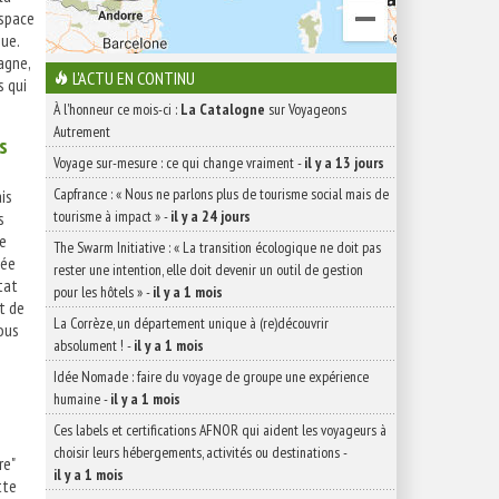
espace
que.
agne,
L'ACTU EN CONTINU
s qui
À l'honneur ce mois-ci :
La Catalogne
sur Voyageons
Autrement
s
Voyage sur-mesure : ce qui change vraiment
-
il y a 13 jours
Capfrance : « Nous ne parlons plus de tourisme social mais de
is
tourisme à impact »
-
il y a 24 jours
s
ne
The Swarm Initiative : « La transition écologique ne doit pas
née
rester une intention, elle doit devenir un outil de gestion
tat
pour les hôtels »
-
il y a 1 mois
t de
La Corrèze, un département unique à (re)découvrir
ous
absolument !
-
il y a 1 mois
Idée Nomade : faire du voyage de groupe une expérience
humaine
-
il y a 1 mois
Ces labels et certifications AFNOR qui aident les voyageurs à
choisir leurs hébergements, activités ou destinations
-
re"
il y a 1 mois
tte