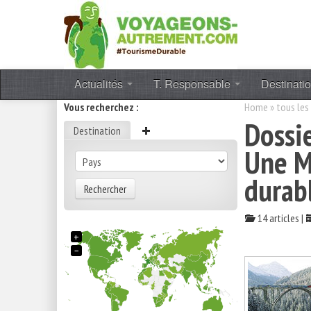
Actualités
T. Responsable
Destinati
Vous recherchez :
Home
»
tous les
Dossi
Destination
Une M
durab
Rechercher
14 articles |
+
−