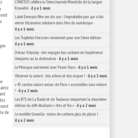
L’UNESCO célèbre la 5ème Journée Mondiale de la langue
if
Kiswahili
-
il y a 1 mois
e
pond
Label Emmaüs fête ses dix ans : l’improbable pari qui a fait
du
entrer l’économie solidaire dans l’ère du numérique
-
il y a 1 mois
Les Trophées Horizons reviennent pour une 5ème édition
-
il y a 1 mois
agne
Detour Odyssey : des voyages bas carbone où l’expérience
l’emporte sur la destination
-
il y a 1 mois
Le Mexique autrement avec Paseo Tours
-
il y a 1 mois
Observer la nature : des arbres et des orques !
-
il y a 2 mois
ue
« 45 randos nature autour de Paris » accessibles sans voiture
ainsi
!
-
il y a 2 mois
tant
Les BTS de La Baule et de Toulouse remportent la deuxième
 les
édition du défi étudiants « Arts et Vie »
-
il y a 2 mois
s vont
ile de
Le modèle GreenGo : moins de carbone, plus de plaisir !
-
il y a 2 mois
e