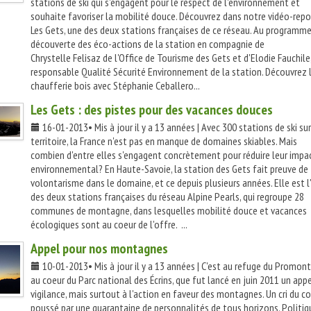
stations de ski qui s'engagent pour le respect de l'environnement et
souhaite favoriser la mobilité douce. Découvrez dans notre vidéo-rep
Les Gets, une des deux stations françaises de ce réseau. Au programme
découverte des éco-actions de la station en compagnie de
Chrystelle Felisaz de l'Office de Tourisme des Gets et d'Elodie Fauchile
responsable Qualité Sécurité Environnement de la station. Découvrez 
chaufferie bois avec Stéphanie Ceballero...
Les Gets : des pistes pour des vacances douces
16-01-2013• Mis à jour il y a 13 années | Avec 300 stations de ski su
territoire, la France n'est pas en manque de domaines skiables. Mais
combien d'entre elles s'engagent concrètement pour réduire leur impa
environnemental? En Haute-Savoie, la station des Gets fait preuve de
volontarisme dans le domaine, et ce depuis plusieurs années. Elle est l
des deux stations françaises du réseau Alpine Pearls, qui regroupe 28
communes de montagne, dans lesquelles mobilité douce et vacances
écologiques sont au coeur de l'offre. ...
Appel pour nos montagnes
10-01-2013• Mis à jour il y a 13 années | C'est au refuge du Promont
au coeur du Parc national des Écrins, que fut lancé en juin 2011 un appe
vigilance, mais surtout à l'action en faveur des montagnes. Un cri du c
poussé par une quarantaine de personnalités de tous horizons. Politiq