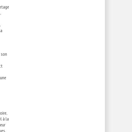
ortage
,
,
la
r son
ct
'une
oire,
l à la
oeur
ues,