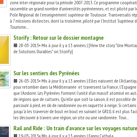
zone inter-régionale pour la période 2007-2013. Ce programme coopérat
rassemble un grand nombre d'universités pyrénéennes, et est piloté par l
Pole Régional de l'enseignement supérieur de Toulouse. Transversalis ré
à 7 missions distinctes, dont la troisième, piloté par l'Institut Supérieur 
Tourisme...
Storify : Retour sur le dossier montagne
28-03-2013• Mis à jour il y a 13 années | [View the story "Une Mont
de Solutions Durables" on Storify]
Sur les sentiers des Pyrénées
26-03-2013• Mis à jour il y a 13 années | Elles naissent de l'Atlantiq
pour retomber dans la Méditerranée et traversent la France, l'Espagne 
que l'Andorre. Les Pyrénées forment l'unité d'un massif atomisé en au
de régions que de cultures. Qu'elle que soit la saison, il est possible de
parcourir à pied, en ski de randonnée ou en raquette à neige. Si certain
jusqu'à les traverser de bout en bout en suivant le GR10, il est plus fac
les découvrir à travers une région, un site ou une randonnée. Tour...
Rail and Ride : Un train d'avance sur les voyages natur
19-03-2013• Mis à jour il y a 13 années | Fanny Cathala