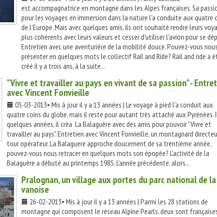
est accompagnatrice en montagne dans les Alpes françaises. Sa passi
pour les voyages en immersion dans la nature l'a conduite aux quatre 
de l'Europe. Mais avec quelques amis, ils ont souhaité rendre leurs voy
plus cohérents avec leurs valeurs et cesser d'utiliser l'avion pour se dép
Entretien avec une aventurière de la mobilité douce. Pouvez-vous nou
présenter en quelques mots le collectif Rail and Ride? Rail and ride a é
créé il y a trois ans, à la suite...
"Vivre et travailler au pays en vivant de sa passion" - Entre
avec Vincent Fonvieille
05-03-2013• Mis à jour il y a 13 années | Le voyage à pied l'a conduit aux
quatre coins du globe, mais il reste pour autant très attaché aux Pyrénées. Il
quelques années, il créa La Balaguère avec des amis pour pouvoir "Vivre et
travailler au pays". Entretien avec Vincent Fonvieille, un montagnard directeu
tour opérateur. La Balaguere approche doucement de sa trentième année,
pouvez-vous nous retracer en quelques mots son épopée? L'activité de la
Balaguère a débuté au printemps 1985. L'année précédente, alors...
Pralognan, un village aux portes du parc national de la
vanoise
26-02-2013• Mis à jour il y a 13 années | Parmi les 28 stations de
montagne qui composent le réseau Alpine Pearls, deux sont françaises