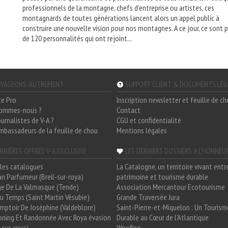
professionnels de la montagne, chefs d'entreprise ou artistes, ces
montagnards de toutes générations lancent alors un appel public à
construire une nouvelle vision pour nos montagnes. A ce jour, ce sont p
de 120 personnalités qui ont rejoint...
YAGEONS-AUTREMENT
SUPPORT CLIENT & DOCUMENTS LÉ
ce Pro
Inscription newsletter et feuille de c
sommes-nous ?
Contact
ournalistes de V-A ?
CGU et confidentialité
mbassadeurs de la feuille de chou
Mentions légales
RNIÈRES OFFRES V-A EXCLUSIVE
LES DERNIERS DOSSIERS A L'HONNEU
les catalogues
La Catalogne, un territoire vivant entr
n Parfumeur (Breil-sur-roya)
patrimoine et tourisme durable
e De La Valmasque (Tende)
Association Mercantour Ecotourisme
 Du Temps (Saint Martin Vésubie)
Grande Traversée Jura
mptoir De Joséphine (Valdeblore)
Saint-Pierre-et-Miquelon : Un Tourism
oning Et Randonnée Avec Roya évasion
Durable au Cœur de l'Atlantique
l-sur-roya)
Woofing