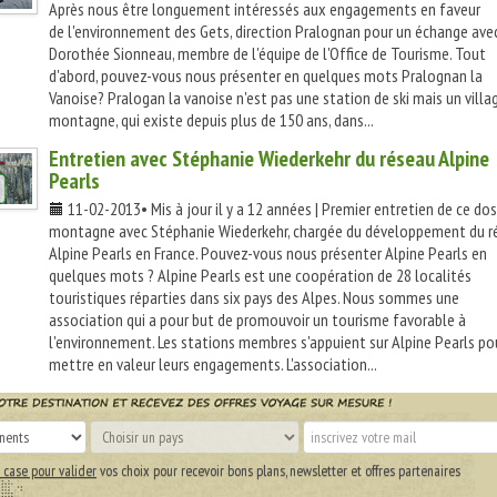
Après nous être longuement intéressés aux engagements en faveur
de l'environnement des Gets, direction Pralognan pour un échange ave
Dorothée Sionneau, membre de l'équipe de l'Office de Tourisme. Tout
d'abord, pouvez-vous nous présenter en quelques mots Pralognan la
Vanoise? Pralogan la vanoise n'est pas une station de ski mais un villa
montagne, qui existe depuis plus de 150 ans, dans...
Entretien avec Stéphanie Wiederkehr du réseau Alpine
Pearls
11-02-2013• Mis à jour il y a 12 années | Premier entretien de ce dos
montagne avec Stéphanie Wiederkehr, chargée du développement du r
Alpine Pearls en France. Pouvez-vous nous présenter Alpine Pearls en
quelques mots ? Alpine Pearls est une coopération de 28 localités
touristiques réparties dans six pays des Alpes. Nous sommes une
association qui a pour but de promouvoir un tourisme favorable à
l'environnement. Les stations membres s'appuient sur Alpine Pearls po
mettre en valeur leurs engagements. L'association...
 case pour valider
vos choix pour recevoir bons plans, newsletter et offres partenaires