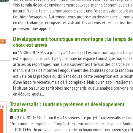
fois terrain de jeu et environnement sauvage, manne économique et 
naturel fragile, le milieu montagnard subit une forte pression touristi
Cet hiver, Voyageons Autrement vous propose un dossier spécial mont
en répertoriant, interrogeant et visitant, les acteurs et les destination
proposent une approche...
Développement touristique en montagne : le temps de
choix est arrivé
19-06-2013• Mis à jour il y a 13 années | L’espace montagnard frança
est aujourd’hui souvent perçu comme un espace touristique majeur. Le
articles ou reportages mais aussi souvent les travaux des chercheurs 
manquent pas de montrer l’engouement des touristes pour la randon
estivale ou la pratique du ski. Sans doute cette perception est le résul
d’une histoire récente, mais déjà complexe. Mais qu’en est-il réellemen
la situation sur les territoires montagnards, quelle analyse pouvons-n
en déduire, quels...
Transversalis : tourisme pyrénéen et développement
durable
29-04-2013• Mis à jour il y a 13 années | Le projet Transversalis est un
"Programme Européen de Coopération Territoriale France Espagne Andor
dit POCTEFA. Un nouveau cadre accordé au financement européen sur ce