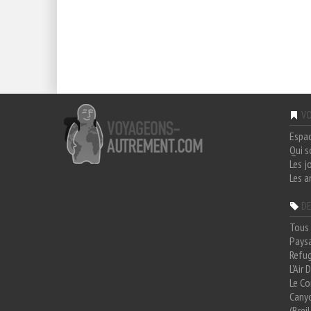
VO
Espa
Qui 
Les j
Les a
DE
Tous 
Paysa
Refug
L'Air
Le Co
Cany
(Brei