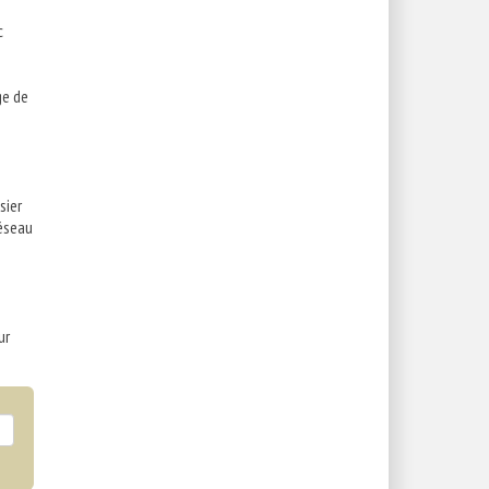
c
ge de
sier
éseau
ur