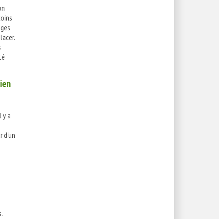
on
coins
ages
lacer.
s
té
tien
 y a
r d'un
.