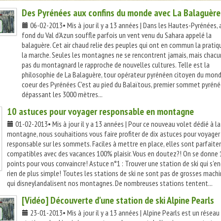
Des Pyrénées aux confins du monde avec La Balaguère
06-02-2013• Mis à jour il y a 13 années | Dans les Hautes-Pyrénées, 
fond du Val d'Azun souffle parfois un vent venu du Sahara appelé la
balaguère. Cet air chaud relie des peuples qui ont en commun la pratiq
la marche. Seules les montagnes ne se rencontrent jamais, mais chacu
pas du montagnard le rapproche de nouvelles cultures. Telle est la
philosophie de La Balaguère, tour opérateur pyrénéen citoyen du mond
coeur des Pyrénées C'est au pied du Balaïtous, premier sommet pyrén
dépassant les 3000 mètres...
10 astuces pour voyager responsable en montagne
01-02-2013• Mis à jour il y a 13 années | Pour ce nouveau volet dédié à la
montagne, nous souhaitions vous faire profiter de dix astuces pour voyager
responsable sur les sommets. Faciles à mettre en place, elles sont parfait
compatibles avec des vacances 100% plaisir. Vous en doutez?! On se donne 
points pour vous convaincre! Astuce n°1 : Trouver une station de ski qui s'e
rien de plus simple! Toutes les stations de ski ne sont pas de grosses mach
qui disneylandalisent nos montagnes. De nombreuses stations tentent...
[Vidéo] Découverte d'une station de ski Alpine Pearls
23-01-2013• Mis à jour il y a 13 années | Alpine Pearls est un réseau