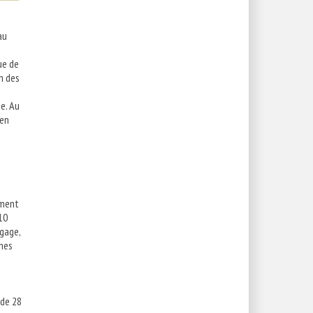
au
ue de
n des
e. Au
éen
ement
10
ngage,
ines
 de 28