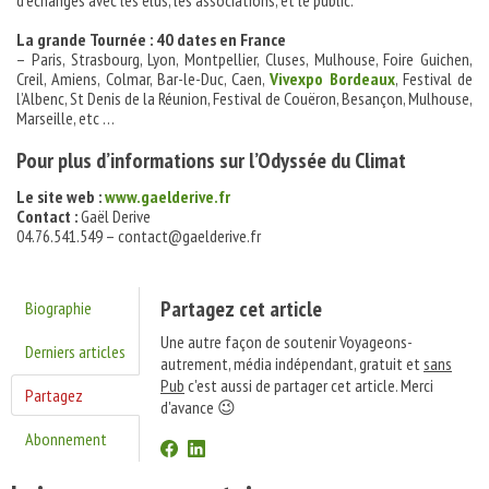
d’échanges avec les élus, les associations, et le public.
La grande Tournée : 40 dates en France
– Paris, Strasbourg, Lyon, Montpellier, Cluses, Mulhouse, Foire Guichen,
Creil, Amiens, Colmar, Bar-le-Duc, Caen,
Vivexpo Bordeaux
, Festival de
l’Albenc, St Denis de la Réunion, Festival de Couëron, Besançon, Mulhouse,
Marseille, etc …
Pour plus d’informations sur l’Odyssée du Climat
Le site web :
www.gaelderive.fr
Contact :
Gaël Derive
04.76.541.549 – contact@gaelderive.fr
Partagez cet article
Biographie
Une autre façon de soutenir Voyageons-
Derniers articles
autrement, média indépendant, gratuit et
sans
Pub
c'est aussi de partager cet article. Merci
Partagez
d'avance 😉
Abonnement