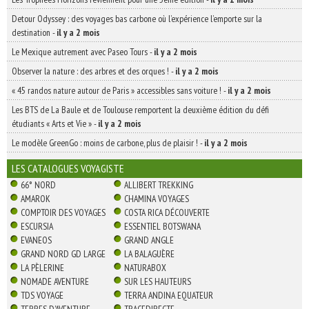
Detour Odyssey : des voyages bas carbone où l’expérience l’emporte sur la
destination
-
il y a 2 mois
Le Mexique autrement avec Paseo Tours
-
il y a 2 mois
Observer la nature : des arbres et des orques !
-
il y a 2 mois
« 45 randos nature autour de Paris » accessibles sans voiture !
-
il y a 2 mois
Les BTS de La Baule et de Toulouse remportent la deuxième édition du défi
étudiants « Arts et Vie »
-
il y a 2 mois
Le modèle GreenGo : moins de carbone, plus de plaisir !
-
il y a 2 mois
LES CATALOGUES VOYAGISTE
66° NORD
ALLIBERT TREKKING
AMAROK
CHAMINA VOYAGES
COMPTOIR DES VOYAGES
COSTA RICA DÉCOUVERTE
ESCURSIA
ESSENTIEL BOTSWANA
EVANEOS
GRAND ANGLE
GRAND NORD GD LARGE
LA BALAGUÈRE
LA PÈLERINE
NATURABOX
NOMADE AVENTURE
SUR LES HAUTEURS
TDS VOYAGE
TERRA ANDINA EQUATEUR