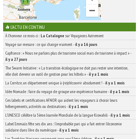
L'ACTU EN CONTINU
À l'honneur ce mois-ci :
La Catalogne
sur Voyageons Autrement
Voyage sur-mesure : ce qui change vraiment
-
il y a 16 jours
Capfrance : « Nous ne parlons plus de tourisme social mais de tourisme à impact »
-
il y a 27 jours
The Swarm Initiative : « La transition écologique ne doit pas rester une intention,
elle doit devenir un outil de gestion pour les hôtels »
-
il y a 1 mois
La Corrèze, un département unique à (re)découvrir absolument !
-
il y a 1 mois
Idée Nomade : faire du voyage de groupe une expérience humaine
-
il y a 1 mois
Ces labels et certifications AFNOR qui aident les voyageurs à choisir leurs
hébergements, activités ou destinations
-
il y a 1 mois
L’UNESCO célèbre la 5ème Journée Mondiale de la langue Kiswahili
-
il y a 1 mois
Label Emmaüs fête ses dix ans : l’improbable pari qui a fait entrer l’économie
solidaire dans l’ère du numérique
-
il y a 1 mois
Les Trophées Horizons reviennent pour une 5ème édition
-
il y a 1 mois