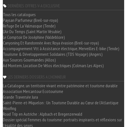
DERNIÈRES OFFRES V-A EXCLUSIVE
Tous les catalogues
Paysan Parfumeur (Breil-sur-roya)
Refuge De La Valmasque (Tende)
L'Air Du Temps (Saint Martin Vésubie)
Le Comptoir De Joséphine (Valdeblore)
Canyoning Et Randonnée Avec Roya évasion (Breil-sur-roya)
Accompagnement Vtt à Assistance électrique, Merveilles E-bike (Tende)
Tourisme & Développement Solidaires (TDS Voyage) (Angers)
Aux Sources Gourmandes (Allos)
Ad Montem, Location De Vélos électriques (Colmars Les Alpes)
LES DERNIERS DOSSIERS A L'HONNEUR
La Catalogne, un territoire vivant entre patrimoine et tourisme durable
Association Mercantour Ecotourisme
Grande Traversée Jura
Saint-Pierre-et-Miquelon : Un Tourisme Durable au Cœur de l'Atlantique
Woofing
Road Trip en Autriche : Alpbach et Bregenzerwald
Dossier spécial Femmes du tourisme: portraits inspirants et réflexions sur
l'égalité des sexes