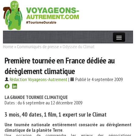
Home
»
Communiqués de presse
»
Odyssée du Climat
Actualités
Première tournée en France dédiée au
T. Responsable
dérèglement climatique
Destinations
Rédaction Voyageons-Autrement
|
Publié le 4 septembre 2009
Acteurs
Thèmes
LA GRANDE TOURNEE CLIMATIQUE
Dates : du 6 septembre au 12 décembre 2009
OK
3 mois, 40 dates, 1 film, 1 expert sur le Climat
Une tournée nationale entièrement consacrée au dérèglement
climatique
de la planète Terre
.
Une occasion de comprendre les enjeux des négociations