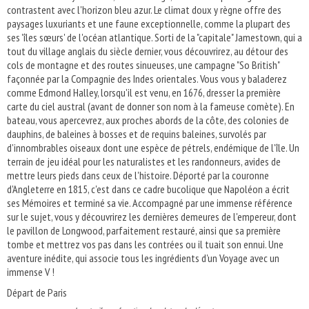
contrastent avec l'horizon bleu azur. Le climat doux y règne offre des
paysages luxuriants et une faune exceptionnelle, comme la plupart des
ses 'îles sœurs' de l'océan atlantique. Sorti de la "capitale" Jamestown, qui a
tout du village anglais du siècle dernier, vous découvrirez, au détour des
cols de montagne et des routes sinueuses, une campagne "So British"
façonnée par la Compagnie des Indes orientales. Vous vous y baladerez
comme Edmond Halley, lorsqu'il est venu, en 1676, dresser la première
carte du ciel austral (avant de donner son nom à la fameuse comète). En
bateau, vous apercevrez, aux proches abords de la côte, des colonies de
dauphins, de baleines à bosses et de requins baleines, survolés par
d'innombrables oiseaux dont une espèce de pétrels, endémique de l'île. Un
terrain de jeu idéal pour les naturalistes et les randonneurs, avides de
mettre leurs pieds dans ceux de l'histoire. Déporté par la couronne
d'Angleterre en 1815, c'est dans ce cadre bucolique que Napoléon a écrit
ses Mémoires et terminé sa vie. Accompagné par une immense référence
sur le sujet, vous y découvrirez les dernières demeures de l'empereur, dont
le pavillon de Longwood, parfaitement restauré, ainsi que sa première
tombe et mettrez vos pas dans les contrées ou il tuait son ennui. Une
aventure inédite, qui associe tous les ingrédients d'un Voyage avec un
immense V !
Départ de Paris