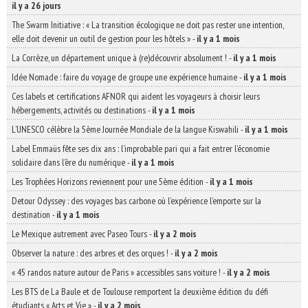
il y a 26 jours
The Swarm Initiative : « La transition écologique ne doit pas rester une intention,
elle doit devenir un outil de gestion pour les hôtels »
-
il y a 1 mois
La Corrèze, un département unique à (re)découvrir absolument !
-
il y a 1 mois
Idée Nomade : faire du voyage de groupe une expérience humaine
-
il y a 1 mois
Ces labels et certifications AFNOR qui aident les voyageurs à choisir leurs
hébergements, activités ou destinations
-
il y a 1 mois
L’UNESCO célèbre la 5ème Journée Mondiale de la langue Kiswahili
-
il y a 1 mois
Label Emmaüs fête ses dix ans : l’improbable pari qui a fait entrer l’économie
solidaire dans l’ère du numérique
-
il y a 1 mois
Les Trophées Horizons reviennent pour une 5ème édition
-
il y a 1 mois
Detour Odyssey : des voyages bas carbone où l’expérience l’emporte sur la
destination
-
il y a 1 mois
Le Mexique autrement avec Paseo Tours
-
il y a 2 mois
Observer la nature : des arbres et des orques !
-
il y a 2 mois
« 45 randos nature autour de Paris » accessibles sans voiture !
-
il y a 2 mois
Les BTS de La Baule et de Toulouse remportent la deuxième édition du défi
étudiants « Arts et Vie »
-
il y a 2 mois