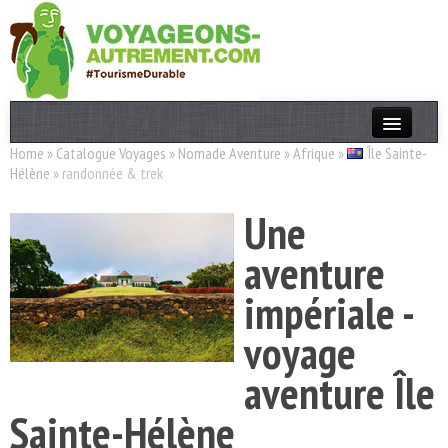
Home
»
Catalogue Voyages
»
Nomade Aventure
»
Afrique
»
Île Sainte-
Actualités
Hélène
»
randonnée & trek
T. Responsable
Une
Destinations
aventure
Acteurs
impériale -
Thèmes
voyage
OK
aventure Île
Sainte-Hélène