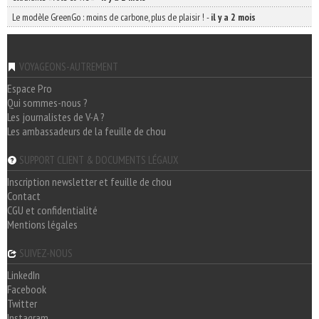
Le modèle GreenGo : moins de carbone, plus de plaisir !
-
il y a 2 mois
VOYAGEONS-AUTREMENT
Espace Pro
Qui sommes-nous ?
Les journalistes de V-A ?
Les ambassadeurs de la feuille de chou
SUPPORT CLIENT & DOCUMENTS LÉGAUX
Inscription newsletter et feuille de chou
Contact
CGU et confidentialité
Mentions légales
SUIVEZ-NOUS
LinkedIn
Facebook
Twitter
Instagram