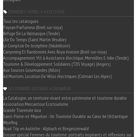
DERNIÈRES OFFRES V-A EXCLUSIVE
Tous les catalogues
Paysan Parfumeur (Breil-sur-roya)
Refuge De La Valmasque (Tende)
L'Air Du Temps (Saint Martin Vésubie)
Le Comptoir De Joséphine (Valdeblore)
Canyoning Et Randonnée Avec Roya évasion (Breil-sur-roya)
Accompagnement Vtt à Assistance électrique, Merveilles E-bike (Tende)
Tourisme & Développement Solidaires (TDS Voyage) (Angers)
Aux Sources Gourmandes (Allos)
Ad Montem, Location De Vélos électriques (Colmars Les Alpes)
LES DERNIERS DOSSIERS A L'HONNEUR
La Catalogne, un territoire vivant entre patrimoine et tourisme durable
Association Mercantour Ecotourisme
Grande Traversée Jura
Saint-Pierre-et-Miquelon : Un Tourisme Durable au Cœur de l'Atlantique
Woofing
Road Trip en Autriche : Alpbach et Bregenzerwald
Dossier spécial Femmes du tourisme: portraits inspirants et réflexions sur