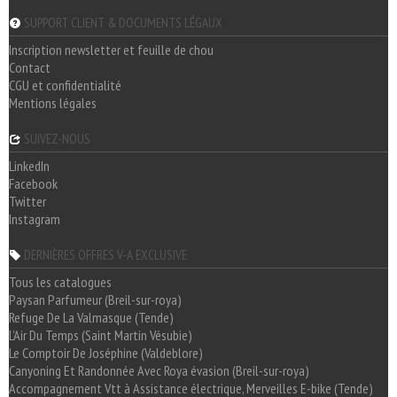
SUPPORT CLIENT & DOCUMENTS LÉGAUX
Inscription newsletter et feuille de chou
Contact
CGU et confidentialité
Mentions légales
SUIVEZ-NOUS
LinkedIn
Facebook
Twitter
Instagram
DERNIÈRES OFFRES V-A EXCLUSIVE
Tous les catalogues
Paysan Parfumeur (Breil-sur-roya)
Refuge De La Valmasque (Tende)
L'Air Du Temps (Saint Martin Vésubie)
Le Comptoir De Joséphine (Valdeblore)
Canyoning Et Randonnée Avec Roya évasion (Breil-sur-roya)
Accompagnement Vtt à Assistance électrique, Merveilles E-bike (Tende)