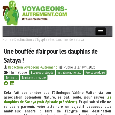
Home
»
Destination
»
l' Égypte
»
les dauphins de Sataya
Actualités
Une bouffée d’air pour les dauphins de
T. Responsable
Sataya !
Destinations
Rédaction Voyageons-Autrement
|
Publié le 27 avril 2025
Acteurs
Thèmatique :
Espaces protégés
Initiative nationale
Projet solidaire
Territoire
Tourisme de masse
Thèmes
Cela fait des années que l’éthologue Valérie Valton via son
OK
association Splendeur Nature, se bat, seule, pour sauver
les
dauphins de Sataya (voir épisode précédent)
. Et qui sait si elle ne
va pas y parvenir, voire atteindre un objectif beaucoup plus
ambitieux encore : faire de l’Egypte une destination