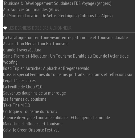
Tourisme & Développement Solidaires (TDS Voyage) (Angers)
Aux Sources Gourmandes (Allos)
Ad Montem, Location De Vélos électriques (Colmars Les Alpes)
LES DERNIERS DOSSIERS A L'HONNEUR
La Catalogne, un territoire vivant entre patrimoine et tourisme durable
Association Mercantour Ecotourisme
Grande Traversée Jura
Saint-Pierre-et-Miquelon : Un Tourisme Durable au Cœur de l'Atlantique
Woofing
Road Trip en Autriche : Alpbach et Bregenzerwald
Dossier spécial Femmes du tourisme: portraits inspirants et réflexions sur
l'égalité des sexes
La Feuille de Chou #10
Sauver les dauphins de la mer rouge
Les femmes du tourisme
Take The M.E.D
Colloque « Tourisme du futur »
Agence de voyage tourisme solidaire - EChangeons le monde
Marketing d'influence et tourisme
Calvi, le Green Orizonte Festival