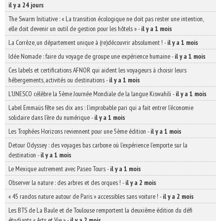
il y a 24 jours
The Swarm Initiative : « La transition écologique ne doit pas rester une intention,
elle doit devenir un outil de gestion pour les hôtels »
-
il y a 1 mois
La Corrèze, un département unique à (re)découvrir absolument !
-
il y a 1 mois
Idée Nomade : faire du voyage de groupe une expérience humaine
-
il y a 1 mois
Ces labels et certifications AFNOR qui aident les voyageurs à choisir leurs
hébergements, activités ou destinations
-
il y a 1 mois
L’UNESCO célèbre la 5ème Journée Mondiale de la langue Kiswahili
-
il y a 1 mois
Label Emmaüs fête ses dix ans : l’improbable pari qui a fait entrer l’économie
solidaire dans l’ère du numérique
-
il y a 1 mois
Les Trophées Horizons reviennent pour une 5ème édition
-
il y a 1 mois
Detour Odyssey : des voyages bas carbone où l’expérience l’emporte sur la
destination
-
il y a 1 mois
Le Mexique autrement avec Paseo Tours
-
il y a 1 mois
Observer la nature : des arbres et des orques !
-
il y a 2 mois
« 45 randos nature autour de Paris » accessibles sans voiture !
-
il y a 2 mois
Les BTS de La Baule et de Toulouse remportent la deuxième édition du défi
étudiants « Arts et Vie »
-
il y a 2 mois