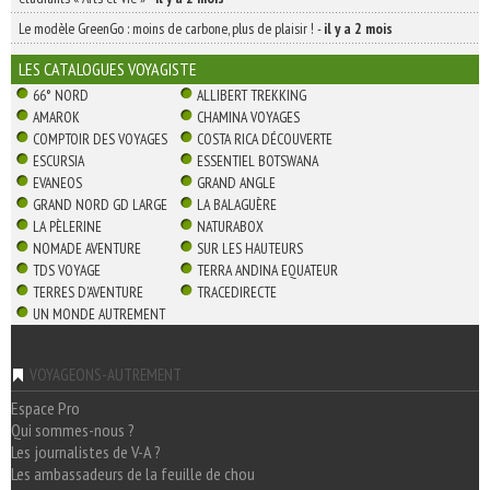
Le modèle GreenGo : moins de carbone, plus de plaisir !
-
il y a 2 mois
LES CATALOGUES VOYAGISTE
66° NORD
ALLIBERT TREKKING
AMAROK
CHAMINA VOYAGES
COMPTOIR DES VOYAGES
COSTA RICA DÉCOUVERTE
ESCURSIA
ESSENTIEL BOTSWANA
EVANEOS
GRAND ANGLE
GRAND NORD GD LARGE
LA BALAGUÈRE
LA PÈLERINE
NATURABOX
NOMADE AVENTURE
SUR LES HAUTEURS
TDS VOYAGE
TERRA ANDINA EQUATEUR
TERRES D'AVENTURE
TRACEDIRECTE
UN MONDE AUTREMENT
VOYAGEONS-AUTREMENT
Espace Pro
Qui sommes-nous ?
Les journalistes de V-A ?
Les ambassadeurs de la feuille de chou