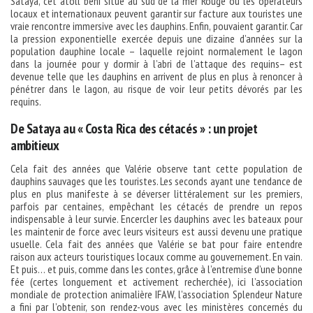
Sataya, cet atoll béni situé au sud de la mer Rouge où les opérateurs
locaux et internationaux peuvent garantir sur facture aux touristes une
vraie rencontre immersive avec les dauphins. Enfin, pouvaient garantir. Car
la pression exponentielle exercée depuis une dizaine d’années sur la
population dauphine locale – laquelle rejoint normalement le lagon
dans la journée pour y dormir à l’abri de l’attaque des requins– est
devenue telle que les dauphins en arrivent de plus en plus à renoncer à
pénétrer dans le lagon, au risque de voir leur petits dévorés par les
requins.
De Sataya au « Costa Rica des cétacés » : un projet
ambitieux
Cela fait des années que Valérie observe tant cette population de
dauphins sauvages que les touristes. Les seconds ayant une tendance de
plus en plus manifeste à se déverser littéralement sur les premiers,
parfois par centaines, empêchant les cétacés de prendre un repos
indispensable à leur survie. Encercler les dauphins avec les bateaux pour
les maintenir de force avec leurs visiteurs est aussi devenu une pratique
usuelle. Cela fait des années que Valérie se bat pour faire entendre
raison aux acteurs touristiques locaux comme au gouvernement. En vain.
Et puis… et puis, comme dans les contes, grâce à l’entremise d’une bonne
fée (certes longuement et activement recherchée), ici l’association
mondiale de protection animalière IFAW, l’association Splendeur Nature
a fini par l’obtenir, son rendez-vous avec les ministères concernés du