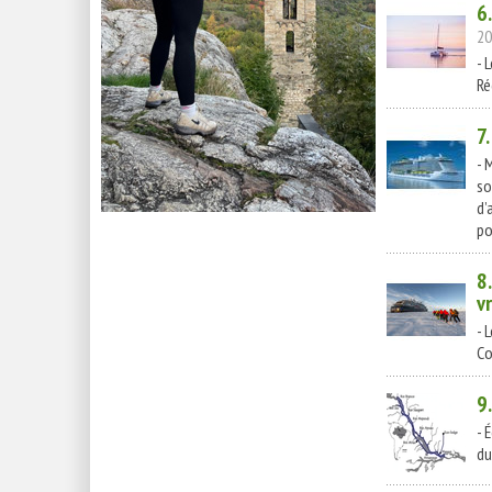
6
20
- 
Ré
7
- 
so
d’
po
8
v
- 
Co
9
- 
du