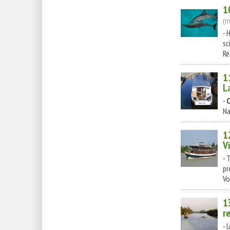
1
(m
- 
sc
Ré
1
L
-
C
Na
1
V
- 
pr
Vo
1
r
- 