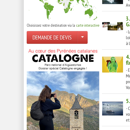
Av
3
G
Choisissez votre destination via la
carte interactive
- 
DEMANDE DE DEVIS
lo
à 
4
f
- 
Mé
pr
Vo
5
- 
vo
et