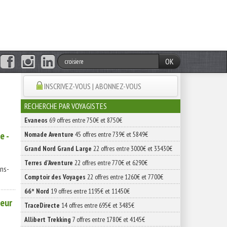
OK
INSCRIVEZ-VOUS | ABONNEZ-VOUS
RECHERCHE PAR VOYAGISTES
Evaneos
69 offres entre 750€ et 8750€
e -
Nomade Aventure
45 offres entre 739€ et 5849€
Grand Nord Grand Large
22 offres entre 3000€ et 33430€
:
Terres d'Aventure
22 offres entre 770€ et 6290€
ns-
Comptoir des Voyages
22 offres entre 1260€ et 7700€
66° Nord
19 offres entre 1195€ et 11450€
teur
TraceDirecte
14 offres entre 695€ et 3485€
Allibert Trekking
7 offres entre 1780€ et 4145€