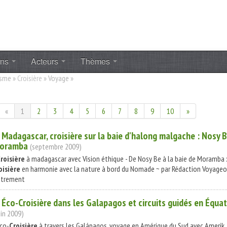
ons
Acteurs
Thèmes
isme
»
Croisière
»
Voyage
»
«
1
2
3
4
5
6
7
8
9
10
»
. Madagascar,
croisière
sur la baie d'halong malgache : Nosy B
oramba
(septembre 2009)
roisière
à madagascar avec Vision éthique - De Nosy Be à la baie de Moramba 
oisière
en harmonie avec la nature à bord du Nomade ~ par Rédaction Voyageo
trement
. Éco-
Croisière
dans les Galapagos et circuits guidés en Équa
uin 2009)
Éco-
Croisière
à travers les Galápagos, voyage en Amérique du Sud avec Amerik