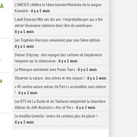
CA
L’UNESCO célèbre la 5ème Journée Mondiale de la langue
Kiswahili
-
il y a 1 mois
Label Emmaüs fête ses dix ans : l’improbable pari qui a fait
entrer l’économie solidaire dans l’ère du numérique
-
il y a 1 mois
Les Trophées Horizons reviennent pour une 5ème édition
-
il y a 1 mois
Detour Odyssey : des voyages bas carbone où l’expérience
e
l’emporte sur la destination
-
il y a 1 mois
Le Mexique autrement avec Paseo Tours
-
il y a 1 mois
Observer la nature : des arbres et des orques !
-
il y a 2 mois
u
« 45 randos nature autour de Paris » accessibles sans voiture
!
-
il y a 2 mois
Les BTS de La Baule et de Toulouse remportent la deuxième
édition du défi étudiants « Arts et Vie »
-
il y a 2 mois
Le modèle GreenGo : moins de carbone, plus de plaisir !
-
il y a 2 mois