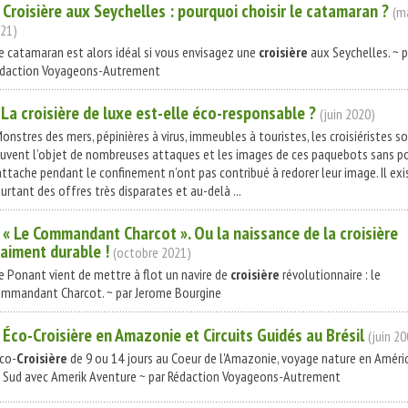
.
Croisière
aux Seychelles : pourquoi choisir le catamaran ?
(m
21)
Le catamaran est alors idéal si vous envisagez une
croisière
aux Seychelles. ~ p
daction Voyageons-Autrement
. La
croisière
de luxe est-elle éco-responsable ?
(juin 2020)
Monstres des mers, pépinières à virus, immeubles à touristes, les croisiéristes s
uvent l’objet de nombreuses attaques et les images de ces paquebots sans p
attache pendant le confinement n’ont pas contribué à redorer leur image. Il exi
urtant des offres très disparates et au-delà ...
. « Le Commandant Charcot ». Ou la naissance de la
croisière
raiment durable !
(octobre 2021)
Le Ponant vient de mettre à flot un navire de
croisière
révolutionnaire : le
mmandant Charcot. ~ par Jerome Bourgine
. Éco-
Croisière
en Amazonie et Circuits Guidés au Brésil
(juin 2
Éco-
Croisière
de 9 ou 14 jours au Coeur de l'Amazonie, voyage nature en Améri
 Sud avec Amerik Aventure ~ par Rédaction Voyageons-Autrement