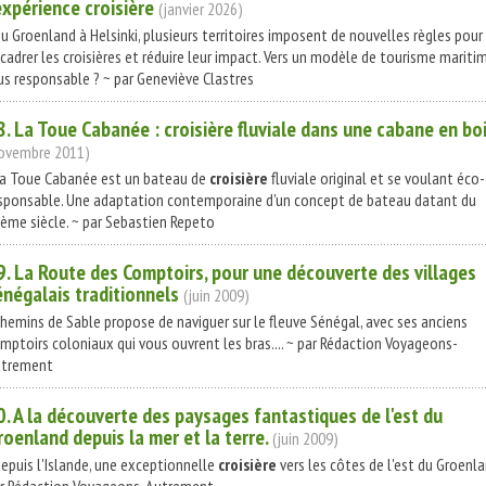
’expérience
croisière
(janvier 2026)
Du Groenland à Helsinki, plusieurs territoires imposent de nouvelles règles pour
cadrer les croisières et réduire leur impact. Vers un modèle de tourisme mariti
us responsable ? ~ par Geneviève Clastres
8. La Toue Cabanée :
croisière
fluviale dans une cabane en bo
ovembre 2011)
La Toue Cabanée est un bateau de
croisière
fluviale original et se voulant éco-
sponsable. Une adaptation contemporaine d'un concept de bateau datant du
ème siècle. ~ par Sebastien Repeto
9. La Route des Comptoirs, pour une découverte des villages
énégalais traditionnels
(juin 2009)
Chemins de Sable propose de naviguer sur le fleuve Sénégal, avec ses anciens
mptoirs coloniaux qui vous ouvrent les bras.... ~ par Rédaction Voyageons-
trement
0. A la découverte des paysages fantastiques de l'est du
roenland depuis la mer et la terre.
(juin 2009)
Depuis l'Islande, une exceptionnelle
croisière
vers les côtes de l'est du Groenla