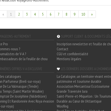
r Rédaction Voyageons-Autrement
«
1
2
3
4
5
6
7
8
9
10
»
YAGEONS-AUTREMENT
SUPPORT CLIENT & DOCUMENTS LÉ
ce Pro
Inscription newsletter et feuille de c
sommes-nous ?
Contact
ournalistes de V-A ?
CGU et confidentialité
mbassadeurs de la feuille de chou
Mentions légales
RNIÈRES OFFRES V-A EXCLUSIVE
LES DERNIERS DOSSIERS A L'HONNEU
les catalogues
La Catalogne, un territoire vivant entr
n Parfumeur (Breil-sur-roya)
patrimoine et tourisme durable
e De La Valmasque (Tende)
Association Mercantour Ecotourisme
 Du Temps (Saint Martin Vésubie)
Grande Traversée Jura
mptoir De Joséphine (Valdeblore)
Saint-Pierre-et-Miquelon : Un Tourism
oning Et Randonnée Avec Roya évasion
Durable au Cœur de l'Atlantique
l-sur-roya)
Woofing