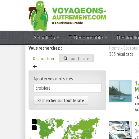
Actualités
T. Responsable
Destinati
Vous recherchez :
Home
»
Écotour
355 résultats
Destination
Tout le site
Ajouter vos mots clés
1
M
-
C
Rechercher sur tout le site
cr
Au
+
2
−
(j
- 